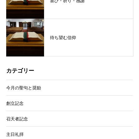
喜び・祈り・感謝
待ち望む信仰
カテゴリー
今月の聖句と奨励
創立記念
召天者記念
主日礼拝