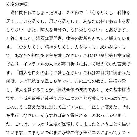
立場の逆転
逆に問われてしまった彼は、２７節で「『心を尽くし、精神を
尽くし、力を尽くし、思いを尽くして、あなたの神である主を愛
しなさい、また、隣人を自分のように愛しなさい』とあります」
と答えました。流石は専門家、律法の勘所をきちんと捕えていま
す。「心を尽くし、精神を尽くし、力を尽くし、思いを尽くし
て、あなたの神である主を愛しなさい」これは申命記第６章５節
であり、イスラエルの人々が毎日祈りにおいて唱えていた言葉で
す。「隣人を自分のように愛しなさい」これは本日共に読まれた
箇所、レビ記第１９章１８節です。この二つの教え、神様を愛
し、隣人を愛することが、律法全体の要約であり、その基本構造
です。十戒も前半と後半でこの二つのことを教えているのです。
このように答えた彼に対して主イエスは、「正しい答えだ。それ
を実行しなさい。そうすれば命が得られる」とおっしゃいまし
た。これは、すっかり立場が逆転してしまったということを描い
ています。つまりいつのまにか彼の方が主イエスによってテスト