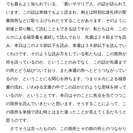
でも最もよく知られている、「善いサマリア人」の話が語られて
います。この話は単独でもよく読まれ、例えば特別伝道礼拝の聖
書箇所などに取り上げられたりすることがあります。そのように
前後と切り離して読むこともできる話ですが、私たちは今、この
ルカによる福音書を連続して読んでおり、先週は２４節までを読
み、本日はこの２５節以下を読み、来週は３８節以下を読んでい
くわけです。そのような読み方をしている私たちは、この箇所が
何を語っているのか、ということのみでなく、この話が先週まで
の所とどう結びついており、また来週の所へとどうつながってい
るのか、ということにも関心を持ちます。つまりルカによる福音
書の流れ、いわゆる文脈の中でこの話がどのような意味を持って
いるのか、ということです。本日はそのことに焦点を当てつつこ
の箇所を読んでいきたいと思います。そうすることによって、こ
の箇所を単独で読む時とはまた違ったことが見えてくるだろうと
思うのです。
さてそうは言ったものの、この箇所とその前の所とのつながり