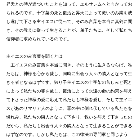
昇天との時が近づいたことを知って、エルサレムへと向かってお
られるのです。十字架の死と復活と昇天によって救いのみ業を成
し遂げて下さる主イエスに従って、そのみ言葉を本当に真剣に聞
き、その教えに従って生きることが、弟子たちに、そして私たち
信仰者に求められているのです。
主イエスのみ言葉を聞くとは
主イエスのみ言葉を本当に聞き、そのように生きるならば、私
たちは、神様を心から愛し、同時に出会う人々の隣人となって生
きる者となるはずです。独り子主イエスの十字架の苦しみと死と
によって私たちの罪を赦し、復活によって永遠の命の約束を与え
て下さった神様の愛に応えて私たちも神様を愛し、そして主イエ
スがあのサマリア人のように、罪の中に倒れ伏している私たちを
憐れみ、私たちの隣人となって下さり、救いを与えて下さったの
だから、私たちも出会う人々の隣人となって生きることができる
はずなのです。しかし私たちは、この律法の専門家と同じよう