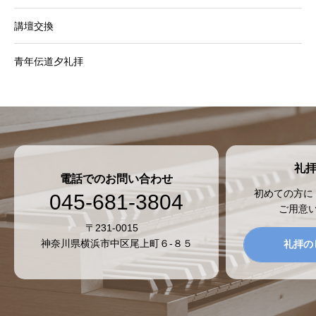
講壇交換
青年伝道夕礼拝
礼
電話でのお問い合わせ
初めての方に
045-681-3804
ご用意
〒231-0015
神奈川県横浜市中区尾上町６-８５
礼拝の