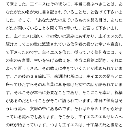
て来ました。主イエスはその彼らに、本当に喜ぶべきことは、あ
なたがたの名が天に書き記されていることだ、と告げて下さいま
した。そして、「あなたがたの見ているものを見る目は、あなた
がたが聞いていることを聞く耳は幸いだ」と言って下さいまし
た。主イエスに従い、その救いの恵みにあずかり、主イエスの先
駆けとしてこの世に派遣されている信仰者の喜びと幸いを宣言し
て下さったのです。主イエスを信じ、従っていく信仰者には、そ
の主のみ言葉、幸いを告げる教えを、本当に真剣に聞き、それに
よって新しくされ、その教えに生きていくことが求められていま
す。この後の３８節以下、来週読む所には、主イエスの足もとに
座ってひたすらそのみ言葉に耳を傾けた女性の話が語られていま
す。それこそが本当に必要なことであり、そこにこそ幸い、祝福
があるのだということがそこに語られています。本日の箇所はそ
ういう流れ、文脈の中にあるのです。それは９章５１節から始ま
っている流れでもあります。そこから、主イエスのエルサレムへ
の旅が始まっています。つまり主イエスは、十字架の死と復活と