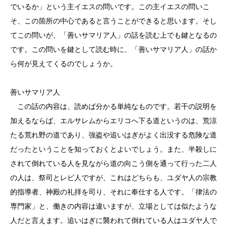
でいるか」という主イエスの問いです。この主イエスの問いこ
そ、この箇所の中心であると言うことができると思います。そし
てこの問いが、「善いサマリア人」の話を読む上でも鍵となるの
です。この問いを鍵として読む時に、「善いサマリア人」の話か
ら何が見えてくるのでしょうか。
善いサマリア人
この話の内容は、読めば分かる単純なものです。若干の説明を
加えるならば、エルサレムからエリコへ下る道というのは、荒涼
たる荒れ野の道であり、強盗や追いはぎがよく出没する危険な道
だったということを知っておくとよいでしょう。また、半殺しに
されて倒れている人を見ながら道の向こう側を通って行った二人
の人は、祭司とレビ人ですが、これはどちらも、ユダヤ人の宗教
的指導者、神殿の礼拝を司り、それに奉仕する人です。「律法の
専門家」と、働きの内容は違いますが、立場としては似たような
人だと言えます。追いはぎに襲われて倒れている人はユダヤ人で