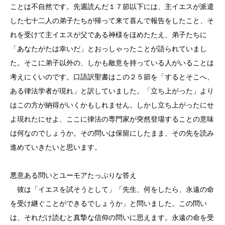
ことは不自然です。先週読んだ１７節以下には、主イエスが派遣
した七十二人の弟子たちが帰って来て喜んで報告をしたこと、そ
れを受けて主イエスが父である神様をほめたたえ、弟子たちに
「あなたがたは幸いだ」とおっしゃったことが語られていまし
た。そこに弟子以外の、しかも敵意を持っている人がいることは
考えにくいのです。口語訳聖書はこの２５節を「するとそこへ、
ある律法学者が現れ」と訳していました。「立ち上がった」より
はこの方が納得がいくかもしれません。しかし立ち上がったにせ
よ現れたにせよ、ここに律法の専門家が突然登場することの意味
は何なのでしょうか。その問いは保留にしたまま、その先を読み
進めていきたいと思います。
悪意ある問いとユーモアたっぷりな答え
彼は「イエスを試そうとして」「先生、何をしたら、永遠の命
を受け継ぐことができるでしょうか」と問いました。この問い
は、それだけ読むと真摯な信仰の問いに思えます。永遠の命を受