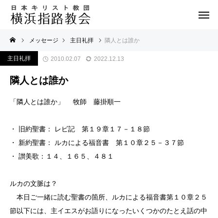
メッセージ
主日礼拝
隣人とは誰か
主日礼拝
2010.02.07
2022.12.13
隣人とは誰か
「隣人とは誰か」 牧師 藤掛順一
・ 旧約聖書： レビ記 第１９章１７－１８節
・ 新約聖書： ルカによる福音書 第１０章２５－３７節
・ 讃美歌：１４、１６５、４８１
ルカの文脈は？
本日ご一緒に読む聖書の箇所、ルカによる福音書第１０章２５
節以下には、主イエスがお語りになったいくつかのたとえ話の中