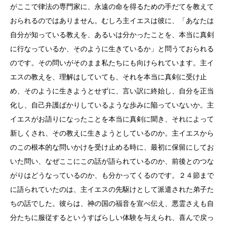
がここで律法の専門家に、永遠の命を得るための手だてを教えて
おられるのではありません。むしろ主イエスは彼に、「あなたは
自分が知っている教えを、あるいは分かったことを、本当に真剣
に行なっているか、そのように生きているか」と問うておられる
のです。その問いがそのまま私たちにも向けられています。主イ
エスの教えを、理解はしていても、それを本当に真剣に受け止
め、そのように生きようとせずに、言い訳に終始し、自分を正当
化し、自己弁護ばかりしているような歩みに陥っていないか。主
イエスがお語りになったことを本当に真剣に聞き、それによって
新しくされ、その教えに生きようとしているのか。主イエスから
のこの根本的な問いかけを受け止める時に、最初に保留にしてお
いた問い、なぜここにこの話が語られているのか、前後とのつな
がりはどうなっているのか、も分かってくるのです。２４節まで
に語られていたのは、主イエスの先駆けとして派遣された弟子た
ちの話でした。彼らは、神の国の福音を宣べ伝え、悪霊さえも自
分たちに服従するというすばらしい体験を与えられ、喜んで戻っ