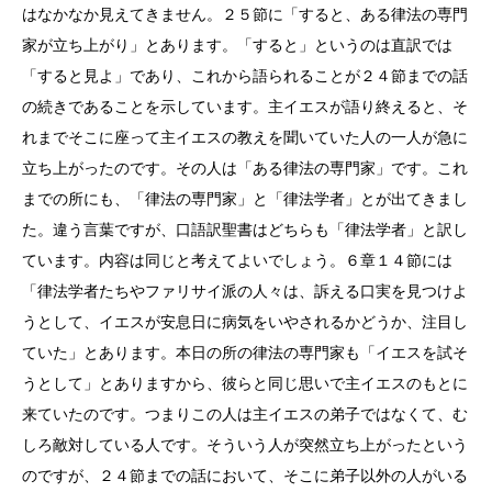
はなかなか見えてきません。２５節に「すると、ある律法の専門
家が立ち上がり」とあります。「すると」というのは直訳では
「すると見よ」であり、これから語られることが２４節までの話
の続きであることを示しています。主イエスが語り終えると、そ
れまでそこに座って主イエスの教えを聞いていた人の一人が急に
立ち上がったのです。その人は「ある律法の専門家」です。これ
までの所にも、「律法の専門家」と「律法学者」とが出てきまし
た。違う言葉ですが、口語訳聖書はどちらも「律法学者」と訳し
ています。内容は同じと考えてよいでしょう。６章１４節には
「律法学者たちやファリサイ派の人々は、訴える口実を見つけよ
うとして、イエスが安息日に病気をいやされるかどうか、注目し
ていた」とあります。本日の所の律法の専門家も「イエスを試そ
うとして」とありますから、彼らと同じ思いで主イエスのもとに
来ていたのです。つまりこの人は主イエスの弟子ではなくて、む
しろ敵対している人です。そういう人が突然立ち上がったという
のですが、２４節までの話において、そこに弟子以外の人がいる