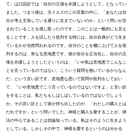
て」は口語訳では「自分の立場を弁護しようとして」となってい
ました。つまり彼は、主イエスのこの言葉の中に、「あなたは自
分が考え主張している通りに生きていないのか」という問いが含
まれていることを感じ取ったのです。このことは一般的にも言え
ることです。人を試したり批判する時には、自分自身がどう生き
ているかが当然問われるのです。自分のことを棚に上げて人を批
判するのは、単なる意地悪です。彼が自分を正当化し、自分の立
場を弁護しようとしたというのは、「いや私は意地悪でこんなこ
とを言っているのではない、こういう疑問を抱いているからなん
だ」という言い訳です。意地悪な思いで質問や批判をしておい
て、「いや意地悪でこう言っているのではないですよ」と言い訳
をすることは、私たちもしばしばしているのではないでしょう
か。その言い訳として彼が持ち出したのが、「わたしの隣人とは
だれですか」という問いでした。神様と隣人を愛することが、律
法の中心であることは勿論知っている。私はそのように生きよう
としている。しかしその中で、神様を愛するというのは分かる