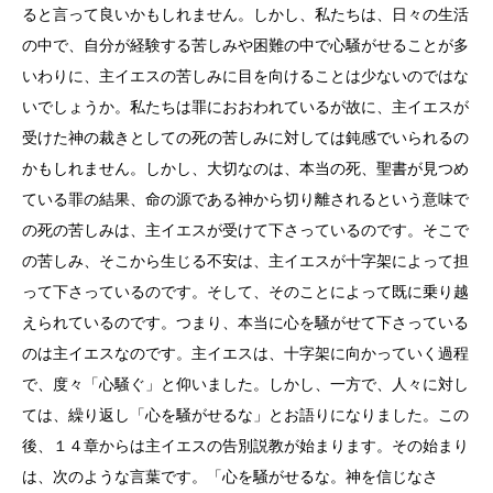
ると言って良いかもしれません。しかし、私たちは、日々の生活
の中で、自分が経験する苦しみや困難の中で心騒がせることが多
いわりに、主イエスの苦しみに目を向けることは少ないのではな
いでしょうか。私たちは罪におおわれているが故に、主イエスが
受けた神の裁きとしての死の苦しみに対しては鈍感でいられるの
かもしれません。しかし、大切なのは、本当の死、聖書が見つめ
ている罪の結果、命の源である神から切り離されるという意味で
の死の苦しみは、主イエスが受けて下さっているのです。そこで
の苦しみ、そこから生じる不安は、主イエスが十字架によって担
って下さっているのです。そして、そのことによって既に乗り越
えられているのです。つまり、本当に心を騒がせて下さっている
のは主イエスなのです。主イエスは、十字架に向かっていく過程
で、度々「心騒ぐ」と仰いました。しかし、一方で、人々に対し
ては、繰り返し「心を騒がせるな」とお語りになりました。この
後、１４章からは主イエスの告別説教が始まります。その始まり
は、次のような言葉です。「心を騒がせるな。神を信じなさ