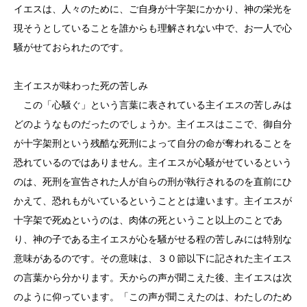
イエスは、人々のために、ご自身が十字架にかかり、神の栄光を
現そうとしていることを誰からも理解されない中で、お一人で心
騒がせておられたのです。
主イエスが味わった死の苦しみ
この「心騒ぐ」という言葉に表されている主イエスの苦しみは
どのようなものだったのでしょうか。主イエスはここで、御自分
が十字架刑という残酷な死刑によって自分の命が奪われることを
恐れているのではありません。主イエスが心騒がせているという
のは、死刑を宣告された人が自らの刑が執行されるのを直前にひ
かえて、恐れもがいているということとは違います。主イエスが
十字架で死ぬというのは、肉体の死ということ以上のことであ
り、神の子である主イエスが心を騒がせる程の苦しみには特別な
意味があるのです。その意味は、３０節以下に記された主イエス
の言葉から分かります。天からの声が聞こえた後、主イエスは次
のように仰っています。「この声が聞こえたのは、わたしのため