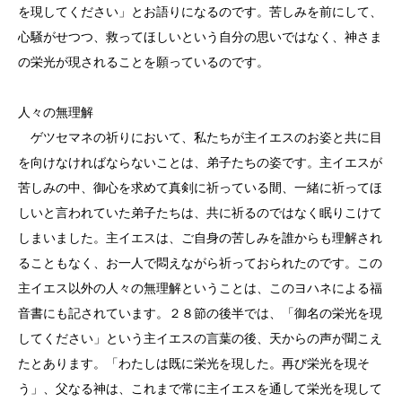
を現してください」とお語りになるのです。苦しみを前にして、
心騒がせつつ、救ってほしいという自分の思いではなく、神さま
の栄光が現されることを願っているのです。
人々の無理解
ゲツセマネの祈りにおいて、私たちが主イエスのお姿と共に目
を向けなければならないことは、弟子たちの姿です。主イエスが
苦しみの中、御心を求めて真剣に祈っている間、一緒に祈ってほ
しいと言われていた弟子たちは、共に祈るのではなく眠りこけて
しまいました。主イエスは、ご自身の苦しみを誰からも理解され
ることもなく、お一人で悶えながら祈っておられたのです。この
主イエス以外の人々の無理解ということは、このヨハネによる福
音書にも記されています。２８節の後半では、「御名の栄光を現
してください」という主イエスの言葉の後、天からの声が聞こえ
たとあります。「わたしは既に栄光を現した。再び栄光を現そ
う」、父なる神は、これまで常に主イエスを通して栄光を現して