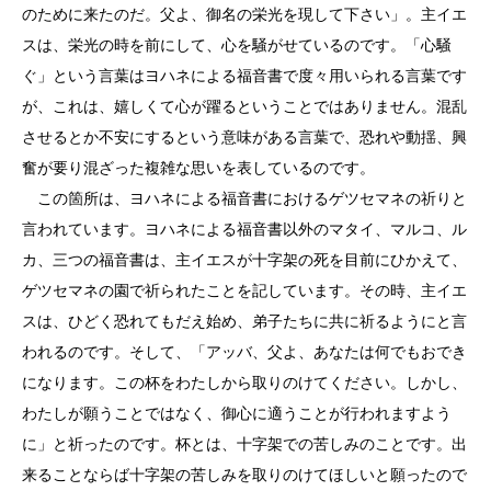
のために来たのだ。父よ、御名の栄光を現して下さい」。主イエ
スは、栄光の時を前にして、心を騒がせているのです。「心騒
ぐ」という言葉はヨハネによる福音書で度々用いられる言葉です
が、これは、嬉しくて心が躍るということではありません。混乱
させるとか不安にするという意味がある言葉で、恐れや動揺、興
奮が要り混ざった複雑な思いを表しているのです。
この箇所は、ヨハネによる福音書におけるゲツセマネの祈りと
言われています。ヨハネによる福音書以外のマタイ、マルコ、ル
カ、三つの福音書は、主イエスが十字架の死を目前にひかえて、
ゲツセマネの園で祈られたことを記しています。その時、主イエ
スは、ひどく恐れてもだえ始め、弟子たちに共に祈るようにと言
われるのです。そして、「アッバ、父よ、あなたは何でもおでき
になります。この杯をわたしから取りのけてください。しかし、
わたしが願うことではなく、御心に適うことが行われますよう
に」と祈ったのです。杯とは、十字架での苦しみのことです。出
来ることならば十字架の苦しみを取りのけてほしいと願ったので