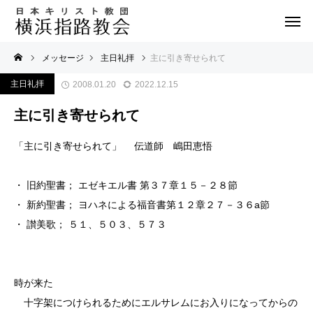
メッセージ
主日礼拝
主に引き寄せられて
主日礼拝
2008.01.20
2022.12.15
主に引き寄せられて
「主に引き寄せられて」 伝道師 嶋田恵悟
・ 旧約聖書； エゼキエル書 第３７章１５－２８節
・ 新約聖書； ヨハネによる福音書第１２章２７－３６a節
・ 讃美歌； ５１、５０３、５７３
時が来た
十字架につけられるためにエルサレムにお入りになってからの