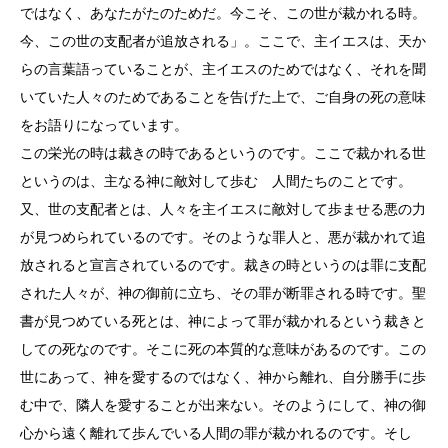
ではなく、あなたがたのためだ。今こそ、この世が裁かれる時。
今、この世の支配者が追放される」。ここで、主イエスは、天か
らの言葉語っていることが、主イエスのためではなく、それを聞
いていた人々のためであることを告げた上で、ご自身の死の意味
をお語りになっています。
この栄光の時は裁きの時であるというのです。ここで裁かれる世
というのは、主なる神に敵対して歩む 人間たちのことです。
又、世の支配者とは、人々を主イエスに敵対して歩ませる悪の力
が見つめられているのです。そのような罪人と、悪が裁かれて追
放されると宣言されているのです。裁きの時というのは罪に支配
された人々が、神の御前に立ち、その罪が断罪される時です。聖
書が見つめている死とは、神によって罪が裁かれるという裁きと
しての死なのです。そこに死の本質的な意味があるのです。この
世にあって、神を愛するのではなく、神から離れ、自分勝手に歩
む中で、隣人を愛することが出来ない。そのようにして、神の御
心から遠く離れて歩んでいる人間の罪が裁かれるのです。そし