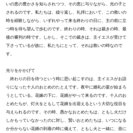
いの恵の豊かさを知らされつつ、その恵に与りながら、光の子と
されるのです。私たちは、繰り返し、礼拝において、この救いの
時を経験しながら、いずれやって来る終わりの日に、主の前に立
つ時を待ち望んで歩むのです。終わりの時、それは裁きの時、最
後の審判の時です。しかし、そこでの裁きは、主イエスが受けて
下さっているが故に、私たちにとって、それは救いの時なので
す。
光りをかかげて
終わりの日を待つという時に思い起こすのは、主イエスがお語
りになった十人のおとめのたとえです。夜中に婚礼の宴が始まろ
うとしている。花嫁の下に、花婿がやって来るのです。十人のお
とめたちが、灯火をともして花婿を出迎えるという大切な役目を
与えられるのです。その時、愚かなおとめたちは、ともし火だけ
しかもっていなかったのに対し、賢いおとめたちは、いつになる
か分からない花婿の到着の時に備えて、ともし火と一緒に、壺に