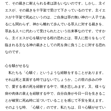
て、その裁きに耐えられる者は誰もいないのです。しかし、主イ
エスが、その裁きを十字架で受けて下さっているのです。主イエ
スが十字架で死ぬというのは、ご自身は罪の無い神の一人子であ
るにも関わらず、神から離れて歩んでいる罪人に対する裁きを、
罪ある人々に代わって受けられたという出来事なのです。ですか
ら、主イエスが心を騒がせる程の恐れとは、罪人に怒りをもって
臨まれる主なる神の裁きとしての死を身に負うことに対する恐れ
なのです。
心を騒がせるな
私たちも「心騒ぐ」というような経験をすることがあります。
それは死と直面する時ではないでしょうか。この世の歩みの中
で、愛する者の死を経験する中で、嘆き悲しみます。又、様々な
病や肉体の衰えを経験する中で、自分自身が今日一日を生きるこ
とが確実に死ぬ時に近づいていることを感じて不安を覚えます。
そのような時、「心騒ぐ」のです。私たちは、日々心騒がせてい