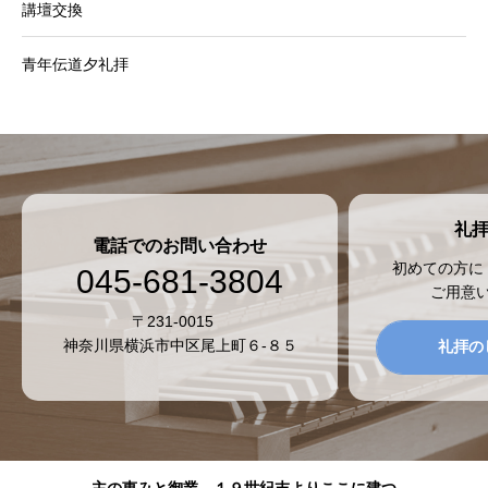
講壇交換
青年伝道夕礼拝
礼
電話でのお問い合わせ
初めての方に
045-681-3804
ご用意
〒231-0015
神奈川県横浜市中区尾上町６-８５
礼拝の