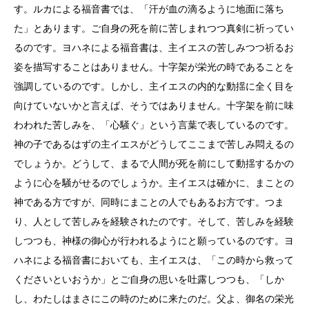
す。ルカによる福音書では、「汗が血の滴るように地面に落ち
た」とあります。ご自身の死を前に苦しまれつつ真剣に祈ってい
るのです。ヨハネによる福音書は、主イエスの苦しみつつ祈るお
姿を描写することはありません。十字架が栄光の時であることを
強調しているのです。しかし、主イエスの内的な動揺に全く目を
向けていないかと言えば、そうではありません。十字架を前に味
わわれた苦しみを、「心騒ぐ」という言葉で表しているのです。
神の子であるはずの主イエスがどうしてここまで苦しみ悶えるの
でしょうか。どうして、まるで人間が死を前にして動揺するかの
ように心を騒がせるのでしょうか。主イエスは確かに、まことの
神である方ですが、同時にまことの人でもあるお方です。つま
り、人として苦しみを経験されたのです。そして、苦しみを経験
しつつも、神様の御心が行われるようにと願っているのです。ヨ
ハネによる福音書においても、主イエスは、「この時から救って
くださいといおうか」とご自身の思いを吐露しつつも、「しか
し、わたしはまさにこの時のために来たのだ。父よ、御名の栄光