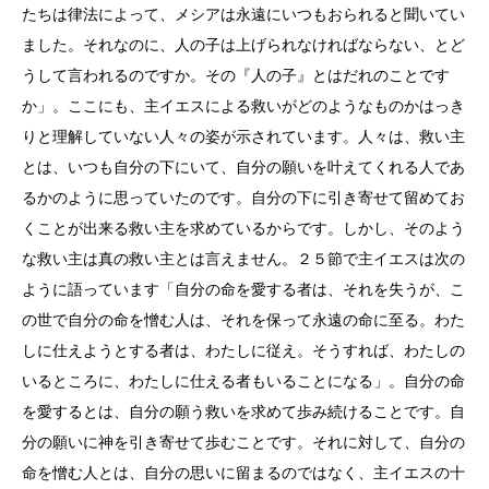
たちは律法によって、メシアは永遠にいつもおられると聞いてい
ました。それなのに、人の子は上げられなければならない、とど
うして言われるのですか。その『人の子』とはだれのことです
か」。ここにも、主イエスによる救いがどのようなものかはっき
りと理解していない人々の姿が示されています。人々は、救い主
とは、いつも自分の下にいて、自分の願いを叶えてくれる人であ
るかのように思っていたのです。自分の下に引き寄せて留めてお
くことが出来る救い主を求めているからです。しかし、そのよう
な救い主は真の救い主とは言えません。２５節で主イエスは次の
ように語っています「自分の命を愛する者は、それを失うが、こ
の世で自分の命を憎む人は、それを保って永遠の命に至る。わた
しに仕えようとする者は、わたしに従え。そうすれば、わたしの
いるところに、わたしに仕える者もいることになる」。自分の命
を愛するとは、自分の願う救いを求めて歩み続けることです。自
分の願いに神を引き寄せて歩むことです。それに対して、自分の
命を憎む人とは、自分の思いに留まるのではなく、主イエスの十