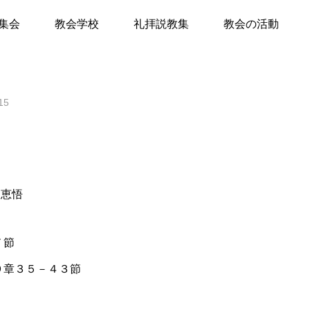
スを見つめて
集会
教会学校
礼拝説教集
教会の活動
て
15
キリスト教Q&A
礼拝のしおり
教会員の紹介
会堂開放
田恵悟
７節
９章３５－４３節