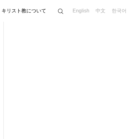
キリスト教について
English
中文
한국어