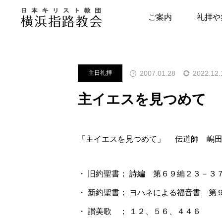
メッセージ
主日礼拝
主イエ
ご案内
礼拝や
指路教会について
キリスト教につい
2007.01.28
2022.12.
主日礼拝
教会の歴史
はじめの一歩
主イエスを見つめて
牧師・副牧師より
キリスト教用語集
写真で見る指路教会
教会の本棚
「主イエスを見つめて」 伝道師 嶋
聖書とヘボン
聖書が教える幸せ
・ 旧約聖書； 詩編 第６９編２３－３
・ 新約聖書； ヨハネによる福音書 第
・ 讃美歌 ； １２、５６、４４６