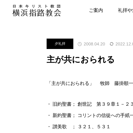
メッセージ
夕礼拝
主が共に
ご案内
礼拝や
指路教会について
キリスト教につい
2008.04.20
2022.12.
夕礼拝
教会の歴史
はじめの一歩
主が共におられる
牧師・副牧師より
キリスト教用語集
写真で見る指路教会
教会の本棚
「主が共におられる」 牧師 藤掛順
聖書とヘボン
聖書が教える幸せ
・ 旧約聖書； 創世記 第３９章１－２
・ 新約聖書； コリントの信徒への手紙
・ 讃美歌 ； ３２１、５３１