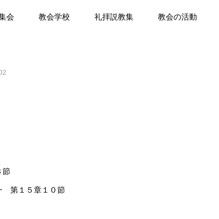
おられる
集会
教会学校
礼拝説教集
教会の活動
て
02
キリスト教Q&A
礼拝のしおり
教会員の紹介
会堂開放
一
３節
一 第１５章１０節