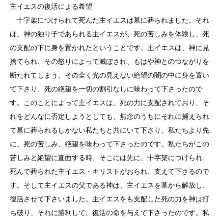
主イエスの復活による希望
十字架につけられて死んだ主イエスは墓に葬られました。それ
は、神の独り子であられる主イエスが、死の苦しみを体験し、死
の支配の下に身を置かれたということです。主イエスは、神に見
捨てられ、その怒りによって滅ぼされ、もはや神とのつながりを
断たれてしまう、その全く光の見えない絶望の闇の中に身を置い
て下さり、死の絶望を一切の割引なしに味わって下さったので
す。このことによって主イエスは、死の力に支配されており、そ
れをどんなに否定しようとしても、無念のうちにそれに捕えられ
て墓に葬られるしかない私たちと共にいて下さり、私たちより先
に、死の苦しみ、絶望を味わって下さったのです。私たちがこの
苦しみと絶望に直面する時、そこには先に、十字架につけられ、
死んで葬られた主イエス・キリストがおられ、支えて下さるので
す。そして主イエスの父である神は、主イエスを墓から解放し、
復活させて下さいました。主イエスをも支配した死の力を神は打
ち破り、それに勝利して、復活の命を与えて下さったのです。私