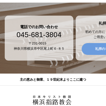
礼
電話でのお問い合わせ
初めての方に
045-681-3804
ご用意
〒231-0015
神奈川県横浜市中区尾上町６-８５
礼拝の
主の恵みと御業、１９世紀末よりここに建つ