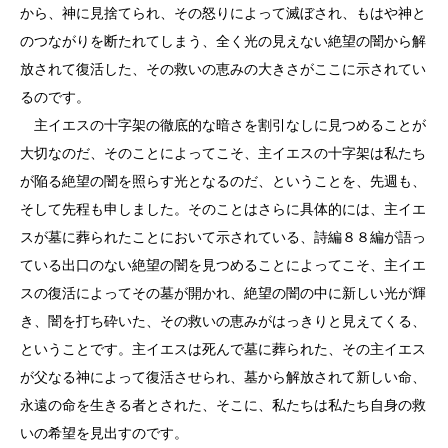
から、神に見捨てられ、その怒りによって滅ぼされ、もはや神と
のつながりを断たれてしまう、全く光の見えない絶望の闇から解
放されて復活した、その救いの恵みの大きさがここに示されてい
るのです。
主イエスの十字架の徹底的な暗さを割引なしに見つめることが
大切なのだ、そのことによってこそ、主イエスの十字架は私たち
が陥る絶望の闇を照らす光となるのだ、ということを、先週も、
そして先程も申しました。そのことはさらに具体的には、主イエ
スが墓に葬られたことにおいて示されている、詩編８８編が語っ
ている出口のない絶望の闇を見つめることによってこそ、主イエ
スの復活によってその墓が開かれ、絶望の闇の中に新しい光が輝
き、闇を打ち砕いた、その救いの恵みがはっきりと見えてくる、
ということです。主イエスは死んで墓に葬られた、その主イエス
が父なる神によって復活させられ、墓から解放されて新しい命、
永遠の命を生きる者とされた、そこに、私たちは私たち自身の救
いの希望を見出すのです。