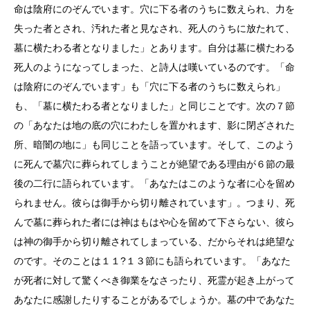
命は陰府にのぞんでいます。穴に下る者のうちに数えられ、力を
失った者とされ、汚れた者と見なされ、死人のうちに放たれて、
墓に横たわる者となりました」とあります。自分は墓に横たわる
死人のようになってしまった、と詩人は嘆いているのです。「命
は陰府にのぞんでいます」も「穴に下る者のうちに数えられ」
も、「墓に横たわる者となりました」と同じことです。次の７節
の「あなたは地の底の穴にわたしを置かれます、影に閉ざされた
所、暗闇の地に」も同じことを語っています。そして、このよう
に死んで墓穴に葬られてしまうことが絶望である理由が６節の最
後の二行に語られています。「あなたはこのような者に心を留め
られません。彼らは御手から切り離されています」。つまり、死
んで墓に葬られた者には神はもはや心を留めて下さらない、彼ら
は神の御手から切り離されてしまっている、だからそれは絶望な
のです。そのことは１１?１３節にも語られています。「あなた
が死者に対して驚くべき御業をなさったり、死霊が起き上がって
あなたに感謝したりすることがあるでしょうか。墓の中であなた