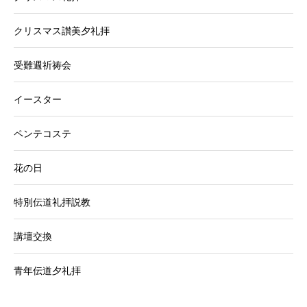
クリスマス讃美夕礼拝
受難週祈祷会
イースター
ペンテコステ
花の日
特別伝道礼拝説教
講壇交換
青年伝道夕礼拝