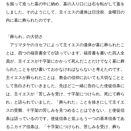
を掘って造った墓の中に納め、墓の入り口には石を転がして蓋を
しました。そのようにして、主イエスの遺体は日没前、金曜日の
内に墓に葬られたのです。
「葬られ」の大切さ
アリマタヤのヨセフによって主イエスの遺体が墓に葬られたこ
とは、四つの福音書全てが語っています。福音書を書いた四人全
員が、主イエスが十字架にかかって死んだことだけでなく墓に葬
られたことをぜひ書いておかなければならないと考えたのです。
主イエスが葬られたことは、教会の信仰においても大切なことと
して告白されていきました。先ほどご一緒に告白した使徒信条に
は、主イエスが「苦しみを受け、十字架につけられ、死にて葬ら
れ」と語られていました。「葬られた」ことを抜きにして主イエ
スの受難、十字架の苦しみを見つめることはできない、と使徒信
条は語っているのです。使徒信条と並ぶもう一つの基本信条であ
るニカイア信条は、「十字架につけられ、苦しみを受け、葬ら