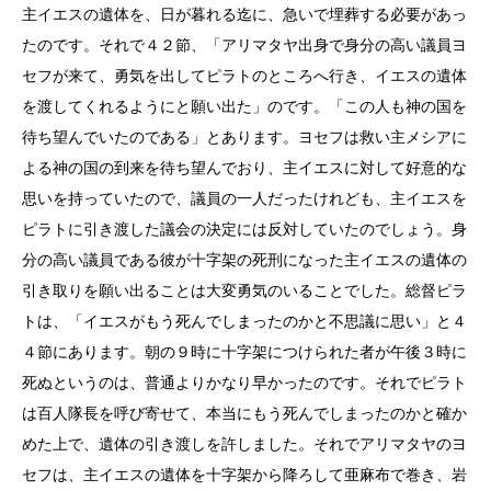
主イエスの遺体を、日が暮れる迄に、急いで埋葬する必要があっ
たのです。それで４２節、「アリマタヤ出身で身分の高い議員ヨ
セフが来て、勇気を出してピラトのところへ行き、イエスの遺体
を渡してくれるようにと願い出た」のです。「この人も神の国を
待ち望んでいたのである」とあります。ヨセフは救い主メシアに
よる神の国の到来を待ち望んでおり、主イエスに対して好意的な
思いを持っていたので、議員の一人だったけれども、主イエスを
ピラトに引き渡した議会の決定には反対していたのでしょう。身
分の高い議員である彼が十字架の死刑になった主イエスの遺体の
引き取りを願い出ることは大変勇気のいることでした。総督ピラ
トは、「イエスがもう死んでしまったのかと不思議に思い」と４
４節にあります。朝の９時に十字架につけられた者が午後３時に
死ぬというのは、普通よりかなり早かったのです。それでピラト
は百人隊長を呼び寄せて、本当にもう死んでしまったのかと確か
めた上で、遺体の引き渡しを許しました。それでアリマタヤのヨ
セフは、主イエスの遺体を十字架から降ろして亜麻布で巻き、岩