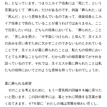
れ」となっています。つまりニカイア信条には「死にて」という
言葉はなくて「葬られ」だけがあるのです。勿論「葬られた」は
「死んだ」という意味を含んでいるのであって、使徒信条とニカ
イア信条とで告白していることが違うわけではありません。ここ
で注目したいのは、どちらの信条においても、「葬られた」こと
が、「苦しみを受け」「十字架につけられ」と並んで、主イエス
の歩みを言い表すために欠かすことのできないものとされている
ことです。主イエスが墓に葬られたことは、私たちの信仰におい
てとても大事なことなのです。だから四つの福音書全てがそれを
語っているのです。それでは、主イエスが墓に葬られたことは私
たちの信仰においてどのような意味を持っているのでしょうか。
墓に葬られる絶望
そのことを考えるために、もう一度先程の詩編８８編に戻りた
いと思います。この詩の前半には、墓とそれに関係する言葉が多
く出てきます。４?６節に「わたしの魂は苦難を味わい尽くし、