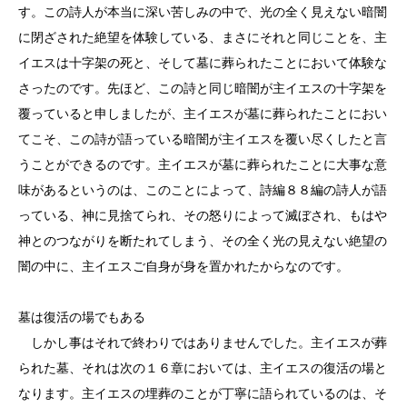
す。この詩人が本当に深い苦しみの中で、光の全く見えない暗闇
に閉ざされた絶望を体験している、まさにそれと同じことを、主
イエスは十字架の死と、そして墓に葬られたことにおいて体験な
さったのです。先ほど、この詩と同じ暗闇が主イエスの十字架を
覆っていると申しましたが、主イエスが墓に葬られたことにおい
てこそ、この詩が語っている暗闇が主イエスを覆い尽くしたと言
うことができるのです。主イエスが墓に葬られたことに大事な意
味があるというのは、このことによって、詩編８８編の詩人が語
っている、神に見捨てられ、その怒りによって滅ぼされ、もはや
神とのつながりを断たれてしまう、その全く光の見えない絶望の
闇の中に、主イエスご自身が身を置かれたからなのです。
墓は復活の場でもある
しかし事はそれで終わりではありませんでした。主イエスが葬
られた墓、それは次の１６章においては、主イエスの復活の場と
なります。主イエスの埋葬のことが丁寧に語られているのは、そ