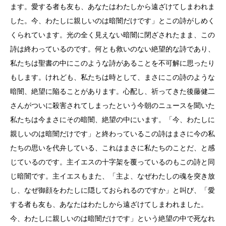
ます。愛する者も友も、あなたはわたしから遠ざけてしまわれま
した。今、わたしに親しいのは暗闇だけです」とこの詩がしめく
くられています。光の全く見えない暗闇に閉ざされたまま、この
詩は終わっているのです。何とも救いのない絶望的な詩であり、
私たちは聖書の中にこのような詩があることを不可解に思ったり
もします。けれども、私たちは時として、まさにこの詩のような
暗闇、絶望に陥ることがあります。心配し、祈ってきた後藤健二
さんがついに殺害されてしまったという今朝のニュースを聞いた
私たちは今まさにその暗闇、絶望の中にいます。「今、わたしに
親しいのは暗闇だけです」と終わっているこの詩はまさに今の私
たちの思いを代弁している、これはまさに私たちのことだ、と感
じているのです。主イエスの十字架を覆っているのもこの詩と同
じ暗闇です。主イエスもまた、「主よ、なぜわたしの魂を突き放
し、なぜ御顔をわたしに隠しておられるのですか」と叫び、「愛
する者も友も、あなたはわたしから遠ざけてしまわれました。
今、わたしに親しいのは暗闇だけです」という絶望の中で死なれ