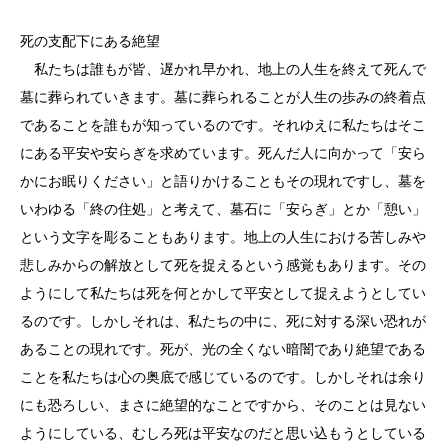
死の支配下にある絶望
私たちは誰もが皆、遅かれ早かれ、地上の人生を終えて死んで
墓に葬られていきます。墓に葬られることが人生の歩みの終着点
であることを誰もが知っているのです。それゆえに私たちはそこ
にある平安や安らぎを求めています。死んだ人に向かって「安ら
かにお眠りください」と語りかけることもその現れですし、墓を
いわゆる「終の住処」と考えて、墓石に「安らぎ」とか「憩い」
という文字を彫ることもあります。地上の人生における苦しみや
悲しみからの解放として死を捉えるという感覚もあります。その
ようにして私たちは死を何とかして平安として捉えようとしてい
るのです。しかしそれは、私たちの中に、死に対する深い恐れが
あることの現れです。死が、光の全くない暗闇であり絶望である
ことを私たちは心の奥底で感じているのです。しかしそれは余り
にも恐ろしい、まさに絶望的なことですから、そのことは見ない
ようにしている、むしろ死は平安なのだと思い込もうとしている