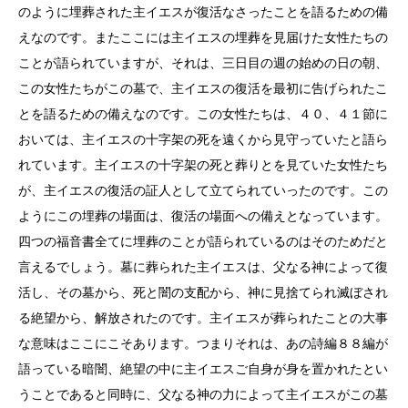
のように埋葬された主イエスが復活なさったことを語るための備
えなのです。またここには主イエスの埋葬を見届けた女性たちの
ことが語られていますが、それは、三日目の週の始めの日の朝、
この女性たちがこの墓で、主イエスの復活を最初に告げられたこ
とを語るための備えなのです。この女性たちは、４０、４１節に
おいては、主イエスの十字架の死を遠くから見守っていたと語ら
れています。主イエスの十字架の死と葬りとを見ていた女性たち
が、主イエスの復活の証人として立てられていったのです。この
ようにこの埋葬の場面は、復活の場面への備えとなっています。
四つの福音書全てに埋葬のことが語られているのはそのためだと
言えるでしょう。墓に葬られた主イエスは、父なる神によって復
活し、その墓から、死と闇の支配から、神に見捨てられ滅ぼされ
る絶望から、解放されたのです。主イエスが葬られたことの大事
な意味はここにこそあります。つまりそれは、あの詩編８８編が
語っている暗闇、絶望の中に主イエスご自身が身を置かれたとい
うことであると同時に、父なる神の力によって主イエスがこの墓