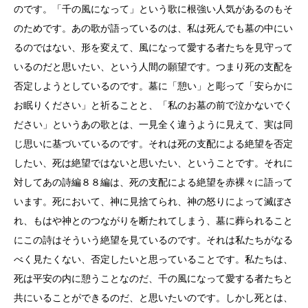
のです。「千の風になって」という歌に根強い人気があるのもそ
のためです。あの歌が語っているのは、私は死んでも墓の中にい
るのではない、形を変えて、風になって愛する者たちを見守って
いるのだと思いたい、という人間の願望です。つまり死の支配を
否定しようとしているのです。墓に「憩い」と彫って「安らかに
お眠りください」と祈ることと、「私のお墓の前で泣かないでく
ださい」というあの歌とは、一見全く違うように見えて、実は同
じ思いに基づいているのです。それは死の支配による絶望を否定
したい、死は絶望ではないと思いたい、ということです。それに
対してあの詩編８８編は、死の支配による絶望を赤裸々に語って
います。死において、神に見捨てられ、神の怒りによって滅ぼさ
れ、もはや神とのつながりを断たれてしまう、墓に葬られること
にこの詩はそういう絶望を見ているのです。それは私たちがなる
べく見たくない、否定したいと思っていることです。私たちは、
死は平安の内に憩うことなのだ、千の風になって愛する者たちと
共にいることができるのだ、と思いたいのです。しかし死とは、