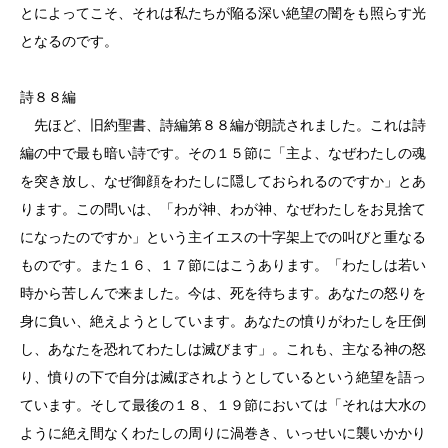
とによってこそ、それは私たちが陥る深い絶望の闇をも照らす光
となるのです。
詩８８編
先ほど、旧約聖書、詩編第８８編が朗読されました。これは詩
編の中で最も暗い詩です。その１５節に「主よ、なぜわたしの魂
を突き放し、なぜ御顔をわたしに隠しておられるのですか」とあ
ります。この問いは、「わが神、わが神、なぜわたしをお見捨て
になったのですか」という主イエスの十字架上での叫びと重なる
ものです。また１６、１７節にはこうあります。「わたしは若い
時から苦しんで来ました。今は、死を待ちます。あなたの怒りを
身に負い、絶えようとしています。あなたの憤りがわたしを圧倒
し、あなたを恐れてわたしは滅びます」。これも、主なる神の怒
り、憤りの下で自分は滅ぼされようとしているという絶望を語っ
ています。そして最後の１８、１９節においては「それは大水の
ように絶え間なくわたしの周りに渦巻き、いっせいに襲いかかり