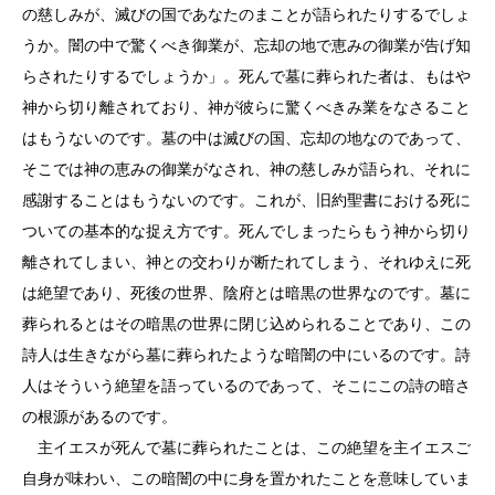
の慈しみが、滅びの国であなたのまことが語られたりするでしょ
うか。闇の中で驚くべき御業が、忘却の地で恵みの御業が告げ知
らされたりするでしょうか」。死んで墓に葬られた者は、もはや
神から切り離されており、神が彼らに驚くべきみ業をなさること
はもうないのです。墓の中は滅びの国、忘却の地なのであって、
そこでは神の恵みの御業がなされ、神の慈しみが語られ、それに
感謝することはもうないのです。これが、旧約聖書における死に
ついての基本的な捉え方です。死んでしまったらもう神から切り
離されてしまい、神との交わりが断たれてしまう、それゆえに死
は絶望であり、死後の世界、陰府とは暗黒の世界なのです。墓に
葬られるとはその暗黒の世界に閉じ込められることであり、この
詩人は生きながら墓に葬られたような暗闇の中にいるのです。詩
人はそういう絶望を語っているのであって、そこにこの詩の暗さ
の根源があるのです。
主イエスが死んで墓に葬られたことは、この絶望を主イエスご
自身が味わい、この暗闇の中に身を置かれたことを意味していま