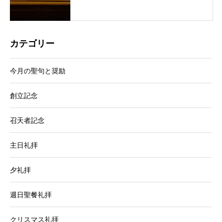
カテゴリー
今月の聖句と奨励
創立記念
召天者記念
主日礼拝
夕礼拝
週日聖餐礼拝
クリスマス礼拝