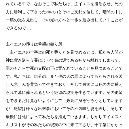
れている中で、なおそこで私たちは、主イエスを復活させ、死の
力に勝利して下さった神の力とそのご支配を信じて、暗闇の中に
一筋の光を見出し、その光の方へと一歩を踏み出していくことが
できるのです。
主イエスの葬りは希望の拠り所
主イエスの十字架の死と葬りとを見つめるとは、私たち人間が
神に背き逆らう罪によって命の源である神から離れてしまって、
罪のもたらす死の支配の下に置かれていることを見つめることで
す。私たちは、自分の、また他の人の罪によってもたらされる苦
しみ悲しみを背負って生きており、そして最後には死の力に捕え
られて墓に葬られるという絶望の現実を生きています。その絶望
をできるだけ見ないようにして、必死に身を守ろうとしています
が、絶望は様々な出来事においてその不気味な姿を表し、そして
最後には死によって私たちを捕えていきます。しかし主イエス・
キリストがその私たちの現実の中に来て下さり、十字架にかかっ