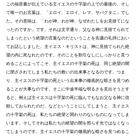
この福音書が伝えている主イエスの十字架の上での最後の、そし
て唯一のお言葉は、「エロイ、エロイ、レマ、サバクタニ」でし
た。その意味は、「わが神、わが神、なぜわたしをお見捨てにな
ったのですか」です。それは文字通り、父なる神に見捨てられて
しまったという絶望の言葉なのだということを先週の礼拝におい
てお話ししました。主イエス・キリストは、神に見捨てられた絶
望の内に死なれたのです。そのことを割引なしにしっかりと見つ
めることによってこそ、主イエスの十字架の死は、同じ絶望の闇
に閉ざされてしまう私たちの救いの出来事となるのです。つま
り、主イエスの十字架の死という出来事の徹底的な暗さを見つめ
ることが大事なのです。そこに中途半端な明るさを見出そうとす
ると、例えば主イエスは十字架の死に臨んでもなお父なる神に信
頼しておられたのだ、などということにしてしまうと、主イエス
の十字架の死は、私たちの絶望と関わりのないものになってしま
います。そしてそれは私たちの絶望の闇を照らす光ではなくなっ
てしまうのです。主イエスの十字架の徹底的な暗さを見つめるこ