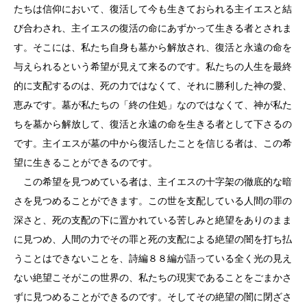
たちは信仰において、復活して今も生きておられる主イエスと結
び合わされ、主イエスの復活の命にあずかって生きる者とされま
す。そこには、私たち自身も墓から解放され、復活と永遠の命を
与えられるという希望が見えて来るのです。私たちの人生を最終
的に支配するのは、死の力ではなくて、それに勝利した神の愛、
恵みです。墓が私たちの「終の住処」なのではなくて、神が私た
ちを墓から解放して、復活と永遠の命を生きる者として下さるの
です。主イエスが墓の中から復活したことを信じる者は、この希
望に生きることができるのです。
この希望を見つめている者は、主イエスの十字架の徹底的な暗
さを見つめることができます。この世を支配している人間の罪の
深さと、死の支配の下に置かれている苦しみと絶望をありのまま
に見つめ、人間の力でその罪と死の支配による絶望の闇を打ち払
うことはできないことを、詩編８８編が語っている全く光の見え
ない絶望こそがこの世界の、私たちの現実であることをごまかさ
ずに見つめることができるのです。そしてその絶望の闇に閉ざさ