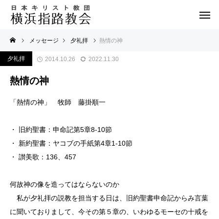
メッセージ
夕礼拝
熱情の神
夕礼拝
2014.10.26
2022.11.30
熱情の神
「熱情の神」 牧師 藤掛順一
・ 旧約聖書：申命記第5章8-10節
・ 新約聖書：ヤコブの手紙第4章1-10節
・ 讃美歌：136、457
何故神の像を造ってはならないのか
私が夕礼拝の説教を担当する日は、旧約聖書申命記からみ言葉
に聞いておりまして、今その第５章の、いわゆるモーセの十戒を