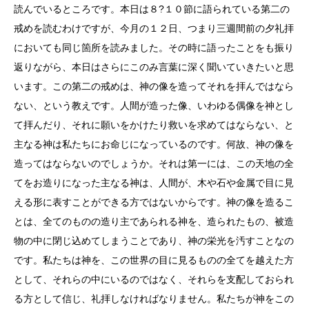
読んでいるところです。本日は８?１０節に語られている第二の
戒めを読むわけですが、今月の１２日、つまり三週間前の夕礼拝
においても同じ箇所を読みました。その時に語ったことをも振り
返りながら、本日はさらにこのみ言葉に深く聞いていきたいと思
います。この第二の戒めは、神の像を造ってそれを拝んではなら
ない、という教えです。人間が造った像、いわゆる偶像を神とし
て拝んだり、それに願いをかけたり救いを求めてはならない、と
主なる神は私たちにお命じになっているのです。何故、神の像を
造ってはならないのでしょうか。それは第一には、この天地の全
てをお造りになった主なる神は、人間が、木や石や金属で目に見
える形に表すことができる方ではないからです。神の像を造るこ
とは、全てのものの造り主であられる神を、造られたもの、被造
物の中に閉じ込めてしまうことであり、神の栄光を汚すことなの
です。私たちは神を、この世界の目に見るものの全てを越えた方
として、それらの中にいるのではなく、それらを支配しておられ
る方として信じ、礼拝しなければなりません。私たちが神をこの