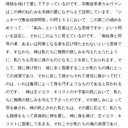
情熱を傾けて愛して下さっているのです。宗教改革者カルヴァン
はこの神のねたみを夫婦の愛になぞらえて説明しています。『ジ
ュネーヴ教会信仰問答』の問１５２において、この第二の戒めを
めぐって、「『妬み』という言葉はどんな意味ですか」という問
いを設定し、それにこのように答えているのです。「御自身と同
等の者、あるいは同輩となる者を忍び得たまわないという意味で
す。すなわち、神は私たちに無限の慈しみを与えたもうたよう
に、私たちも完全に彼のものとなることを欲しておられます。そ
して、彼に捧げ切り、彼に全く固着することが私たちの魂にとっ
ての貞潔であり、それに反して彼からそれて迷信に曲がって行く
のは、いわば姦淫によって身を汚すようなものであると言われる
のです」。神は主イエス・キリストの十字架の死において、私た
ちに無限の慈しみを与えて下さったのです。その慈しみによって
罪を赦され、神の民とされた私たちは、その愛に応えて、私たち
も熱情をもって具体的に神を愛し、神に身を捧げ、主イエス・キ
リストに固着して生きる、それこそが私たちの魂の貞潔であり、