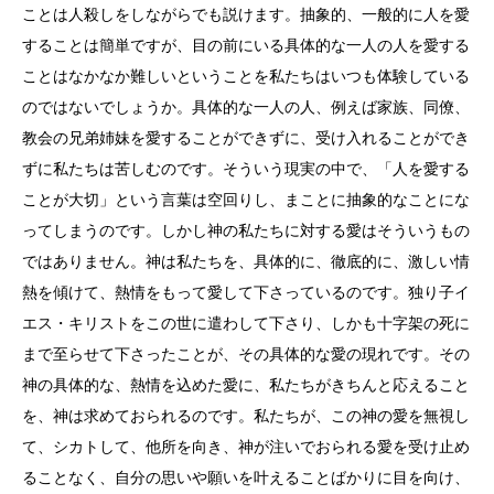
ことは人殺しをしながらでも説けます。抽象的、一般的に人を愛
することは簡単ですが、目の前にいる具体的な一人の人を愛する
ことはなかなか難しいということを私たちはいつも体験している
のではないでしょうか。具体的な一人の人、例えば家族、同僚、
教会の兄弟姉妹を愛することができずに、受け入れることができ
ずに私たちは苦しむのです。そういう現実の中で、「人を愛する
ことが大切」という言葉は空回りし、まことに抽象的なことにな
ってしまうのです。しかし神の私たちに対する愛はそういうもの
ではありません。神は私たちを、具体的に、徹底的に、激しい情
熱を傾けて、熱情をもって愛して下さっているのです。独り子イ
エス・キリストをこの世に遣わして下さり、しかも十字架の死に
まで至らせて下さったことが、その具体的な愛の現れです。その
神の具体的な、熱情を込めた愛に、私たちがきちんと応えること
を、神は求めておられるのです。私たちが、この神の愛を無視し
て、シカトして、他所を向き、神が注いでおられる愛を受け止め
ることなく、自分の思いや願いを叶えることばかりに目を向け、