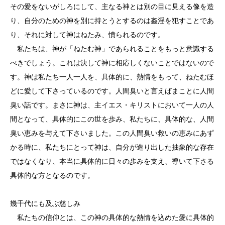
その愛をないがしろにして、主なる神とは別の目に見える像を造
り、自分のための神を別に持とうとするのは姦淫を犯すことであ
り、それに対して神はねたみ、憤られるのです。
私たちは、神が「ねたむ神」であられることをもっと意識する
べきでしょう。これは決して神に相応しくないことではないので
す。神は私たち一人一人を、具体的に、熱情をもって、ねたむほ
どに愛して下さっているのです。人間臭いと言えばまことに人間
臭い話です。まさに神は、主イエス・キリストにおいて一人の人
間となって、具体的にこの世を歩み、私たちに、具体的な、人間
臭い恵みを与えて下さいました。この人間臭い救いの恵みにあず
かる時に、私たちにとって神は、自分が造り出した抽象的な存在
ではなくなり、本当に具体的に日々の歩みを支え、導いて下さる
具体的な方となるのです。
幾千代にも及ぶ慈しみ
私たちの信仰とは、この神の具体的な熱情を込めた愛に具体的