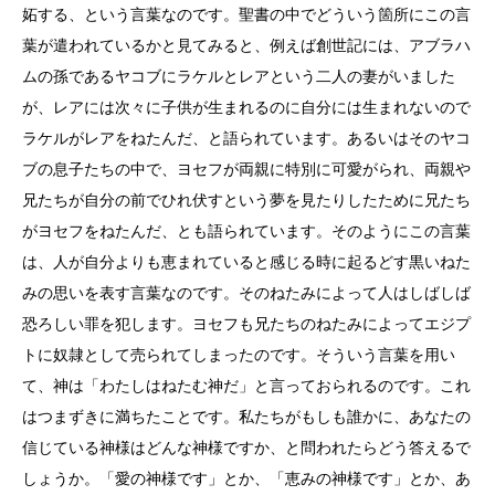
妬する、という言葉なのです。聖書の中でどういう箇所にこの言
葉が遣われているかと見てみると、例えば創世記には、アブラハ
ムの孫であるヤコブにラケルとレアという二人の妻がいました
が、レアには次々に子供が生まれるのに自分には生まれないので
ラケルがレアをねたんだ、と語られています。あるいはそのヤコ
ブの息子たちの中で、ヨセフが両親に特別に可愛がられ、両親や
兄たちが自分の前でひれ伏すという夢を見たりしたために兄たち
がヨセフをねたんだ、とも語られています。そのようにこの言葉
は、人が自分よりも恵まれていると感じる時に起るどす黒いねた
みの思いを表す言葉なのです。そのねたみによって人はしばしば
恐ろしい罪を犯します。ヨセフも兄たちのねたみによってエジプ
トに奴隷として売られてしまったのです。そういう言葉を用い
て、神は「わたしはねたむ神だ」と言っておられるのです。これ
はつまずきに満ちたことです。私たちがもしも誰かに、あなたの
信じている神様はどんな神様ですか、と問われたらどう答えるで
しょうか。「愛の神様です」とか、「恵みの神様です」とか、あ