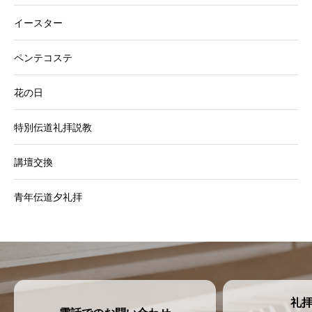
イースター
ペンテコステ
花の日
特別伝道礼拝説教
講壇交換
青年伝道夕礼拝
礼