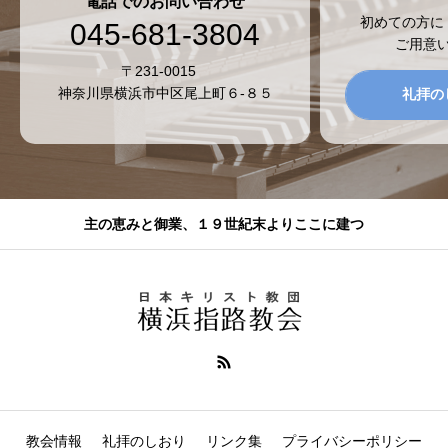
電話でのお問い合わせ
初めての方に
045-681-3804
ご用意
〒231-0015
神奈川県横浜市中区尾上町６-８５
礼拝の
主の恵みと御業、１９世紀末よりここに建つ
教会情報
礼拝のしおり
リンク集
プライバシーポリシー