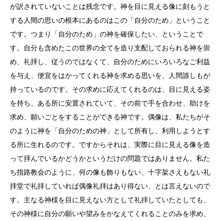
が訳されていないことは残念です。神を目に見える像に刻もうと
する人間の思いの根本にあるのはこの「自分のため」ということ
です。つまり「自分のため」の神を確保したい、ということで
す。自分も含めたこの世界の全てを造り支配しておられる神を崇
め、礼拝し、従うのではなくて、自分のためにいろいろなご利益
を与え、便宜をはかってくれる神を求める思いを、人間誰しもが
持っているのです。その求めに応えてくれるのは、目に見える姿
を持ち、ある所に安置されていて、その前で手を合わせ、助けを
求め、願いごとをすることができる神です。偶像は、私たちがそ
のように神を「自分のための神」として所有し、利用しようとす
る所に生れるのです。ですからそれは、実際に目に見える像を造
って拝んでいるかどうかというだけの問題ではありません。私た
ち指路教会のように、何の像も飾りもない、十字架さえもない礼
拝堂で礼拝していれば偶像礼拝はあり得ない、とは言えないので
す。主なる神様を目に見えない方として礼拝していたとしても、
その神様に自分の願いや望みをかなえてくれることのみを求め、