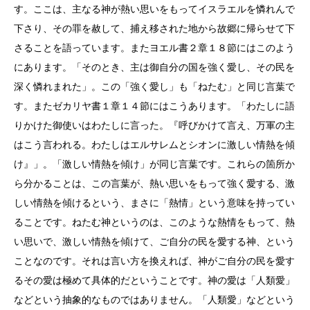
す。ここは、主なる神が熱い思いをもってイスラエルを憐れんで
下さり、その罪を赦して、捕え移された地から故郷に帰らせて下
さることを語っています。またヨエル書２章１８節にはこのよう
にあります。「そのとき、主は御自分の国を強く愛し、その民を
深く憐れまれた」。この「強く愛し」も「ねたむ」と同じ言葉で
す。またゼカリヤ書１章１４節にはこうあります。「わたしに語
りかけた御使いはわたしに言った。『呼びかけて言え、万軍の主
はこう言われる。わたしはエルサレムとシオンに激しい情熱を傾
け』」。「激しい情熱を傾け」が同じ言葉です。これらの箇所か
ら分かることは、この言葉が、熱い思いをもって強く愛する、激
しい情熱を傾けるという、まさに「熱情」という意味を持ってい
ることです。ねたむ神というのは、このような熱情をもって、熱
い思いで、激しい情熱を傾けて、ご自分の民を愛する神、という
ことなのです。それは言い方を換えれば、神がご自分の民を愛す
るその愛は極めて具体的だということです。神の愛は「人類愛」
などという抽象的なものではありません。「人類愛」などという