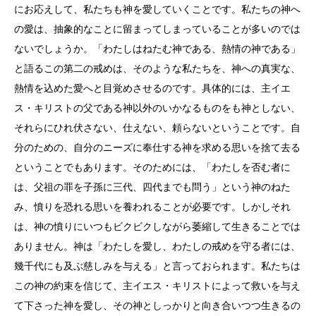
にお応えして、私たちも神を愛していくことです。私たちの神へ
の愛は、抽象的なことに留まってしまっていることが多いのでは
ないでしょうか。「わたしはねたむ神である、熱情の神である」
と語るこの第二の戒めは、そのような私たちを、神への真実な、
熱情を込めた愛へと目覚めさせるのです。具体的には、主イエ
ス・キリストの父である神以外のいかなるものをも神としない、
それらにひれ伏さない、仕えない、頼らないということです。自
分のための、自分のニーズに奉仕する神を求める思いを捨て去る
ということでもあります。そのためには、「わたしを否む者に
は、父祖の罪を子孫に三代、四代までも問う」という神のねた
み、憤りを恐れる思いを養われることが必要です。しかしそれ
は、神の憤りにいつもビクビクしながら萎縮して生きることでは
ありません。神は「わたしを愛し、わたしの戒めを守る者には、
幾千代にも及ぶ慈しみを与える」と言っておられます。私たちは
この神の約束を信じて、主イエス・キリストによって救いを与え
て下さった神を愛し、その神としっかりと向き合いつつ生きるの