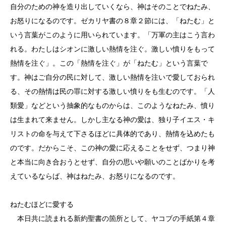
自分のための神を造り出していくなら、神はそのことでねたみ、
お怒りになるのです。ゼカリヤ書の８章２節には、「ねたむ」と
いう言葉がこのように用いられています。「万軍の主はこう言わ
れる。わたしはシオンに激しい熱情を注ぐ。激しい憤りをもって
熱情を注ぐ」。この「熱情を注ぐ」が「ねたむ」という言葉で
す。神はご自分の民に対して、激しい熱情を注いで愛しておられ
る、その熱情は民の罪に対する激しい憤りをも生むのです。「人
類愛」などという抽象的なものからは、このようなねたみ、憤り
は生まれて来ません。しかし主なる神の愛は、独り子イエス・キ
リストの命を与えて下さるほどに具体的であり、熱情を込めたも
のです。だからこそ、この神の愛に応えることをせず、つまり神
と本当に向き合おうとせず、自分の思いや願いのことばかりを考
えているならば、神はねたみ、お怒りになるのです。
ねたむほどに愛する
本日共に読まれる新約聖書の箇所として、ヤコブの手紙第４章