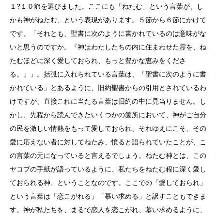
１?１０節を選びました。ここにも「ねたむ」という言葉が、し
かも神がねたむ、という表現があります。５節から６節にかけて
です。「それとも、聖書に次のように書かれているのは意味がな
いと思うのですか。『神はわたしたちの内に住まわせた霊を、ね
たむほどに深く愛しておられ、もっと豊かな恵みをくださ
る。』」。括弧に入れられている言葉は、「聖書に次のように書
かれている」とあるように、旧約聖書からの引用とされているわ
けですが、直接これに当たる言葉は旧約の中に見当りません。し
かし、先程から読んできたいくつかの箇所において、神がご自分
の民を激しい情熱をもって愛しておられ、それゆえにこそ、その
愛に応えない者に対してねたみ、憤ると語られていたことが、こ
の言葉の元になっていると言えるでしょう。ねたむ神とは、この
ヤコブの手紙が語っているように、私たちをねたむ程に深く愛し
ておられる神、ということなのです。ここでの「愛しておられ」
という言葉は「恋こがれる」「慕い求める」と訳すこともできま
す。神が私たちを、まるで恋人を恋こがれ、慕い求めるように、