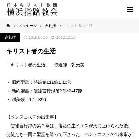
メッセージ
夕礼拝
キリスト者の生活
夕礼拝
2016.05.29
2022.12.15
キリスト者の生活
「キリスト者の生活」 伝道師 乾元美
・ 旧約聖書：詩編第111編1-10節
・ 新約聖書：使徒言行録第2章42-47節
・ 讃美歌：17、390
【ペンテコステの出来事】
使徒言行録の第２章は、復活の主イエスが天に上げられた後、
使徒たち一同に聖霊を送って下さった、ペンテコステの出来事が