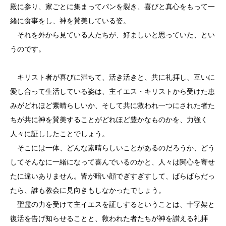
殿に参り、家ごとに集まってパンを裂き、喜びと真心をもって一
緒に食事をし、神を賛美している姿。
それを外から見ている人たちが、好ましいと思っていた、とい
うのです。
キリスト者が喜びに満ちて、活き活きと、共に礼拝し、互いに
愛し合って生活している姿は、主イエス・キリストから受けた恵
みがどれほど素晴らしいか、そして共に救われ一つにされた者た
ちが共に神を賛美することがどれほど豊かなものかを、力強く
人々に証ししたことでしょう。
そこには一体、どんな素晴らしいことがあるのだろうか、どう
してそんなに一緒になって喜んでいるのかと、人々は関心を寄せ
たに違いありません。皆が暗い顔でぎすぎすして、ばらばらだっ
たら、誰も教会に見向きもしなかったでしょう。
聖霊の力を受けて主イエスを証しするということは、十字架と
復活を告げ知らせることと、救われた者たちが神を讃える礼拝