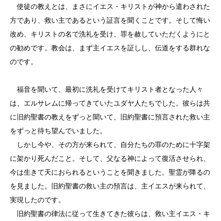
使徒の教えとは、まさにイエス・キリストが神から遣わされた
方であり、救い主であるという証言を聞くことです。そして悔い
改め、キリストの名で洗礼を受け、罪を赦していただくようにと
の勧めです。教会は、まず主イエスを証しし、伝道をする群れな
のです。
福音を聞いて、最初に洗礼を受けてキリスト者となった人々
は、エルサレムに帰ってきていたユダヤ人たちでした。彼らは共
に旧約聖書の教えをずっと聞いて、旧約聖書に預言された救い主
をずっと待ち望んでいました。
しかし今や、その方が来られて、自分たちの罪のために十字架
に架かり死んだこと。そして、父なる神によって復活させられ、
今は生きて天におられるということを聞きました。聖霊が降るの
を見ました。旧約聖書の救い主の預言は、主イエスが来られて、
実現したのです。
旧約聖書の律法に従って生きてきた彼らは、救い主イエス・キ