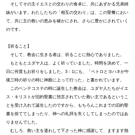
そしてその主イエスとの交わりの食卓に、共にあずかる兄弟姉
妹がいます。わたしたちの「相互の交わり」は、この聖餐におい
て、共に主の救いの恵みを確かにされ、さらに豊かにされていく
のです。
【祈ること】
そして、教会に生きる者は、祈ることに熱心でありました。
もともとユダヤ人は、よく祈っていました。時間を決めて、一
日に何度もお祈りをしました。3：1にも、「ペトロとヨハネが午
後三時の祈りの時に神殿に上って行った」と書かれています。
このペンテコステの時に誕生した教会は、ユダヤ人たちがイエ
ス・キリストが旧約聖書に預言されていた救い主であるというこ
とを受け入れて誕生したのですから、もちろんこれまでの旧約聖
書を捨ててしまったり、神への礼拝を失くしてしまったのではあ
りませんでした。
むしろ、救い主を遣わして下さった神に感謝して、ますます熱