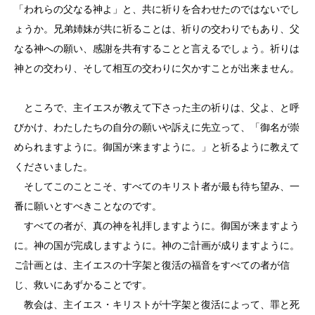
「われらの父なる神よ」と、共に祈りを合わせたのではないでし
ょうか。兄弟姉妹が共に祈ることは、祈りの交わりでもあり、父
なる神への願い、感謝を共有することと言えるでしょう。祈りは
神との交わり、そして相互の交わりに欠かすことが出来ません。
ところで、主イエスが教えて下さった主の祈りは、父よ、と呼
びかけ、わたしたちの自分の願いや訴えに先立って、「御名が崇
められますように。御国が来ますように。」と祈るように教えて
くださいました。
そしてこのことこそ、すべてのキリスト者が最も待ち望み、一
番に願いとすべきことなのです。
すべての者が、真の神を礼拝しますように。御国が来ますよう
に。神の国が完成しますように。神のご計画が成りますように。
ご計画とは、主イエスの十字架と復活の福音をすべての者が信
じ、救いにあずかることです。
教会は、主イエス・キリストが十字架と復活によって、罪と死