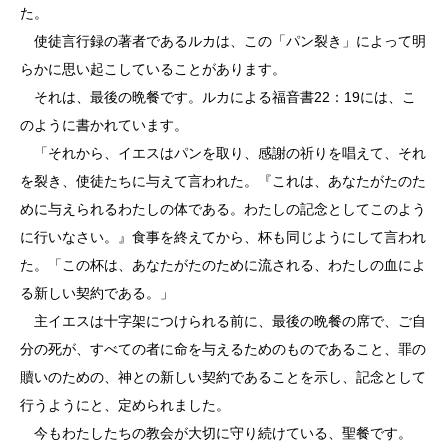
た。
使徒言行録の著者であるルカは、この「パン裂き」によって明
らかに思い起こしていることがあります。
それは、最後の晩餐です。ルカによる福音書22：19には、こ
のように書かれています。
「それから、イエスはパンを取り、感謝の祈りを唱えて、それ
を裂き、使徒たちに与えて言われた。『これは、あなたがたのた
めに与えられるわたしの体である。わたしの記念としてこのよう
に行いなさい。』食事を終えてから、杯も同じようにして言われ
た。「この杯は、あなたがたのために流される、わたしの血によ
る新しい契約である。」
主イエスは十字架につけられる前に、最後の晩餐の席で、ご自
分の死が、すべての者に命を与えるためのものであること、罪の
贖いのための、神との新しい契約であることを示し、記念として
行うようにと、定められました。
今もわたしたちの教会が大切に守り続けている、聖餐です。