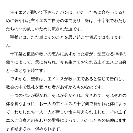
主イエスが裂いて下さったパンは、わたしたちに命を与えるた
めに裂かれた主イエスご自身の体であり、杯は、十字架でわたし
たちの罪の赦しのために流された血です。
聖餐とは、ただ単にそのことを思い起こす儀式ではありませ
ん。
十字架と復活の救いの恵みにあずかった者が、聖霊なる神様の
働きによって、天におられ、今も生きておられる主イエスご自身
と一体となる時です。
ですから、聖餐は、主イエスが救い主であると信じて告白し、
教会の中で洗礼を受けた者があずかるものなのです。
一つのパンが裂かれ、それが分かたれ、食されて、それぞれの
体を養うように、お一人の主イエスの十字架で裂かれた体によっ
て、わたしたち一人一人が新しい命を与えられました。その主イ
エスご自身との交わりの聖餐によって、わたしたちの信仰はます
ます励まされ、強められます。