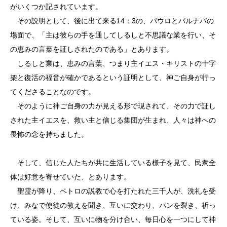
がいくつか記されています。
その説明として、後に出て来る14：3の、パウロとバルナバの
場面で、「主は彼らの手を通してしるしと不思議な業を行い、そ
の恵みの言葉を証しされたのである」とあります。
しるしと業は、恵みの言葉、つまり主イエス・キリストの十字
架と復活の福音が確かであるという証明として、神ご自身が行っ
てくださることなのです。
そのように神ご自身の力が見える形で現されて、その力で証し
された主イエスを、救い主と信じる集団が生まれ、人々は神への
畏怖の念を持ちました。
そして、信じた人たちが共に生活している様子を見て、民衆全
体は好意を寄せていた、とあります。
聖霊が降り、ペトロの説教で心を打たれた三千人が、洗礼を受
け、みなで使徒の教えを聞き、互いに交わり、パンを裂き、祈っ
ている姿。そして、互いに物を分け合い、毎日心を一つにして神