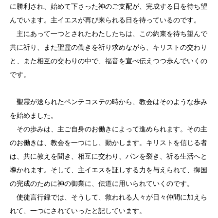
に勝利され、始めて下さった神のご支配が、完成する日を待ち望
んでいます。主イエスが再び来られる日を待っているのです。
主にあって一つとされたわたしたちは、この約束を待ち望んで
共に祈り、また聖霊の働きを祈り求めながら、キリストの交わり
と、また相互の交わりの中で、福音を宣べ伝えつつ歩んでいくの
です。
聖霊が送られたペンテコステの時から、教会はそのような歩み
を始めました。
その歩みは、主ご自身のお働きによって進められます。その主
のお働きは、教会を一つにし、動かします。キリストを信じる者
は、共に教えを聞き、相互に交わり、パンを裂き、祈る生活へと
導かれます。そして、主イエスを証しする力を与えられて、御国
の完成のために神の御業に、伝道に用いられていくのです。
使徒言行録では、そうして、救われる人々が日々仲間に加えら
れて、一つにされていったと記しています。