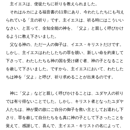
主イエスは、使徒たちに祈りを教えられました。
それはルカによる福音書の11章にあり、今わたしたちにも与え
られている「主の祈り」です。主イエスは、祈る時にはこういい
なさい、と言って、全知全能の神を、「父よ」と親しく呼びかけ
るように教え下さいました。
父なる神の、ただ一人の御子は、イエス・キリストだけです。
しかし、主イエスはわたしたちの罪を贖い、新しい命を約束して
下さって、わたしたちも神の国を受け継ぐ者、神の子となること
を赦して下さいました。ですから、主イエスにおいて、わたした
ちは神を「父よ」と呼び、祈り求めることが出来るのです。
神に「父よ」などと親しく呼びかけることは、ユダヤ人の祈り
では有り得ないことでした。しかし、キリスト者となったユダヤ
人たちは、神が愛の故にご自分の御子を救い主としてお遣わし下
さり、罪を赦して自分たちをも真に神の子として下さったことを
覚えて、感謝して、喜んで、主イエス・キリストの名によって、