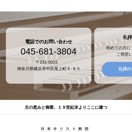
礼
電話でのお問い合わせ
初めての方に
045-681-3804
ご用意
〒231-0015
神奈川県横浜市中区尾上町６-８５
礼拝の
主の恵みと御業、１９世紀末よりここに建つ