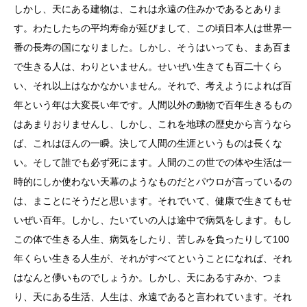
しかし、天にある建物は、これは永遠の住みかであるとありま
す。わたしたちの平均寿命が延びまして、この頃日本人は世界一
番の長寿の国になりました。しかし、そうはいっても、まあ百ま
で生きる人は、わりといません。せいぜい生きても百二十くら
い、それ以上はなかなかいません。それで、考えようによれば百
年という年は大変長い年です。人間以外の動物で百年生きるもの
はあまりおりませんし、しかし、これを地球の歴史から言うなら
ば、これはほんの一瞬。決して人間の生涯というものは長くな
い。そして誰でも必ず死にます。人間のこの世での体や生活は一
時的にしか使わない天幕のようなものだとパウロが言っているの
は、まことにそうだと思います。それでいて、健康で生きてもせ
いぜい百年。しかし、たいていの人は途中で病気をします。もし
この体で生きる人生、病気をしたり、苦しみを負ったりして100
年くらい生きる人生が、それがすべてということになれば、それ
はなんと儚いものでしょうか。しかし、天にあるすみか、つま
り、天にある生活、人生は、永遠であると言われています。それ