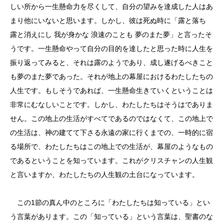
しい所から一生懸命力を尽くして、自分の望みを達成した人はあ
まり他にいないと思います。しかし、彼は死ぬ時に「露と落ち
露と消えにし 我が身かな 浪速のことも 夢のまた夢」と言ったそ
うです。一生懸命やって自分の目的を達したと思った時に人生を
振り返ってみると、それは露のようであり、成し遂げるべきこと
も夢のまた夢であった。それが地上の幕屋におけるわたしたちの
人生です。もしそうであれば、一生懸命生きていくということは
非常にむなしいことです。しかし、わたしたちはそうはでありま
せん。この地上の生活がすべてであるのではなくて、この地上で
の生活は、神の建てて下さる永遠の家に行くまでの、一時的に宿
る場所で、わたしたちはこの地上での生活が、幕屋のようなもの
であるということを知っています。これがクリスチャンの人生観
と言いますか、わたしたちの人生観の土台になっています。
この1節の真ん中のところに「わたしたちは知っている」とい
う言葉があります。この「知っている」という言葉は、聖書のな