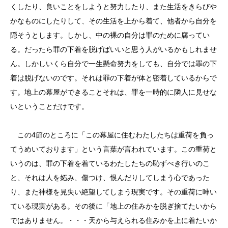
くしたり、良いことをしようと努力したり、また生活をきらびや
かなものにしたりして、その生活を上から着て、他者から自分を
隠そうとします。しかし、中の裸の自分は罪のために腐ってい
る。だったら罪の下着を脱げばいいと思う人がいるかもしれませ
ん。しかしいくら自分で一生懸命努力をしても、自分では罪の下
着は脱げないのです。それは罪の下着が体と密着しているからで
す。地上の幕屋ができることそれは、罪を一時的に隣人に見せな
いということだけです。
この4節のところに「この幕屋に住むわたしたちは重荷を負っ
てうめいております」という言葉が言われています。この重荷と
いうのは、罪の下着を着ているわたしたちの恥ずべき行いのこ
と、それは人を妬み、傷つけ、恨んだりしてしまう心であった
り、また神様を見失い絶望してしまう現実です。その重荷に呻い
ている現実がある。その後に「地上の住みかを脱ぎ捨てたいから
ではありません。・・・天から与えられる住みかを上に着たいか