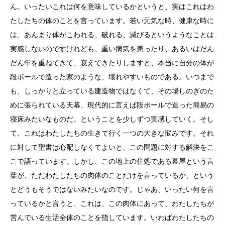
ん。いったいこれは何を意味しているかというと、実はこれはわ
たしたちの体のことを言っています。若い元気な時、健康な時に
は、あんまり体がこわれる、破れる、滅びるというようなことは
実感しないのですけれども、重い病気を患ったり、あるいはだん
だん年を重ねてきて、衰えてきたりしますと、本当に自分の体が
段ボールで造った家のような、壊れやすいものである。いつまで
も、しっかりと立っている建造物ではなくて、その場しのぎのた
めに張られている天幕、現代的に言えば段ボールで造った簡易の
寝床みたいなものだ。ということを少しずつ実感していく。そし
て、これはわたしたちの生きて行く一つの大きな悩みです。それ
に対して聖書は心配しなくてよいと、この問題に対する解決をこ
こで語っています。しかし、この地上の住処である幕屋という言
葉が、ただわたしたちの肉体のことだけを言っているか、という
とどうもそうではないみたいなのです。じゃあ、いったい何を言
っているかと言うと、これは、この肉体にあって、わたしたちが
営んでいる生活全体のことを指しています。いわばわたしたちの