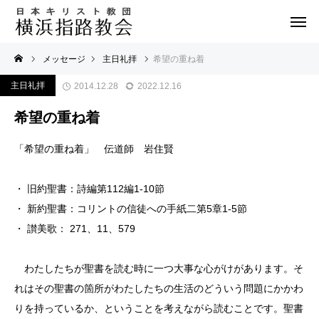
メッセージ
主日礼拝
希望の重ね着
主日礼拝
2014.12.28
2022.12.16
希望の重ね着
「希望の重ね着」 伝道師 岩住賢
・ 旧約聖書：詩編第112編1-10節
・ 新約聖書：コリントの信徒への手紙二第5章1-5節
・ 讃美歌： 271、11、579
わたしたちが聖書を読む時に一つ大事な心がけがあります。そ
れはその聖書の箇所がわたしたちの生活のどういう問題にかかわ
りを持っているか、ということを考えながら読むことです。聖書