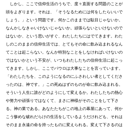
しかし、ここで信仰生活のうちで、度々直面する問題のことが
頭をよぎります。それは、「そうなるためには何をしたらいいで
しょう。」という問題です。何かこのままでは駄目じゃないか。
なんかしなきゃいけないじゃないか。頑張らないといけないので
はないか、という思いがすぐ、わたしたちにはでてきます。わた
しのこのままの信仰生活では、とてもその命に飲み込まれるなん
てことは起こらない。なんか特別なことをしなければいけないの
ではないかという不安が、いつもわたしたちの信仰生活に起こっ
てきます。しかし、ここでパウロは大事なことを言っています。
「わたしたちを、このようになるのにふさわしい者としてくださ
ったのは、神です。」この死ぬはずのものが命に飲み込まれる。
そういう人生に誰がどのようにして変えるか。わたしたちの熱心
や努力や頑張りではなくて、まさに神様がそのことをして下さ
る。神の業である。あなたたちがこの地上の幕屋にあって、何か
こう惨めな破れだらけの生活をしているようだけれども、それは
そのまま永遠の命を持ったものに変えられる。変えて下さるのは