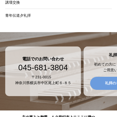
講壇交換
青年伝道夕礼拝
礼
電話でのお問い合わせ
初めての方に
045-681-3804
ご用意
〒231-0015
神奈川県横浜市中区尾上町６-８５
礼拝の