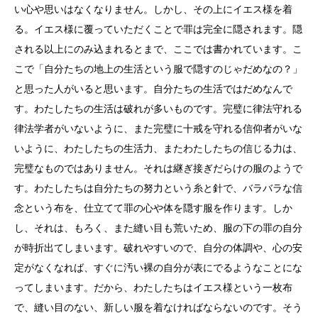
い心や思いはなくなりません。しかし、その上にイエス様を着
る。イエス様に覆っていただくことで罪は完全に隠されます。隠
される以上にのみ込まれるとまで、ここでは書かれています。こ
こで「自分たちの地上の生活という服で隠すのじゃだめなの？」
と思った人がいると思います。自分たちの生活ではだめなんで
す。わたしたちの生活は破れが多いものです。完璧に律法守れる
律法学者がいないように、また完璧に十戒を守れる信仰者がいな
いように、わたしたちの生活力、またわたしたちの信じる力は、
完璧なものではありません。それは継ぎ接ぎだらけの服のようで
す。わたしたちは自分たちの努力という糸と針で、バラバラな信
念という布を、仕立てて罪の心や体を隠す服を作ります。しか
し、それは、もろく、また縫い目も荒いため、服の下の罪の自分
が時折出てしまいます。破れやすいので、自分の体調や、心の安
定がなくなれば、すぐに汚い裸の自分が表にでるようなことにな
ってしまいます。だから、わたしたちはイエス様という一枚布
で、縫い目のない、新しい服を着なければならないのです。そう