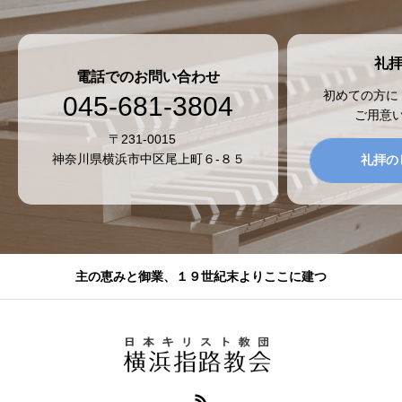
礼
電話でのお問い合わせ
初めての方に
045-681-3804
ご用意
〒231-0015
神奈川県横浜市中区尾上町６-８５
礼拝の
主の恵みと御業、１９世紀末よりここに建つ