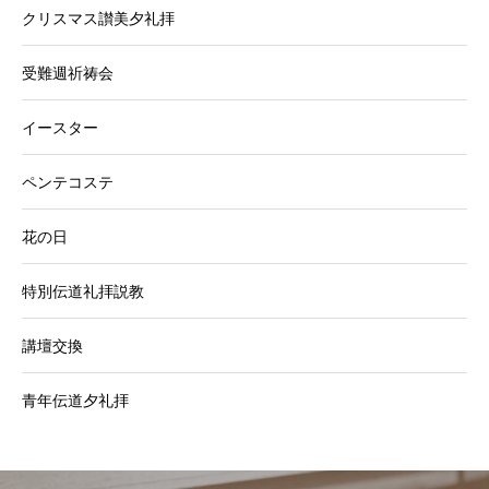
クリスマス讃美夕礼拝
受難週祈祷会
イースター
ペンテコステ
花の日
特別伝道礼拝説教
講壇交換
青年伝道夕礼拝