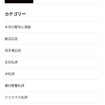
カテゴリー
今月の聖句と奨励
創立記念
召天者記念
主日礼拝
夕礼拝
週日聖餐礼拝
クリスマス礼拝