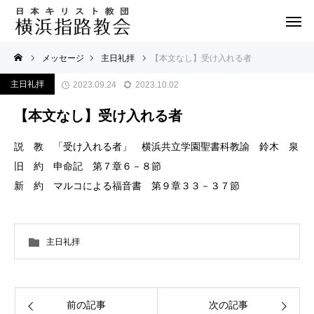
メッセージ
主日礼拝
【本文なし】受け入れる者
主日礼拝
2023.09.24
2023.10.02
【本文なし】受け入れる者
説 教 「受け入れる者」 横浜共立学園聖書科教諭 鈴木 泉
旧 約 申命記 第７章６－８節
新 約 マルコによる福音書 第９章３３－３７節
主日礼拝
前の記事
次の記事