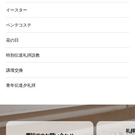
イースター
ペンテコステ
花の日
特別伝道礼拝説教
講壇交換
青年伝道夕礼拝
礼