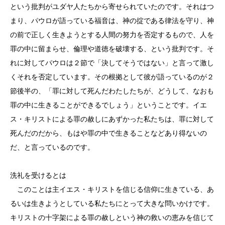
という批判がユダヤ人たちから寄せられていたのです。それはつ
まり、パウロが語っている福音は、神の掟である律法を守り、神
の前で正しく生きようとする人間の努力を否定するもので、人を
罪の中に留まらせ、倫理や道徳を破壊する、という批判です。そ
れに対してパウロは２節で「決してそうではない」と言って激し
くそれを否定しています。その根拠として彼が語っているのが２
節後半の、「罪に対して死んだわたしたちが、どうして、なおも
罪の中に生きることができるでしょう」ということです。イエ
ス・キリストによる罪の赦しにあずかった私たちは、罪に対して
死んだのだから、もはや罪の中で生きることなどあり得ないの
だ、と言っているのです。
洗礼を受けるとは
このことは主イエス・キリストを信じる信仰に生きている、あ
るいは生きようとしている私たちにとって大きな問いかけです。
キリストの十字架による罪の赦しという神の救いの恵みを信じて