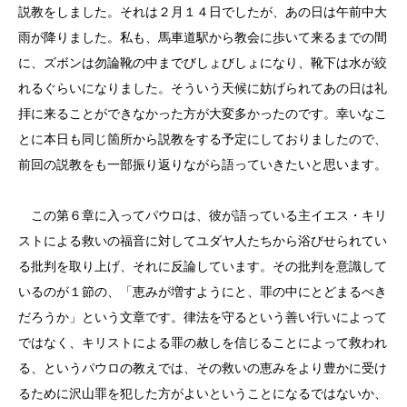
説教をしました。それは２月１４日でしたが、あの日は午前中大
雨が降りました。私も、馬車道駅から教会に歩いて来るまでの間
に、ズボンは勿論靴の中までびしょびしょになり、靴下は水が絞
れるぐらいになりました。そういう天候に妨げられてあの日は礼
拝に来ることができなかった方が大変多かったのです。幸いなこ
とに本日も同じ箇所から説教をする予定にしておりましたので、
前回の説教をも一部振り返りながら語っていきたいと思います。
この第６章に入ってパウロは、彼が語っている主イエス・キリ
ストによる救いの福音に対してユダヤ人たちから浴びせられてい
る批判を取り上げ、それに反論しています。その批判を意識して
いるのが１節の、「恵みが増すようにと、罪の中にとどまるべき
だろうか」という文章です。律法を守るという善い行いによって
ではなく、キリストによる罪の赦しを信じることによって救われ
る、というパウロの教えでは、その救いの恵みをより豊かに受け
るために沢山罪を犯した方がよいということになるではないか、