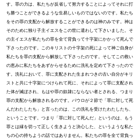
す。罪の力は、私たちが反省して努力することによってそれに打
ち勝つことができるような生易しいものではないのです。私たち
をその罪の支配から解放することができるのは神のみです。神は
そのために独り子主イエスをこの世に遣わして下さいました。そ
の主イエスが私たちの罪を全て背負って十字架にかかって死んで
下さったのです。このキリストの十字架の死によって神ご自身が
私たちを罪の支配から解放して下さったのです。そしてこの救い
の恵みに私たちをあずからせるために洗礼を定めて下さったので
す。洗礼において、罪に支配された生まれつきの古い自分がキリ
ストと共に十字架につけられて死に、それによって罪に支配され
た体が滅ぼされ、もはや罪の奴隷にならない者とされる、つまり
罪の支配から解放されるのです。パウロが２節で「罪に対して死
んだわたしたち」と言ったのは、この洗礼を受けたわたしたち、
ということです。つまり「罪に対して死んだ」というのは、もう
罪とは縁を切って正しく生きようと決心した、というような私た
ちの心の持ちようの話ではありません。私たちの罪を全て背負っ