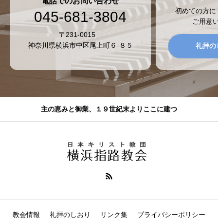
電話でのお問い合わせ
初めての方に
045-681-3804
ご用意
〒231-0015
神奈川県横浜市中区尾上町６-８５
礼拝の
主の恵みと御業、１９世紀末よりここに建つ
教会情報
礼拝のしおり
リンク集
プライバシーポリシー