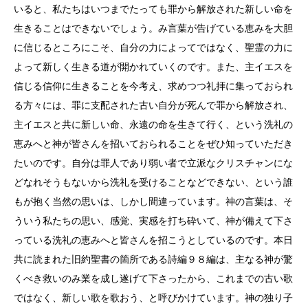
いると、私たちはいつまでたっても罪から解放された新しい命を
生きることはできないでしょう。み言葉が告げている恵みを大胆
に信じるところにこそ、自分の力によってではなく、聖霊の力に
よって新しく生きる道が開かれていくのです。また、主イエスを
信じる信仰に生きることを今考え、求めつつ礼拝に集っておられ
る方々には、罪に支配された古い自分が死んで罪から解放され、
主イエスと共に新しい命、永遠の命を生きて行く、という洗礼の
恵みへと神が皆さんを招いておられることをぜひ知っていただき
たいのです。自分は罪人であり弱い者で立派なクリスチャンにな
どなれそうもないから洗礼を受けることなどできない、という誰
もが抱く当然の思いは、しかし間違っています。神の言葉は、そ
ういう私たちの思い、感覚、実感を打ち砕いて、神が備えて下さ
っている洗礼の恵みへと皆さんを招こうとしているのです。本日
共に読まれた旧約聖書の箇所である詩編９８編は、主なる神が驚
くべき救いのみ業を成し遂げて下さったから、これまでの古い歌
ではなく、新しい歌を歌おう、と呼びかけています。神の独り子