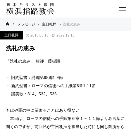
メッセージ
主日礼拝
洗礼の恵み
主日礼拝
2016.03.13
2022.12.16
洗礼の恵み
「洗礼の恵み」 牧師 藤掛順一
・ 旧約聖書：詩編第98編1-9節
・ 新約聖書：ローマの信徒への手紙第6章1-11節
・ 讃美歌：314、532、536
もはや罪の中に留まることはあり得ない
本日は、ローマの信徒への手紙第６章１～１１節よりみ言葉に
聞くのですが、前回私が主日礼拝を担当した時にも同じ箇所から