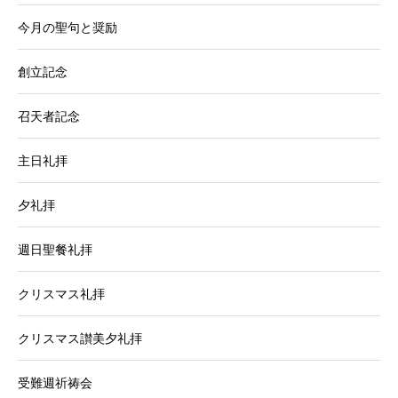
今月の聖句と奨励
創立記念
召天者記念
主日礼拝
夕礼拝
週日聖餐礼拝
クリスマス礼拝
クリスマス讃美夕礼拝
受難週祈祷会