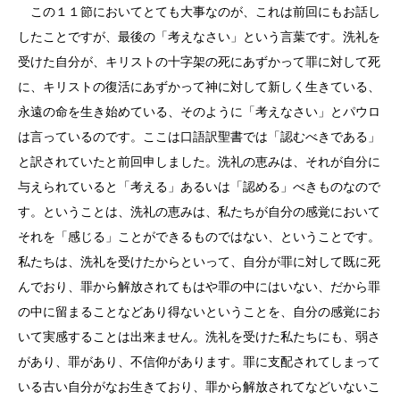
この１１節においてとても大事なのが、これは前回にもお話し
したことですが、最後の「考えなさい」という言葉です。洗礼を
受けた自分が、キリストの十字架の死にあずかって罪に対して死
に、キリストの復活にあずかって神に対して新しく生きている、
永遠の命を生き始めている、そのように「考えなさい」とパウロ
は言っているのです。ここは口語訳聖書では「認むべきである」
と訳されていたと前回申しました。洗礼の恵みは、それが自分に
与えられていると「考える」あるいは「認める」べきものなので
す。ということは、洗礼の恵みは、私たちが自分の感覚において
それを「感じる」ことができるものではない、ということです。
私たちは、洗礼を受けたからといって、自分が罪に対して既に死
んでおり、罪から解放されてもはや罪の中にはいない、だから罪
の中に留まることなどあり得ないということを、自分の感覚にお
いて実感することは出来ません。洗礼を受けた私たちにも、弱さ
があり、罪があり、不信仰があります。罪に支配されてしまって
いる古い自分がなお生きており、罪から解放されてなどいないこ