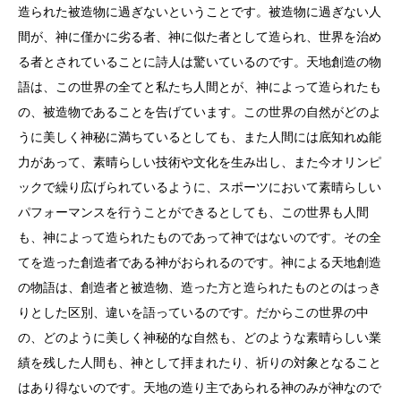
造られた被造物に過ぎないということです。被造物に過ぎない人
間が、神に僅かに劣る者、神に似た者として造られ、世界を治め
る者とされていることに詩人は驚いているのです。天地創造の物
語は、この世界の全てと私たち人間とが、神によって造られたも
の、被造物であることを告げています。この世界の自然がどのよ
うに美しく神秘に満ちているとしても、また人間には底知れぬ能
力があって、素晴らしい技術や文化を生み出し、また今オリンピ
ックで繰り広げられているように、スポーツにおいて素晴らしい
パフォーマンスを行うことができるとしても、この世界も人間
も、神によって造られたものであって神ではないのです。その全
てを造った創造者である神がおられるのです。神による天地創造
の物語は、創造者と被造物、造った方と造られたものとのはっき
りとした区別、違いを語っているのです。だからこの世界の中
の、どのように美しく神秘的な自然も、どのような素晴らしい業
績を残した人間も、神として拝まれたり、祈りの対象となること
はあり得ないのです。天地の造り主であられる神のみが神なので