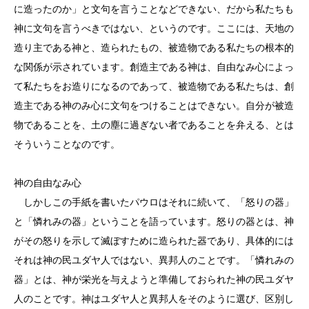
に造ったのか」と文句を言うことなどできない、だから私たちも
神に文句を言うべきではない、というのです。ここには、天地の
造り主である神と、造られたもの、被造物である私たちの根本的
な関係が示されています。創造主である神は、自由なみ心によっ
て私たちをお造りになるのであって、被造物である私たちは、創
造主である神のみ心に文句をつけることはできない。自分が被造
物であることを、土の塵に過ぎない者であることを弁える、とは
そういうことなのです。
神の自由なみ心
しかしこの手紙を書いたパウロはそれに続いて、「怒りの器」
と「憐れみの器」ということを語っています。怒りの器とは、神
がその怒りを示して滅ぼすために造られた器であり、具体的には
それは神の民ユダヤ人ではない、異邦人のことです。「憐れみの
器」とは、神が栄光を与えようと準備しておられた神の民ユダヤ
人のことです。神はユダヤ人と異邦人をそのように選び、区別し