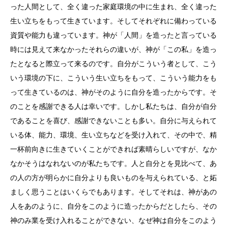
った人間として、全く違った家庭環境の中に生まれ、全く違った
生い立ちをもって生きています。そしてそれぞれに備わっている
資質や能力も違っています。神が「人間」を造ったと言っている
時には見えて来なかったそれらの違いが、神が「この私」を造っ
たとなると際立って来るのです。自分がこういう者として、こう
いう環境の下に、こういう生い立ちをもって、こういう能力をも
って生きているのは、神がそのように自分を造ったからです。そ
のことを感謝できる人は幸いです。しかし私たちは、自分が自分
であることを喜び、感謝できないことも多い。自分に与えられて
いる体、能力、環境、生い立ちなどを受け入れて、その中で、精
一杯前向きに生きていくことができれば素晴らしいですが、なか
なかそうはなれないのが私たちです。人と自分とを見比べて、あ
の人の方が明らかに自分よりも良いものを与えられている、と妬
ましく思うことはいくらでもあります。そしてそれは、神があの
人をあのように、自分をこのように造ったからだとしたら、その
神のみ業を受け入れることができない、なぜ神は自分をこのよう