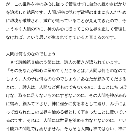
が、この世界を神のみ心に従って管理せずに自分の豊かさばかり
を追求した結果です。人間が神に従わず欲望のままに歩んだため
に環境が破壊され、滅亡が迫っていることが見えてきたので、今
ようやく人類の中に、神のみ心に従ってこの世界を正しく管理し
なければ、という思いが生まれてきていると言えるのです。
人間は何ものなのでしょう
さて詩編第８編の５節には、詩人の驚きが語られています。
「そのあなたが御心に留めてくださるとは／人間は何ものなので
しょう。人の子は何ものなのでしょう／あなたが顧みてくださる
とは」。詩人は、人間など何ものでもないのに、まことにちっぽ
けな、取るに足りないものにすぎないのに、その人間を神がみ心
に留め、顧みて下さり、神に僅かに劣る者として造り、み手によ
って造られたこの世界を治める者として下さったことに驚いてい
るのです。それは、人間には世界を治める力などないのに、とい
う能力の問題ではありません。そもそも人間は神ではない、神に