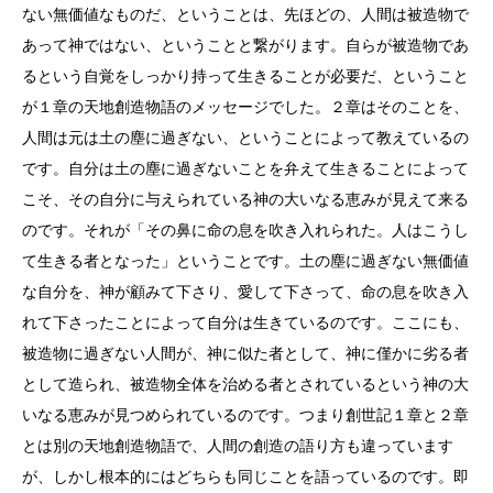
ない無価値なものだ、ということは、先ほどの、人間は被造物で
あって神ではない、ということと繋がります。自らが被造物であ
るという自覚をしっかり持って生きることが必要だ、ということ
が１章の天地創造物語のメッセージでした。２章はそのことを、
人間は元は土の塵に過ぎない、ということによって教えているの
です。自分は土の塵に過ぎないことを弁えて生きることによって
こそ、その自分に与えられている神の大いなる恵みが見えて来る
のです。それが「その鼻に命の息を吹き入れられた。人はこうし
て生きる者となった」ということです。土の塵に過ぎない無価値
な自分を、神が顧みて下さり、愛して下さって、命の息を吹き入
れて下さったことによって自分は生きているのです。ここにも、
被造物に過ぎない人間が、神に似た者として、神に僅かに劣る者
として造られ、被造物全体を治める者とされているという神の大
いなる恵みが見つめられているのです。つまり創世記１章と２章
とは別の天地創造物語で、人間の創造の語り方も違っています
が、しかし根本的にはどちらも同じことを語っているのです。即