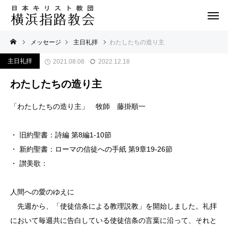
メッセージ
主日礼拝
わたしたちの造り主
主日礼拝
2021.08.08
2022.12.18
わたしたちの造り主
「わたしたちの造り主」 牧師 藤掛順一
・ 旧約聖書：詩編 第8編1-10節
・ 新約聖書：ローマの信徒への手紙 第9章19-26節
・ 讃美歌：
人間への愛のゆえに
先週から、「使徒信条による教理説教」を開始しました。礼拝
において毎週共に告白している使徒信条の言葉に沿って、それと