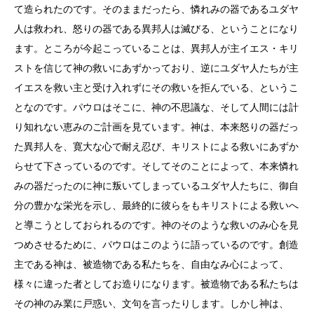
て造られたのです。そのままだったら、憐れみの器であるユダヤ
人は救われ、怒りの器である異邦人は滅びる、ということになり
ます。ところが今起こっていることは、異邦人が主イエス・キリ
ストを信じて神の救いにあずかっており、逆にユダヤ人たちが主
イエスを救い主と受け入れずにその救いを拒んでいる、というこ
となのです。パウロはそこに、神の不思議な、そして人間には計
り知れない恵みのご計画を見ています。神は、本来怒りの器だっ
た異邦人を、寛大な心で耐え忍び、キリストによる救いにあずか
らせて下さっているのです。そしてそのことによって、本来憐れ
みの器だったのに神に叛いてしまっているユダヤ人たちに、御自
分の豊かな栄光を示し、最終的に彼らをもキリストによる救いへ
と導こうとしておられるのです。神のそのような救いのみ心を見
つめさせるために、パウロはこのように語っているのです。創造
主である神は、被造物である私たちを、自由なみ心によって、
様々に違った者としてお造りになります。被造物である私たちは
その神のみ業に戸惑い、文句を言ったりします。しかし神は、