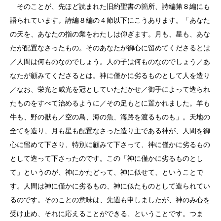
そのことが、先ほど読まれた旧約聖書の箇所、詩編第８編にも
語られています。詩編８編の４節以下にこうあります。「あなた
の天を、あなたの指の業をわたしは仰ぎます。月も、星も、あな
たが配置なさったもの。そのあなたが御心に留めてくださるとは
／人間は何ものなのでしょう。人の子は何ものなのでしょう／あ
なたが顧みてくださるとは。神に僅かに劣るものとして人を造り
／なお、栄光と威光を冠としていただかせ／御手によって造られ
たものをすべて治めるように／その足もとに置かれました。羊も
牛も、野の獣も／空の鳥、海の魚、海路を渡るものも」。天地の
全てを造り、月も星も配置なさった造り主である神が、人間を御
心に留めて下さり、特別に顧みて下さって、神に僅かに劣るもの
として造って下さったのです。この「神に僅かに劣るものとし
て」というのが、神にかたどって、神に似せて、ということで
す。人間は神に僅かに劣るもの、神に似たものとして造られてい
るのです。そのことの意味は、先週も申しましたが、神のみ心を
受け止め、それに応えることができる、ということです。つま