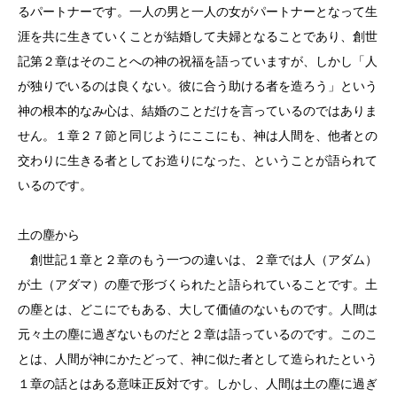
るパートナーです。一人の男と一人の女がパートナーとなって生
涯を共に生きていくことが結婚して夫婦となることであり、創世
記第２章はそのことへの神の祝福を語っていますが、しかし「人
が独りでいるのは良くない。彼に合う助ける者を造ろう」という
神の根本的なみ心は、結婚のことだけを言っているのではありま
せん。１章２７節と同じようにここにも、神は人間を、他者との
交わりに生きる者としてお造りになった、ということが語られて
いるのです。
土の塵から
創世記１章と２章のもう一つの違いは、２章では人（アダム）
が土（アダマ）の塵で形づくられたと語られていることです。土
の塵とは、どこにでもある、大して価値のないものです。人間は
元々土の塵に過ぎないものだと２章は語っているのです。このこ
とは、人間が神にかたどって、神に似た者として造られたという
１章の話とはある意味正反対です。しかし、人間は土の塵に過ぎ