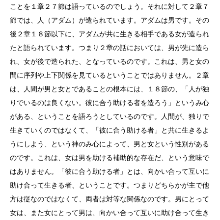
ことを１章２７節は語っているのでしょう。それに対して２章７
節では、人（アダム）が造られています。アダムは男です。その
後２章１８節以下に、アダムが共に生きる相手である女が造られ
たと語られています。つまり２章の話においては、男が先に造ら
れ、女が後で造られた、となっているのです。これは、男と女の
間に序列や上下関係を見ているということではありません。２章
は、人間が男と女とであることの根本には、１８節の、「人が独
りでいるのは良くない。彼に合う助ける者を造ろう」というみ心
がある、ということを語ろうとしているのです。人間が、独りで
生きていくのではなくて、「彼に合う助ける者」と共に生きるよ
うにしよう、という神のみ心によって、男と女という性別がある
のです。これは、女は男を助ける補助的な存在だ、という意味で
はありません。「彼に合う助ける者」とは、向かい合って互いに
助け合って生きる者、ということです。つまりどちらかが主で他
方は従なのではなくて、両者は対等な関係なのです。男にとって
女は、また女にとって男は、向かい合って互いに助け合って生き