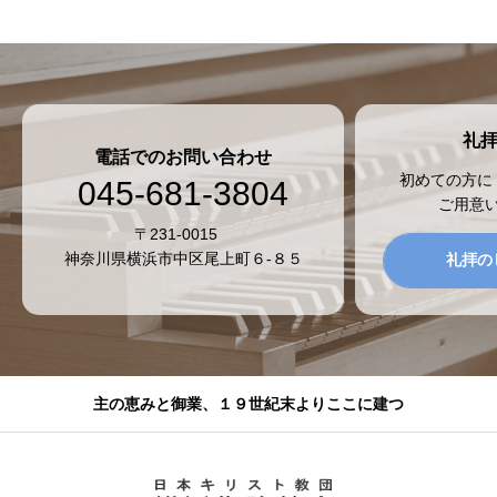
礼
電話でのお問い合わせ
初めての方に
045-681-3804
ご用意
〒231-0015
神奈川県横浜市中区尾上町６-８５
礼拝の
主の恵みと御業、１９世紀末よりここに建つ