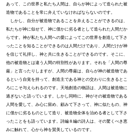
あって、この世界と私たち人間は、自らが神によって造られた被
造物であることを常に弁えていなければならないのです。
しかし、自分が被造物であることを弁えることができるのは、
私たちが神に似せて、神に僅かに劣る者として造られた人間だか
らです。神が私たち人間への愛によってこの世界を創造して下さ
ったことを知ることができるのは人間だけであり、人間だけが神
を信じて礼拝し、神と共に生きることができるのです。そこに、
他の被造物とは違う人間の特別性があります。それを「人間の尊
厳」と言ったりしますが、人間の尊厳は、自らが神の被造物であ
るという自覚を持って、創造主である神との交わりに生きるとこ
ろにこそ与えられるのです。天地創造の物語は、人間は被造物に
過ぎないと語っています。しかし同時に、神がその被造物である
人間を愛して、み心に留め、顧みて下さって、神に似たもの、神
に僅かに劣るものとして造り、被造物全体を治める者として下さ
ったことをも語っています。詩編８編の詩人は、その驚くべき恵
みに触れて、心から神を賛美しているのです。