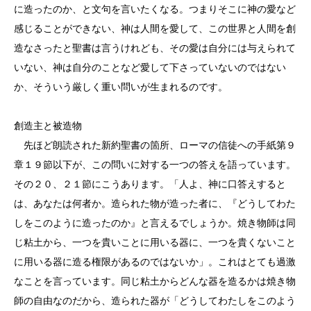
に造ったのか、と文句を言いたくなる。つまりそこに神の愛など
感じることができない、神は人間を愛して、この世界と人間を創
造なさったと聖書は言うけれども、その愛は自分には与えられて
いない、神は自分のことなど愛して下さっていないのではない
か、そういう厳しく重い問いが生まれるのです。
創造主と被造物
先ほど朗読された新約聖書の箇所、ローマの信徒への手紙第９
章１９節以下が、この問いに対する一つの答えを語っています。
その２０、２１節にこうあります。「人よ、神に口答えすると
は、あなたは何者か。造られた物が造った者に、『どうしてわた
しをこのように造ったのか』と言えるでしょうか。焼き物師は同
じ粘土から、一つを貴いことに用いる器に、一つを貴くないこと
に用いる器に造る権限があるのではないか」。これはとても過激
なことを言っています。同じ粘土からどんな器を造るかは焼き物
師の自由なのだから、造られた器が「どうしてわたしをこのよう