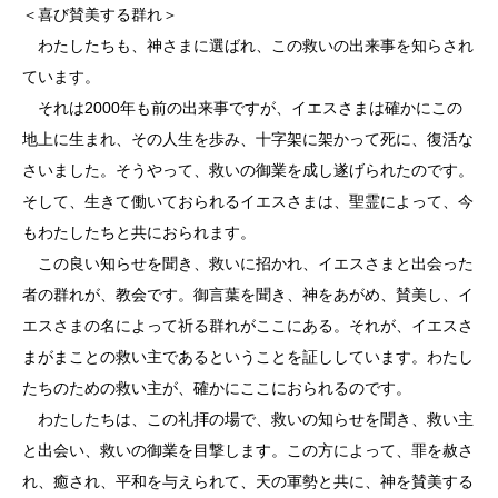
＜喜び賛美する群れ＞
わたしたちも、神さまに選ばれ、この救いの出来事を知らされ
ています。
それは2000年も前の出来事ですが、イエスさまは確かにこの
地上に生まれ、その人生を歩み、十字架に架かって死に、復活な
さいました。そうやって、救いの御業を成し遂げられたのです。
そして、生きて働いておられるイエスさまは、聖霊によって、今
もわたしたちと共におられます。
この良い知らせを聞き、救いに招かれ、イエスさまと出会った
者の群れが、教会です。御言葉を聞き、神をあがめ、賛美し、イ
エスさまの名によって祈る群れがここにある。それが、イエスさ
まがまことの救い主であるということを証ししています。わたし
たちのための救い主が、確かにここにおられるのです。
わたしたちは、この礼拝の場で、救いの知らせを聞き、救い主
と出会い、救いの御業を目撃します。この方によって、罪を赦さ
れ、癒され、平和を与えられて、天の軍勢と共に、神を賛美する