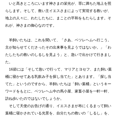
いと髙きところにいます神さまの栄光が、罪に満ちた地上を照
らします。そして、救い主イエスさまによって実現する救いが、
地上の人々に、わたしたちに、まことの平和をもたらします。そ
れが、神さまの御心なのです。
羊飼いたちは、これを聞いて、「さあ、ベツレヘムへ行こう。
主が知らせてくださったその出来事を見ようではないか。」「わ
たしたちの救いのしるしを見よう」と、急いで出かけて行きまし
た。
16節には「そして急いで行って、マリアとヨセフ、また飼い葉
桶に寝かせてある乳飲み子を探し当てた」とあります。「探し当
てた」というのですから、羊飼いたちは「飼い葉桶」というキー
ワードをもとに、ベツレヘム中の馬小屋、家畜小屋を一軒一軒、
訪ね歩いたのではないでしょうか。
そして天使のお告げの通り、イエスさまが布にくるまって飼い
葉桶に寝かされている光景を、自分たちの救いの「しるし」を、