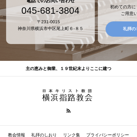
電話でのお問い合わせ
初めての方に
045-681-3804
ご用意
〒231-0015
神奈川県横浜市中区尾上町６-８５
礼拝の
主の恵みと御業、１９世紀末よりここに建つ
教会情報
礼拝のしおり
リンク集
プライバシーポリシー