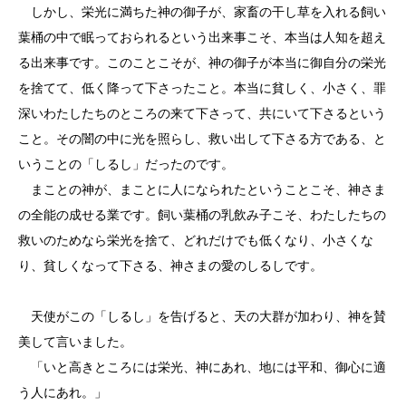
しかし、栄光に満ちた神の御子が、家畜の干し草を入れる飼い
葉桶の中で眠っておられるという出来事こそ、本当は人知を超え
る出来事です。このことこそが、神の御子が本当に御自分の栄光
を捨てて、低く降って下さったこと。本当に貧しく、小さく、罪
深いわたしたちのところの来て下さって、共にいて下さるという
こと。その闇の中に光を照らし、救い出して下さる方である、と
いうことの「しるし」だったのです。
まことの神が、まことに人になられたということこそ、神さま
の全能の成せる業です。飼い葉桶の乳飲み子こそ、わたしたちの
救いのためなら栄光を捨て、どれだけでも低くなり、小さくな
り、貧しくなって下さる、神さまの愛のしるしです。
天使がこの「しるし」を告げると、天の大群が加わり、神を賛
美して言いました。
「いと高きところには栄光、神にあれ、地には平和、御心に適
う人にあれ。」