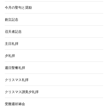
今月の聖句と奨励
創立記念
召天者記念
主日礼拝
夕礼拝
週日聖餐礼拝
クリスマス礼拝
クリスマス讃美夕礼拝
受難週祈祷会