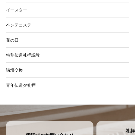
イースター
ペンテコステ
花の日
特別伝道礼拝説教
講壇交換
青年伝道夕礼拝
礼