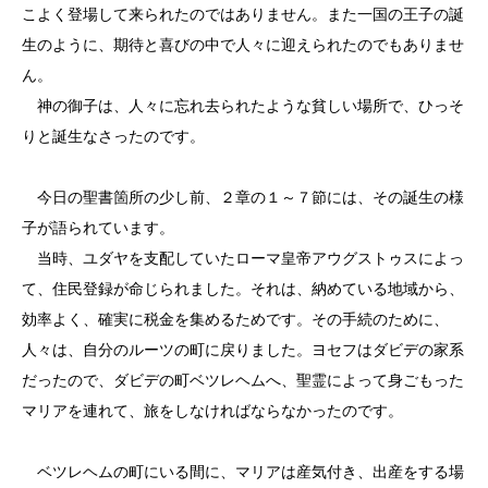
こよく登場して来られたのではありません。また一国の王子の誕
生のように、期待と喜びの中で人々に迎えられたのでもありませ
ん。
神の御子は、人々に忘れ去られたような貧しい場所で、ひっそ
りと誕生なさったのです。
今日の聖書箇所の少し前、２章の１～７節には、その誕生の様
子が語られています。
当時、ユダヤを支配していたローマ皇帝アウグストゥスによっ
て、住民登録が命じられました。それは、納めている地域から、
効率よく、確実に税金を集めるためです。その手続のために、
人々は、自分のルーツの町に戻りました。ヨセフはダビデの家系
だったので、ダビデの町ベツレヘムへ、聖霊によって身ごもった
マリアを連れて、旅をしなければならなかったのです。
ベツレヘムの町にいる間に、マリアは産気付き、出産をする場