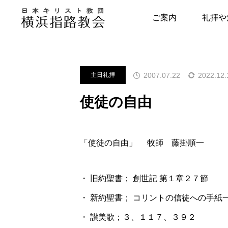
メッセージ
主日礼拝
使徒の
ご案内
礼拝や
指路教会について
キリスト教につい
2007.07.22
2022.12.
主日礼拝
教会の歴史
はじめの一歩
使徒の自由
牧師・副牧師より
キリスト教用語集
写真で見る指路教会
教会の本棚
「使徒の自由」 牧師 藤掛順一
聖書とヘボン
聖書が教える幸せ
・ 旧約聖書； 創世記 第１章２７節
・ 新約聖書； コリントの信徒への手紙
・ 讃美歌；３、１１７、３９２