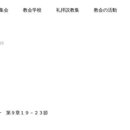
自由
集会
教会学校
礼拝説教集
教会の活動
て
16
キリスト教Q&A
礼拝のしおり
教会員の紹介
会堂開放
一 第９章１９－２３節