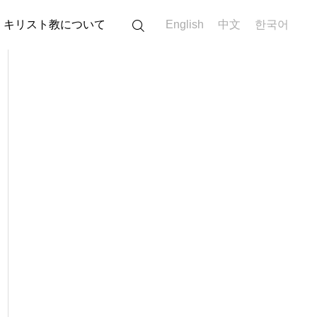
キリスト教について
English
中文
한국어