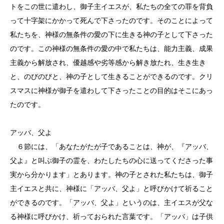
トをこの世に遣わし、御子主イエスが、私たちの全ての罪を背負
って十字架にかかって死んで下さったのです。そのことによって
私たちを、神様の無条件の愛の下に生きる神の子として下さった
のです。この神様の無条件の愛の中で私たちは、能力主義、成果
主義から解放され、優越感や劣等感から解き放たれ、生き生き
と、のびのびと、神の子として生きることができるのです。クリ
スマスに神様が御子を遣わして下さったことの目的はそこにあっ
たのです。
アッバ、父よ
６節には、「あなたがたが子であることは、神が、『アッバ、
父よ』と叫ぶ御子の霊を、わたしたちの心に送ってくださった事
実から分かります」とあります。神の子とされた私たちは、御子
主イエスと共に、神様に「アッバ、父よ」と呼びかけて祈ること
ができるのです。「アッバ、父よ」というのは、主イエスが父な
る神様に呼びかけ、祈っておられた言葉です。「アッバ」は子供