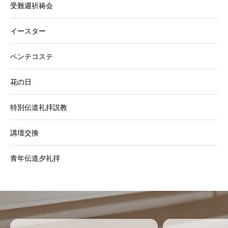
受難週祈祷会
イースター
ペンテコステ
花の日
特別伝道礼拝説教
講壇交換
青年伝道夕礼拝