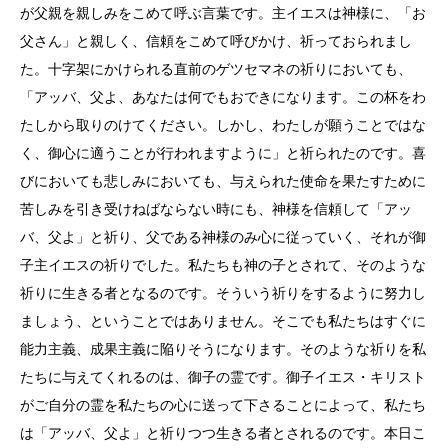
が父親を親しみをこめて呼ぶ言葉です。主イエスは神様に、「お
父さん」と親しく、信頼をこめて呼びかけ、祈っておられまし
た。十字架にかけられる直前のゲツセマネの祈りにおいても、
「アッバ、父よ、あなたは何でもおできになります。この杯をわ
たしから取りのけてください。しかし、わたしが願うことではな
く、御心に適うことが行われますように」と祈られたのです。喜
びにおいても悲しみにおいても、与えられた使命を果たすために
苦しみを引き受けねばならない時にも、神様を信頼して「アッ
バ、父よ」と祈り、父である神様のみ心に従っていく、それが御
子主イエスの祈りでした。私たちも神の子とされて、そのような
祈りに生きる者となるのです。そういう祈りをするように努力し
ましょう、ということではありません。そこでも私たちはすぐに
能力主義、成果主義に陥りそうになります。そのような祈りを私
たちに与えてくれるのは、御子の霊です。御子イエス・キリスト
がご自分の霊を私たちの心に送って下さることによって、私たち
は「アッバ、父よ」と祈りつつ生きる者とされるのです。本日こ