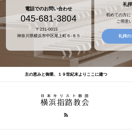
礼
電話でのお問い合わせ
初めての方に
045-681-3804
ご用意
〒231-0015
神奈川県横浜市中区尾上町６-８５
礼拝の
主の恵みと御業、１９世紀末よりここに建つ