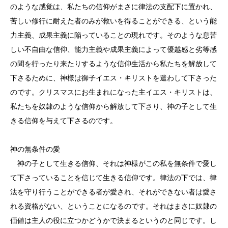
のような感覚は、私たちの信仰がまさに律法の支配下に置かれ、
苦しい修行に耐えた者のみが救いを得ることができる、という能
力主義、成果主義に陥っていることの現れです。そのような息苦
しい不自由な信仰、能力主義や成果主義によって優越感と劣等感
の間を行ったり来たりするような信仰生活から私たちを解放して
下さるために、神様は御子イエス・キリストを遣わして下さった
のです。クリスマスにお生まれになった主イエス・キリストは、
私たちを奴隷のような信仰から解放して下さり、神の子として生
きる信仰を与えて下さるのです。
神の無条件の愛
神の子として生きる信仰、それは神様がこの私を無条件で愛し
て下さっていることを信じて生きる信仰です。律法の下では、律
法を守り行うことができる者が愛され、それができない者は愛さ
れる資格がない、ということになるのです。それはまさに奴隷の
価値は主人の役に立つかどうかで決まるというのと同じです。し