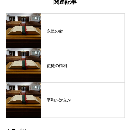
関連記事
永遠の命
使徒の権利
平和か対立か