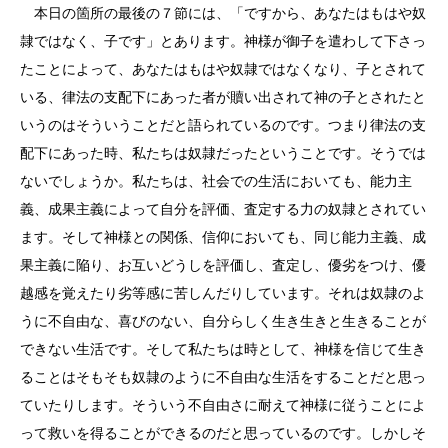
本日の箇所の最後の７節には、「ですから、あなたはもはや奴
隷ではなく、子です」とあります。神様が御子を遣わして下さっ
たことによって、あなたはもはや奴隷ではなくなり、子とされて
いる、律法の支配下にあった者が贖い出されて神の子とされたと
いうのはそういうことだと語られているのです。つまり律法の支
配下にあった時、私たちは奴隷だったということです。そうでは
ないでしょうか。私たちは、社会での生活においても、能力主
義、成果主義によって自分を評価、査定する力の奴隷とされてい
ます。そして神様との関係、信仰においても、同じ能力主義、成
果主義に陥り、お互いどうしを評価し、査定し、優劣をつけ、優
越感を覚えたり劣等感に苦しんだりしています。それは奴隷のよ
うに不自由な、喜びのない、自分らしく生き生きと生きることが
できない生活です。そして私たちは時として、神様を信じて生き
ることはそもそも奴隷のように不自由な生活をすることだと思っ
ていたりします。そういう不自由さに耐えて神様に従うことによ
って救いを得ることができるのだと思っているのです。しかしそ