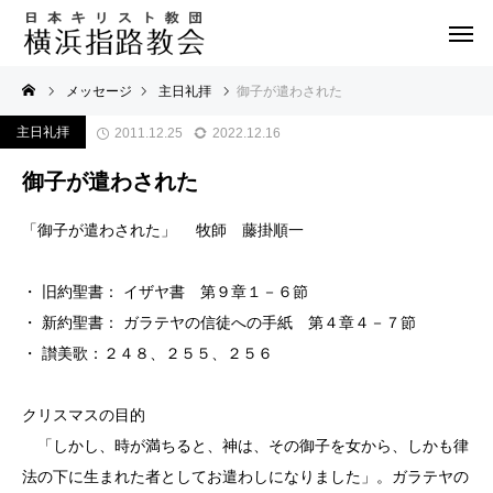
メッセージ
主日礼拝
御子が遣わされた
主日礼拝
2011.12.25
2022.12.16
御子が遣わされた
「御子が遣わされた」 牧師 藤掛順一
・ 旧約聖書： イザヤ書 第９章１－６節
・ 新約聖書： ガラテヤの信徒への手紙 第４章４－７節
・ 讃美歌：２４８、２５５、２５６
クリスマスの目的
「しかし、時が満ちると、神は、その御子を女から、しかも律
法の下に生まれた者としてお遣わしになりました」。ガラテヤの