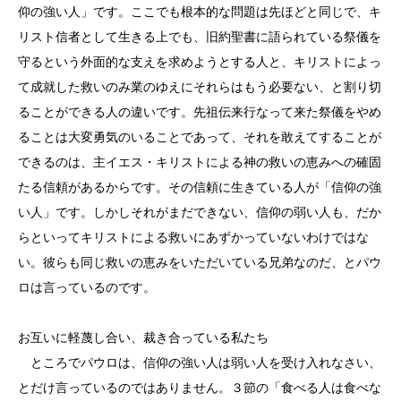
仰の強い人」です。ここでも根本的な問題は先ほどと同じで、キ
リスト信者として生きる上でも、旧約聖書に語られている祭儀を
守るという外面的な支えを求めようとする人と、キリストによっ
て成就した救いのみ業のゆえにそれらはもう必要ない、と割り切
ることができる人の違いです。先祖伝来行なって来た祭儀をやめ
ることは大変勇気のいることであって、それを敢えてすることが
できるのは、主イエス・キリストによる神の救いの恵みへの確固
たる信頼があるからです。その信頼に生きている人が「信仰の強
い人」です。しかしそれがまだできない、信仰の弱い人も、だか
らといってキリストによる救いにあずかっていないわけではな
い。彼らも同じ救いの恵みをいただいている兄弟なのだ、とパウ
ロは言っているのです。
お互いに軽蔑し合い、裁き合っている私たち
ところでパウロは、信仰の強い人は弱い人を受け入れなさい、
とだけ言っているのではありません。３節の「食べる人は食べな