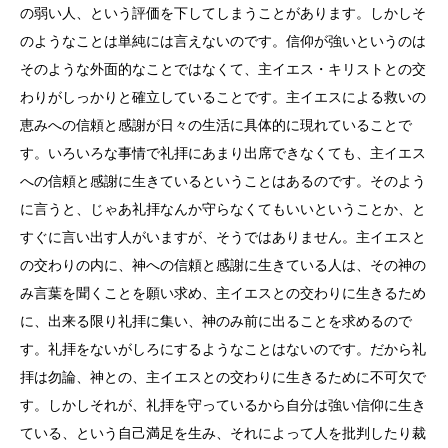
の弱い人、という評価を下してしまうことがあります。しかしそ
のようなことは単純には言えないのです。信仰が強いというのは
そのような外面的なことではなくて、主イエス・キリストとの交
わりがしっかりと確立していることです。主イエスによる救いの
恵みへの信頼と感謝が日々の生活に具体的に現れていることで
す。いろいろな事情で礼拝にあまり出席できなくても、主イエス
への信頼と感謝に生きているということはあるのです。そのよう
に言うと、じゃあ礼拝なんか守らなくてもいいということか、と
すぐに言い出す人がいますが、そうではありません。主イエスと
の交わりの内に、神への信頼と感謝に生きている人は、その神の
み言葉を聞くことを願い求め、主イエスとの交わりに生きるため
に、出来る限り礼拝に集い、神のみ前に出ることを求めるので
す。礼拝をないがしろにするようなことはないのです。だから礼
拝は勿論、神との、主イエスとの交わりに生きるために不可欠で
す。しかしそれが、礼拝を守っているから自分は強い信仰に生き
ている、という自己満足を生み、それによって人を批判したり裁