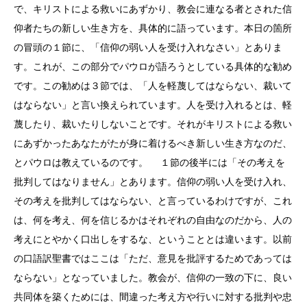
で、キリストによる救いにあずかり、教会に連なる者とされた信
仰者たちの新しい生き方を、具体的に語っています。本日の箇所
の冒頭の１節に、「信仰の弱い人を受け入れなさい」とありま
す。これが、この部分でパウロが語ろうとしている具体的な勧め
です。この勧めは３節では、「人を軽蔑してはならない、裁いて
はならない」と言い換えられています。人を受け入れるとは、軽
蔑したり、裁いたりしないことです。それがキリストによる救い
にあずかったあなたがたが身に着けるべき新しい生き方なのだ、
とパウロは教えているのです。 １節の後半には「その考えを
批判してはなりません」とあります。信仰の弱い人を受け入れ、
その考えを批判してはならない、と言っているわけですが、これ
は、何を考え、何を信じるかはそれぞれの自由なのだから、人の
考えにとやかく口出しをするな、ということとは違います。以前
の口語訳聖書ではここは「ただ、意見を批評するためであっては
ならない」となっていました。教会が、信仰の一致の下に、良い
共同体を築くためには、間違った考え方や行いに対する批判や忠