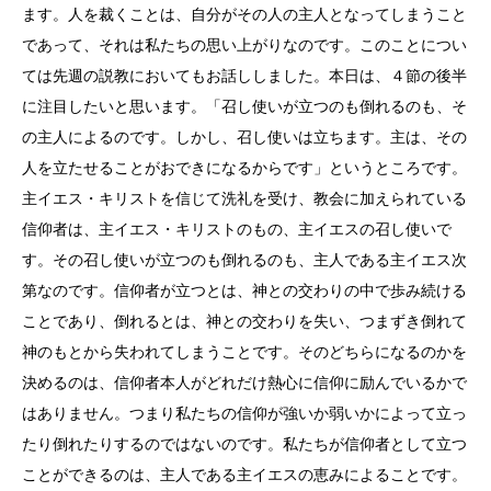
ます。人を裁くことは、自分がその人の主人となってしまうこと
であって、それは私たちの思い上がりなのです。このことについ
ては先週の説教においてもお話ししました。本日は、４節の後半
に注目したいと思います。「召し使いが立つのも倒れるのも、そ
の主人によるのです。しかし、召し使いは立ちます。主は、その
人を立たせることがおできになるからです」というところです。
主イエス・キリストを信じて洗礼を受け、教会に加えられている
信仰者は、主イエス・キリストのもの、主イエスの召し使いで
す。その召し使いが立つのも倒れるのも、主人である主イエス次
第なのです。信仰者が立つとは、神との交わりの中で歩み続ける
ことであり、倒れるとは、神との交わりを失い、つまずき倒れて
神のもとから失われてしまうことです。そのどちらになるのかを
決めるのは、信仰者本人がどれだけ熱心に信仰に励んでいるかで
はありません。つまり私たちの信仰が強いか弱いかによって立っ
たり倒れたりするのではないのです。私たちが信仰者として立つ
ことができるのは、主人である主イエスの恵みによることです。