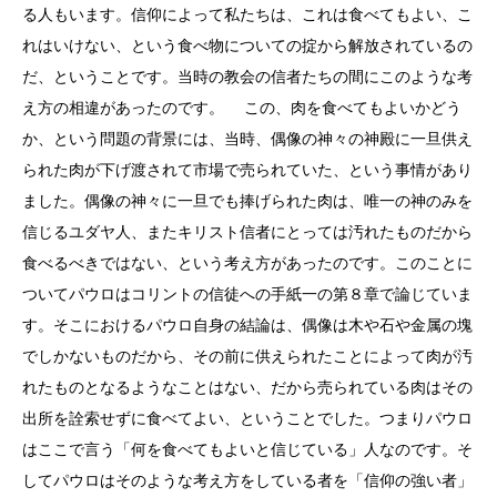
る人もいます。信仰によって私たちは、これは食べてもよい、こ
れはいけない、という食べ物についての掟から解放されているの
だ、ということです。当時の教会の信者たちの間にこのような考
え方の相違があったのです。 この、肉を食べてもよいかどう
か、という問題の背景には、当時、偶像の神々の神殿に一旦供え
られた肉が下げ渡されて市場で売られていた、という事情があり
ました。偶像の神々に一旦でも捧げられた肉は、唯一の神のみを
信じるユダヤ人、またキリスト信者にとっては汚れたものだから
食べるべきではない、という考え方があったのです。このことに
ついてパウロはコリントの信徒への手紙一の第８章で論じていま
す。そこにおけるパウロ自身の結論は、偶像は木や石や金属の塊
でしかないものだから、その前に供えられたことによって肉が汚
れたものとなるようなことはない、だから売られている肉はその
出所を詮索せずに食べてよい、ということでした。つまりパウロ
はここで言う「何を食べてもよいと信じている」人なのです。そ
してパウロはそのような考え方をしている者を「信仰の強い者」