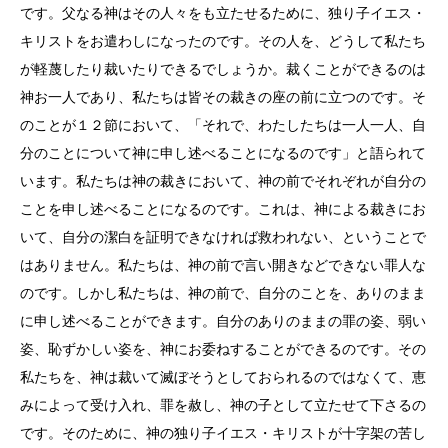
です。父なる神はその人々をも立たせるために、独り子イエス・
キリストをお遣わしになったのです。その人を、どうして私たち
が軽蔑したり裁いたりできるでしょうか。裁くことができるのは
神お一人であり、私たちは皆その裁きの座の前に立つのです。そ
のことが１２節において、「それで、わたしたちは一人一人、自
分のことについて神に申し述べることになるのです」と語られて
います。私たちは神の裁きにおいて、神の前でそれぞれが自分の
ことを申し述べることになるのです。これは、神による裁きにお
いて、自分の潔白を証明できなければ救われない、ということで
はありません。私たちは、神の前で言い開きなどできない罪人な
のです。しかし私たちは、神の前で、自分のことを、ありのまま
に申し述べることができます。自分のありのままの罪の姿、弱い
姿、恥ずかしい姿を、神にお委ねすることができるのです。その
私たちを、神は裁いて滅ぼそうとしておられるのではなくて、恵
みによって受け入れ、罪を赦し、神の子として立たせて下さるの
です。そのために、神の独り子イエス・キリストが十字架の苦し