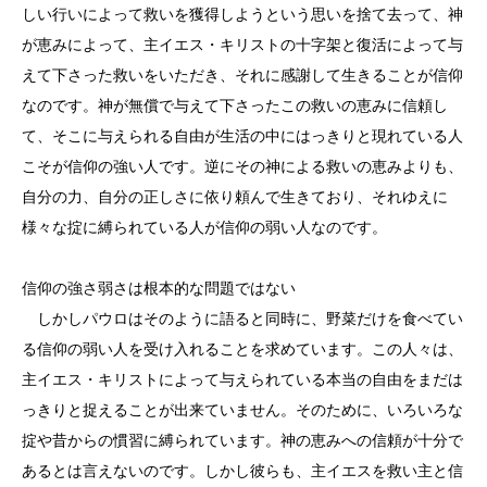
しい行いによって救いを獲得しようという思いを捨て去って、神
が恵みによって、主イエス・キリストの十字架と復活によって与
えて下さった救いをいただき、それに感謝して生きることが信仰
なのです。神が無償で与えて下さったこの救いの恵みに信頼し
て、そこに与えられる自由が生活の中にはっきりと現れている人
こそが信仰の強い人です。逆にその神による救いの恵みよりも、
自分の力、自分の正しさに依り頼んで生きており、それゆえに
様々な掟に縛られている人が信仰の弱い人なのです。
信仰の強さ弱さは根本的な問題ではない
しかしパウロはそのように語ると同時に、野菜だけを食べてい
る信仰の弱い人を受け入れることを求めています。この人々は、
主イエス・キリストによって与えられている本当の自由をまだは
っきりと捉えることが出来ていません。そのために、いろいろな
掟や昔からの慣習に縛られています。神の恵みへの信頼が十分で
あるとは言えないのです。しかし彼らも、主イエスを救い主と信