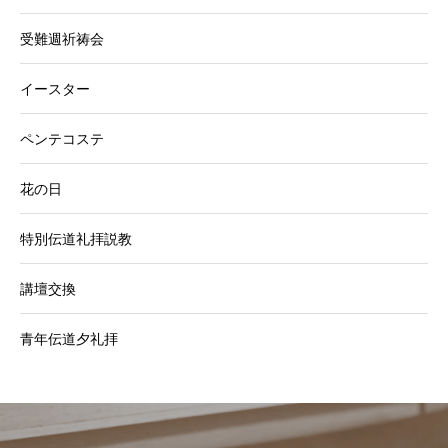
受難週祈祷会
イースター
ペンテコステ
花の日
特別伝道礼拝説教
講壇交換
青年伝道夕礼拝