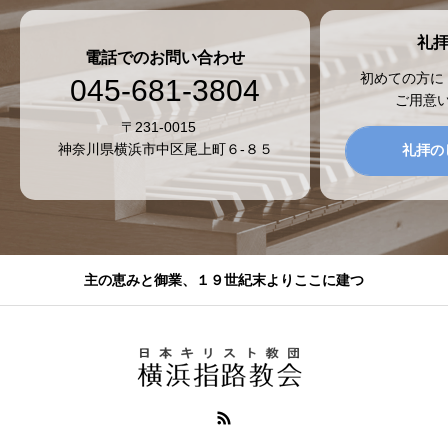
礼
電話でのお問い合わせ
初めての方に
045-681-3804
ご用意
〒231-0015
神奈川県横浜市中区尾上町６-８５
礼拝の
主の恵みと御業、１９世紀末よりここに建つ