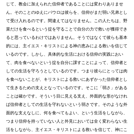
じて、教会に加えられた信仰者であることには変わりありませ
ん。そのことのゆえにパウロは彼らを、信仰がまだ弱い兄弟とし
て受け入れるのです。間違えてはなりません。この人たちは、野
菜だけを食べるという掟を守ることで自分の力で救いが獲得でき
ると思っているわけではありません。そうではなくて彼らも基本
的には、主イエス・キリストによる神の恵みによる救いを信じて
いるのです。しかし、具体的な生活における信仰の実践におい
て、肉を食べないという掟を自分に課すことによって、信仰者と
しての生活を守ろうとしているのです。つまり彼らにとっては肉
を食べないことが、キリストによる救いにあずかった信仰者とし
て生きるための支えとなっているのです。そこに「弱さ」がある
ことは確かです。そういう目に見える支え、外面的な形がなけれ
ば信仰者としての生活を守れないという弱さです。そのような外
面的な支えなしに、何を食べてもよい、という生活をしながら、
つまり信仰を持っていない人と外見においては全く変わらない生
活をしながら、主イエス・キリストによる救いを信じて、神にこ