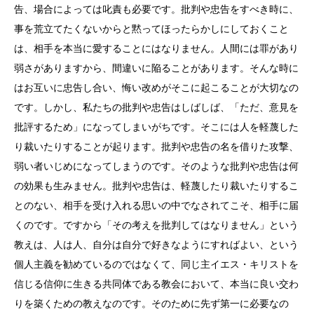
告、場合によっては叱責も必要です。批判や忠告をすべき時に、
事を荒立てたくないからと黙ってほったらかしにしておくこと
は、相手を本当に愛することにはなりません。人間には罪があり
弱さがありますから、間違いに陥ることがあります。そんな時に
はお互いに忠告し合い、悔い改めがそこに起こることが大切なの
です。しかし、私たちの批判や忠告はしばしば、「ただ、意見を
批評するため」になってしまいがちです。そこには人を軽蔑した
り裁いたりすることが起ります。批判や忠告の名を借りた攻撃、
弱い者いじめになってしまうのです。そのような批判や忠告は何
の効果も生みません。批判や忠告は、軽蔑したり裁いたりするこ
とのない、相手を受け入れる思いの中でなされてこそ、相手に届
くのです。ですから「その考えを批判してはなりません」という
教えは、人は人、自分は自分で好きなようにすればよい、という
個人主義を勧めているのではなくて、同じ主イエス・キリストを
信じる信仰に生きる共同体である教会において、本当に良い交わ
りを築くための教えなのです。そのために先ず第一に必要なの