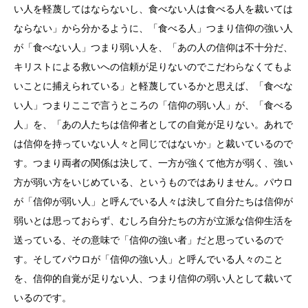
い人を軽蔑してはならないし、食べない人は食べる人を裁いては
ならない」から分かるように、「食べる人」つまり信仰の強い人
が「食べない人」つまり弱い人を、「あの人の信仰は不十分だ、
キリストによる救いへの信頼が足りないのでこだわらなくてもよ
いことに捕えられている」と軽蔑しているかと思えば、「食べな
い人」つまりここで言うところの「信仰の弱い人」が、「食べる
人」を、「あの人たちは信仰者としての自覚が足りない。あれで
は信仰を持っていない人々と同じではないか」と裁いているので
す。つまり両者の関係は決して、一方が強くて他方が弱く、強い
方が弱い方をいじめている、というものではありません。パウロ
が「信仰が弱い人」と呼んでいる人々は決して自分たちは信仰が
弱いとは思っておらず、むしろ自分たちの方が立派な信仰生活を
送っている、その意味で「信仰の強い者」だと思っているので
す。そしてパウロが「信仰の強い人」と呼んでいる人々のこと
を、信仰的自覚が足りない人、つまり信仰の弱い人として裁いて
いるのです。