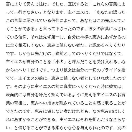
言によりて安んじ往け」でした。直訳すると「これらの言葉によ
って、行きなさい」となります。主イエスは、「あなたの語った
この言葉に示されている信仰によって、あなたはこの先歩んでい
くことができる」と言って下さったのです。彼女の言葉に示され
ている信仰、それは先ず第一に、自分は神様の恵みにあずかるの
に全く相応しくない、恵みに値しない者だ、と認めるへりくだり
です。しかも口先だけの、建前としてのへりくだりではなくて、
主イエスが自分のことを「小犬」と呼んだことを受け入れる、心
からのへりくだりです。つまり彼女は自分の一切のプライドを捨
てて、主イエスの前に、恵みに値しない者としてひれ伏したので
す。そのように主イエスの前に真実にへりくだった時に彼女は、
表面的には自分を冷たく拒んでいるように見える主イエスのお言
葉の背後に、恵みへの招きが隠されていることを感じ取ることが
できたのです。恵みに値しない者だけれども、なお恵みのはしく
れにあずかることができる、主イエスはそれを拒んだりなさらな
い、と信じることができる柔らかな心を与えられたのです。別の