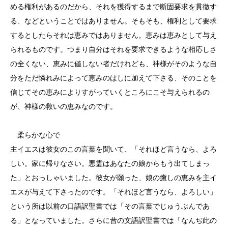
める権利があるのだから、それを獲得するまで断固要求を貫徹す
る、などということではありません。そもそも、権利として要求
するとしたらそれは恵みではありません。恵みは恵みとして与え
られるものです。つまり自分はそれを要求できるような相応しさ
の全くない、恵みに値しない者だけれども、神様がそのような自
分をただ憐れみによって恵みのはしに加えて下さる、そのことを
信じてその恵みによりすがっていくところにこそ与えられるの
が、神様の救いの恵みなのです。
柔らかな心で
主イエスは彼女のこの言葉を聞いて、「それほど言うなら、よろ
しい。家に帰りなさい。悪霊はあなたの娘からもう出てしまっ
た」とおっしゃいました。彼女が願った、娘の癒しの恵みを主イ
エスが与えて下さったのです。「それほど言うなら、よろしい」
という所は以前の口語訳聖書では「その言葉でじゅうぶんであ
る」となっていました。さらに昔の文語訳聖書では「なんぢ此の