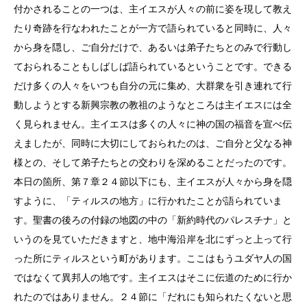
付かされることの一つは、主イエスが人々の前に姿を現して教え
たり奇跡を行なわれたことが一方で語られていると同時に、人々
から身を隠し、ご自分だけで、あるいは弟子たちとのみで行動し
ておられることもしばしば語られているということです。できる
だけ多くの人々をいつも自分の元に集め、大群衆を引き連れて行
動しようとする新興宗教の教祖のようなところは主イエスには全
く見られません。主イエスは多くの人々に神の国の福音を宣べ伝
えましたが、同時に大切にしておられたのは、ご自分と父なる神
様との、そして弟子たちとの交わりを深めることだったのです。
本日の箇所、第７章２４節以下にも、主イエスが人々から身を隠
すように、「ティルスの地方」に行かれたことが語られていま
す。聖書の後ろの付録の地図の中の「新約時代のパレスチナ」と
いうのを見ていただきますと、地中海沿岸を北にずっと上って行
った所にティルスという町があります。ここはもうユダヤ人の国
ではなくて異邦人の地です。主イエスはそこに伝道のために行か
れたのではありません。２４節に「だれにも知られたくないと思