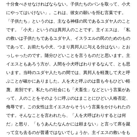
十分食べさせなければならない。子供たちのパンを取って、小犬
にやってはいけない」。これは、彼女の願いを拒む言葉です。
「子供たち」というのは、主なる神様の民であるユダヤ人のこと
です。「小犬」というのは異邦人のことです。主イエスは、「私
の救いは子供たちであるユダヤ人、イスラエルの民のためのもの
であって、お前たち小犬、つまり異邦人に与える分はない」とお
っしゃったのです。随分ひどいことを言うものだと思います。主
イエスともあろう方が、人間を小犬呼ばわりするなんて、とも思
います。当時のユダヤ人たちの間では、異邦人を軽蔑して犬と呼
ぶことが確かにありました。人を犬と呼ぶのは昔も今もひどい軽
蔑、差別です。私たちの社会にも「犬畜生」などという言葉があ
って、人のことをそのように呼ぶのはまことにひどい人格否定、
侮辱です。この女性は主イエスからそういう言葉をかけられたの
です。そんなことを言われたら、「人を犬呼ばわりするとは何
だ」と怒り、「もうあんたなんかには頼まない」と言って席を蹴
って立ち去るのが普通ではないでしょうか。主イエスの救いをも