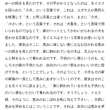
みへの招きを見たのです。その手がかりとなったのは、主イエス
が語られた「小犬」という言葉です。これは、ユダヤ人が異邦人
を軽蔑して「犬」と呼ぶ言葉とは違っており、まさに「小犬」
「小さい犬」という言葉です。それは「犬畜生」という意味で用
いられるのではなくて、家のペットとしてかわいがられる小犬を
思わせる言葉なのです。主イエスはそういう言葉をお使いになり
ました。彼女はそこに、恵みに値しない者にもなお注がれる恵み
への招きを見たのです。家に飼われている小犬は、主人からちゃ
んと餌をもらって養われるのです。子供のパン屑というのも、む
しろその家の子供たちが、自分のパンの一部をかわいい小犬に投
げてやる、ということでしょう。そのようにして、小犬もその家
の家族の一員として恵みにあずかっていくのです。彼女はそのこ
とを主イエスに訴えました。「家に飼われている小犬も子供たち
のパン屑をいただいて養われるのです。そうでしょう、イエス
様。そのように、恵みのおこぼれを私に与えて下さい」。大胆に
恵みを求めるとはこういうことです。それは、自分には恵みを求