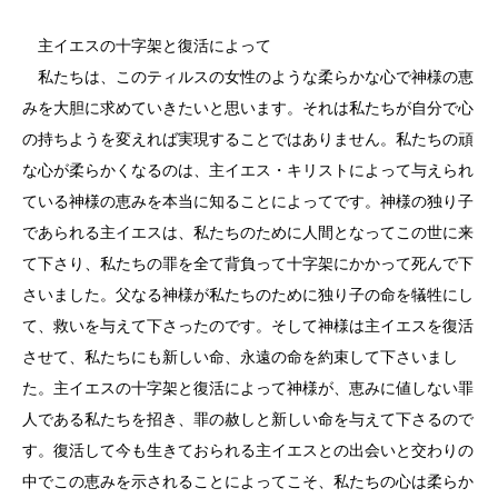
主イエスの十字架と復活によって
私たちは、このティルスの女性のような柔らかな心で神様の恵
みを大胆に求めていきたいと思います。それは私たちが自分で心
の持ちようを変えれば実現することではありません。私たちの頑
な心が柔らかくなるのは、主イエス・キリストによって与えられ
ている神様の恵みを本当に知ることによってです。神様の独り子
であられる主イエスは、私たちのために人間となってこの世に来
て下さり、私たちの罪を全て背負って十字架にかかって死んで下
さいました。父なる神様が私たちのために独り子の命を犠牲にし
て、救いを与えて下さったのです。そして神様は主イエスを復活
させて、私たちにも新しい命、永遠の命を約束して下さいまし
た。主イエスの十字架と復活によって神様が、恵みに値しない罪
人である私たちを招き、罪の赦しと新しい命を与えて下さるので
す。復活して今も生きておられる主イエスとの出会いと交わりの
中でこの恵みを示されることによってこそ、私たちの心は柔らか