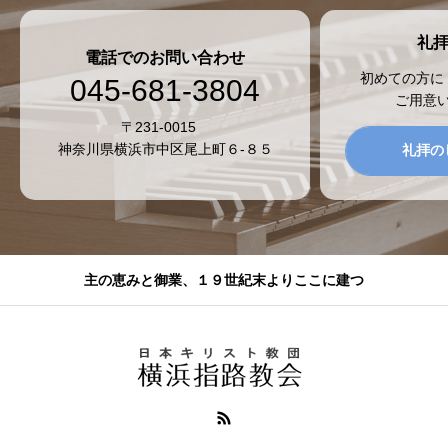
礼
電話でのお問い合わせ
初めての方に
045-681-3804
ご用意
〒231-0015
神奈川県横浜市中区尾上町６-８５
礼拝の
主の恵みと御業、１９世紀末よりここに建つ