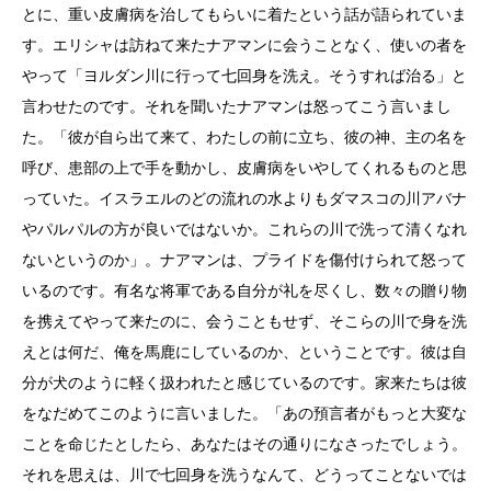
とに、重い皮膚病を治してもらいに着たという話が語られていま
す。エリシャは訪ねて来たナアマンに会うことなく、使いの者を
やって「ヨルダン川に行って七回身を洗え。そうすれば治る」と
言わせたのです。それを聞いたナアマンは怒ってこう言いまし
た。「彼が自ら出て来て、わたしの前に立ち、彼の神、主の名を
呼び、患部の上で手を動かし、皮膚病をいやしてくれるものと思
っていた。イスラエルのどの流れの水よりもダマスコの川アバナ
やパルパルの方が良いではないか。これらの川で洗って清くなれ
ないというのか」。ナアマンは、プライドを傷付けられて怒って
いるのです。有名な将軍である自分が礼を尽くし、数々の贈り物
を携えてやって来たのに、会うこともせず、そこらの川で身を洗
えとは何だ、俺を馬鹿にしているのか、ということです。彼は自
分が犬のように軽く扱われたと感じているのです。家来たちは彼
をなだめてこのように言いました。「あの預言者がもっと大変な
ことを命じたとしたら、あなたはその通りになさったでしょう。
それを思えは、川で七回身を洗うなんて、どうってことないでは