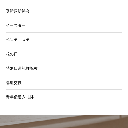
受難週祈祷会
イースター
ペンテコステ
花の日
特別伝道礼拝説教
講壇交換
青年伝道夕礼拝