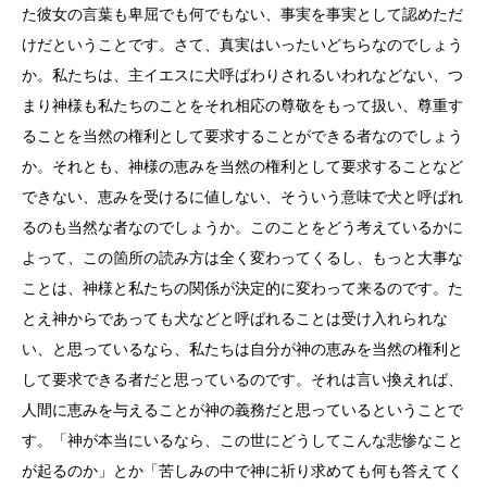
た彼女の言葉も卑屈でも何でもない、事実を事実として認めただ
けだということです。さて、真実はいったいどちらなのでしょう
か。私たちは、主イエスに犬呼ばわりされるいわれなどない、つ
まり神様も私たちのことをそれ相応の尊敬をもって扱い、尊重す
ることを当然の権利として要求することができる者なのでしょう
か。それとも、神様の恵みを当然の権利として要求することなど
できない、恵みを受けるに値しない、そういう意味で犬と呼ばれ
るのも当然な者なのでしょうか。このことをどう考えているかに
よって、この箇所の読み方は全く変わってくるし、もっと大事な
ことは、神様と私たちの関係が決定的に変わって来るのです。た
とえ神からであっても犬などと呼ばれることは受け入れられな
い、と思っているなら、私たちは自分が神の恵みを当然の権利と
して要求できる者だと思っているのです。それは言い換えれば、
人間に恵みを与えることが神の義務だと思っているということで
す。「神が本当にいるなら、この世にどうしてこんな悲惨なこと
が起るのか」とか「苦しみの中で神に祈り求めても何も答えてく