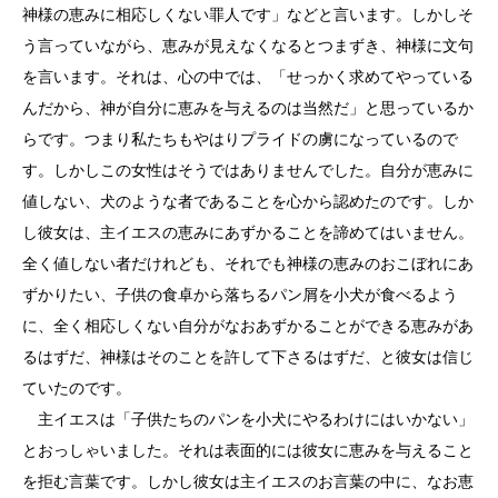
神様の恵みに相応しくない罪人です」などと言います。しかしそ
う言っていながら、恵みが見えなくなるとつまずき、神様に文句
を言います。それは、心の中では、「せっかく求めてやっている
んだから、神が自分に恵みを与えるのは当然だ」と思っているか
らです。つまり私たちもやはりプライドの虜になっているので
す。しかしこの女性はそうではありませんでした。自分が恵みに
値しない、犬のような者であることを心から認めたのです。しか
し彼女は、主イエスの恵みにあずかることを諦めてはいません。
全く値しない者だけれども、それでも神様の恵みのおこぼれにあ
ずかりたい、子供の食卓から落ちるパン屑を小犬が食べるよう
に、全く相応しくない自分がなおあずかることができる恵みがあ
るはずだ、神様はそのことを許して下さるはずだ、と彼女は信じ
ていたのです。
主イエスは「子供たちのパンを小犬にやるわけにはいかない」
とおっしゃいました。それは表面的には彼女に恵みを与えること
を拒む言葉です。しかし彼女は主イエスのお言葉の中に、なお恵