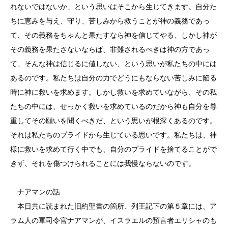
れないではないか」という思いはそこから生じてきます。自分た
ちに恵みを与え、守り、苦しみから救うことが神の義務であっ
て、その義務をちゃんと果たすなら神を信じてやる、しかし神が
その義務を果たさないならば、非難されるべきは神の方であっ
て、そんな神は信じるに値しない、という思いが私たちの中には
あるのです。私たちは自分の力でどうにもならない苦しみに陥る
時に神に救いを求めます。しかし救いを求めていながら、その私
たちの中には、せっかく救いを求めているのだから神も自分を尊
重してその願いを聞くべきだ、という思いが根深くあるのです。
それは私たちのプライドから生じている思いです。私たちは、神
様に救いを求めて行く中でも、自分のプライドを捨てることがで
きず、それを傷つけられることには我慢ならないのです。
ナアマンの話
本日共に読まれた旧約聖書の箇所、列王記下の第５章には、ア
ラム人の軍司令官ナアマンが、イスラエルの預言者エリシャのも