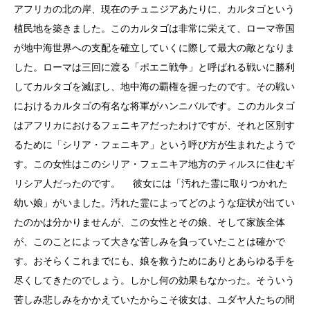
アフリカの北の岸、現在のチュニジアあたりに、カルタゴという
植民地を築きました。このカルタゴは非常に栄えて、ローマ帝国
が地中海世界への支配を確立していくに際して最大の敵となりま
した。ローマは三回に渡る「ポエニ戦争」と呼ばれる戦いに勝利
してカルタゴを滅ぼし、地中海の覇権を握ったのです。その戦い
におけるカルタゴの有名な将軍がハンニバルです。このカルタゴ
はアフリカにおけるフェニキアだったわけですが、それと区別す
るために「シリア・フェニキア」という呼び方が生まれたようで
す。この女性はこのシリア・フェニキア地方のティルスに住むギ
リシア人だったのです。 彼女には「汚れた霊に取りつかれた
幼い娘」がいました。汚れた霊によってどのような症状が出てい
たのかは分かりませんが、この女性とその娘、そして家族全体
が、このことによって大きな苦しみを負っていたことは確かで
す。おそらくこれまでにも、娘を救うためにありとあらゆる手を
尽くしてきたのでしょう。しかし何の効果もなかった。そういう
苦しみ悲しみをかかえていたからこそ彼女は、ユダヤ人たちの間