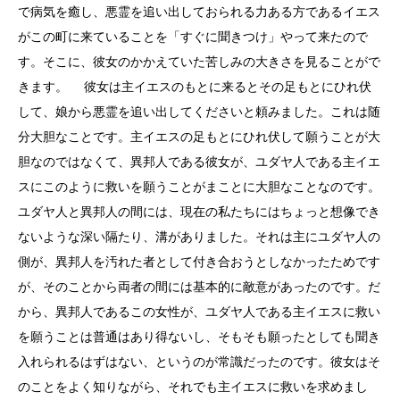
で病気を癒し、悪霊を追い出しておられる力ある方であるイエス
がこの町に来ていることを「すぐに聞きつけ」やって来たので
す。そこに、彼女のかかえていた苦しみの大きさを見ることがで
きます。 彼女は主イエスのもとに来るとその足もとにひれ伏
して、娘から悪霊を追い出してくださいと頼みました。これは随
分大胆なことです。主イエスの足もとにひれ伏して願うことが大
胆なのではなくて、異邦人である彼女が、ユダヤ人である主イエ
スにこのように救いを願うことがまことに大胆なことなのです。
ユダヤ人と異邦人の間には、現在の私たちにはちょっと想像でき
ないような深い隔たり、溝がありました。それは主にユダヤ人の
側が、異邦人を汚れた者として付き合おうとしなかったためです
が、そのことから両者の間には基本的に敵意があったのです。だ
から、異邦人であるこの女性が、ユダヤ人である主イエスに救い
を願うことは普通はあり得ないし、そもそも願ったとしても聞き
入れられるはずはない、というのが常識だったのです。彼女はそ
のことをよく知りながら、それでも主イエスに救いを求めまし