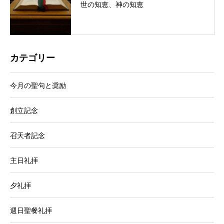
世の知恵、神の知恵
カテゴリー
今月の聖句と奨励
創立記念
召天者記念
主日礼拝
夕礼拝
週日聖餐礼拝