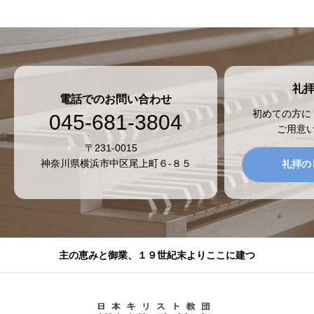
礼
電話でのお問い合わせ
初めての方に
045-681-3804
ご用意
〒231-0015
神奈川県横浜市中区尾上町６-８５
礼拝の
主の恵みと御業、１９世紀末よりここに建つ