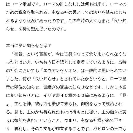
はローマ帝国です。ローマの許しなしには何も出来ず、ローマの
ための税金を取られる、主なる神の民としての誇りを踏みにじら
れるような状況にあったのです。この当時の人々もまた「良い知
らせ」を待ち望んでいたのです。
本当に良い知らせとは？
「福音」という言葉が、今は古臭くなって余り用いられなくな
ったとはいえ、いちおう日本語として定着しているように、当時
の社会においても「エウアンゲリオン」は一般的に用いられてい
ました。何が「良い知らせ」とされていたかというと、ローマ皇
帝の即位の知らせ、世継ぎの誕生の知らせなどです。しかし本当
に良い知らせとは、イザヤ書４０章の１０節にあるように、「見
よ、主なる神。彼は力を帯びて来られ、御腕をもって統治され
る。見よ、主のかち得られたものは御もとに従い、主の働きの実
りは御前を進む」ということ、つまり、主なる神様が来て下さ
り、勝利し、そのご支配が確立することです。バビロンの王でも