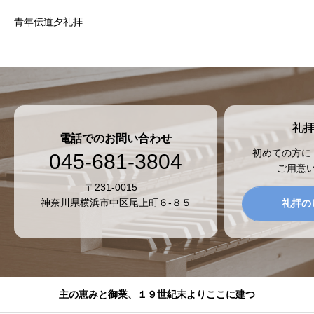
青年伝道夕礼拝
礼
電話でのお問い合わせ
初めての方に
045-681-3804
ご用意
〒231-0015
神奈川県横浜市中区尾上町６-８５
礼拝の
主の恵みと御業、１９世紀末よりここに建つ