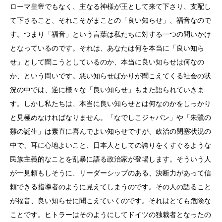
ローマ皇帝でもなく、主なる神様が王として来て下さり、支配し
て下さること、それこそがまことの「良い知らせ」、福音なので
す。つまり「福音」という言葉は私たちに対する一つの問いかけ
となっているのです。それは、あなたは何を本当に「良い知ら
せ」として聞こうとしているのか、本当に良い知らせは何なの
か、という問いです。悪い知らせばかりが聞こえてくる社会の状
況の中では、逆に様々な「良い知らせ」もまた語られていきま
す。しかし私たちは、本当に良い知らせとは何なのかをしっかり
と見極めなければなりません。「なでしこジャパン」や「朱鷺の
雛の誕生」は素直に喜んでよい知らせですが、政治の閉塞状況の
中で、耳に心地よいこと、日本人としての誇りをくすぐるような
民族主義的なことを乱暴に語る政治家が登場します。そういう人
が一見頼もしそうに、リーダーシップのある、決断力があって信
頼できる指導者のように見えてしまうのです。その人の語ること
が福音、良い知らせに聞こえていくのです。それはとても危険な
ことです。ヒトラーはそのようにしてドイツの独裁者となったの