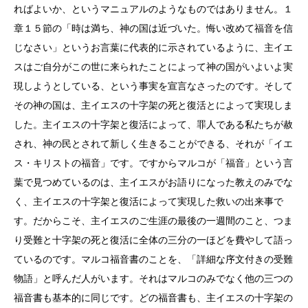
ればよいか、というマニュアルのようなものではありません。１
章１５節の「時は満ち、神の国は近づいた。悔い改めて福音を信
じなさい」というお言葉に代表的に示されているように、主イエ
スはご自分がこの世に来られたことによって神の国がいよいよ実
現しようとしている、という事実を宣言なさったのです。そして
その神の国は、主イエスの十字架の死と復活とによって実現しま
した。主イエスの十字架と復活によって、罪人である私たちが赦
され、神の民とされて新しく生きることができる、それが「イエ
ス・キリストの福音」です。ですからマルコが「福音」という言
葉で見つめているのは、主イエスがお語りになった教えのみでな
く、主イエスの十字架と復活によって実現した救いの出来事で
す。だからこそ、主イエスのご生涯の最後の一週間のこと、つま
り受難と十字架の死と復活に全体の三分の一ほどを費やして語っ
ているのです。マルコ福音書のことを、「詳細な序文付きの受難
物語」と呼んだ人がいます。それはマルコのみでなく他の三つの
福音書も基本的に同じです。どの福音書も、主イエスの十字架の