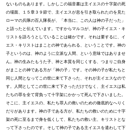
ないものもあります。しかしこの福音書は主イエスの十字架の死
の場面、１５章３９節で、主イエスが息を引き取られたのを見た
ローマの兵隊の百人隊長が、「本当に、この人は神の子だった」
と語ったと伝えています。ですからマルコが、神の子イエス・キ
リストを語ろうとしていることは確かです。それは要するに、イ
エス・キリストはまことの神であられる、ということです。神の
子というのは、神のように立派な人間、という意味ではありませ
ん。神の生みたもうた子、神と本質を同じくする、つまりご自身
がまことの神である方が「神の子」です。その神の子が私たちと
同じ人間となってこの世に来て下さった、それが主イエスなので
す。人間としてこの世に来て下さっただけでなく、主イエスは私
たちの罪を全て背負って十字架にかかって死んで下さいました。
そこに、主イエスの、私たち罪人の救いのための徹底的なへりく
だりがあります。神の子である方が、私たちの救いのために十字
架の死に至るまで身を低くして、私たちの救い主、キリストとな
って下さったのです。そして神の子である主イエスを遣わして下