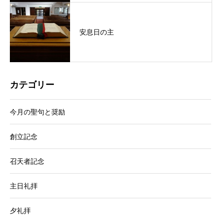
安息日の主
カテゴリー
今月の聖句と奨励
創立記念
召天者記念
主日礼拝
夕礼拝