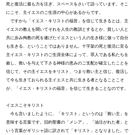
死と復活に最も力を注ぎ、スペースをさいて語っています。そこ
にこそ、主イエスのご生涯の中心があるからです。
ですから「イエス・キリストの福音」を信じて生きるとは、主
イエスの教えを聞いてそれを人生の教訓とするとか、貧しい人と
共に歩み殉教の死を遂げたイエスという人の生き様に倣って自分
も生きる、ということではありません。十字架の死と復活に至る
主イエス・キリストのご生涯全体によって、罪人である私たちを
赦し、救いを与えて下さる神様の恵みのご支配が確立したことを
信じて、その主イエスをキリスト、つまり救い主と信じ、復活し
て今も生きておられる主イエスと共に生きる者となることこそ
が、「イエス・キリストの福音」を信じて生きることなのです。
イエスこそキリスト
今も言いましたように、「キリスト」というのは「救い主」を
意味する言葉です。旧約聖書の「メシア」、「油注がれた者」と
いう言葉がギリシャ語に訳されて「キリスト」となりました。で