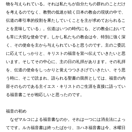
物を与えられている。それは私たちが自分たちの群れのことだけ
を考えるのでなく、教勢の低迷が続く日本の教会の現状の中で、
伝道の牽引車的役割を果たしていくことを主が求めておられるこ
とを意味している」。伝道はいつの時代にも、どの教会において
も常に大切な使命です。しかし私たちの教会は今、特別に強く深
く、その使命を主から与えられていると思うのです。主のご委託
に応えてしっかりと、キリストの福音を宣べ伝えていきたいと思
います。そしてその中心に、主の日の礼拝があります。その礼拝
を、伝道の使命をしっかりと覚えつつささげていきたい、そう思
う時に、そこで読まれ、語られる聖書の箇所としては、福音の内
容そのものである主イエス・キリストのご生涯を直接に語ってい
る福音書こそが相応しいと思ったのです。
福音の初め
なぜマルコによる福音書なのか。それは一つには消去法によっ
てです。ルカ福音書は終ったばかり、ヨハネ福音書は今、水曜日