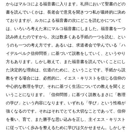
からはマルコによる福音書に入ります。礼拝において聖書のどの
書を読んでいくかは、長老会で意見を聞きつつ私が最終的に決め
ておりますが、ルカによる福音書の次にどこを読むかについて
は、いろいろ考えた末にマルコ福音書にしました。福音書を一つ
読み終えたのですから、次は数多くある手紙の一つを読む、とい
うのも一つの考え方です。あるいは、求道者会で学んでいる「ハ
イデルベルク信仰問答」に基づいて説教をしていく、というやり
方もあります。しかし敢えて、また福音書を読んでいくことにし
た決定的な理由は、伝道のために、ということです。手紙から説
教をする場合には、必然的に、イエス・キリストを信じる信仰の
中心的な教理を学び、それに基づく生活についての教えを聞くと
いうことになります。「信仰問答」に基づく説教もまさに「教理
の学び」という内容になります。いずれも「学び」という性格が
強くなるのです。それはそれでとても大切なことであって、信仰
を養い、育て、また勝手な思い込みを正し、主イエス・キリスト
に従っていく歩みを整えるために学びは欠かせません。しかしそ