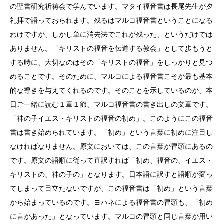
の聖書研究祈祷会で学んでいます。マタイ福音書は長尾先生が夕
礼拝で語っておられます。残るはマルコ福音書ということになる
わけですが、しかし単に消去法でこれが残った、というだけでは
ありません。「キリストの福音を伝道する教会」として歩もうと
する時に、大切なのはその「キリストの福音」をしっかりと見つ
めることです。そのために、マルコによる福音書こそが最も基本
的な導きを与えてくれるのです。そのことを示しているのが、本
日ご一緒に読む１章１節、マルコ福音書の書き出しの文章です。
「神の子イエス・キリストの福音の初め」。このようにこの福音
書は書き始められています。「初め」という言葉に初めに注目し
なければなりません。原文においては、この言葉が冒頭にあるの
です。原文の語順に従って直訳すれば「初め、福音の、イエス・
キリストの、神の子の」となります。日本語に訳すと語順が変っ
てしまって目立たないですが、この福音書は「初め」という言葉
から始まっているのです。ヨハネによる福音書の冒頭も、「初め
に言があった」となっています。マルコの冒頭と同じ言葉が用い