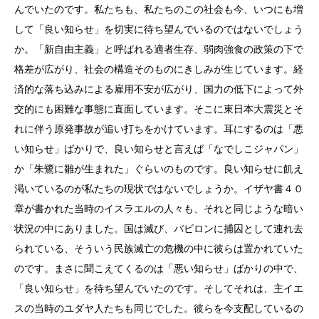
んでいたのです。私たちも、私たちのこの社会も今、いつにも増
して「良い知らせ」を切実に待ち望んでいるのではないでしょう
か。「新自由主義」と呼ばれる適者生存、弱肉強食の政策の下で
格差が広がり、社会の構造そのものにきしみが生じています。経
済的な落ち込みによる雇用不安が広がり、国力の低下によって外
交的にも困難な事態に直面しています。そこに東日本大震災とそ
れに伴う原発事故が追い打ちをかけています。耳にするのは「悪
い知らせ」ばかりで、良い知らせと言えば「なでしこジャパン」
か「朱鷺に雛が生まれた」ぐらいのものです。良い知らせに飢え
渇いているのが私たちの現状ではないでしょうか。イザヤ書４０
章が書かれた当時のイスラエルの人々も、それと同じような暗い
状況の中にありました。国は滅び、バビロンに捕囚として連れ去
られている、そういう民族滅亡の危機の中に彼らは置かれていた
のです。まさに聞こえてくるのは「悪い知らせ」ばかりの中で、
「良い知らせ」を待ち望んでいたのです。そしてそれは、主イエ
スの当時のユダヤ人たちも同じでした。彼らを今支配しているの