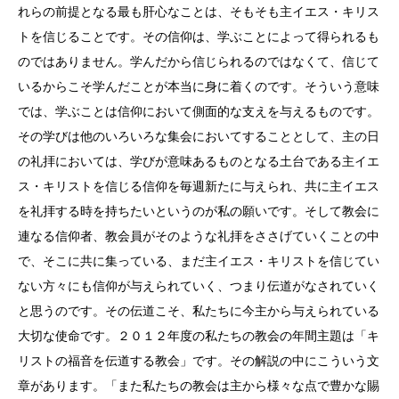
れらの前提となる最も肝心なことは、そもそも主イエス・キリス
トを信じることです。その信仰は、学ぶことによって得られるも
のではありません。学んだから信じられるのではなくて、信じて
いるからこそ学んだことが本当に身に着くのです。そういう意味
では、学ぶことは信仰において側面的な支えを与えるものです。
その学びは他のいろいろな集会においてすることとして、主の日
の礼拝においては、学びが意味あるものとなる土台である主イエ
ス・キリストを信じる信仰を毎週新たに与えられ、共に主イエス
を礼拝する時を持ちたいというのが私の願いです。そして教会に
連なる信仰者、教会員がそのような礼拝をささげていくことの中
で、そこに共に集っている、まだ主イエス・キリストを信じてい
ない方々にも信仰が与えられていく、つまり伝道がなされていく
と思うのです。その伝道こそ、私たちに今主から与えられている
大切な使命です。２０１２年度の私たちの教会の年間主題は「キ
リストの福音を伝道する教会」です。その解説の中にこういう文
章があります。「また私たちの教会は主から様々な点で豊かな賜