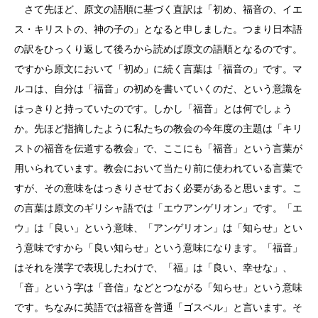
さて先ほど、原文の語順に基づく直訳は「初め、福音の、イエ
ス・キリストの、神の子の」となると申しました。つまり日本語
の訳をひっくり返して後ろから読めば原文の語順となるのです。
ですから原文において「初め」に続く言葉は「福音の」です。マ
ルコは、自分は「福音」の初めを書いていくのだ、という意識を
はっきりと持っていたのです。しかし「福音」とは何でしょう
か。先ほど指摘したように私たちの教会の今年度の主題は「キリ
ストの福音を伝道する教会」で、ここにも「福音」という言葉が
用いられています。教会において当たり前に使われている言葉で
すが、その意味をはっきりさせておく必要があると思います。こ
の言葉は原文のギリシャ語では「エウアンゲリオン」です。「エ
ウ」は「良い」という意味、「アンゲリオン」は「知らせ」とい
う意味ですから「良い知らせ」という意味になります。「福音」
はそれを漢字で表現したわけで、「福」は「良い、幸せな」、
「音」という字は「音信」などとつながる「知らせ」という意味
です。ちなみに英語では福音を普通「ゴスペル」と言います。そ