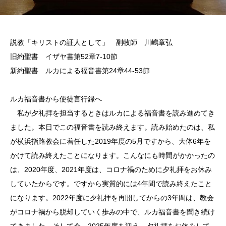
説教「キリストの証人として」 副牧師 川嶋章弘
旧約聖書 イザヤ書第52章7-10節
新約聖書 ルカによる福音書第24章44-53節
ルカ福音書から使徒言行録へ
私が夕礼拝を担当するときはルカによる福音書を読み進めてき
ました。本日でこの福音書を読み終えます。読み始めたのは、私
が横浜指路教会に着任した2019年度の5月ですから、大体6年を
かけて読み終えたことになります。こんなにも時間がかかったの
は、2020年度、2021年度は、コロナ禍のために夕礼拝をお休み
していたからです。ですから実質的には4年間で読み終えたこと
になります。2022年度に夕礼拝を再開してからの3年間は、教会
がコロナ禍から脱却していく歩みの中で、ルカ福音書を聞き続け
てきました。そして今、2025年度を迎え、夕礼拝をお休みして