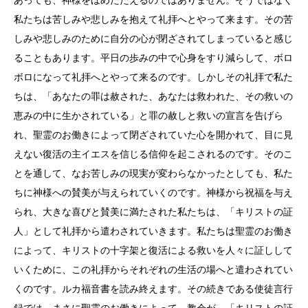
私たちは苦しみや悲しみを抱えて礼拝へとやって来ます。その苦
しみや悲しみのために自分の心が閉ざされてしまっていると感じ
ることもあります。平日の歩みの中で心身をすり減らして、ボロ
ボロになって礼拝へとやって来るのです。しかしその礼拝で私た
ちは、「あなたの罪は赦された、あなたは救われた、その救いの
恵みの中に生かされている」と罪の赦しと救いの宣言を告げら
れ、聖霊のお働きによって閉ざされていた心を開かれて、目に見
えない復活の主イエスを信じる信仰を起こされるのです。そのこ
とを通して、なお苦しみの現実が変わらなかったとしても、私た
ちに神様への賛美が与えられていくのです。神様から祝福を与え
られ、大きな喜びと賛美に満たされた私たちは、「キリストの証
人」として礼拝から遣わされていきます。私たちは聖霊のお働き
によって、キリストの十字架と復活による救いを人々に証しして
いくために、この礼拝からそれぞれの生活の場へと遣わされてい
くのです。ルカ福音書を読み終えます。その続きである使徒言行
録では、まさに聖霊のお働きによって、教会が、「キリストの証