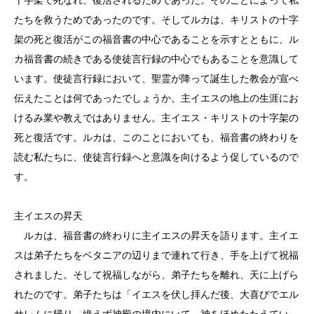
たちを救うためであったのです。そしてルカは、キリストの十字
架の死と復活がこの福音書の中心であることを示すとともに、ル
カ福音書の続きである使徒言行録の中心でもあることを意識して
います。使徒言行録において、聖霊が降って誕生した教会が宣べ
伝えたことは何であったでしょうか。主イエスの地上の生涯にお
けるみ業や教えではありません。主イエス・キリストの十字架の
死と復活です。ルカは、このことにおいても、福音書の終わりを
読む私たちに、使徒言行録へと意識を向けるよう促しているので
す。
主イエスの昇天
ルカは、福音書の終わりに主イエスの昇天を語ります。主イエ
スは弟子たちをベタニアの辺りまで連れて行き、手を上げて祝福
されました。そして祝福しながら、弟子たちを離れ、天に上げら
れたのです。弟子たちは「イエスを伏し拝んだ後、大喜びでエル
サレムに帰り、絶えず神殿の境内にいて、神をほめたたえてい