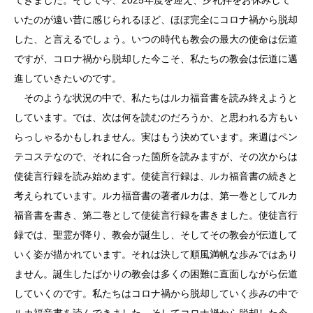
いたのが遠い昔に感じられるほど、ほぼ完全にコロナ禍から脱却
した、と言えるでしょう。いつの時代も教会の最大の使命は伝道
ですが、コロナ禍から脱却した今こそ、私たちの教会は伝道に邁
進していきたいのです。
そのような状況の中で、私たちはルカ福音書を読み終えようと
しています。では、次は何を読むのだろうか、と思われる方もい
らっしゃるかもしれません。実はもう決めています。来週はペン
テコステなので、それに合った箇所を読みますが、その次からは
使徒言行録を読み始めます。使徒言行録は、ルカ福音書の続きと
考えられています。ルカ福音書の著者ルカは、第一巻としてルカ
福音書を書き、第二巻として使徒言行録を書きました。使徒言行
録では、聖霊が降り、教会が誕生し、そしてその教会が伝道して
いく姿が描かれています。それは決して順風満帆な歩みではあり
ません。誕生したばかりの教会は多くの困難に直面しながら伝道
していくのです。私たちはコロナ禍から脱却していく歩みの中で
ルカ福音書を読んできました。そしてコロナ禍から脱却した今、