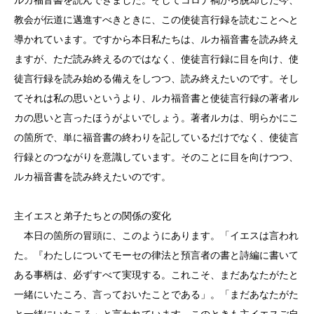
教会が伝道に邁進すべきときに、この使徒言行録を読むことへと
導かれています。ですから本日私たちは、ルカ福音書を読み終え
ますが、ただ読み終えるのではなく、使徒言行録に目を向け、使
徒言行録を読み始める備えをしつつ、読み終えたいのです。そし
てそれは私の思いというより、ルカ福音書と使徒言行録の著者ル
カの思いと言ったほうがよいでしょう。著者ルカは、明らかにこ
の箇所で、単に福音書の終わりを記しているだけでなく、使徒言
行録とのつながりを意識しています。そのことに目を向けつつ、
ルカ福音書を読み終えたいのです。
主イエスと弟子たちとの関係の変化
本日の箇所の冒頭に、このようにあります。「イエスは言われ
た。『わたしについてモーセの律法と預言者の書と詩編に書いて
ある事柄は、必ずすべて実現する。これこそ、まだあなたがたと
一緒にいたころ、言っておいたことである」。「まだあなたがた
と一緒にいたころ」と言われています。このときも主イエスご自