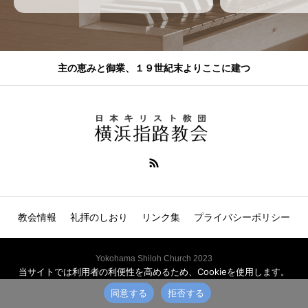
主の恵みと御業、１９世紀末よりここに建つ
教会情報
礼拝のしおり
リンク集
プライバシーポリシー
Yokohama Shiloh Church 2023
当サイトでは利用者の利便性を高めるため、Cookieを使用します。
同意する
拒否する
電話
説教