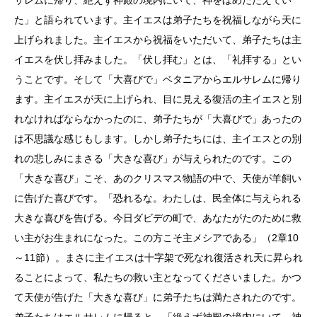
た」と語られています。主イエスは弟子たちを祝福しながら天に
上げられました。主イエスから祝福をいただいて、弟子たちは主
イエスを伏し拝みました。「伏し拝む」とは、「礼拝する」とい
うことです。そして「大喜びで」ベタニアからエルサレムに帰り
ます。主イエスが天に上げられ、目に見える復活の主イエスと別
れなければならなかったのに、弟子たちが「大喜びで」あったの
は不思議な感じもします。しかし弟子たちには、主イエスとの別
れの悲しみにまさる「大きな喜び」が与えられたのです。この
「大きな喜び」こそ、あのクリスマス物語の中で、天使が羊飼い
に告げた喜びです。「恐れるな。わたしは、民全体に与えられる
大きな喜びを告げる。今日ダビデの町で、あなたがたのために救
い主がお生まれになった。この方こそ主メシアである」（2章10
～11節）。まさに主イエスは十字架で死なれ復活され天に昇られ
ることによって、私たちの救い主となってくださいました。かつ
て天使が告げた「大きな喜び」に弟子たちは満たされたのです。
弟子たちはエルサレムに帰ると、「絶えず神殿の境内にいて、神