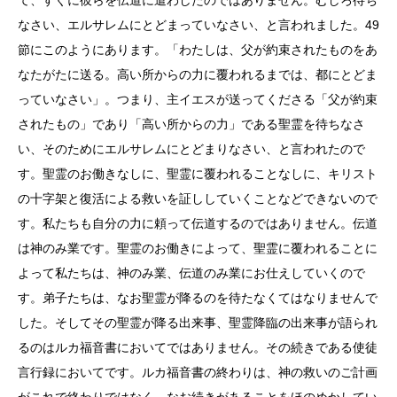
なさい、エルサレムにとどまっていなさい、と言われました。49
節にこのようにあります。「わたしは、父が約束されたものをあ
なたがたに送る。高い所からの力に覆われるまでは、都にとどま
っていなさい」。つまり、主イエスが送ってくださる「父が約束
されたもの」であり「高い所からの力」である聖霊を待ちなさ
い、そのためにエルサレムにとどまりなさい、と言われたので
す。聖霊のお働きなしに、聖霊に覆われることなしに、キリスト
の十字架と復活による救いを証ししていくことなどできないので
す。私たちも自分の力に頼って伝道するのではありません。伝道
は神のみ業です。聖霊のお働きによって、聖霊に覆われることに
よって私たちは、神のみ業、伝道のみ業にお仕えしていくので
す。弟子たちは、なお聖霊が降るのを待たなくてはなりませんで
した。そしてその聖霊が降る出来事、聖霊降臨の出来事が語られ
るのはルカ福音書においてではありません。その続きである使徒
言行録においてです。ルカ福音書の終わりは、神の救いのご計画
がこれで終わりではなく、なお続きがあることをほのめかしてい