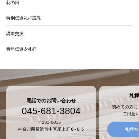
花の日
特別伝道礼拝説教
講壇交換
青年伝道夕礼拝
礼
電話でのお問い合わせ
初めての方に
045-681-3804
ご用意
〒231-0015
神奈川県横浜市中区尾上町６-８５
礼拝の