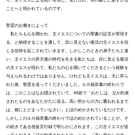
ことへと招かれているのです。
聖霊のお働きによって
私たちも心を開かれ、主イエスについての聖書の証言が実現す
る、と納得することを通して、目に見えない復活の主イエスを信
じる信仰を起こされていきます。しかしこのときの弟子たちと違
い、主イエスの昇天後の時代を生きる私たちは、目に見える復活
の主イエスが現れて、私たちの心を開いてくださるという経験を
与えられるわけではありません。けれども主イエスは、天に昇ら
れた後、聖霊を送ってくださいました。ルカ福音書の終わりで
は、このことはなお隠されていて、49節で「わたしは、父が約束
されたものをあなたがたに送る。高い所からの力に覆われるまで
は、都にとどまっていなさい」とほのめかされているだけです。
しかしこのルカ福音書の終わりでほのめかされていることが、そ
の続きである使徒言行録で明らかにされます。この主イエスが送
ってくださる「父が約束されたもの」こそ、「高い所からの力」