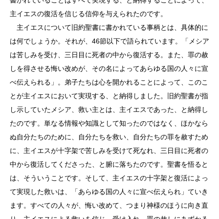
主イエスの復活を信じる信仰を与えられたのです。
主イエスについて旧約聖書に書かれている事柄とは、具体的に
は何でしょうか。それが、46節以下で語られています。「メシア
は苦しみを受け、三日目に死者の中から復活する。また、罪の赦
しを得させる悔い改めが、その名によってあらゆる国の人々に宣
べ伝えられる」。弟子たちは心を開かれることによって、このこ
とが主イエスにおいて実現する、と納得しました。旧約聖書が指
し示していたメシア、救い主とは、主イエスであった、と納得し
たのです。単なる情報や知識として知ったのではなく、ほかなら
ぬ自分たちのために、自分たちを救い、自分たちの罪を赦すため
に、主イエスが十字架で苦しみを受けて死なれ、三日目に死者の
中から復活してくださった、と腑に落ちたのです。聖書を悟ると
は、そういうことです。そして、主イエスの十字架と復活によっ
て実現した救いは、「あらゆる国の人々に宣べ伝えられ」ていき
ます。すべての人々が、悔い改めて、つまり神様のほうに向き直
り、主イエスによる救いを信じ、受け入れ、罪の赦しにあずかる