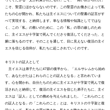
こそ、聖霊にほかならないのです。この聖霊のお働きによって私
たちの心が開かれ、私たちは主イエスについての聖書の証言がす
べて実現する、と納得します。単なる情報や知識としてではな
く、この「私」の救いのために、この「私」の罪の赦しのため
に、主イエスが十字架で死んでくださり復活してくださった、と
腑に落ちるのです。そのことを通して、目に見えない復活の主イ
エスを信じる信仰が、私たちに起こされていくのです。
キリストの証人として
主イエスは弟子たちに47節の後半から、「エルサレムから始め
て、あなたがたはこれらのことの証人となる」と言われていま
す。心を開かれ、自分たちのために主イエスが十字架で死んで復
活されたと納得して、復活の主イエスを信じた弟子たちに、主イ
エスは「証人」としての務めを与えられました。「これらのこと
の証人となる」の「これらのこと」とは、キリストの十字架と復
活によって、私たちの罪が赦され、私たちが救われたことにほか