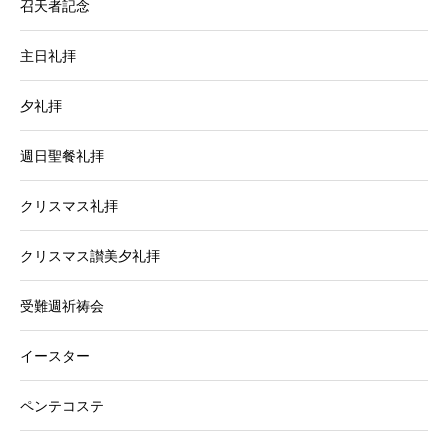
召天者記念
主日礼拝
夕礼拝
週日聖餐礼拝
クリスマス礼拝
クリスマス讃美夕礼拝
受難週祈祷会
イースター
ペンテコステ