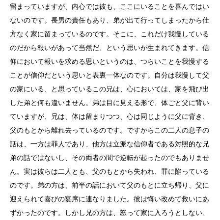
留まっていますが、内心では彼も、ここにいることを喜んではい
ないのです。長男の責任もあり、弟が出て行ってしまったから仕
方なく家に留まっているのです。そこに、これだけ我慢している
のだから報いがあって当然だ、という思いが生まれてきます。信
仰において報いを求める思いというのは、つらいことを我慢する
ことが信仰だという思いと表裏一体なのです。自分は我慢して父
の家にいる、と思っているこの兄は、心においては、家を飛び出
した弟と何も違いません。弟は目に見える形で、体ごと父に背い
ていますが、兄は、体は留まりつつ、心は同じように父に背き、
父のもとから離れ去っているのです。ですからこの二人の息子の
話は、一方は罪人であり、他方は立派な信仰者である対照的な兄
弟の話ではないし、その両者の間で逆転が起ったのでもありませ
ん。実は彼らは二人とも、父のもとから失われ、罪に陥っている
のです。弟の方は、前半の話において父のもとに立ち帰り、父に
迎えられて喜びの宴席に連なりました。彼は悔い改めて救いにあ
ずかったのです。しかし兄の方は、怒って家に入ろうとしない、