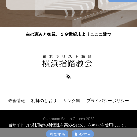
主の恵みと御業、１９世紀末よりここに建つ
教会情報
礼拝のしおり
リンク集
プライバシーポリシー
Yokohama Shiloh Church 2023
当サイトでは利用者の利便性を高めるため、Cookieを使用します。
同意する
拒否する
電話
説教