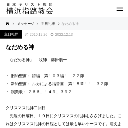
メッセージ
主日礼拝
なだめる神
主日礼拝
2010.12.26
2022.12.13
なだめる神
「なだめる神」 牧師 藤掛順一
・ 旧約聖書： 詩編 第１０３編１－２２節
・ 新約聖書： ルカによる福音書 第１５章１１－３２節
・ 讃美歌： ２６６、１４９、３９２
クリスマス礼拝二回目
先週の日曜日、１９日にクリスマスの礼拝をささげました。こ
れはクリスマス礼拝の日程としては最も早いケースです。迎えよ