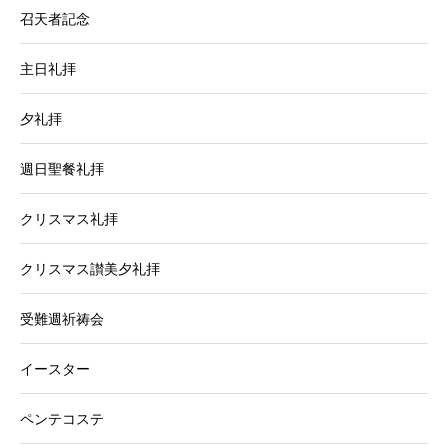
召天者記念
主日礼拝
夕礼拝
週日聖餐礼拝
クリスマス礼拝
クリスマス讃美夕礼拝
受難週祈祷会
イースター
ペンテコステ