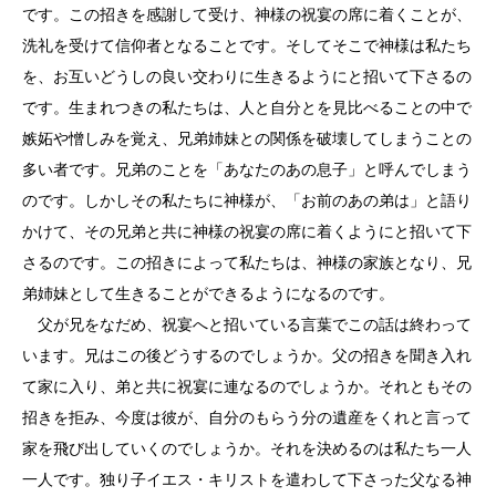
です。この招きを感謝して受け、神様の祝宴の席に着くことが、
洗礼を受けて信仰者となることです。そしてそこで神様は私たち
を、お互いどうしの良い交わりに生きるようにと招いて下さるの
です。生まれつきの私たちは、人と自分とを見比べることの中で
嫉妬や憎しみを覚え、兄弟姉妹との関係を破壊してしまうことの
多い者です。兄弟のことを「あなたのあの息子」と呼んでしまう
のです。しかしその私たちに神様が、「お前のあの弟は」と語り
かけて、その兄弟と共に神様の祝宴の席に着くようにと招いて下
さるのです。この招きによって私たちは、神様の家族となり、兄
弟姉妹として生きることができるようになるのです。
父が兄をなだめ、祝宴へと招いている言葉でこの話は終わって
います。兄はこの後どうするのでしょうか。父の招きを聞き入れ
て家に入り、弟と共に祝宴に連なるのでしょうか。それともその
招きを拒み、今度は彼が、自分のもらう分の遺産をくれと言って
家を飛び出していくのでしょうか。それを決めるのは私たち一人
一人です。独り子イエス・キリストを遣わして下さった父なる神