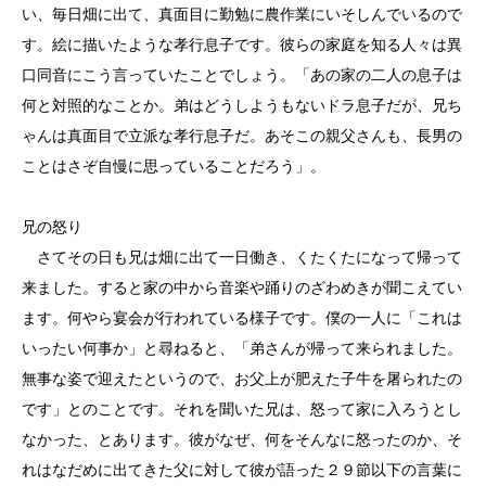
い、毎日畑に出て、真面目に勤勉に農作業にいそしんでいるので
す。絵に描いたような孝行息子です。彼らの家庭を知る人々は異
口同音にこう言っていたことでしょう。「あの家の二人の息子は
何と対照的なことか。弟はどうしようもないドラ息子だが、兄ち
ゃんは真面目で立派な孝行息子だ。あそこの親父さんも、長男の
ことはさぞ自慢に思っていることだろう」。
兄の怒り
さてその日も兄は畑に出て一日働き、くたくたになって帰って
来ました。すると家の中から音楽や踊りのざわめきが聞こえてい
ます。何やら宴会が行われている様子です。僕の一人に「これは
いったい何事か」と尋ねると、「弟さんが帰って来られました。
無事な姿で迎えたというので、お父上が肥えた子牛を屠られたの
です」とのことです。それを聞いた兄は、怒って家に入ろうとし
なかった、とあります。彼がなぜ、何をそんなに怒ったのか、そ
れはなだめに出てきた父に対して彼が語った２９節以下の言葉に