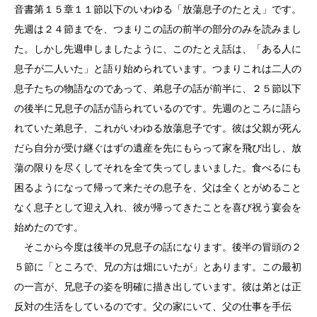
音書第１５章１１節以下のいわゆる「放蕩息子のたとえ」です。
先週は２４節までを、つまりこの話の前半の部分のみを読みまし
た。しかし先週申しましたように、このたとえ話は、「ある人に
息子が二人いた」と語り始められています。つまりこれは二人の
息子たちの物語なのであって、弟息子の話が前半に、２５節以下
の後半に兄息子の話が語られているのです。先週のところに語ら
れていた弟息子、これがいわゆる放蕩息子です。彼は父親が死ん
だら自分が受け継ぐはずの遺産を先にもらって家を飛び出し、放
蕩の限りを尽くしてそれを全て失ってしまいました。食べるにも
困るようになって帰って来たその息子を、父は全くとがめること
なく息子として迎え入れ、彼が帰ってきたことを喜び祝う宴会を
始めたのです。
そこから今度は後半の兄息子の話になります。後半の冒頭の２
５節に「ところで、兄の方は畑にいたが」とあります。この最初
の一言が、兄息子の姿を明確に描き出しています。彼は弟とは正
反対の生活をしているのです。父の家にいて、父の仕事を手伝