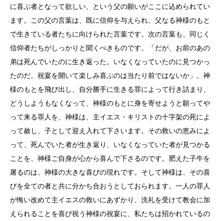
に喜ぶ者となって欲しい、という父の願いがここに込められてい
ます。この父の言葉は、既に信仰を与えられ、父なる神様のもと
で生きている者たちに向けられた言葉です。次の言葉も、同じく
信仰者たちがしっかりと聞くべきものです。「だが、お前のあの
弟は死んでいたのに生き返った。いなくなっていたのに見つかっ
たのだ。祝宴を開いて楽しみ喜ぶのは当たり前ではないか」。神
様のもとを飛び出し、自分勝手に生きる罪によって行き詰まり、
どうしようもなくなって、神様のもとに身を寄せようと願ってや
って来る罪人を、神様は、主イエス・キリストの十字架の死によ
って赦し、子として迎え入れて下さいます。その救いの恵みによ
って、死んでいた者が生き返り、いなくなっていた者が見つかる
ことを、神様ご自身が心から喜んで下さるのです。肥えた子牛を
屠るのは、神様の大きな喜びの現れです。そして神様は、その喜
びを全ての者と共に分かち合おうとしておられます。一人の罪人
が悔い改めて主イエスの救いにあずかり、洗礼を受けて教会に加
えられることを喜び祝う神様の祝宴に、私たちは招かれているの