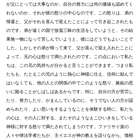
が父にとっては大事なのか、自分の努力には何の価値も認めてく
れないのか、それが彼の怒りの中心なのです。この怒りは、弟の
帰還と、父がそれを喜んで迎えたことによって引き起こされたも
のです。弟が遠くの国で放蕩三昧の生活をしていようと、その結
果無一物になって苦しんでいようと、彼にはどうでもよいことで
した。しかしその弟が帰って来て、父が喜んで迎え入れたことに
よって、兄の心は怒りで満たされたのです。この点において私た
ちは、この兄の気持ちが分かると言うことができます。つまり私
たちも、たとえこの兄のように熱心に神様に仕え、信仰に励んで
はいなくても、他の人との関係の中でこのような怒り、嫉妬の思
いに陥ることがしばしばあるからです。特に、自分の方が苦労し
たり、努力したり、がまんしているのに、そうでない人の方が認
められたり、よい思いをするようなことを体験する時に、私たち
の心は、その人に対する、またそのようなえこひいきをしている
神様に対する怒りで満たされてしまうのです。ファリサイ派の
人々や律法学者たちが、主イエスが神の教えを語りながら、徴税