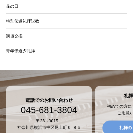
花の日
特別伝道礼拝説教
講壇交換
青年伝道夕礼拝
礼
電話でのお問い合わせ
初めての方に
045-681-3804
ご用意
〒231-0015
神奈川県横浜市中区尾上町６-８５
礼拝の