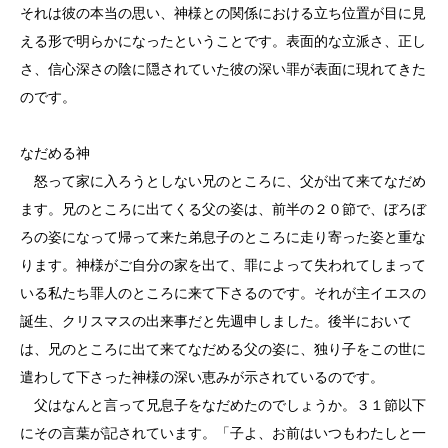
それは彼の本当の思い、神様との関係における立ち位置が目に見
える形で明らかになったということです。表面的な立派さ、正し
さ、信心深さの陰に隠されていた彼の深い罪が表面に現れてきた
のです。
なだめる神
怒って家に入ろうとしない兄のところに、父が出て来てなだめ
ます。兄のところに出てくる父の姿は、前半の２０節で、ぼろぼ
ろの姿になって帰って来た弟息子のところに走り寄った姿と重な
ります。神様がご自分の家を出て、罪によって失われてしまって
いる私たち罪人のところに来て下さるのです。それが主イエスの
誕生、クリスマスの出来事だと先週申しました。後半において
は、兄のところに出て来てなだめる父の姿に、独り子をこの世に
遣わして下さった神様の深い恵みが示されているのです。
父はなんと言って兄息子をなだめたのでしょうか。３１節以下
にその言葉が記されています。「子よ、お前はいつもわたしと一