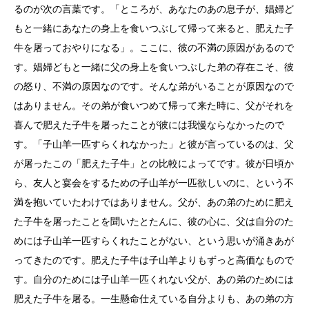
るのが次の言葉です。「ところが、あなたのあの息子が、娼婦ど
もと一緒にあなたの身上を食いつぶして帰って来ると、肥えた子
牛を屠っておやりになる」。ここに、彼の不満の原因があるので
す。娼婦どもと一緒に父の身上を食いつぶした弟の存在こそ、彼
の怒り、不満の原因なのです。そんな弟がいることが原因なので
はありません。その弟が食いつめて帰って来た時に、父がそれを
喜んで肥えた子牛を屠ったことが彼には我慢ならなかったので
す。「子山羊一匹すらくれなかった」と彼が言っているのは、父
が屠ったこの「肥えた子牛」との比較によってです。彼が日頃か
ら、友人と宴会をするための子山羊が一匹欲しいのに、という不
満を抱いていたわけではありません。父が、あの弟のために肥え
た子牛を屠ったことを聞いたとたんに、彼の心に、父は自分のた
めには子山羊一匹すらくれたことがない、という思いが涌きあが
ってきたのです。肥えた子牛は子山羊よりもずっと高価なもので
す。自分のためには子山羊一匹くれない父が、あの弟のためには
肥えた子牛を屠る。一生懸命仕えている自分よりも、あの弟の方