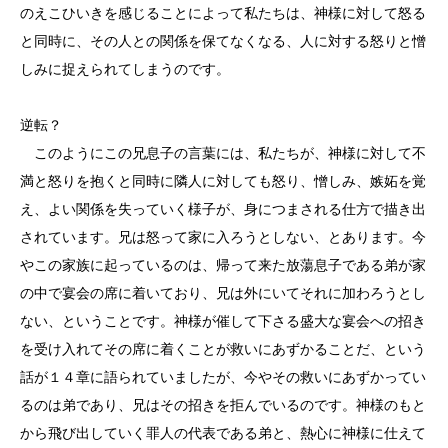
のえこひいきを感じることによって私たちは、神様に対して怒る
と同時に、その人との関係を保てなくなる、人に対する怒りと憎
しみに捉えられてしまうのです。
逆転？
このようにこの兄息子の言葉には、私たちが、神様に対して不
満と怒りを抱くと同時に隣人に対しても怒り、憎しみ、嫉妬を覚
え、よい関係を失っていく様子が、身につまされる仕方で描き出
されています。兄は怒って家に入ろうとしない、とあります。今
やこの家族に起っているのは、帰って来た放蕩息子である弟が家
の中で宴会の席に着いており、兄は外にいてそれに加わろうとし
ない、ということです。神様が催して下さる盛大な宴会への招き
を受け入れてその席に着くことが救いにあずかることだ、という
話が１４章に語られていましたが、今やその救いにあずかってい
るのは弟であり、兄はその招きを拒んでいるのです。神様のもと
から飛び出していく罪人の代表である弟と、熱心に神様に仕えて