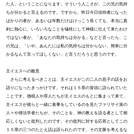
た人、ということになります。そういう人こそが、この兄の気持
ちが分かると言えるのです。ですから、昨日今日信仰者になった
ばかりの者が、あるいは年数だけはけっこう長くても、本当に真
剣に熱心に、いろいろなことを犠牲にして神様に仕えて来たわけ
ではない者が、「あなたの気持ちは分かる」などと言ったら、こ
の兄は、「いや、あんたには私の気持ちは分からない、簡単に分
かるなんて言ってほしくない」と言うだろうと思うのです。
主イエスへの敵意
さらに考えるべきことは、主イエスがこの二人の息子の話をお
語りになったきっかけです。それは１５章の冒頭に語られていた
ことです。徴税人や罪人たちが主イエスのもとに集まって来て、
主イエスが彼らと一緒に食事をしているのを見たファリサイ派の
人々や律法学者たちが、そのことを、神の教えを語る者として相
応しくないと批判したのです。その批判に対する応答としてこの
１５章の三つのたとえ話は語られたのです。その文脈を考えるな