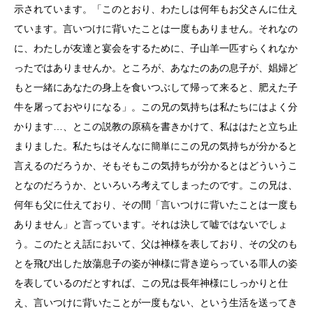
示されています。「このとおり、わたしは何年もお父さんに仕え
ています。言いつけに背いたことは一度もありません。それなの
に、わたしが友達と宴会をするために、子山羊一匹すらくれなか
ったではありませんか。ところが、あなたのあの息子が、娼婦ど
もと一緒にあなたの身上を食いつぶして帰って来ると、肥えた子
牛を屠っておやりになる」。この兄の気持ちは私たちにはよく分
かります…、とこの説教の原稿を書きかけて、私ははたと立ち止
まりました。私たちはそんなに簡単にこの兄の気持ちが分かると
言えるのだろうか、そもそもこの気持ちが分かるとはどういうこ
となのだろうか、といろいろ考えてしまったのです。この兄は、
何年も父に仕えており、その間「言いつけに背いたことは一度も
ありません」と言っています。それは決して嘘ではないでしょ
う。このたとえ話において、父は神様を表しており、その父のも
とを飛び出した放蕩息子の姿が神様に背き逆らっている罪人の姿
を表しているのだとすれば、この兄は長年神様にしっかりと仕
え、言いつけに背いたことが一度もない、という生活を送ってき