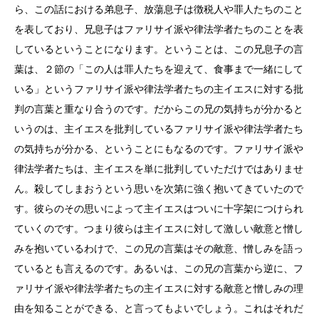
ら、この話における弟息子、放蕩息子は徴税人や罪人たちのこと
を表しており、兄息子はファリサイ派や律法学者たちのことを表
しているということになります。ということは、この兄息子の言
葉は、２節の「この人は罪人たちを迎えて、食事まで一緒にして
いる」というファリサイ派や律法学者たちの主イエスに対する批
判の言葉と重なり合うのです。だからこの兄の気持ちが分かると
いうのは、主イエスを批判しているファリサイ派や律法学者たち
の気持ちが分かる、ということにもなるのです。ファリサイ派や
律法学者たちは、主イエスを単に批判していただけではありませ
ん。殺してしまおうという思いを次第に強く抱いてきていたので
す。彼らのその思いによって主イエスはついに十字架につけられ
ていくのです。つまり彼らは主イエスに対して激しい敵意と憎し
みを抱いているわけで、この兄の言葉はその敵意、憎しみを語っ
ているとも言えるのです。あるいは、この兄の言葉から逆に、フ
ァリサイ派や律法学者たちの主イエスに対する敵意と憎しみの理
由を知ることができる、と言ってもよいでしょう。これはそれだ