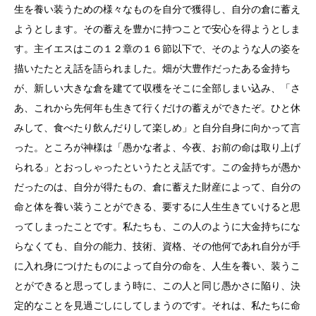
生を養い装うための様々なものを自分で獲得し、自分の倉に蓄え
ようとします。その蓄えを豊かに持つことで安心を得ようとしま
す。主イエスはこの１２章の１６節以下で、そのような人の姿を
描いたたとえ話を語られました。畑が大豊作だったある金持ち
が、新しい大きな倉を建てて収穫をそこに全部しまい込み、「さ
あ、これから先何年も生きて行くだけの蓄えができたぞ。ひと休
みして、食べたり飲んだりして楽しめ」と自分自身に向かって言
った。ところが神様は「愚かな者よ、今夜、お前の命は取り上げ
られる」とおっしゃったというたとえ話です。この金持ちが愚か
だったのは、自分が得たもの、倉に蓄えた財産によって、自分の
命と体を養い装うことができる、要するに人生生きていけると思
ってしまったことです。私たちも、この人のように大金持ちにな
らなくても、自分の能力、技術、資格、その他何であれ自分が手
に入れ身につけたものによって自分の命を、人生を養い、装うこ
とができると思ってしまう時に、この人と同じ愚かさに陥り、決
定的なことを見過ごしにしてしまうのです。それは、私たちに命