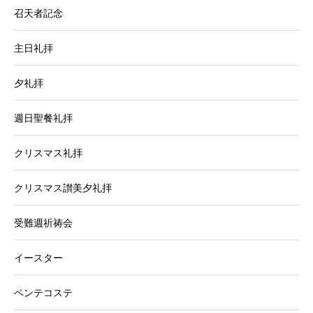
召天者記念
主日礼拝
夕礼拝
週日聖餐礼拝
クリスマス礼拝
クリスマス讃美夕礼拝
受難週祈祷会
イースター
ペンテコステ