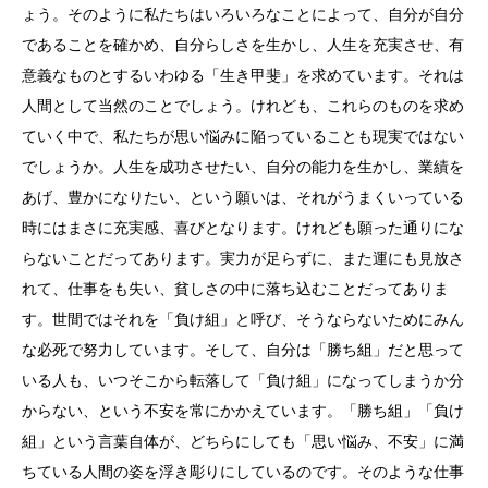
ょう。そのように私たちはいろいろなことによって、自分が自分
であることを確かめ、自分らしさを生かし、人生を充実させ、有
意義なものとするいわゆる「生き甲斐」を求めています。それは
人間として当然のことでしょう。けれども、これらのものを求め
ていく中で、私たちが思い悩みに陥っていることも現実ではない
でしょうか。人生を成功させたい、自分の能力を生かし、業績を
あげ、豊かになりたい、という願いは、それがうまくいっている
時にはまさに充実感、喜びとなります。けれども願った通りにな
らないことだってあります。実力が足らずに、また運にも見放さ
れて、仕事をも失い、貧しさの中に落ち込むことだってありま
す。世間ではそれを「負け組」と呼び、そうならないためにみん
な必死で努力しています。そして、自分は「勝ち組」だと思って
いる人も、いつそこから転落して「負け組」になってしまうか分
からない、という不安を常にかかえています。「勝ち組」「負け
組」という言葉自体が、どちらにしても「思い悩み、不安」に満
ちている人間の姿を浮き彫りにしているのです。そのような仕事