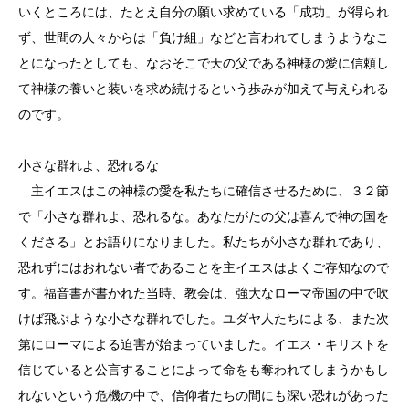
いくところには、たとえ自分の願い求めている「成功」が得られ
ず、世間の人々からは「負け組」などと言われてしまうようなこ
とになったとしても、なおそこで天の父である神様の愛に信頼し
て神様の養いと装いを求め続けるという歩みが加えて与えられる
のです。
小さな群れよ、恐れるな
主イエスはこの神様の愛を私たちに確信させるために、３２節
で「小さな群れよ、恐れるな。あなたがたの父は喜んで神の国を
くださる」とお語りになりました。私たちが小さな群れであり、
恐れずにはおれない者であることを主イエスはよくご存知なので
す。福音書が書かれた当時、教会は、強大なローマ帝国の中で吹
けば飛ぶような小さな群れでした。ユダヤ人たちによる、また次
第にローマによる迫害が始まっていました。イエス・キリストを
信じていると公言することによって命をも奪われてしまうかもし
れないという危機の中で、信仰者たちの間にも深い恐れがあった