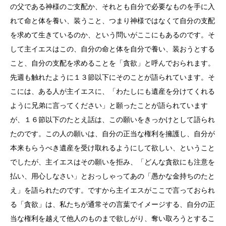
の父である神様のご支配か、それとも自分で必要なものを手に入
れて命と体を養い、装うこと、つまり神様ではなくて自分の支配
を求めて生きているのか、という問いがここにもあるのです。そ
して主イエスはこの、自分の命と体を自分で養い、装おうとする
こと、自分の支配を求めることを「貪欲」と呼んでおられます。
先週も触れたように１３節以下にそのことが語られています。そ
こには、ある人が主イエスに、「わたしにも遺産を分けてくれる
ように兄弟に言ってください」と願ったことが語られています
が、１６節以下のたとえ話は、この願いをきっかけとして語られ
たのです。この人の願いは、自分の正当な権利を擁護し、自分が
本来もらうべき遺産を受け取れるようにして欲しい、ということ
でしたが、主イエスはその願いを拒み、「どんな貪欲にも注意を
払い、用心しなさい」とおっしゃってあの「愚かな金持ちのたと
え」を語られたのです。ですから主イエスがここで言っておられ
る「貪欲」は、私たちが通常その言葉でイメージする、自分の正
当な権利を越えて他人のものまで欲しがり、奪い取ろうとするこ