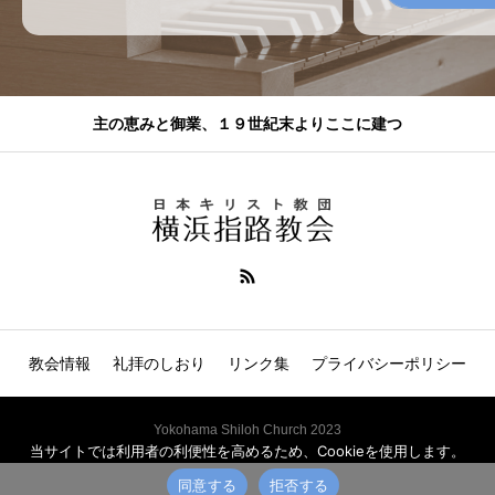
主の恵みと御業、１９世紀末よりここに建つ
教会情報
礼拝のしおり
リンク集
プライバシーポリシー
Yokohama Shiloh Church 2023
当サイトでは利用者の利便性を高めるため、Cookieを使用します。
同意する
拒否する
電話
説教