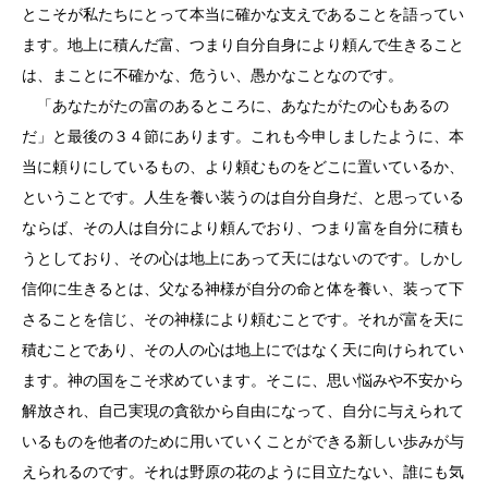
とこそが私たちにとって本当に確かな支えであることを語ってい
ます。地上に積んだ富、つまり自分自身により頼んで生きること
は、まことに不確かな、危うい、愚かなことなのです。
「あなたがたの富のあるところに、あなたがたの心もあるの
だ」と最後の３４節にあります。これも今申しましたように、本
当に頼りにしているもの、より頼むものをどこに置いているか、
ということです。人生を養い装うのは自分自身だ、と思っている
ならば、その人は自分により頼んでおり、つまり富を自分に積も
うとしており、その心は地上にあって天にはないのです。しかし
信仰に生きるとは、父なる神様が自分の命と体を養い、装って下
さることを信じ、その神様により頼むことです。それが富を天に
積むことであり、その人の心は地上にではなく天に向けられてい
ます。神の国をこそ求めています。そこに、思い悩みや不安から
解放され、自己実現の貪欲から自由になって、自分に与えられて
いるものを他者のために用いていくことができる新しい歩みが与
えられるのです。それは野原の花のように目立たない、誰にも気