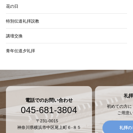
花の日
特別伝道礼拝説教
講壇交換
青年伝道夕礼拝
礼
電話でのお問い合わせ
初めての方に
045-681-3804
ご用意
〒231-0015
神奈川県横浜市中区尾上町６-８５
礼拝の