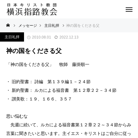
メッセージ
主日礼拝
神の国をくださる父
主日礼拝
2010.08.01
2022.12.13
神の国をくださる父
「神の国をくださる父」 牧師 藤掛順一
・ 旧約聖書： 詩編 第１３９編１－２４節
・ 新約聖書： ルカによる福音書 第１２章２２－３４節
・ 讃美歌：１９、１６６、３５７
思い悩むな
先週に続いて、ルカによる福音書第１２章２２～３４節からみ
言葉に聞きたいと思います。主イエス・キリストはご自分に従っ