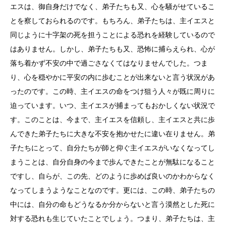
エスは、御自身だけでなく、弟子たちも又、心を騒がせているこ
とを察しておられるのです。もちろん、弟子たちは、主イエスと
同じように十字架の死を担うことによる恐れを経験しているので
はありません。しかし、弟子たちも又、恐怖に捕らえられ、心が
落ち着かず不安の中で過ごさなくてはなりませんでした。つま
り、心を穏やかに平安の内に歩むことが出来ないと言う状況があ
ったのです。この時、主イエスの命をつけ狙う人々が既に周りに
迫っています。いつ、主イエスが捕まってもおかしくない状況で
す。このことは、今まで、主イエスを信頼し、主イエスと共に歩
んできた弟子たちに大きな不安を抱かせたに違い在りません。弟
子たちにとって、自分たちが師と仰ぐ主イエスがいなくなってし
まうことは、自分自身の今まで歩んできたことが無駄になること
ですし、自らが、この先、どのように歩めば良いのかわからなく
なってしまうようなことなのです。更には、この時、弟子たちの
中には、自分の命もどうなるか分からないと言う漠然とした死に
対する恐れも生じていたことでしょう。つまり、弟子たちは、主