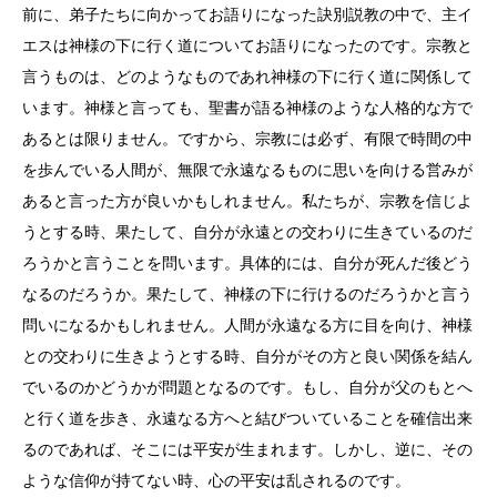
前に、弟子たちに向かってお語りになった訣別説教の中で、主イ
エスは神様の下に行く道についてお語りになったのです。宗教と
言うものは、どのようなものであれ神様の下に行く道に関係して
います。神様と言っても、聖書が語る神様のような人格的な方で
あるとは限りません。ですから、宗教には必ず、有限で時間の中
を歩んでいる人間が、無限で永遠なるものに思いを向ける営みが
あると言った方が良いかもしれません。私たちが、宗教を信じよ
うとする時、果たして、自分が永遠との交わりに生きているのだ
ろうかと言うことを問います。具体的には、自分が死んだ後どう
なるのだろうか。果たして、神様の下に行けるのだろうかと言う
問いになるかもしれません。人間が永遠なる方に目を向け、神様
との交わりに生きようとする時、自分がその方と良い関係を結ん
でいるのかどうかが問題となるのです。もし、自分が父のもとへ
と行く道を歩き、永遠なる方へと結びついていることを確信出来
るのであれば、そこには平安が生まれます。しかし、逆に、その
ような信仰が持てない時、心の平安は乱されるのです。