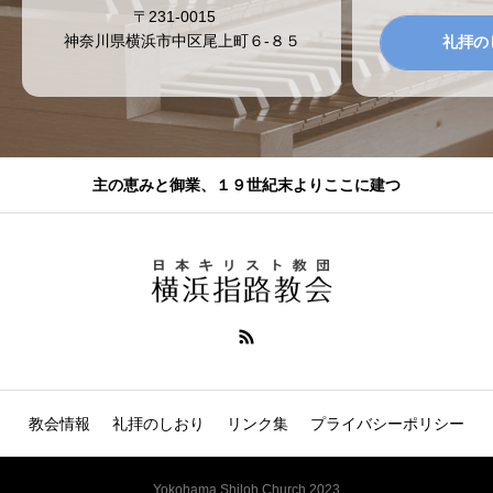
〒231-0015
神奈川県横浜市中区尾上町６-８５
礼拝の
主の恵みと御業、１９世紀末よりここに建つ
教会情報
礼拝のしおり
リンク集
プライバシーポリシー
Yokohama Shiloh Church 2023