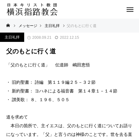
メッセージ
主日礼拝
父のもとに行く道
主日礼拝
2008.09.21
2022.12.15
父のもとに行く道
「父のもとに行く道」 伝道師 嶋田恵悟
・ 旧約聖書： 詩編 第１１９編２５－３２節
・ 新約聖書： ヨハネによる福音書 第１４章１－１４節
・ 讃美歌： ８、１９６、５０５
道を求めて
本日の箇所で、主イエスは、父のもとに行く道についてお語り
になっています。「父」と言うのは神様のことです。世を去る直