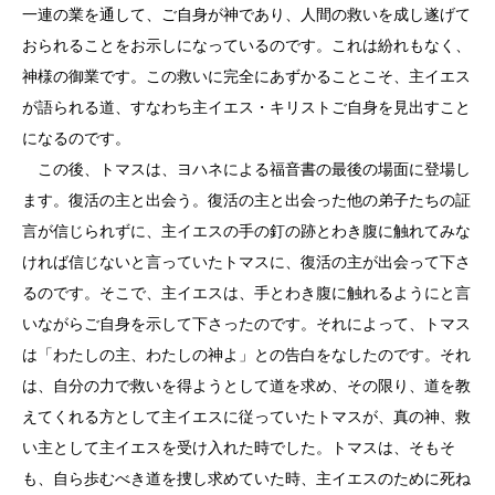
一連の業を通して、ご自身が神であり、人間の救いを成し遂げて
おられることをお示しになっているのです。これは紛れもなく、
神様の御業です。この救いに完全にあずかることこそ、主イエス
が語られる道、すなわち主イエス・キリストご自身を見出すこと
になるのです。
この後、トマスは、ヨハネによる福音書の最後の場面に登場し
ます。復活の主と出会う。復活の主と出会った他の弟子たちの証
言が信じられずに、主イエスの手の釘の跡とわき腹に触れてみな
ければ信じないと言っていたトマスに、復活の主が出会って下さ
るのです。そこで、主イエスは、手とわき腹に触れるようにと言
いながらご自身を示して下さったのです。それによって、トマス
は「わたしの主、わたしの神よ」との告白をなしたのです。それ
は、自分の力で救いを得ようとして道を求め、その限り、道を教
えてくれる方として主イエスに従っていたトマスが、真の神、救
い主として主イエスを受け入れた時でした。トマスは、そもそ
も、自ら歩むべき道を捜し求めていた時、主イエスのために死ね