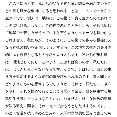
この世にあって、私たちが父なる神と良い関係を結んでいるこ
との最も確かな根拠になると思われることは、この世での自らの
生き方です。例えば、単純に、この世で、良く生きたのであれば
天国に行ける。しかし、この世で悪いことをしたら、それに応じ
て地獄での苦しみが待っていると言うようなイメージを持つかも
しれません。私たちが、そのように、この世での歩みを根拠に父
なる神様の救いを確信しようとする時、この地での生き方を具体
的に示す規範となるものを求めようとします。私たちが歩む世
は、混沌としており、どのように生きれば良いのか、私たちに
は、はっきり分からないからです。そこで、しばしば、自分の生
き方を規定するような信仰の道が求められるのです。道と聞くと
どのようなものを想像するでしょうか。それは、私たちに生き方
を示し、それを極めて行くことで真理へと至る、命を約束する規
準や生き方と言うようなことかもしれません。様々な宗教の開祖
が語る教えに聞き、それに従って歩もうとしたりするのです。こ
のような道を捜し求める営みを、人間の宗教的な営みと言っても