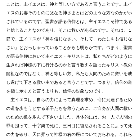
ことは、主イエスは、神と等しい方であると言うことです。主イ
エスのお姿そのものに父なる神さまとはどのような方なのかが示
されているのです。聖書が語る信仰とは、主イエスこそ神である
と信じることなのであり、そこに救いがあるのです。それは、１
節で、主イエスが「神を信じなさい、そして、わたしをも信じな
さい」とおっしゃっていることからも明らかです。つまり、聖書
が語る信仰において主イエス・キリストは、私たちがどのように
生きれば神様の下に行けるのかと言う教えを語ったキリスト教の
開祖なのではなく、神と等しい方、私たち人間のために救いを成
し遂げて下さる救い主であると言うことです。つまり、信仰の道
を指し示す方と言うよりも、信仰の対象なのです。
主イエスは、自らの力によって真理を求め、命に到達するため
の道を歩もうとする弟子たちを救うために、ご自身が人間の救い
のための道を歩んで下さいました。具体的には、お一人で人間の
罪を担って、十字架で死に、三日目に復活されることによって死
の力を破り、天に昇って神様の右の座についておられる。これら