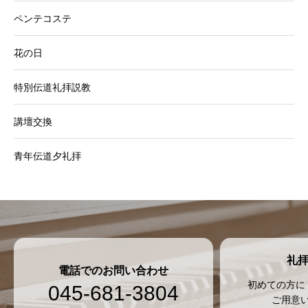
ペンテコステ
花の日
特別伝道礼拝説教
講壇交換
青年伝道夕礼拝
礼
電話でのお問い合わせ
初めての方に
045-681-3804
ご用意