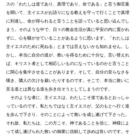
スの「わたしは道であり、真理であり、命である」と言う御言葉
を聞いて、主イエスがお語りになる教えを守って行くことで真理
に到達し、命が得られると言うことを語っていると思い込んでし
まう。そのような中で、日々の教会生活が真に平安の内に置かれ
ずに、心を騒がせていることがあるように思います。「わたしは
主イエスのために死ねる」とまでは言えないかも知れません。し
かし、本当に自分の道が、救いを得るために十分な、言い替えれ
ば、キリスト者として相応しいものになっているのかと言うこと
に関心を集中させることがあります。そして、自分の至らなさを
嘆き、隣人の欠けを裁いたりするのです。そこで、本当に救いに
至る道とは異なる道を歩き出そうとしてしまうのです。
そのような者に、主イエスは、わたしこそ道であるとおっしゃ
っているのです。私たちではなく主イエスが、父のもとへ行く道
を歩んで下さり、そのことによって救いを成し遂げて下さった。
それ故、私たちは、この方こそ、神であることを信じ、神様によ
って成し遂げられた救いの御業に信頼して歩めば良いのです。そ