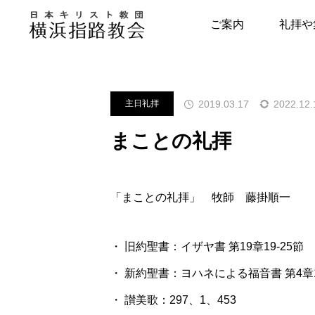
メッセージ
主日礼拝
まこと
ご案内
礼拝や
指路教会について
キリスト教につい
2019.03.17
2022.12.
主日礼拝
教会の歴史
はじめの一歩
まことの礼拝
牧師・副牧師より
キリスト教用語集
写真で見る指路教会
教会の本棚
「まことの礼拝」 牧師 藤掛順一
聖書とヘボン
聖書が教える幸せ
・ 旧約聖書：イザヤ書 第19章19-25節
・ 新約聖書：ヨハネによる福音書 第4章1
・ 讃美歌：297、1、453