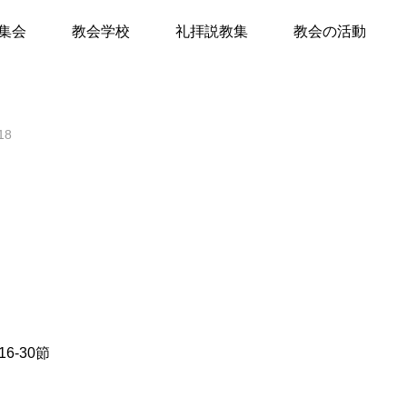
の礼拝
集会
教会学校
礼拝説教集
教会の活動
て
18
キリスト教Q&A
礼拝のしおり
教会員の紹介
会堂開放
6-30節