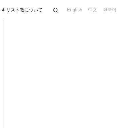
キリスト教について
English
中文
한국어