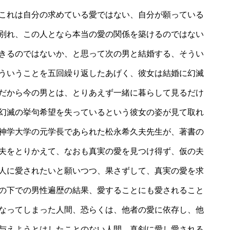
これは自分の求めている愛ではない、自分が願っている
別れ、この人となら本当の愛の関係を築けるのではない
きるのではないか、と思って次の男と結婚する、そうい
ういうことを五回繰り返したあげく、彼女は結婚に幻滅
だから今の男とは、とりあえず一緒に暮らして見るだけ
幻滅の挙句希望を失っているという彼女の姿が見て取れ
神学大学の元学長であられた松永希久夫先生が、著書の
夫をとりかえて、なおも真実の愛を見つけ得ず、仮の夫
人に愛されたいと願いつつ、果さずして、真実の愛を求
の下での男性遍歴の結果、愛することにも愛されること
なってしまった人間、恐らくは、他者の愛に依存し、他
与えようとはしたことのない人間。真剣に愛し愛される