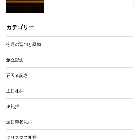
カテゴリー
今月の聖句と奨励
創立記念
召天者記念
主日礼拝
夕礼拝
週日聖餐礼拝
クリスマス礼拝