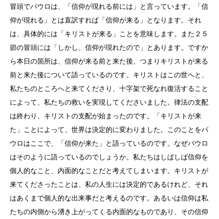
冒頭でパウロは、「信仰が現れる前には」と言っています。「信
仰が現れる」とは直訳すれば「信仰が来る」となります。それ
は、具体的には「キリストが来る」ことを意味します。また２５
節の冒頭には「しかし、信仰が現れたので」とあります。ですか
ら本日の箇所は、信仰が来る前と来た後、つまりキリストが来る
前と来た後について語っているのです。キリストはこの世へと、
私たちのところへと来てくださり、十字架で死なれ復活すること
によって、私たちの救いを実現してくださいました。律法の支配
は終わり、キリストの支配が始まったのです。「キリストが来
た」ことによって、世界は決定的に変わりました。このことをパ
ウロはここで、「信仰が来た」と語っているのです。なぜパウロ
はそのように語っているのでしょうか。私たちはしばしば信仰を
個人的なこと、内面的なことだと考えてしまいます。キリストが
来てくださったことは、私の人生には決定的であるけれど、それ
はあくまで個人的な出来事だと考えるのです。あるいは信仰は私
たちの内側から湧き上がってくる内面的なものであり、その信仰