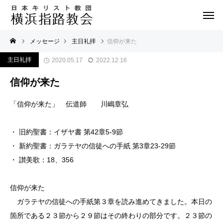
メッセージ
主日礼拝
信仰が来た
主日礼拝
2020.05.17
2022.12.16
信仰が来た
「信仰が来た」 伝道師 川嶋章弘
・ 旧約聖書：イザヤ書 第42章5-9節
・ 新約聖書：ガラテヤの信徒への手紙 第3章23-29節
・ 讃美歌：18、356
信仰が来た
ガラテヤの信徒への手紙第３章を読み進めてきました。本日の
箇所である２３節から２９節はその終わりの部分です。２３節の