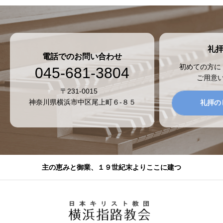
礼
電話でのお問い合わせ
初めての方に
045-681-3804
ご用意
〒231-0015
神奈川県横浜市中区尾上町６-８５
礼拝の
主の恵みと御業、１９世紀末よりここに建つ