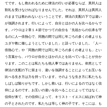
てです。もし救われるために律法の行いが必要ならば、異邦人は
割礼を受けなければなりませんでした。それは、異邦人は異邦人
のままでは救われないということです。律法の支配の下では違い
が強調されます。行いによって、自分とほかの人を比べるからで
す。パウロは２章１４節でかつての自分を「先祖からの伝承を守
るのに人一倍熱心で、同胞の間では同じ年ごろの多くの者よりも
ユダヤ教に徹しようとしていました」と語っていました。「人一
倍熱心で」や「同胞の間では同じ年ごろの多くの者よりも」とい
う言葉から、パウロが自分とほかの人とを比べていることが分か
ります。このことは私たちも他人事ではありません。依然として
律法の支配の下に留まり、違いを強調することによってお互いを
比べる生き方は力を持っています。そのような生き方に私たちも
しばしば陥りがちです。しかし救いは、行いによるのではなく信
仰によるのです。お互いの違いを比べることによってではなく、
信仰が来て、その信仰によって、キリスト・イエスに結ばれて神
の子とされたのです。私たちは等しく神の子です。そこには、も