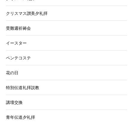
クリスマス讃美夕礼拝
受難週祈祷会
イースター
ペンテコステ
花の日
特別伝道礼拝説教
講壇交換
青年伝道夕礼拝