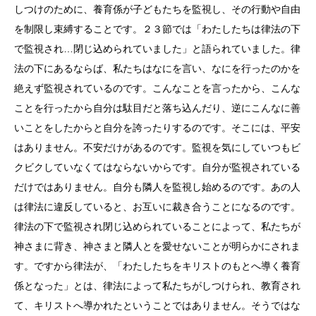
しつけのために、養育係が子どもたちを監視し、その行動や自由
を制限し束縛することです。２３節では「わたしたちは律法の下
で監視され…閉じ込められていました」と語られていました。律
法の下にあるならば、私たちはなにを言い、なにを行ったのかを
絶えず監視されているのです。こんなことを言ったから、こんな
ことを行ったから自分は駄目だと落ち込んだり、逆にこんなに善
いことをしたからと自分を誇ったりするのです。そこには、平安
はありません。不安だけがあるのです。監視を気にしていつもビ
クビクしていなくてはならないからです。自分が監視されている
だけではありません。自分も隣人を監視し始めるのです。あの人
は律法に違反していると、お互いに裁き合うことになるのです。
律法の下で監視され閉じ込められていることによって、私たちが
神さまに背き、神さまと隣人とを愛せないことが明らかにされま
す。ですから律法が、「わたしたちをキリストのもとへ導く養育
係となった」とは、律法によって私たちがしつけられ、教育され
て、キリストへ導かれたということではありません。そうではな