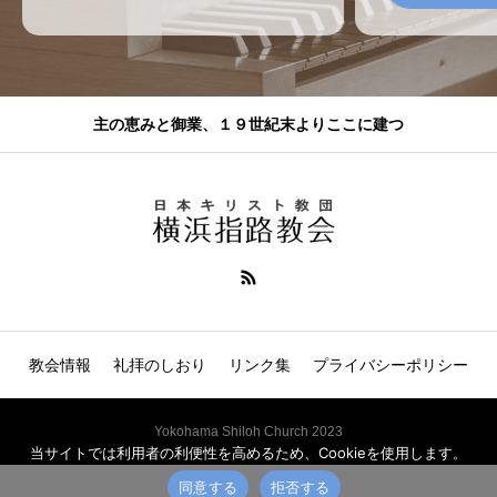
主の恵みと御業、１９世紀末よりここに建つ
教会情報
礼拝のしおり
リンク集
プライバシーポリシー
Yokohama Shiloh Church 2023
当サイトでは利用者の利便性を高めるため、Cookieを使用します。
同意する
拒否する
電話
説教