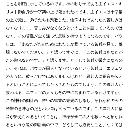
ことを明確に示しているのです。神の独り子である主イエス・キ
リスト御自身が十字架の上で殺されたのです。主イエスは十字架
の上で死に、弟子たちも殉教した。信仰すればあなたの苦しみは
なくなります。苦しみがなくなるということを語っているのでは
なく、その苦難が全く違った意味を持つようになるのです。パウ
ロは、「あなたがたのためにわたしが受けている苦難を見て、落
胆しないでください。」と語ってすぐに、「この苦難はあなたが
たの栄光なのです。」と語ります。どうして苦難が栄光になるの
か。それは、パウロが囚人となっているという苦難は、エフェソ
の人々に、彼らだけではありませんけれど、異邦人に福音を伝え
るということによってもたらされたものでしょう。この異邦人が
救われる、エフェソの人々もその中に含まれているわけですが、
この神様の御計画、救いの御業の栄光のしるし、それが私の今の
苦難の意味なのだとパウロは言っているのです。この異邦人に福
音が伝えられるということは、神様が全ての人を救いへと招かれ
るという永遠の御計画の中で、どうしても必要なこと、なくては