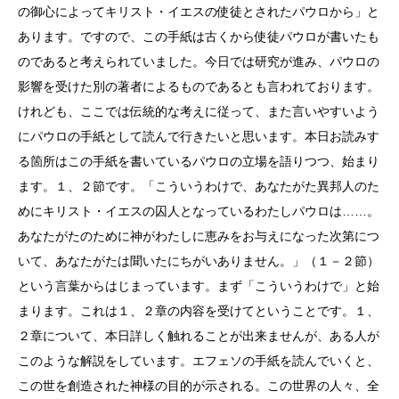
の御心によってキリスト・イエスの使徒とされたパウロから」と
あります。ですので、この手紙は古くから使徒パウロが書いたも
のであると考えられていました。今日では研究が進み、パウロの
影響を受けた別の著者によるものであるとも言われております。
けれども、ここでは伝統的な考えに従って、また言いやすいよう
にパウロの手紙として読んで行きたいと思います。本日お読みす
る箇所はこの手紙を書いているパウロの立場を語りつつ、始まり
ます。１、２節です。「こういうわけで、あなたがた異邦人のた
めにキリスト・イエスの囚人となっているわたしパウロは……。
あなたがたのために神がわたしに恵みをお与えになった次第につ
いて、あなたがたは聞いたにちがいありません。」（１－２節）
という言葉からはじまっています。まず「こういうわけで」と始
まります。これは１、２章の内容を受けてということです。１、
２章について、本日詳しく触れることが出来ませんが、ある人が
このような解説をしています。エフェソの手紙を読んでいくと、
この世を創造された神様の目的が示される。この世界の人々、全