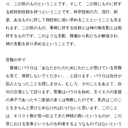
り、この世のものということです。そして、この世にものに対す
る絶対的信頼を持つということです。科学技術の力、流行、娯
楽、あるものに対して熱狂的に追い求めることということも含ま
れます。この世のもの、事柄に対する信頼とは神の御支配とは相
対するものです。このような支配、権威から私たちが解放され、
神の支配を祈り求めるということです。
苦難の中で
最後にパウロは「あなたがたのためにわたしが受けている苦難
を見て、落胆しないでください。」と語ります。パウロは自分が
囚人となったことを隠しません。むしろ、そのことをあえて、自
分の立場として語ります。聖書はパウロを始め、主イエスの直接
の弟子であった十二使徒の多くは殉教したのです。私共はこのこ
とをきちんと受けとめなければいけないと思います。このこと
は、キリスト教が宣べ伝えてきた神様の救いというものが、この
世における安泰というものを約束するようなものではないという