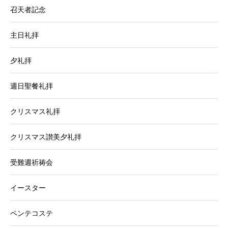
召天者記念
主日礼拝
夕礼拝
週日聖餐礼拝
クリスマス礼拝
クリスマス讃美夕礼拝
受難週祈祷会
イースター
ペンテコステ