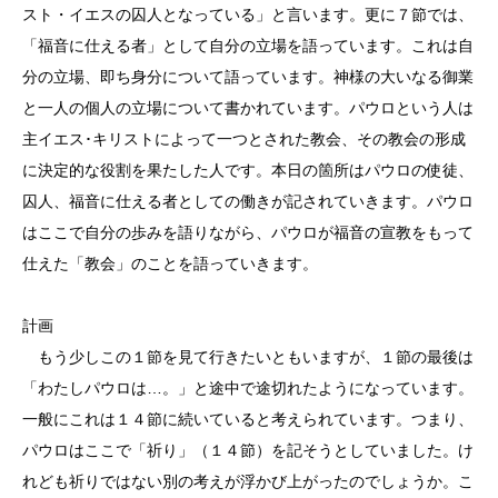
スト・イエスの囚人となっている」と言います。更に７節では、
「福音に仕える者」として自分の立場を語っています。これは自
分の立場、即ち身分について語っています。神様の大いなる御業
と一人の個人の立場について書かれています。パウロという人は
主イエス･キリストによって一つとされた教会、その教会の形成
に決定的な役割を果たした人です。本日の箇所はパウロの使徒、
囚人、福音に仕える者としての働きが記されていきます。パウロ
はここで自分の歩みを語りながら、パウロが福音の宣教をもって
仕えた「教会」のことを語っていきます。
計画
もう少しこの１節を見て行きたいともいますが、１節の最後は
「わたしパウロは…。」と途中で途切れたようになっています。
一般にこれは１４節に続いていると考えられています。つまり、
パウロはここで「祈り」（１４節）を記そうとしていました。け
れども祈りではない別の考えが浮かび上がったのでしょうか。こ