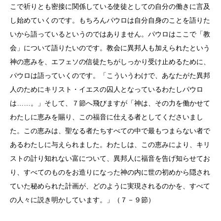
こで祈りとも密接に関係している使徒としての自分の働きに言及
し始めていくのです。もちろんパウロは自分自身のことを語りた
いから語っているというのではありません。パウロはここで「教
会」について語りたいのです。教会に異邦人も加えられたという
神の恵みを、エフェソの信徒たちがしっかり受け止めるために、
パウロは語っていくのです。「こういうわけで、あなたがた異邦
人のためにキリスト・イエスの囚人となっているわたしパウロ
は……。」そして、７節へ飛びますが「神は、その力を働かせて
わたしに恵みを賜り、この福音に仕える者としてくださいまし
た。この恵みは、聖なる者たちすべての中で最もつまらない者で
あるわたしに与えられました。わたしは、この恵みにより、キリ
ストの計り知れない富について、異邦人に福音を告げ知らせてお
り、すべてのものをお造りになった神の内に世の初めから隠され
ていた秘められた計画が、どのように実現されるのかを、すべて
の人々に説き明かしています。」（７－９節）