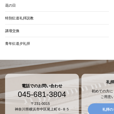
花の日
特別伝道礼拝説教
講壇交換
青年伝道夕礼拝
礼
電話でのお問い合わせ
初めての方に
045-681-3804
ご用意
〒231-0015
神奈川県横浜市中区尾上町６-８５
礼拝の