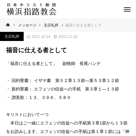
メッセージ
主日礼拝
福音に仕える者として
主日礼拝
2012.10.14
2022.12.16
福音に仕える者として
「福音に仕える者として」 副牧師 長尾ハンナ
・ 旧約聖書： イザヤ書 第５２章１３節―第５３章１２節
・ 新約聖書： エフェソの信徒への手紙 第３章１―１３節
・ 讃美歌：１３、３９６、５８０
キリストにおいて一つ
本日はご一緒にエフェソの信徒への手紙第３章1節から１３節
をお読みします。エフェソの信徒への手紙は第１章１節には「神