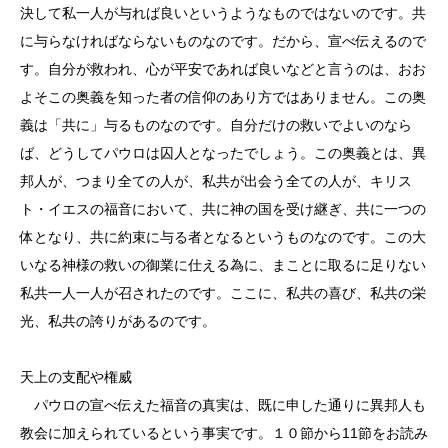
決して私一人が与れば良いというようなものではないのです。共
に与らなければならないものなのです。だから、宣べ伝えるので
す。自分が救われ、心が平安であれば良いなどと言うのは、おお
よそこの奥義を知った者の信仰のあり方ではありません。この奥
義は「共に」与るものなのです。自分だけの救いでよいのなら
ば、どうしてパウロは囚人となったでしょう。この奥義とは、異
邦人が、つまり全ての人が、私共が出会う全ての人が、キリス
ト・イエスの福音において、共に神の国を受け継ぎ、共に一つの
体となり、共に約束に与る者となるというものなのです。この大
いなる神様の救いの御業に仕える為に、まことに取るに足りない
私共一人一人が召されたのです。ここに、私共の喜び、私共の栄
光、私共の誇りがあるのです。
天上の支配や権威
パウロの宣べ伝えた福音の真実は、既に申した通りに異邦人も
教会に加えられているという事実です。１０節から11節をお読み