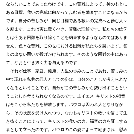
ならないことであったわけです。この苦難によって、神のもとに
ある目標、救いの完成に向かって歩む者を励ますことになるから
です。自分の苦しみが、同じ目標である救いの完成へと歩む人々
を励ます。これは実に驚くべき、苦難の理解です。私たちの信仰
とは今ある困難を取り除くことを約束するようなものではありま
せん。色々な苦難、この世における困難が私たちを襲います。答
えの出ない問いが投げかけられます。そのような困難の中にあっ
て、なおも生き抜く力を与えるのです。
それが仕事、家庭、健康、人生の歩みのことであれ、苦しみの
中で現れる私共の罪人としての姿は、自分のことしか考えられな
くなるということです。自分がこの苦しみから抜け出すこととい
うことしか考えられなくなるのです。主イエス･キリストの福音
はそこから私たちを解放します。パウロは囚われ人となりなが
ら、その状況を受け入れつつ、なおもキリストの救いを信じて生
き抜くことによって、キリストの救いの力、福音の力を証しする
者として立ったのです。パウロのこの姿によって励まされ、慰め