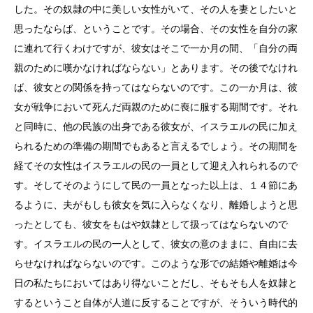
した。その奴隷の中に美しい女性がいて、その人を妻としたいと
思ったならば、ということです。その場合、その女性を自分の家
に連れて行くわけですが、彼女はそこで一か月の間、「自分の両
親のために嘆かなければならない」とあります。その後でなけれ
ば、彼女との関係を持ってはならないのです。この一か月は、彼
女が戦争において死んだ両親のために喪に服する期間です。それ
と同時に、他の民族の出身である彼女が、イスラエルの民に加え
られるための準備の期間でもあると言えるでしょう。その期間を
経てその女性はイスラエルの民の一員として迎え入れられるので
す。そしてそのようにして民の一員となった以上は、１４節にあ
るように、夫がもしも彼女を気に入らなくなり、離婚しようと思
ったとしても、彼女をもはや奴隷として扱ってはならないので
す。イスラエルの民の一人として、彼女の意のままに、自由に去
らせなければならないのです。このような形での結婚や離婚は今
日の私たちにおいてはあり得ないことだし、そもそも人を奴隷と
するということ自体が人道に反することですが、そういう時代的