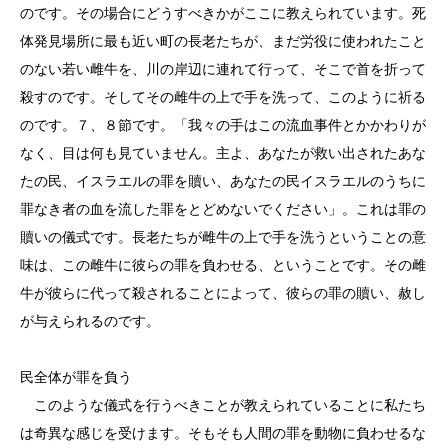
のです。その場合にどうすべきかがここに教えられています。死
体発見場所に最も近い町の長老たちが、まだ労役に使われたこと
のない若い雌牛を、川の岸辺に連れて行って、そこで首を折って
殺すのです。そしてその雌牛の上で手を洗って、このように祈る
のです。７、８節です。「我々の手はこの流血事件とかかわりが
なく、目は何も見ていません。主よ、あなたが救い出されたあな
たの民、イスラエルの罪を贖い、あなたの民イスラエルのうちに
罪なき者の血を流した罪をとどめないでください」。これは罪の
贖いの儀式です。長老たちが雌牛の上で手を洗うということの意
味は、この雌牛に彼らの罪を負わせる、ということです。その雌
牛が彼らに代って殺されることによって、彼らの罪の贖い、赦し
が与えられるのです。
民全体が罪を負う
このような儀式を行うべきことが教えられていることに私たち
は奇異な感じを受けます。そもそも人間の罪を動物に負わせるな