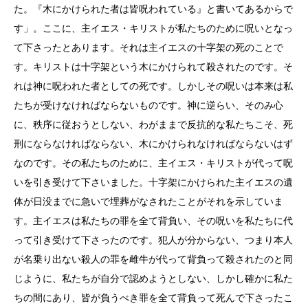
た。『木にかけられた者は皆呪われている』と書いてあるからで
す」。ここに、主イエス・キリストが私たちのために呪いとなっ
て下さったとあります。それは主イエスの十字架の死のことで
す。キリストは十字架という木にかけられて殺されたのです。そ
れは神に呪われた者としての死です。しかしその呪いは本来は私
たちが受けなければならないものです。神に逆らい、そのみ心
に、秩序に従おうとしない、わがままで反抗的な私たちこそ、死
刑にならなければならない、木にかけられなければならないはず
なのです。その私たちのために、主イエス・キリストが代って呪
いを引き受けて下さいました。十字架にかけられた主イエスの遺
体が日没までに急いで埋葬がなされたことがそれを示していま
す。主イエスは私たちの罪を全て背負い、その呪いを私たちに代
って引き受けて下さったのです。犯人が分からない、つまり本人
が名乗り出ない殺人の罪を雌牛が代って背負って殺されたのと同
じように、私たちが自分で認めようとしない、しかし確かに私た
ちの間にあり、皆が負うべき罪を全て背負って死んで下さったこ