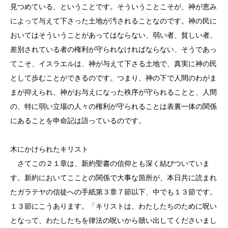
見つめている、ということです。そういうことこそが、神が恵み
によって与えて下さった土地が汚されることなのです。神の民に
おいてはそういうことがあってはならない、弱い者、貧しい者、
差別されている者の権利が守られなければならない、そうであっ
てこそ、イスラエルは、神が与えて下さる土地で、真実に神の民
として歩むことができるのです。つまり、神の下で人間のわがま
まが抑えられ、神がお与えになった秩序が守られることと、人間
の、特に弱い立場の人々の権利が守られることは表裏一体の関係
にあることを申命記は語っているのです。
木にかけられたキリスト
さてこの２１章は、新約聖書の信仰とも深く結びついていま
す。新約においてこことの関係で大事な箇所が、本日共に読まれ
たガラテヤの信徒への手紙第３章７節以下、中でも１３節です。
１３節にこうあります。「キリストは、わたしたちのために呪い
となって、わたしたちを律法の呪いから贖い出してくださいまし