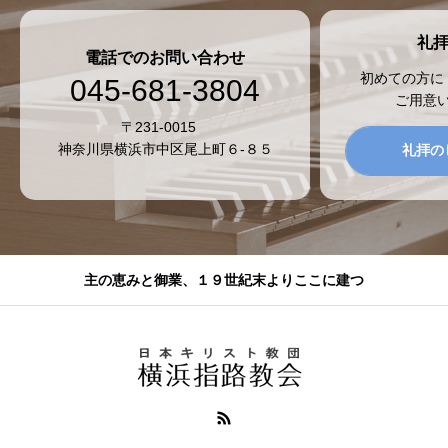
礼
電話でのお問い合わせ
初めての方に
045-681-3804
ご用意
〒231-0015
神奈川県横浜市中区尾上町６-８５
礼拝の
主の恵みと御業、１９世紀末よりここに建つ