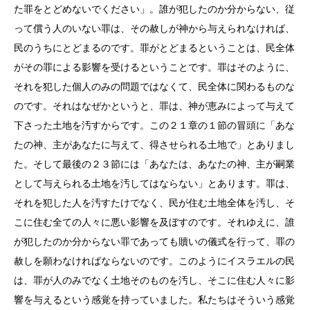
た罪をとどめないでください」。誰が犯したのか分からない、従
って償う人のいない罪は、その赦しが神から与えられなければ、
民のうちにとどまるのです。罪がとどまるということは、民全体
がその罪による影響を受けるということです。罪はそのように、
それを犯した個人のみの問題ではなくて、民全体に関わるものな
のです。それはなぜかというと、罪は、神が恵みによって与えて
下さった土地を汚すからです。この２１章の１節の冒頭に「あな
たの神、主があなたに与えて、得させられる土地で」とありまし
た。そして最後の２３節には「あなたは、あなたの神、主が嗣業
として与えられる土地を汚してはならない」とあります。罪は、
それを犯した人を汚すたけでなく、民が住む土地全体を汚し、そ
こに住む全ての人々に悪い影響を及ぼすのです。それゆえに、誰
が犯したのか分からない罪であっても贖いの儀式を行って、罪の
赦しを願わなければならないのです。このようにイスラエルの民
は、罪が人のみでなく土地そのものを汚し、そこに住む人々に影
響を与えるという感覚を持っていました。私たちはそういう感覚