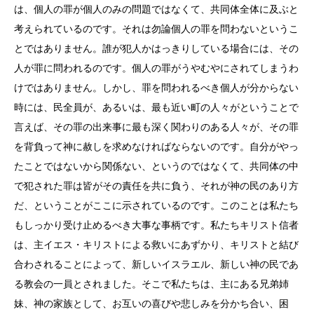
は、個人の罪が個人のみの問題ではなくて、共同体全体に及ぶと
考えられているのです。それは勿論個人の罪を問わないというこ
とではありません。誰が犯人かはっきりしている場合には、その
人が罪に問われるのです。個人の罪がうやむやにされてしまうわ
けではありません。しかし、罪を問われるべき個人が分からない
時には、民全員が、あるいは、最も近い町の人々がということで
言えば、その罪の出来事に最も深く関わりのある人々が、その罪
を背負って神に赦しを求めなければならないのです。自分がやっ
たことではないから関係ない、というのではなくて、共同体の中
で犯された罪は皆がその責任を共に負う、それが神の民のあり方
だ、ということがここに示されているのです。このことは私たち
もしっかり受け止めるべき大事な事柄です。私たちキリスト信者
は、主イエス・キリストによる救いにあずかり、キリストと結び
合わされることによって、新しいイスラエル、新しい神の民であ
る教会の一員とされました。そこで私たちは、主にある兄弟姉
妹、神の家族として、お互いの喜びや悲しみを分かち合い、困