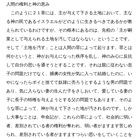
人間の権利と神の恵み
このように２１章には、主が与えて下さる土地において、主な
る神の民であるイスラエルがどのように生きるべきであるかが教
えられているわけですが、その根本にあるのは、先程の「主が嗣
業として与えられる土地を汚してはならない」ということです。
そして「土地を汚す」ことは人間の罪によって起ります。罪とは
何かというと、神がお与えになった秩序を乱し、神のみ心に反抗
して自分の思いを通そうとすることです。それは親に従わない息
子の問題だけでなく、捕虜の女性が気に入って結婚したのに、い
やになったらポイと捨てて奴隷に売ろうとするような男の問題で
あり、気に入らない妻の生んだ子をさしおいて、愛している妻の
子に長子の特権を与えようとする父の問題でもあります。そのよ
うな罪によって、神が与えて下さった地が汚されるのです。しか
し大事なことは、申命記が、これらの罪によって、社会的に弱い
者、差別されている者の権利が奪われ、弱い者がますます苦しめ
られ、差別されている者がますますつらい思いをしていくことを