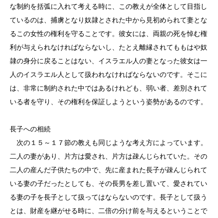
な制約を括弧に入れて考える時に、この教えが全体として目指し
ているのは、捕虜となり奴隷とされた中から見初められて妻とな
るこの女性の権利を守ることです。彼女には、両親の死を悼む権
利が与えられなければならないし、たとえ離縁されてももはや奴
隷の身分に戻ることはない、イスラエル人の妻となった彼女は一
人のイスラエル人として扱われなければならないのです。そこに
は、非常に制約された中ではあるけれども、弱い者、差別されて
いる者を守り、その権利を保証しようという姿勢があるのです。
長子への相続
次の１５～１７節の教えも同じような考え方によっています。
二人の妻があり、片方は愛され、片方は疎んじられていた。その
二人の産んだ子供たちの中で、先に産まれた長子が疎んじられて
いる妻の子だったとしても、その長男を差し置いて、愛されてい
る妻の子を長子として扱ってはならないのです。長子として扱う
とは、財産を継がせる時に、二倍の分け前を与えるということで