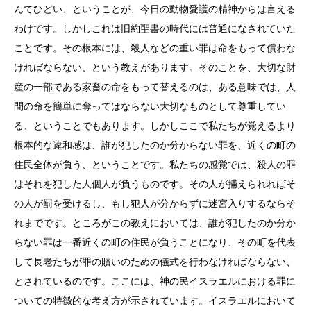
んてひどい、ということが、今日の動物愛護の精神からは言える
わけです。しかしこれは旧約聖書の時代には普通になされていた
ことです。その根本には、殺人などの重い罪は命をもって償わな
ければならない、という教えがあります。そのことを、大切な財
産の一部である家畜の命をもって替えるのは、ある意味では、人
間の命を簡単に奪ってはならない大切なものとして尊重してい
る、ということでもあります。しかしここで私たちが覚えるより
根本的な違和感は、誰が犯したのか分からない罪を、近くの町の
住民全体が負う、ということです。私たちの感覚では、殺人の罪
はそれを犯した人個人が負うものです。その人が捕えられればそ
の人が罰を受けるし、もし犯人が分からずに迷宮入りするならそ
れまでです。ところがこの教えにおいては、誰が犯したのか分か
らない罪は一番近くの町の住民が負うことになり、その町を代表
して長老たちが罪の贖いのための儀式を行わなければならない、
とされているのです。ここには、神の民イスラエルにおける罪に
ついての特徴的な考え方が示されています。イスラエルにおいて