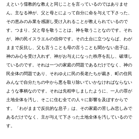
えという儒教的な教えと同じことを言っているのではありませ
ん。主なる神が、父と母とによって自分に命を与えて下さった、
その恵みのみ業を感謝し受け入れることが教えられているので
す。つまり、父と母を敬うことは、神を敬うことなのです。それ
が、神の民イスラエルの信仰です。その土台に立つならば、わが
ままで反抗し、父も言うことも母の言うことも聞かない息子は、
神のみ心を受け入れず、神がお与えになった秩序を乱し、破壊し
ているのです。それは一つの家庭の問題であるだけでなく、神の
民全体の問題であり、それゆえに民の長老たちが裁き、町の住民
みんなで自分たちの中から悪を取り除いていかなければならない
ような事柄なのです。それは先程申しましたように、一人の罪が
土地全体を汚し、そこに住む全ての人々に影響を及ぼすからで
す。「わがままで反抗的な息子」は、その家庭の苦しみ悲しみで
あるだけでなく、主が与えて下さった土地全体を汚しているので
す。