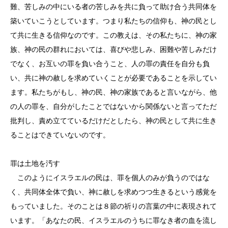
難、苦しみの中にいる者の苦しみを共に負って助け合う共同体を
築いていこうとしています。つまり私たちの信仰も、神の民とし
て共に生きる信仰なのです。この教えは、その私たちに、神の家
族、神の民の群れにおいては、喜びや悲しみ、困難や苦しみだけ
でなく、お互いの罪を負い合うこと、人の罪の責任を自分も負
い、共に神の赦しを求めていくことが必要であることを示してい
ます。私たちがもし、神の民、神の家族であると言いながら、他
の人の罪を、自分がしたことではないから関係ないと言ってただ
批判し、責め立てているだけだとしたら、神の民として共に生き
ることはできていないのです。
罪は土地を汚す
このようにイスラエルの民は、罪を個人のみが負うのではな
く、共同体全体で負い、神に赦しを求めつつ生きるという感覚を
もっていました。そのことは８節の祈りの言葉の中に表現されて
います。「あなたの民、イスラエルのうちに罪なき者の血を流し