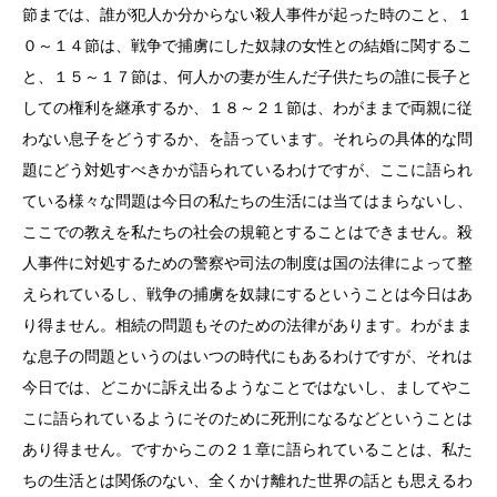
節までは、誰が犯人か分からない殺人事件が起った時のこと、１
０～１４節は、戦争で捕虜にした奴隷の女性との結婚に関するこ
と、１５～１７節は、何人かの妻が生んだ子供たちの誰に長子と
しての権利を継承するか、１８～２１節は、わがままで両親に従
わない息子をどうするか、を語っています。それらの具体的な問
題にどう対処すべきかが語られているわけですが、ここに語られ
ている様々な問題は今日の私たちの生活には当てはまらないし、
ここでの教えを私たちの社会の規範とすることはできません。殺
人事件に対処するための警察や司法の制度は国の法律によって整
えられているし、戦争の捕虜を奴隷にするということは今日はあ
り得ません。相続の問題もそのための法律があります。わがまま
な息子の問題というのはいつの時代にもあるわけですが、それは
今日では、どこかに訴え出るようなことではないし、ましてやこ
こに語られているようにそのために死刑になるなどということは
あり得ません。ですからこの２１章に語られていることは、私た
ちの生活とは関係のない、全くかけ離れた世界の話とも思えるわ