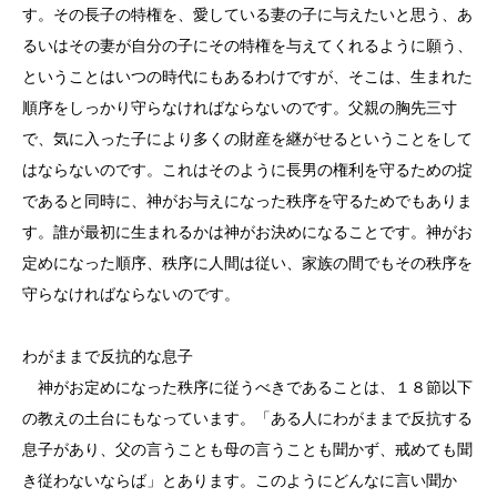
す。その長子の特権を、愛している妻の子に与えたいと思う、あ
るいはその妻が自分の子にその特権を与えてくれるように願う、
ということはいつの時代にもあるわけですが、そこは、生まれた
順序をしっかり守らなければならないのです。父親の胸先三寸
で、気に入った子により多くの財産を継がせるということをして
はならないのです。これはそのように長男の権利を守るための掟
であると同時に、神がお与えになった秩序を守るためでもありま
す。誰が最初に生まれるかは神がお決めになることです。神がお
定めになった順序、秩序に人間は従い、家族の間でもその秩序を
守らなければならないのです。
わがままで反抗的な息子
神がお定めになった秩序に従うべきであることは、１８節以下
の教えの土台にもなっています。「ある人にわがままで反抗する
息子があり、父の言うことも母の言うことも聞かず、戒めても聞
き従わないならば」とあります。このようにどんなに言い聞か