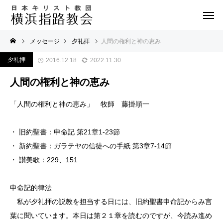
メッセージ
夕礼拝
人間の権利と神の恵み
夕礼拝
2016.12.18
2022.11.30
人間の権利と神の恵み
「人間の権利と神の恵み」 牧師 藤掛順一
・ 旧約聖書：申命記 第21章1-23節
・ 新約聖書：ガラテヤの信徒への手紙 第3章7-14節
・ 讃美歌：229、151
申命記的律法
私が夕礼拝の説教を担当する日には、旧約聖書申命記からみ言
葉に聞いています。本日は第２１章を読むのですが、今読み進め