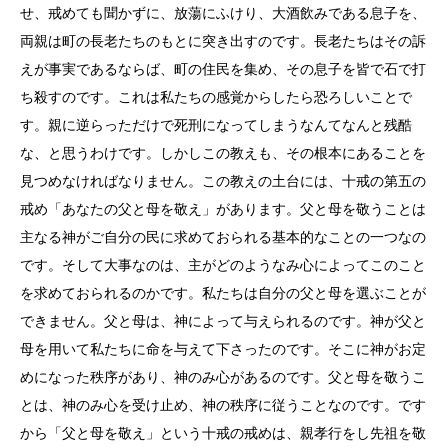
せ、戒めても聞かずに、放蕩にふけり、大酒飲みである息子を、
両親は町の長老たちのもとに突き出すのです。長老たちはその訴
えが事実であるならば、町の住民を集め、その息子を皆で石で打
ち殺すのです。これは私たちの感覚からしたら恐ろしいことで
す。親に逆らっただけで死刑になってしまうなんてなんと残酷
な、と思うわけです。しかしこの教えも、その根本にあることを
見つめなければなりません。この教えの土台には、十戒の第五の
戒め「あなたの父と母を敬え」があります。父と母を敬うことは
主なる神がご自分の民に求めておられる基本的なことの一つなの
です。そして大事なのは、主がどのようなみ心によってこのこと
を求めておられるのかです。私たちは自分の父と母を選ぶことが
できません。父と母は、神によって与えられるのです。神が父と
母を用いて私たちに命を与えて下さったのです。そこに神がお定
めになった秩序があり、神のみ心があるのです。父と母を敬うこ
とは、神のみ心を受け止め、神の秩序に従うことなのです。です
から「父と母を敬え」という十戒の戒めは、親孝行をし先祖を敬