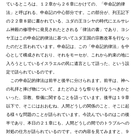
ているところは、１２章から２６章にかけての、「申命記的律
法」と呼ばれる、申命記の中心部分です。この部分が、列王記下
の２２章８節に書かれている、ユダの王ヨシヤの時代にエルサレ
ム神殿の修理中に発見されたとされる「律法の書」であり、ヨシ
ヤ王はこの申命記的律法に基づいてユダ王国の宗教改革を行なっ
たのだと言われています。申命記は、この「申命記的律法」を中
心として構成されており、それをモーセが、これから約束の地に
入ろうとしているイスラエルの民に遺言として語った、という設
定で語られているのです。
この申命記的律法は前半と後半に分けられます。前半は、神へ
の礼拝と捧げ物について、またどのような祭りを行なうべきかと
いった、宗教、祭儀に関することを語っています。後半は１９章
以下で、そこにはおおむね、人間どうしの関係のこと、そこに起
る様々な問題のことが語られています。今読んでいるのはこの後
半であり、本日の２１章にも、人間どうしの間でのトラブルへの
対処の仕方が語られているのです。その内容を見てみますと、９