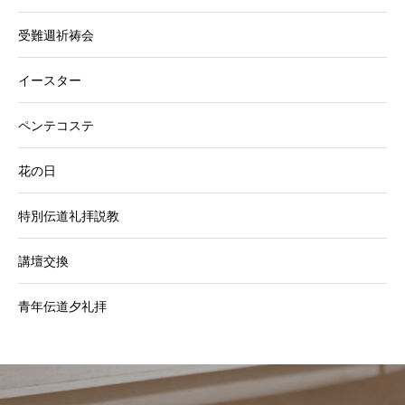
受難週祈祷会
イースター
ペンテコステ
花の日
特別伝道礼拝説教
講壇交換
青年伝道夕礼拝