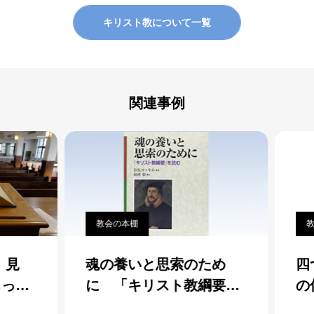
キリスト教について一覧
関連事例
教会の本棚
教会
見
魂の養いと思索のため
四
っ
に 「キリスト教綱要」
の
の名
を読む