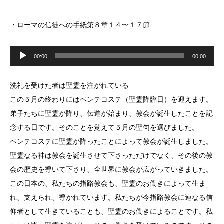
・ローマの信徒への手紙第８章１４〜１７節
音
声
00:00
00:00
プ
レ
ー
ヤ
洗礼を受けた者は聖霊を注がれている
ー
この５月の終わりにはペンテコステ（聖霊降臨日）を迎えます。
弟子たちに聖霊が降り、伝道が始まり、教会が誕生したことを記
念する日です。そのことを覚えて５月の聖句を選びました。
ペンテコステに聖霊が降ったことによって教会が誕生しました。
聖霊なる神は教会を誕生させて下さっただけでなく、その後の教
会の歴史を導いて下さり、全世界に教会が広がっていきました。
この日本の、私たちの指路教会も、聖霊のお働きによって生ま
れ、支えられ、導かれています。私たちが今指路教会に連なる信
仰者として生きていることも、聖霊のお働きによることです。私