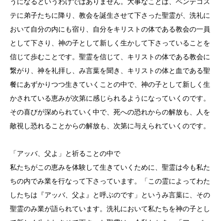
うになるというわけではありません。大事なことは、ペンテコス
テに弟子たちに降り、教会を誕生させて下さった聖霊が、洗礼に
おいて自分の内にも宿り、自分をキリストの体である教会の一員
として下さり、神の子として新しく生かして下さっていることを
信じて歩むことです。聖霊を信じて、キリストの体である教会に
繋がり、神を礼拝し、み言葉を聞き、キリストの体と血である聖
餐にあずかりつつ生きていくことの中で、神の子として新しく生
かされている恵みが次第に感じられるようになっていくのです。
その喜びが深められていく中で、死への恐れからの解放も、人を
敵視し恐れることからの解放も、次第に与えられていくのです。
「アッバ、父よ」と祈ることの中で
私たちがこの恵みを体験して生きていくために、聖霊は今も私た
ちの内でみ業を行なって下さっています。「この霊によってわた
したちは『アッバ、父よ』と呼ぶのです」というみ言葉に、その
聖霊のみ業が語られています。洗礼において私たちを神の子とし