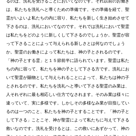
るのは、洗礼を受けることにおいてなのです。それ以前のお働き
は、私たちを洗礼へと導くための準備です。その準備を経て、聖
霊がいよいよ私たちの内に宿り、私たちを新しく生き始めさせて
下さるのは、洗礼においてなのです。それでは洗礼において聖霊
は私たちをどのように新しくして下さるのでしょうか。聖霊が宿
って下さることによって与えられる新しさとは何なのでしょう
か。聖霊のお働きによって私たちは、神の子とされるのです。
「神の子とする霊」と１５節前半に語られています。聖霊は私た
ちの内に宿って、私たちを神の子として下さる方です。洗礼にお
いて聖霊が賜物として与えられることによって、私たちは神の子
とされるのです。私たちを洗礼へと導いて下さる聖霊のみ業は、
人それぞれに最も相応しい仕方でなされます。そのみ業は様々に
違っていて、実に多様です。しかしその多様なみ業が目指してい
るのは一つのこと、私たちを神の子とすることです。「神の子と
して下さる」ことこそ、神が聖霊によって私たちに与えて下さる
救いなのです。洗礼を受けるとは、この救いにあずかって、神の