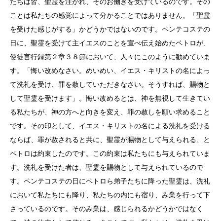
たちは皆、聖霊を注がれ、そのお働きを受けているのです。その
ことは私たちの感覚によって分かることではありません。「聖霊
を受けた感じがする」かどうかではないのです。ペンテコステの
日に、聖霊を受けて主イエスのことを宣べ伝え始めたペトロが、
使徒言行録第２章３８節において、人々にこのように勧めていま
す。「悔い改めなさい。めいめい、イエス・キリストの名によっ
て洗礼を受け、罪を赦していただきなさい。そうすれば、賜物と
して聖霊を受けます」。悔い改めるとは、神を無視して生きてい
る私たちが、神の方へと向きを変え、罪の赦しを願い求めること
です。その印として、イエス・キリストの名による洗礼を受ける
ならば、罪が赦されると共に、聖霊が賜物として与えられる、と
ペトロは約束したのです。この約束は私たちにも与えられていま
す。洗礼を受けた者は、聖霊を賜物として与えられているので
す。ペンテコステの日にペトロら弟子たちに降った聖霊は、洗礼
において私たちにも降り、私たちの内にも宿り、み業を行って下
さっているのです。そのみ業は、感じられるかどうかではなく