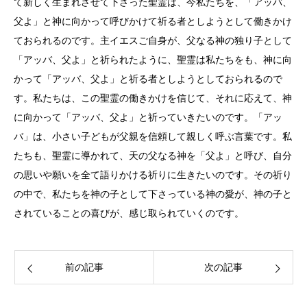
て新しく生まれさせて下さった聖霊は、今私たちを、「アッバ、
父よ」と神に向かって呼びかけて祈る者としようとして働きかけ
ておられるのです。主イエスご自身が、父なる神の独り子として
「アッバ、父よ」と祈られたように、聖霊は私たちをも、神に向
かって「アッバ、父よ」と祈る者としようとしておられるので
す。私たちは、この聖霊の働きかけを信じて、それに応えて、神
に向かって「アッバ、父よ」と祈っていきたいのです。「アッ
バ」は、小さい子どもが父親を信頼して親しく呼ぶ言葉です。私
たちも、聖霊に導かれて、天の父なる神を「父よ」と呼び、自分
の思いや願いを全て語りかける祈りに生きたいのです。その祈り
の中で、私たちを神の子として下さっている神の愛が、神の子と
されていることの喜びが、感じ取られていくのです。
前の記事
次の記事