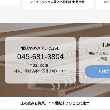
Ｄ・Ｋ・マッキム著／出村彰訳 ◆ 教文館
エチエ
ぶ。
礼
電話でのお問い合わせ
初めての方に
045-681-3804
ご用意
〒231-0015
神奈川県横浜市中区尾上町６-８５
礼拝の
主の恵みと御業、１９世紀末よりここに建つ