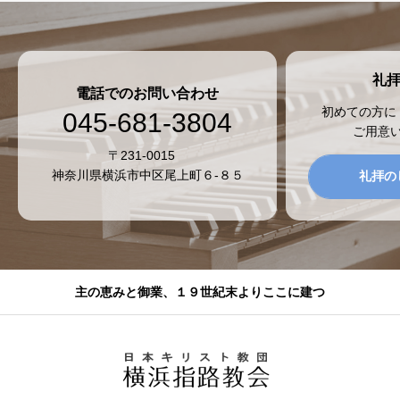
礼
電話でのお問い合わせ
初めての方に
045-681-3804
ご用意
〒231-0015
神奈川県横浜市中区尾上町６-８５
礼拝の
主の恵みと御業、１９世紀末よりここに建つ