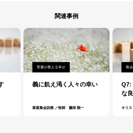
関連事例
聖書が教える幸せ
教会
す
義に飢え渇く人々の幸い
Q7
な
か
家庭集会説教 ／牧師 藤掛 順一
キリス