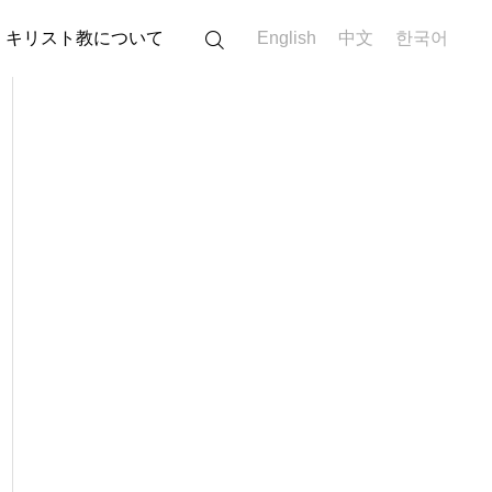
キリスト教について
English
中文
한국어