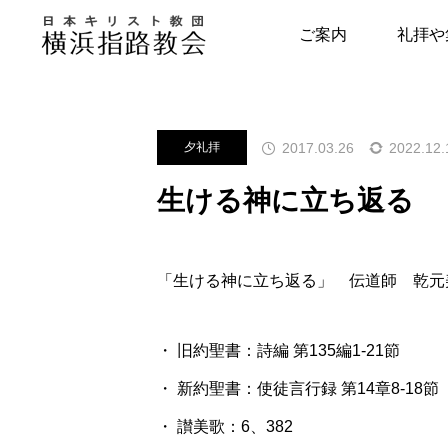
メッセージ
夕礼拝
生ける神
ご案内
礼拝や
指路教会について
キリスト教につい
2017.03.26
2022.12.
夕礼拝
教会の歴史
はじめの一歩
生ける神に立ち返る
牧師・副牧師より
キリスト教用語集
写真で見る指路教会
教会の本棚
「生ける神に立ち返る」 伝道師 乾元
聖書とヘボン
聖書が教える幸せ
・ 旧約聖書：詩編 第135編1-21節
・ 新約聖書：使徒言行録 第14章8-18節
・ 讃美歌：6、382