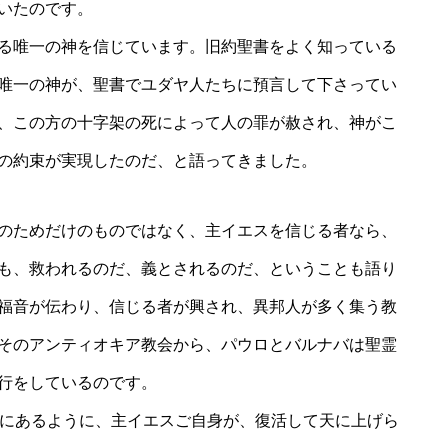
っていたのです。
る唯一の神を信じています。旧約聖書をよく知っている
唯一の神が、聖書でユダヤ人たちに預言して下さってい
、この方の十字架の死によって人の罪が赦され、神がこ
救いの約束が実現したのだ、と語ってきました。
のためだけのものではなく、主イエスを信じる者なら、
も、救われるのだ、義とされるのだ、ということも語り
福音が伝わり、信じる者が興され、異邦人が多く集う教
そのアンティオキア教会から、パウロとバルナバは聖霊
道旅行をしているのです。
にあるように、主イエスご自身が、復活して天に上げら