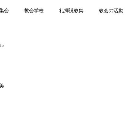
に立ち返る
集会
教会学校
礼拝説教集
教会の活動
て
15
キリスト教Q&A
礼拝のしおり
教会員の紹介
会堂開放
美