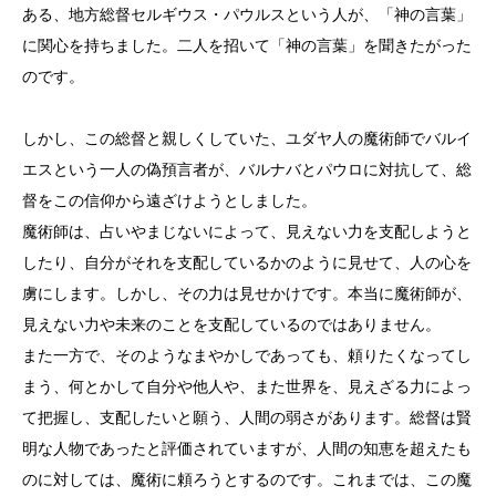
ある、地方総督セルギウス・パウルスという人が、「神の言葉」
に関心を持ちました。二人を招いて「神の言葉」を聞きたがった
のです。
しかし、この総督と親しくしていた、ユダヤ人の魔術師でバルイ
エスという一人の偽預言者が、バルナバとパウロに対抗して、総
督をこの信仰から遠ざけようとしました。
魔術師は、占いやまじないによって、見えない力を支配しようと
したり、自分がそれを支配しているかのように見せて、人の心を
虜にします。しかし、その力は見せかけです。本当に魔術師が、
見えない力や未来のことを支配しているのではありません。
また一方で、そのようなまやかしであっても、頼りたくなってし
まう、何とかして自分や他人や、また世界を、見えざる力によっ
て把握し、支配したいと願う、人間の弱さがあります。総督は賢
明な人物であったと評価されていますが、人間の知恵を超えたも
のに対しては、魔術に頼ろうとするのです。これまでは、この魔