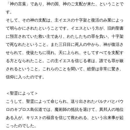
「神の言葉」であり、神の国、神のご支配が来た、ということで
す。
そして、その神の支配は、主イエスの十字架と復活のみ業によっ
て明らかにされたということです。イエスという方が、旧約聖書
に預言されていた救い主であり、わたしたちの罪を負い、十字架
で死なれたということ。また三日目に死人の中から、神が復活さ
せられて、使徒たちに現れ、天に上られ、そしてすべてを支配す
る方となられたこと。この主イエスを信じる者は、誰でも罪が赦
されるということ。これらのことを聞いて、総督は非常に驚き、
信仰に入ったのです。
＜聖霊によって＞
こうして、聖霊によって命じられ、送り出されたバルナバとパウ
ロのキプロス島伝道では、魔術師の抵抗を退けて、異邦人の地位
ある人が、キリストの福音を信じて救われる、という出来事が起
こったのでした。