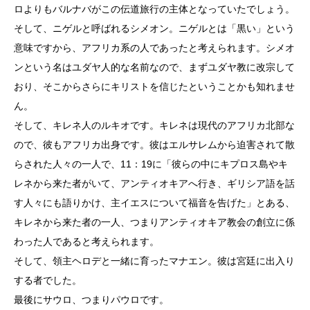
ロよりもバルナバがこの伝道旅行の主体となっていたでしょう。
そして、ニゲルと呼ばれるシメオン。ニゲルとは「黒い」という
意味ですから、アフリカ系の人であったと考えられます。シメオ
ンという名はユダヤ人的な名前なので、まずユダヤ教に改宗して
おり、そこからさらにキリストを信じたということかも知れませ
ん。
そして、キレネ人のルキオです。キレネは現代のアフリカ北部な
ので、彼もアフリカ出身です。彼はエルサレムから迫害されて散
らされた人々の一人で、11：19に「彼らの中にキプロス島やキ
レネから来た者がいて、アンティオキアへ行き、ギリシア語を話
す人々にも語りかけ、主イエスについて福音を告げた」とある、
キレネから来た者の一人、つまりアンティオキア教会の創立に係
わった人であると考えられます。
そして、領主ヘロデと一緒に育ったマナエン。彼は宮廷に出入り
する者でした。
最後にサウロ、つまりパウロです。