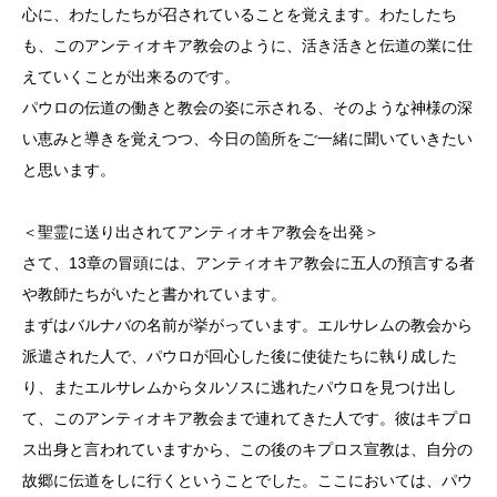
心に、わたしたちが召されていることを覚えます。わたしたち
も、このアンティオキア教会のように、活き活きと伝道の業に仕
えていくことが出来るのです。
パウロの伝道の働きと教会の姿に示される、そのような神様の深
い恵みと導きを覚えつつ、今日の箇所をご一緒に聞いていきたい
と思います。
＜聖霊に送り出されてアンティオキア教会を出発＞
さて、13章の冒頭には、アンティオキア教会に五人の預言する者
や教師たちがいたと書かれています。
まずはバルナバの名前が挙がっています。エルサレムの教会から
派遣された人で、パウロが回心した後に使徒たちに執り成した
り、またエルサレムからタルソスに逃れたパウロを見つけ出し
て、このアンティオキア教会まで連れてきた人です。彼はキプロ
ス出身と言われていますから、この後のキプロス宣教は、自分の
故郷に伝道をしに行くということでした。ここにおいては、パウ