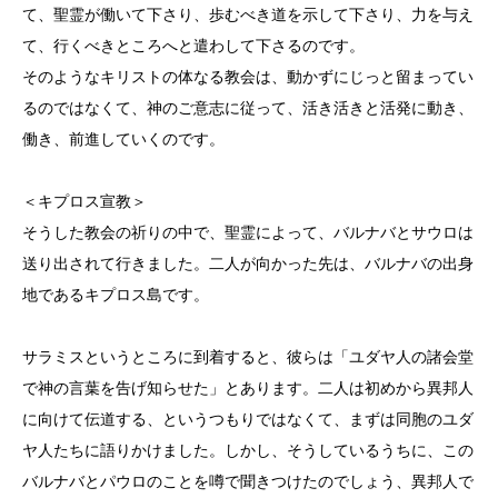
て、聖霊が働いて下さり、歩むべき道を示して下さり、力を与え
て、行くべきところへと遣わして下さるのです。
そのようなキリストの体なる教会は、動かずにじっと留まってい
るのではなくて、神のご意志に従って、活き活きと活発に動き、
働き、前進していくのです。
＜キプロス宣教＞
そうした教会の祈りの中で、聖霊によって、バルナバとサウロは
送り出されて行きました。二人が向かった先は、バルナバの出身
地であるキプロス島です。
サラミスというところに到着すると、彼らは「ユダヤ人の諸会堂
で神の言葉を告げ知らせた」とあります。二人は初めから異邦人
に向けて伝道する、というつもりではなくて、まずは同胞のユダ
ヤ人たちに語りかけました。しかし、そうしているうちに、この
バルナバとパウロのことを噂で聞きつけたのでしょう、異邦人で