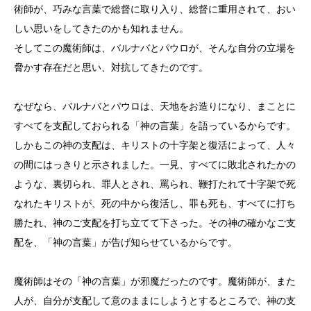
術師が、巧みな言葉で総督に取り入り、総督に重用されて、おい
しい思いをしてきたのかも知れません。
そしてこの魔術師は、バルナバとパウロが、そんな自分の立場を
脅かす存在だと思い、対抗してきたのです。
なぜなら、バルナバとパウロは、天地をお造りになり、まことに
すべてを支配しておられる「神の言葉」を語っているからです。
しかもこの神の支配は、キリストの十字架と復活によって、人々
の間にはっきりと示されました。一見、すべてに敗北されたかの
ような、裏切られ、罪人とされ、罵られ、鞭打たれて十字架で死
なれたキリストが、死の中から復活し、罪も死も、すべてに打ち
勝たれ、神のご支配を打ち立てて下さった。その神の確かなご支
配を、「神の言葉」が告げ知らせているからです。
魔術師はその「神の言葉」が邪魔だったのです。魔術師が、また
人が、自分が支配して意のままにしようとするところで、神の支