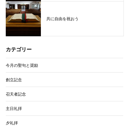
共に自由を祝おう
カテゴリー
今月の聖句と奨励
創立記念
召天者記念
主日礼拝
夕礼拝