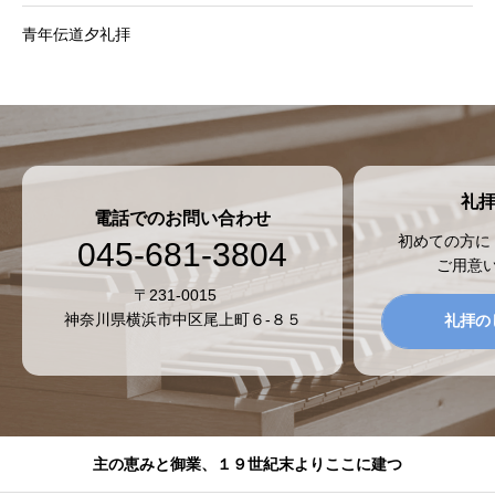
青年伝道夕礼拝
礼
電話でのお問い合わせ
初めての方に
045-681-3804
ご用意
〒231-0015
神奈川県横浜市中区尾上町６-８５
礼拝の
主の恵みと御業、１９世紀末よりここに建つ