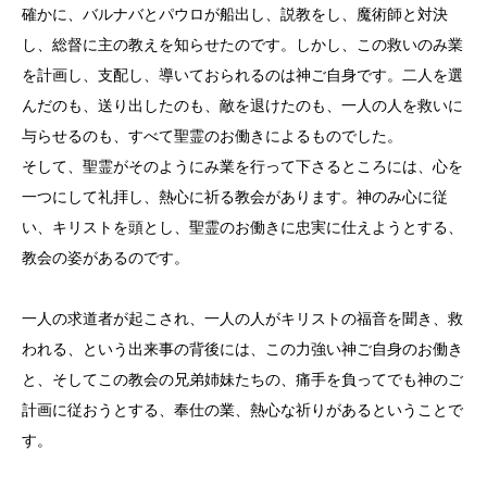
確かに、バルナバとパウロが船出し、説教をし、魔術師と対決
し、総督に主の教えを知らせたのです。しかし、この救いのみ業
を計画し、支配し、導いておられるのは神ご自身です。二人を選
んだのも、送り出したのも、敵を退けたのも、一人の人を救いに
与らせるのも、すべて聖霊のお働きによるものでした。
そして、聖霊がそのようにみ業を行って下さるところには、心を
一つにして礼拝し、熱心に祈る教会があります。神のみ心に従
い、キリストを頭とし、聖霊のお働きに忠実に仕えようとする、
教会の姿があるのです。
一人の求道者が起こされ、一人の人がキリストの福音を聞き、救
われる、という出来事の背後には、この力強い神ご自身のお働き
と、そしてこの教会の兄弟姉妹たちの、痛手を負ってでも神のご
計画に従おうとする、奉仕の業、熱心な祈りがあるということで
す。