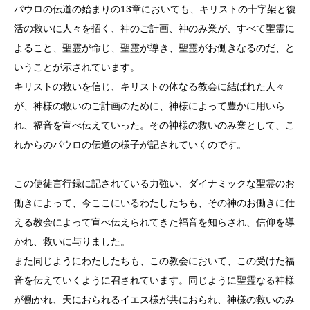
パウロの伝道の始まりの13章においても、キリストの十字架と復
活の救いに人々を招く、神のご計画、神のみ業が、すべて聖霊に
よること、聖霊が命じ、聖霊が導き、聖霊がお働きなるのだ、と
いうことが示されています。
キリストの救いを信じ、キリストの体なる教会に結ばれた人々
が、神様の救いのご計画のために、神様によって豊かに用いら
れ、福音を宣べ伝えていった。その神様の救いのみ業として、こ
れからのパウロの伝道の様子が記されていくのです。
この使徒言行録に記されている力強い、ダイナミックな聖霊のお
働きによって、今ここにいるわたしたちも、その神のお働きに仕
える教会によって宣べ伝えられてきた福音を知らされ、信仰を導
かれ、救いに与りました。
また同じようにわたしたちも、この教会において、この受けた福
音を伝えていくように召されています。同じように聖霊なる神様
が働かれ、天におられるイエス様が共におられ、神様の救いのみ