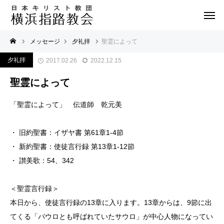
メッセージ
夕礼拝
聖霊によって
夕礼拝
2017.02.26
2022.12.15
聖霊によって
「聖霊によって」 伝道師 乾元美
・ 旧約聖書：イザヤ書 第61章1-4節
・ 新約聖書：使徒言行録 第13章1-12節
・ 讃美歌：54、342
＜聖霊言行録＞
本日から、使徒言行録の13章に入ります。13章からは、9節に出
てくる「パウロとも呼ばれていたサウロ」が中心人物になってい