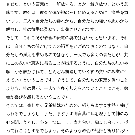
させた」という言葉は、「解放する」とか「解き放つ」という意
味です。教会は、教会全体で神の召しに応えるために、痛手を負
いつつ、二人を自分たちの群れから、自分たちの願いや思いから
解放し、神の御手に委ねて、出発させたのです。
そして、これこそが教会の伝道の姿ではないかと思います。それ
は、自分たちの間だけでこの福音をとどめておくのではなく、自
分たちの満足を求めるのではなく、一人でも多くの者たちが、共
にこの救いの恵みに与ることが出来るように、自分たちの思いや
願いから解放されて、どんどん前進していく神の救いのみ業に仕
えていくということです。そうして、自分たちの安定を保つこと
よりも、神の民が、一人でも多く加えられていくことにこそ、教
会が喜びを感じるということです。
そこでは、奉仕する兄弟姉妹のための、祈りもますます熱く捧げ
られるでしょうし、また、ますます御言葉に耳を澄まして神のみ
心を聞こうとし、心を一つにして、支え合い、励まし合って、従
って行こうとするでしょう。そのような教会の礼拝と祈りにおい