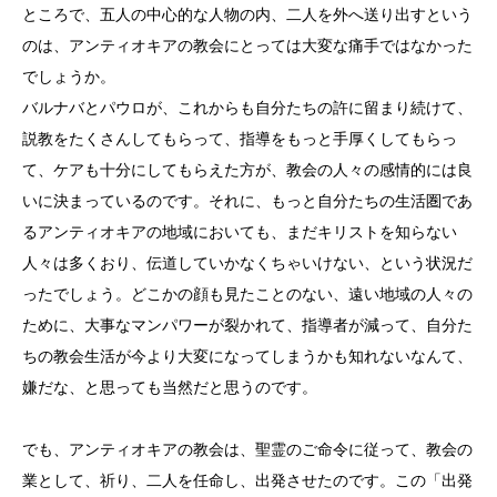
ところで、五人の中心的な人物の内、二人を外へ送り出すという
のは、アンティオキアの教会にとっては大変な痛手ではなかった
でしょうか。
バルナバとパウロが、これからも自分たちの許に留まり続けて、
説教をたくさんしてもらって、指導をもっと手厚くしてもらっ
て、ケアも十分にしてもらえた方が、教会の人々の感情的には良
いに決まっているのです。それに、もっと自分たちの生活圏であ
るアンティオキアの地域においても、まだキリストを知らない
人々は多くおり、伝道していかなくちゃいけない、という状況だ
ったでしょう。どこかの顔も見たことのない、遠い地域の人々の
ために、大事なマンパワーが裂かれて、指導者が減って、自分た
ちの教会生活が今より大変になってしまうかも知れないなんて、
嫌だな、と思っても当然だと思うのです。
でも、アンティオキアの教会は、聖霊のご命令に従って、教会の
業として、祈り、二人を任命し、出発させたのです。この「出発