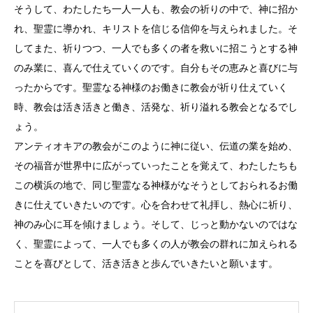
そうして、わたしたち一人一人も、教会の祈りの中で、神に招か
れ、聖霊に導かれ、キリストを信じる信仰を与えられました。そ
してまた、祈りつつ、一人でも多くの者を救いに招こうとする神
のみ業に、喜んで仕えていくのです。自分もその恵みと喜びに与
ったからです。聖霊なる神様のお働きに教会が祈り仕えていく
時、教会は活き活きと働き、活発な、祈り溢れる教会となるでし
ょう。
アンティオキアの教会がこのように神に従い、伝道の業を始め、
その福音が世界中に広がっていったことを覚えて、わたしたちも
この横浜の地で、同じ聖霊なる神様がなそうとしておられるお働
きに仕えていきたいのです。心を合わせて礼拝し、熱心に祈り、
神のみ心に耳を傾けましょう。そして、じっと動かないのではな
く、聖霊によって、一人でも多くの人が教会の群れに加えられる
ことを喜びとして、活き活きと歩んでいきたいと願います。