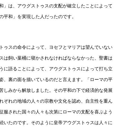
和」は、アウグストゥスの支配が確立したことによって
の平和」を実現した人だったのです。
トゥスの命令によって、ヨセフとマリアは望んでいない
スは飼い葉桶に寝かされなければならなかった、聖書は
うに語ることによって、アウグストゥスによって打ち立
姿、裏の面を描いているのだと言えます。「ローマの平
苦しみから解放しました。その平和の下で経済的な発展
れぞれの地域の人々の宗教や文化を認め、自主性を重ん
征服された国々の人々も次第にローマの支配を喜ぶよう
続いたのです。そのように皇帝アウグストゥスは人々に