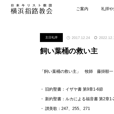
メッセージ
主日礼拝
飼い葉
ご案内
礼拝や
指路教会について
キリスト教につい
2017.12.24
2022.12.
主日礼拝
教会の歴史
はじめの一歩
飼い葉桶の救い主
牧師・副牧師より
キリスト教用語集
写真で見る指路教会
教会の本棚
「飼い葉桶の救い主」 牧師 藤掛順一
聖書とヘボン
聖書が教える幸せ
・ 旧約聖書：イザヤ書 第9章1-6節
・ 新約聖書：ルカによる福音書 第2章1-
・ 讃美歌：247、255、271