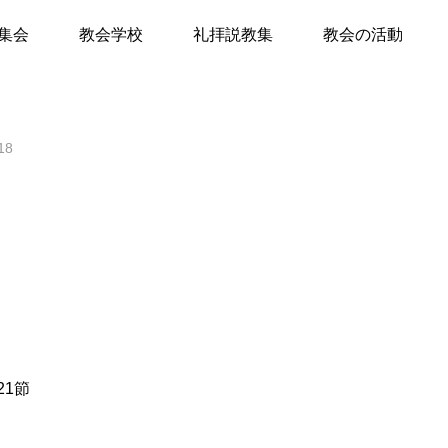
桶の救い主
集会
教会学校
礼拝説教集
教会の活動
て
18
キリスト教Q&A
礼拝のしおり
教会員の紹介
会堂開放
21節