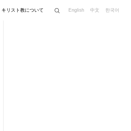
キリスト教について
English
中文
한국어