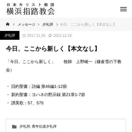
メッセージ
夕礼拝
今日、ここから新しく【本文なし】
夕礼拝
2017.11.26
2022.12.18
今日、ここから新しく【本文なし】
「今日、ここから新しく」 牧師 上野峻一（鎌倉雪の下教
会）
・ 旧約聖書：詩編 第46編1-12節
・ 新約聖書：ヨハネの黙示録 第21章1-7節
・ 讃美歌：57、575
夕礼拝
,
青年伝道夕礼拝