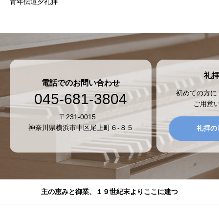
青年伝道夕礼拝
礼
電話でのお問い合わせ
初めての方に
045-681-3804
ご用意
〒231-0015
神奈川県横浜市中区尾上町６-８５
礼拝の
主の恵みと御業、１９世紀末よりここに建つ