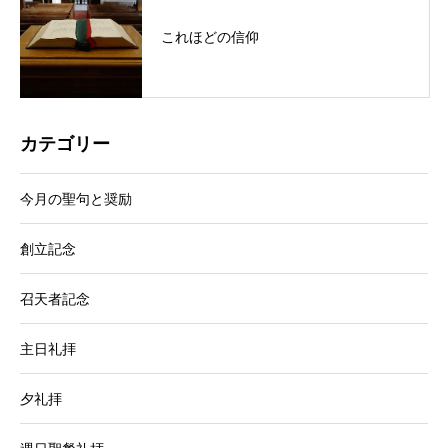
これほどの信仰
カテゴリー
今月の聖句と奨励
創立記念
召天者記念
主日礼拝
夕礼拝