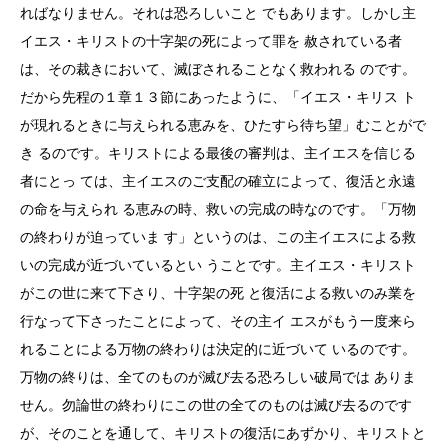
ればなりません。それは恐ろしいこと でもあります。しかし主
イエス・キリストの十字架の死によって罪を 赦されている者
は、その裁きにおいて、滅ぼされることなく救われる のです。
だから先程の１章１３節にあったように、「イエス・キリス ト
が現れるときに与えられる恵みを、ひたすら待ち望」むことがで
き るのです。キリストによる最後の審判は、主イエスを信じる
者にとっ ては、主イエスのご支配の確立によって、復活と永遠
の命を与えられ る恵みの時、救いの完成の時なのです。「万物
の終わりが迫っていま す」というのは、この主イエスによる救
いの完成が近づいているとい うことです。主イエス・キリスト
がこの世に来て下さり、十字架の死 と復活による救いのみ業を
行なって下さったことによって、その主イ エスがもう一度来ら
れることによる万物の終わりは決定的に近づいて いるのです。
万物の終りは、全てのものが滅び去る恐ろしい破局では ありま
せん。勿論世の終わりにこの世の全てのものは滅び去るのです
が、そのことを通して、キリストの復活にあずかり、キリストと