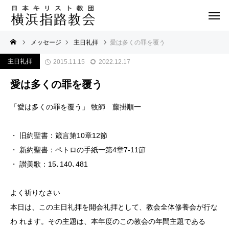
メッセージ
主日礼拝
愛は多くの罪を覆う
主日礼拝
2015.11.15
2022.12.17
愛は多くの罪を覆う
「愛は多くの罪を覆う」 牧師 藤掛順一
・ 旧約聖書：箴言第10章12節
・ 新約聖書：ペトロの手紙一第4章7-11節
・ 讃美歌：15､140､481
よく祈りなさい
本日は、この主日礼拝を開会礼拝として、教会全体修養会が行な
わ れます。その主題は、本年度のこの教会の年間主題である