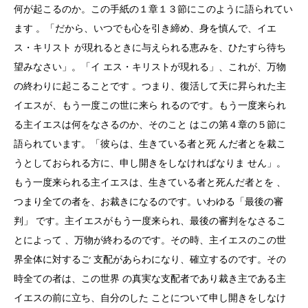
何が起こるのか。この手紙の１章１３節にこのように語られてい
ます 。「だから、いつでも心を引き締め、身を慎んで、イエ
ス・キリスト が現れるときに与えられる恵みを、ひたすら待ち
望みなさい」。「イ エス・キリストが現れる」、これが、万物
の終わりに起こることです 。つまり、復活して天に昇られた主
イエスが、もう一度この世に来ら れるのです。もう一度来られ
る主イエスは何をなさるのか、そのこと はこの第４章の５節に
語られています。「彼らは、生きている者と死 んだ者とを裁こ
うとしておられる方に、申し開きをしなければなりま せん」。
もう一度来られる主イエスは、生きている者と死んだ者とを 、
つまり全ての者を、お裁きになるのです。いわゆる「最後の審
判」 です。主イエスがもう一度来られ、最後の審判をなさるこ
とによって 、万物が終わるのです。その時、主イエスのこの世
界全体に対するご 支配があらわになり、確立するのです。その
時全ての者は、この世界 の真実な支配者であり裁き主である主
イエスの前に立ち、自分のした ことについて申し開きをしなけ