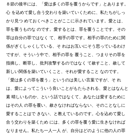
８節の後半には、「愛は多くの罪を覆うからです」とあります。
心 を込めて愛し合う交わりを築いていくために、私たちがしっ
かり見つ めておくべきことがここに示されています。愛とは、
罪を覆うものな のです。愛するとは、罪を覆うことです。その
罪は自分の罪ではなく て、相手の罪です。相手の罪のために関
係がぎくしゃくしている、そ れはお互いにそう思っているわけ
ですが、そういう中で、相手の罪を 覆うこと、つまりその罪を
指摘し、断罪し、批判攻撃するのではなく て赦すこと、赦して
新しい関係を築いていくこと、それが愛すること なのです。
「愛は多くの罪を覆う」というのは美しい言葉ですが、そ れ
は、愛によってこういう良いことがもたらされる、愛とはなんと
素 晴しいものか、という話ではなくて、あなたは愛するために
はその人 の罪を覆い、赦さなければならない、そのことなしに
愛することはで きない、と教えているのです。心を込めて愛し
合う交わりを築くため には、多くの罪を覆う愛に生きなければ
なりません。私たち一人一人 が、自分はどのように他の人の罪