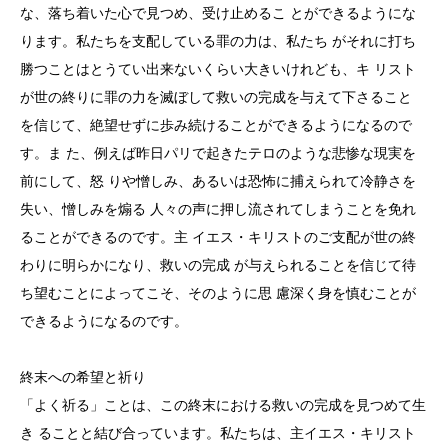
な、落ち着いた心で見つめ、受け止めるこ とができるようにな
ります。私たちを支配している罪の力は、私たち がそれに打ち
勝つことはとうてい出来ないくらい大きいけれども、キ リスト
が世の終りに罪の力を滅ぼして救いの完成を与えて下さること
を信じて、絶望せずに歩み続けることができるようになるので
す。ま た、例えば昨日パリで起きたテロのような悲惨な現実を
前にして、怒 りや憎しみ、あるいは恐怖に捕えられて冷静さを
失い、憎しみを煽る 人々の声に押し流されてしまうことを免れ
ることができるのです。主 イエス・キリストのご支配が世の終
わりに明らかになり、救いの完成 が与えられることを信じて待
ち望むことによってこそ、そのように思 慮深く身を慎むことが
できるようになるのです。
終末への希望と祈り
「よく祈る」ことは、この終末における救いの完成を見つめて生
き ることと結び合っています。私たちは、主イエス・キリスト