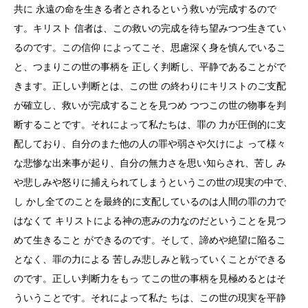
共に 永遠の命を生きる者とされるという救いが完成するので
す。キリスト 信者は、この救いの完成を待ち望みつつ生きてい
るのです。この信仰 によってこそ、思慮深く身を慎んでいるこ
と、つまりこの世の事柄を 正しく判断し、平静であることがで
きます。正しい判断とは、この世 の終わりにキリストのご支配
が確立し、救いが完成することを見つめ つつこの世の物事を判
断することです。それによって私たちは、罪の 力が圧倒的に支
配しており、自分のまた他の人の罪や弱さや欠けによ って様々
な悲惨な出来事が起り、自分の無力さを思い知らされ、苦し み
や悲しみや怒りに捕えられてしまうというこの世の現実の中で、
し かし全てのことを最終的に支配しているのは人間の罪の力で
はなくて キリストによる神の恵みの力なのだということを見つ
めて生きること ができるのです。そして、諦めや絶望に陥るこ
となく、罪の力による 苦しみ悲しみと戦っていくことができる
のです。正しい判断力をもっ てこの世の事柄を見極めるとはそ
ういうことです。それによって私た ちは、この世の現実を平静