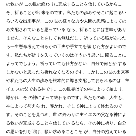
の救いが この世の終わりに完成することを信じているからこ
そ、祈ることが出 来るのです。私たちの歩みやそこに起こるい
ろいろな出来事が、この 世の様々な力や人間の思惑によっての
み支配されていると思っている なら、祈ることには意味があり
ません。そんなことをしても無駄だし 、祈っている暇があった
ら一生懸命考えて何らかの工夫や手立てを講 じた方がよいので
す。私たちが祈りを失っていくのはそういう思いに 陥ることに
よってでしょう。祈っていても仕方がない、自分で何とか する
しかないと思ったら祈れなくなるのです。しかしこの世の出来事
や私たちの人生の歩みを根本的に導き支配しておられるのは、主
イエ スの父である神です。この世界はその神によって始まり、
導かれ、そ の神によって終わるのです。私たちの命、人生も、
神によって与えら れ、導かれ、そして神によって終わるので
す。そのことを見つめ、世 の終わりに主イエスの父なる神によ
る救いが完成することを信じてい るなら、その神に祈り、自分
の思いを打ち明け、願い求めることこそ が、自分の抱えている