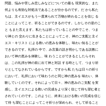
問題、悩みや苦しみ悲しみなどについての最も 現実的な、また
何よりも有効な対処法であることが分かるのです。だ から私た
ちは、主イエスがもう一度来られて万物が終わることを信じ る
ことによってこそ、祈ることができるのです。しかしその逆のこ
と もまた言えます。私たちは祈っていることの中でこそ、つま
り神との 交わりに生きることによってこそ、神のご支配と主イ
エス・キリスト による救いの恵みを体験し、味わい知ることが
できるのです。礼拝の 中で、み言葉の説き明かしである説教に
おいて神の恵みを体験し、味 わうことができるとしたらそれ
は、この礼拝が神の前に出て神と対話 する時として、つまり祈
りとしてなされているからです。ですから私 たちは日々の祈り
において、礼拝において味わうのと同じ神の恵みを 味わい、体
験していくのです。それによって日々、神の恵みのご支配 を実
感し、主イエスによる救いの完成をより深く信じて待ち望む者と
されていくのです。このように、終末における救いの完成を信じ
て待 ち望むことによってこそ祈りが深められ、そして祈ること