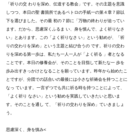
「祈りの交 わりを深め、伝道する教会」です。その主題を意識
しつつ、本日の聖 書箇所であるペトロの手紙一の第４章７節以
下を選びました。その最 初の７節に「万物の終わりが迫ってい
ます。だから、思慮深くふるま い、身を慎んで、よく祈りなさ
い」とあります。この「よく祈りなさ い」という勧めが、「祈
りの交わりを深め」という主題と結び合うの です。祈りの交わ
りを深める第一歩は、私たち一人一人が「よく祈る 」者となる
ことです。本日の修養会が、そのことを目指して新たな一 歩を
歩み出すきっかけとなることを願っています。昨年から始めたこ
とですが、分団での話合いの最後には小さな祈祷会を持つことに
なっ ています。一言ずつでも共に祈る時を持つことによって、
「よく祈り なさい」という勧めを実践していきたいと思いま
す。そのことを通し て、「祈りの交わりを深め」ていきましょ
う。
思慮深く、身を慎み<