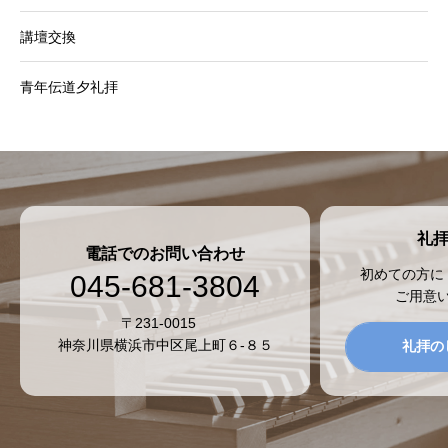
講壇交換
青年伝道夕礼拝
礼
電話でのお問い合わせ
初めての方に
045-681-3804
ご用意
〒231-0015
神奈川県横浜市中区尾上町６-８５
礼拝の