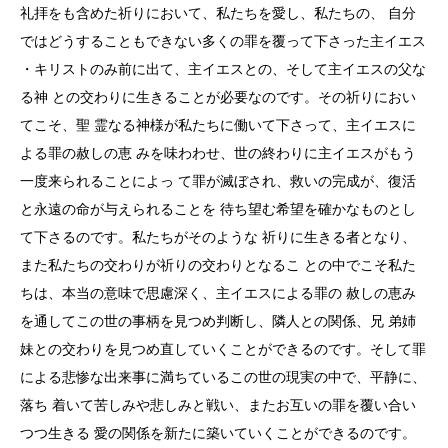
礼拝をも含めた祈りにおいて、私たちを愛し、私たちの、 自分
ではどうすることもできない多くの罪を覆って下さった主イエス
・キリストのみ前に出て、主イエスとの、そして主イエスの父な
る神 との交わりに生きることが必要なのです。その祈りにおい
てこそ、聖 霊なる神様が私たちに働いて下さって、主イエスに
よる罪の赦しの恵 みを味わわせ、世の終わりに主イエスがもう
一度来られることによっ て罪が滅ぼされ、救いの完成が、復活
と永遠の命が与えられることを 待ち望む希望を確かなものとし
て下さるのです。私たちがそのような 祈りに生きる者となり、
また私たちの交わりが祈りの交わりとなるこ との中でこそ私た
ちは、本当の意味で思慮深く、主イエスによる罪の 赦しの恵み
を通してこの世の事柄を見つめ判断し、隣人との関係、兄 弟姉
妹との交わりを見つめ直していくことができるのです。そして罪
による悲惨な出来事に満ちているこの世の現実の中で、平静に、
落ち 着いて苦しみや悲しみと戦い、またお互いの罪を覆い合い
つつ生きる 愛の関係を新たに築いていくことができるのです。