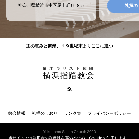
神奈川県横浜市中区尾上町６-８５
礼拝の
主の恵みと御業、１９世紀末よりここに建つ
教会情報
礼拝のしおり
リンク集
プライバシーポリシー
Yokohama Shiloh Church 2023
当サイトでは利用者の利便性を高めるため、Cookieを使用します。