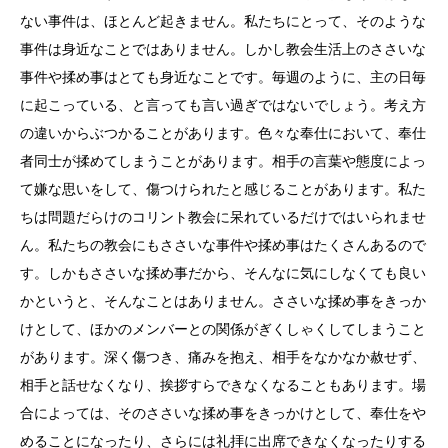
ない事件は、ほとんど起きません。私たちにとって、そのような
事件は身近なことではありません。しかし教会生活上のささいな
事件や揉め事はとても身近なことです。毎週のように、主の日毎
に起こっている、と言っても言い過ぎではないでしょう。考え方
の違いからぶつかることがあります。色々な奉仕において、奉仕
者同士が揉めてしまうことがあります。相手の言葉や態度によっ
て嫌な思いをして、傷つけられたと感じることがあります。私た
ちは問題だらけのコリント教会に呆れているだけではいられませ
ん。私たちの教会にもささいな事件や揉め事はたくさんあるので
す。しかもささいな揉め事だから、そんなに気にしなくても良い
かというと、そんなことはありません。ささいな揉め事をきっか
けとして、ほかのメンバーとの関係がぎくしゃくしてしまうこと
があります。深く傷つき、痛みを抱え、相手をなかなか赦せず、
相手と話せなくなり、挨拶すらできなくなることもあります。場
合によっては、そのささいな揉め事をきっかけとして、奉仕をや
めることになったり、さらには礼拝に出席できなくなったりする