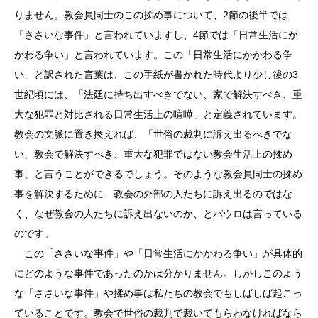
りません。教会員同士のこの揉め事について、2節の後半では
「ささいな事件」と言われていますし、4節では「日常生活にか
かわる争い」と言われています。この「日常生活にかかわる争
い」と訳された言葉は、この手紙が書かれた時代より少し後の3
世紀頃には、「法廷に持ち出すべきでない、家で解決すべき、重
大な犯罪と対比される日常生活上の喧嘩」と定義されています。
教会の文脈に置き換えれば、「世俗の裁判に訴え出るべきでな
い、教会で解決すべき、重大な犯罪ではない教会生活上の揉め
事」と言うことができるでしょう。そのような教会員同士の揉め
事を解決するために、教会の外部の人たちに訴え出るのではな
く、なぜ教会の人たちに訴え出ないのか、とパウロは言っている
のです。
この「ささいな事件」や「日常生活にかかわる争い」が具体的
にどのような事件であったのかは分かりません。しかしこのよう
な「ささいな事件」や揉め事は私たちの教会でもしばしば起こっ
ていることです。教会で世俗の裁判で裁いてもらわなければなら