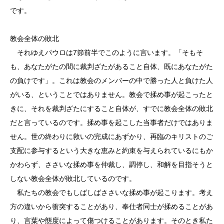
です。
教会全体の敗北
それゆえパウロは7節前半でこのように言います。「そもそ
も、あなたがたの間に裁判ざたがあること自体、既にあなたがた
の負けです」。これは教会のメンバーの中で勝った人と負けた人
がいる、ということではありません。教会で揉め事が起こったと
きに、それを裁判ざたにすること自体が、すでに教会全体の敗北
だと言っているのです。揉め事を起こした当事者だけではありま
せん。世の終わりに救いの完成にあずかり、再臨のキリストのご
支配に参与するという大きな恵みと約束を与えられているにもか
かわらず、ささいな揉め事を仲裁し、調停し、和解を目指そうと
しない教会全体が敗北しているのです。
私たちの教会でもしばしばささいな揉め事が起こります。考え
方の違いから衝突することがあり、奉仕者同士が揉めることがあ
り、言葉や態度によって傷つけることがあります。そのとき私た