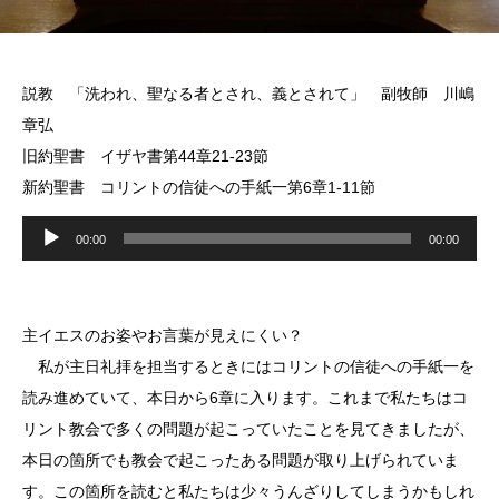
説教 「洗われ、聖なる者とされ、義とされて」 副牧師 川嶋
章弘
旧約聖書 イザヤ書第44章21-23節
新約聖書 コリントの信徒への手紙一第6章1-11節
音
00:00
00:00
声
プ
レ
主イエスのお姿やお言葉が見えにくい？
ー
私が主日礼拝を担当するときにはコリントの信徒への手紙一を
ヤ
読み進めていて、本日から6章に入ります。これまで私たちはコ
ー
リント教会で多くの問題が起こっていたことを見てきましたが、
本日の箇所でも教会で起こったある問題が取り上げられていま
す。この箇所を読むと私たちは少々うんざりしてしまうかもしれ