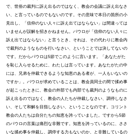
で、世俗の裁判に訴え出るのではなく、教会の会議に訴え出なさ
い、と言っているのでもないのです。その意味で本日の箇所の小
見出し、「信仰のない人々に訴え出てはならない」は間違っては
いませんが誤解を招きかねません。パウロが「信仰のない人々に
訴え出てはならない」と言うとき、それは、その代わりに教会内
で裁判のようなものを行いなさい、ということでは決してないの
です。だからパウロは5節でこのように言います。「あなたがた
を恥じ入らせるために、わたしは言っています。あなたがたの中
には、兄弟を仲裁できるような知恵のある者が、一人もいないの
ですか」。パウロが求めていることは、教会員同士の間で揉め事
が起こったときに、教会の外部でも内部でも裁判のようなものに
訴え出るのではなく、教会の人たちが仲裁しなさい、調停しなさ
い、そして和解を目指しなさい、ということなのです。コリント
教会の人たちは自分たちの知恵を誇っていました。ですから5節
のパウロの言葉は痛烈な非難です。知恵を誇っているのに、ささ
いな揉め事を仲裁し、調停する力もないのか、と非難しているの