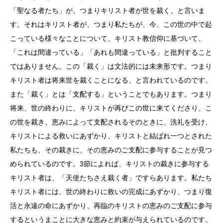
「聖なる者たち」が、つまりキリスト者が世を裁く、と言いま
す。それはキリスト者が、つまり私たちが、今、この世の中で起
こっている様々なことについて、キリスト教信仰に基づいて、
「これは間違っている」「あれも間違っている」と批判すること
ではありません。この「裁く」は文法的には未来形です。つまり
キリスト者は将来世を裁くことになる、と言われているのです。
また「裁く」とは「支配する」ということでもあります。つまり
将来、世の終わりに、キリストが再びこの世に来てくださり、こ
の世を裁き、恵みによって支配されるそのときに、洗礼を受け、
キリストによる救いにあずかり、キリストと結ばれ一つとされた
私たちも、その裁きに、その恵みのご支配に参与することが見つ
められているのです。3節によれば、キリストの裁きに参与する
キリスト者は、「天使たちさえ裁く者」ですらあります。私たち
キリスト者には、世の終わりに救いの完成にあずかり、つまり復
活と永遠の命にあずかり、再臨のキリストの恵みのご支配に参与
するというまことに大きな恵みと約束が与えられているのです。