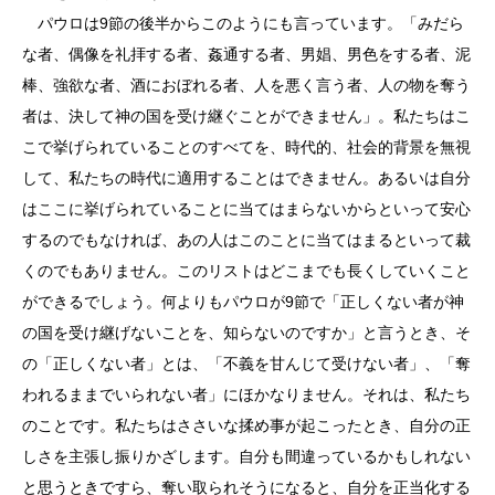
パウロは9節の後半からこのようにも言っています。「みだら
な者、偶像を礼拝する者、姦通する者、男娼、男色をする者、泥
棒、強欲な者、酒におぼれる者、人を悪く言う者、人の物を奪う
者は、決して神の国を受け継ぐことができません」。私たちはこ
こで挙げられていることのすべてを、時代的、社会的背景を無視
して、私たちの時代に適用することはできません。あるいは自分
はここに挙げられていることに当てはまらないからといって安心
するのでもなければ、あの人はこのことに当てはまるといって裁
くのでもありません。このリストはどこまでも長くしていくこと
ができるでしょう。何よりもパウロが9節で「正しくない者が神
の国を受け継げないことを、知らないのですか」と言うとき、そ
の「正しくない者」とは、「不義を甘んじて受けない者」、「奪
われるままでいられない者」にほかなりません。それは、私たち
のことです。私たちはささいな揉め事が起こったとき、自分の正
しさを主張し振りかざします。自分も間違っているかもしれない
と思うときですら、奪い取られそうになると、自分を正当化する