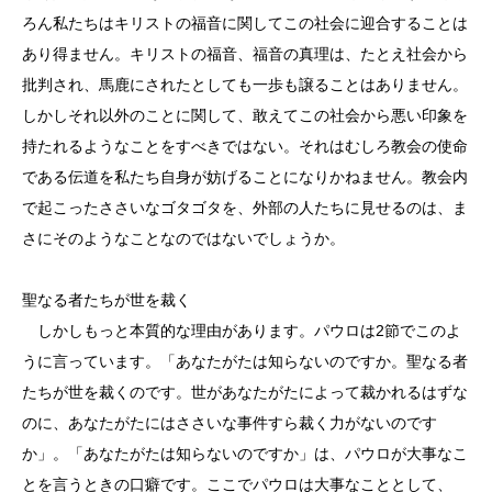
ろん私たちはキリストの福音に関してこの社会に迎合することは
あり得ません。キリストの福音、福音の真理は、たとえ社会から
批判され、馬鹿にされたとしても一歩も譲ることはありません。
しかしそれ以外のことに関して、敢えてこの社会から悪い印象を
持たれるようなことをすべきではない。それはむしろ教会の使命
である伝道を私たち自身が妨げることになりかねません。教会内
で起こったささいなゴタゴタを、外部の人たちに見せるのは、ま
さにそのようなことなのではないでしょうか。
聖なる者たちが世を裁く
しかしもっと本質的な理由があります。パウロは2節でこのよ
うに言っています。「あなたがたは知らないのですか。聖なる者
たちが世を裁くのです。世があなたがたによって裁かれるはずな
のに、あなたがたにはささいな事件すら裁く力がないのです
か」。「あなたがたは知らないのですか」は、パウロが大事なこ
とを言うときの口癖です。ここでパウロは大事なこととして、