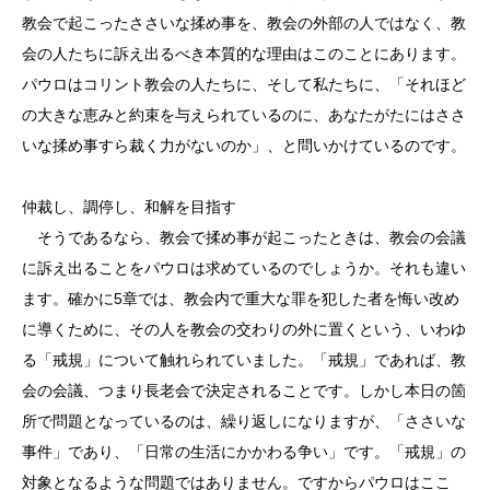
教会で起こったささいな揉め事を、教会の外部の人ではなく、教
会の人たちに訴え出るべき本質的な理由はこのことにあります。
パウロはコリント教会の人たちに、そして私たちに、「それほど
の大きな恵みと約束を与えられているのに、あなたがたにはささ
いな揉め事すら裁く力がないのか」、と問いかけているのです。
仲裁し、調停し、和解を目指す
そうであるなら、教会で揉め事が起こったときは、教会の会議
に訴え出ることをパウロは求めているのでしょうか。それも違い
ます。確かに5章では、教会内で重大な罪を犯した者を悔い改め
に導くために、その人を教会の交わりの外に置くという、いわゆ
る「戒規」について触れられていました。「戒規」であれば、教
会の会議、つまり長老会で決定されることです。しかし本日の箇
所で問題となっているのは、繰り返しになりますが、「ささいな
事件」であり、「日常の生活にかかわる争い」です。「戒規」の
対象となるような問題ではありません。ですからパウロはここ