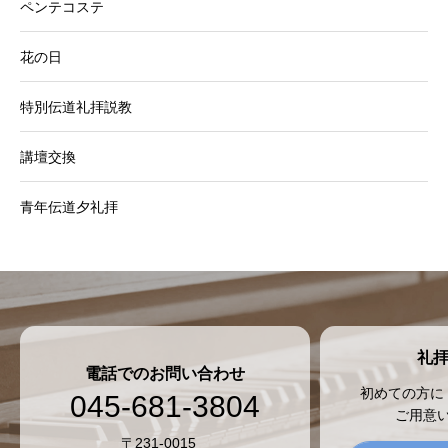
ペンテコステ
花の日
特別伝道礼拝説教
講壇交換
青年伝道夕礼拝
礼
電話でのお問い合わせ
初めての方に
045-681-3804
ご用意
〒231-0015