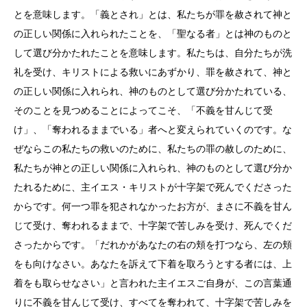
とを意味します。「義とされ」とは、私たちが罪を赦されて神と
の正しい関係に入れられたことを、「聖なる者」とは神のものと
して選び分かたれたことを意味します。私たちは、自分たちが洗
礼を受け、キリストによる救いにあずかり、罪を赦されて、神と
の正しい関係に入れられ、神のものとして選び分かたれている、
そのことを見つめることによってこそ、「不義を甘んじて受
け」、「奪われるままでいる」者へと変えられていくのです。な
ぜならこの私たちの救いのために、私たちの罪の赦しのために、
私たちが神との正しい関係に入れられ、神のものとして選び分か
たれるために、主イエス・キリストが十字架で死んでくださった
からです。何一つ罪を犯されなかったお方が、まさに不義を甘ん
じて受け、奪われるままで、十字架で苦しみを受け、死んでくだ
さったからです。「だれかがあなたの右の頬を打つなら、左の頬
をも向けなさい。あなたを訴えて下着を取ろうとする者には、上
着をも取らせなさい」と言われた主イエスご自身が、この言葉通
りに不義を甘んじて受け、すべてを奪われて、十字架で苦しみを