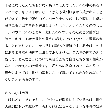
ト者になった人たちも少なくありませんでした。その中のあるメ
ンバーが、キリスト者になってからも裁判好きから抜け出すこと
ができず、教会でほかのメンバーと争いを起こした時に、世俗の
裁判に訴え出て事件を解決しようとした、ということなのでしょ
う。パウロはそのことを非難したのです。そのためこの箇所は
時々、キリスト者は世俗の裁判に訴えてはいけない、と理解され
ることがあります。しかしそれは誤った理解です。教会はこの世
にある限り治外法権では決してありません。この世の権力の外に
あって、どんなことについても自分たちで自分たちを裁く権利が
ある、と考えるのは傲慢です。私たちの教会は地上にある限り、
場合によっては、世俗の裁判において裁いてもらわなければなら
ないこともあるのです。
ささいな揉め事
けれども、そもそもここでパウロが問題にしているのは、世俗
の裁判において裁いてもらわなければならないような事件ではあ