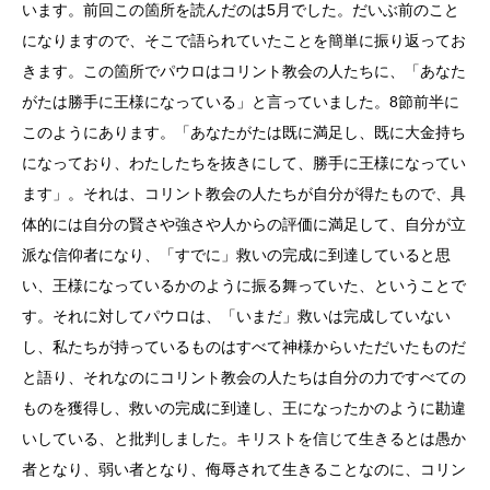
います。前回この箇所を読んだのは5月でした。だいぶ前のこと
になりますので、そこで語られていたことを簡単に振り返ってお
きます。この箇所でパウロはコリント教会の人たちに、「あなた
がたは勝手に王様になっている」と言っていました。8節前半に
このようにあります。「あなたがたは既に満足し、既に大金持ち
になっており、わたしたちを抜きにして、勝手に王様になってい
ます」。それは、コリント教会の人たちが自分が得たもので、具
体的には自分の賢さや強さや人からの評価に満足して、自分が立
派な信仰者になり、「すでに」救いの完成に到達していると思
い、王様になっているかのように振る舞っていた、ということで
す。それに対してパウロは、「いまだ」救いは完成していない
し、私たちが持っているものはすべて神様からいただいたものだ
と語り、それなのにコリント教会の人たちは自分の力ですべての
ものを獲得し、救いの完成に到達し、王になったかのように勘違
いしている、と批判しました。キリストを信じて生きるとは愚か
者となり、弱い者となり、侮辱されて生きることなのに、コリン