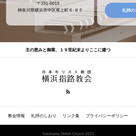
〒231-0015
神奈川県横浜市中区尾上町６-８５
礼拝の
主の恵みと御業、１９世紀末よりここに建つ
教会情報
礼拝のしおり
リンク集
プライバシーポリシー
Yokohama Shiloh Church 2023