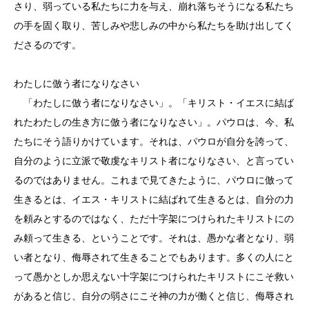
さり、弱っている私たちに力を与え、崩れ落ちそうになる私たち
の手を固く取り、苦しみや悲しみの中から私たちを助け出してく
ださるのです。
わたしに倣う者になりなさい
「わたしに倣う者になりなさい」。「キリスト・イエスに結ば
れたわたしの生き方に倣う者になりなさい」。パウロは、今、私
たちにそう語りかけています。それは、パウロが自分を誇って、
自分のように立派で敬虔なキリスト者になりなさい、と言ってい
るのではありません。これまで見てきたように、パウロに倣って
生きるとは、イエス・キリストに結ばれて生きるとは、自分の力
を頼みとするのではなく、ただ十字架につけられたキリストにの
み頼って生きる、ということです。それは、愚かな者となり、弱
い者となり、侮辱されて生きることでもあります。多くの人にと
って愚かとしか思えない十字架につけられたキリストにこそ救い
があると信じ、自分の弱さにこそ神の力が働くと信じ、侮辱され