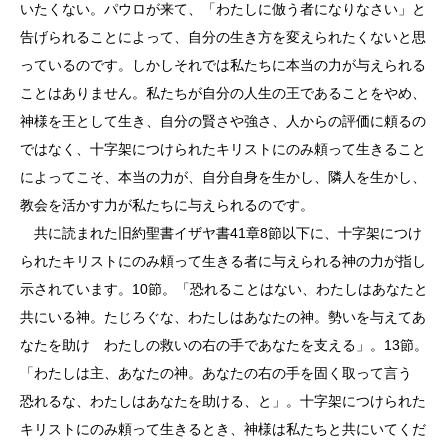
いたくない。パウロが来て、「わたしに倣う者になりなさい」と
告げられることによって、自分の生き方を変えられたくないと思
っているのです。しかしそれでは私たちに本当の力が与えられる
ことはありません。私たちが自分の人生の王であることをやめ、
神様を王として生き、自分の賢さや強さ、人からの評価に頼るの
ではなく、十字架につけられたキリストにのみ頼って生きること
によってこそ、本当の力が、自分自身を生かし、隣人を生かし、
教会を活かす力が私たちに与えられるのです。
共に読まれた旧約聖書イザヤ書41章8節以下に、十字架につけ
られたキリストにのみ頼って生きる者に与えられる神の力が指し
示されています。10節。「恐れることはない、わたしはあなたと
共にいる神。たじろぐな、わたしはあなたの神。勢いを与えてあ
なたを助け わたしの救いの右の手であなたを支える」。13節。
「わたしは主、あなたの神。あなたの右の手を固く取って言う
恐れるな、わたしはあなたを助ける、と」。十字架につけられた
キリストにのみ頼って生きるとき、神様は私たちと共にいてくだ