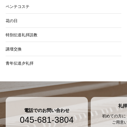
ペンテコステ
花の日
特別伝道礼拝説教
講壇交換
青年伝道夕礼拝
礼
電話でのお問い合わせ
初めての方に
045-681-3804
ご用意