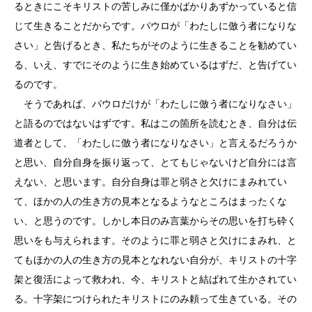
るときにこそキリストの苦しみに僅かばかりあずかっていると信
じて生きることだからです。パウロが「わたしに倣う者になりな
さい」と告げるとき、私たちがそのように生きることを勧めてい
る、いえ、すでにそのように生き始めているはずだ、と告げてい
るのです。
そうであれば、パウロだけが「わたしに倣う者になりなさい」
と語るのではないはずです。私はこの箇所を読むとき、自分は伝
道者として、「わたしに倣う者になりなさい」と言えるだろうか
と思い、自分自身を振り返って、とてもじゃないけど自分には言
えない、と思います。自分自身は罪と弱さと欠けにまみれてい
て、ほかの人の生き方の見本となるようなところはまったくな
い、と思うのです。しかし本日のみ言葉からその思いを打ち砕く
思いをも与えられます。そのように罪と弱さと欠けにまみれ、と
てもほかの人の生き方の見本となれない自分が、キリストの十字
架と復活によって救われ、今、キリストと結ばれて生かされてい
る。十字架につけられたキリストにのみ頼って生きている。その