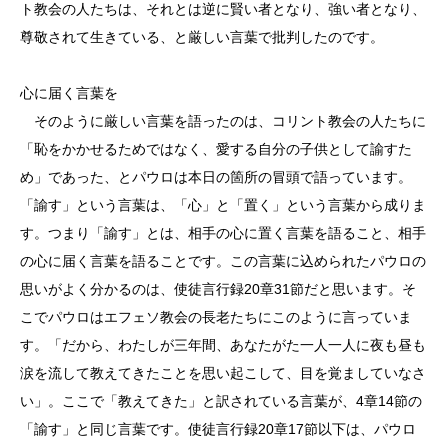
ト教会の人たちは、それとは逆に賢い者となり、強い者となり、
尊敬されて生きている、と厳しい言葉で批判したのです。
心に届く言葉を
そのように厳しい言葉を語ったのは、コリント教会の人たちに
「恥をかかせるためではなく、愛する自分の子供として諭すた
め」であった、とパウロは本日の箇所の冒頭で語っています。
「諭す」という言葉は、「心」と「置く」という言葉から成りま
す。つまり「諭す」とは、相手の心に置く言葉を語ること、相手
の心に届く言葉を語ることです。この言葉に込められたパウロの
思いがよく分かるのは、使徒言行録20章31節だと思います。そ
こでパウロはエフェソ教会の長老たちにこのように言っていま
す。「だから、わたしが三年間、あなたがた一人一人に夜も昼も
涙を流して教えてきたことを思い起こして、目を覚ましていなさ
い」。ここで「教えてきた」と訳されている言葉が、4章14節の
「諭す」と同じ言葉です。使徒言行録20章17節以下は、パウロ