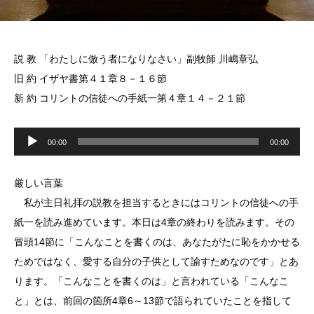
説 教 「わたしに倣う者になりなさい」副牧師 川嶋章弘
旧 約 イザヤ書第４１章８－１６節
新 約 コリントの信徒への手紙一第４章１４－２１節
音
声
00:00
00:00
プ
レ
ー
ヤ
厳しい言葉
ー
私が主日礼拝の説教を担当するときにはコリントの信徒への手
紙一を読み進めています。本日は4章の終わりを読みます。その
冒頭14節に「こんなことを書くのは、あなたがたに恥をかかせる
ためではなく、愛する自分の子供として諭すためなのです」とあ
ります。「こんなことを書くのは」と言われている「こんなこ
と」とは、前回の箇所4章6～13節で語られていたことを指して