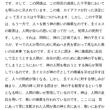
です。そして、この関係は、この預言の成就した十字架において
も明らかに示されています。この後、カイアファが行った決定に
よっ て主イエスは十字架につけられます。しかし、この十字架
は、もう一方で、人々を救う神の救いの御業なのです。主イエス
の殺害は、人間が自らの思いに従って行 った、犯罪人の死刑で
す。しかし、それは、同時に、神のご計画であり、神の子主イエ
スが、すべての人が罪のために死ぬべき死を変わって死なれた救
いの出来事 であるのです。主イエスに躓き、神に徹底的に反抗
して立とうとする人間が、自分の思いのために真の神の子を殺し
てしまうところにおいて、神の人間を救おうと する御心が実現
しているのです。主イエスが神の子としての権威を示せば示すほ
ど、人々の拒絶が強くなる。しかし、主イエスに対する憎しみが
極まり、人間の神 に対する躓きが、神の子を殺害するという形
となる時に、人間の救いが実現しているのです。神は、人間の反
抗を用いて、救いの御業を行われているのです。ここ には、世
にあって罪に支配された人間が真の神と共にあり、救いにあずか