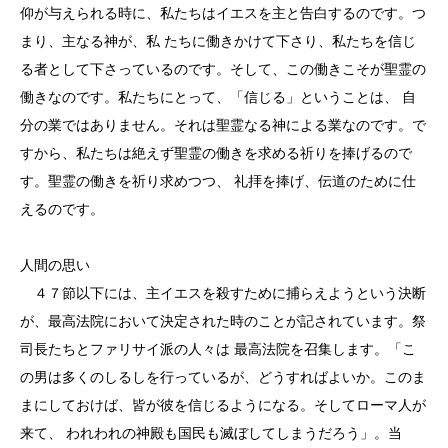
仰が与えられる時に、私たちはイエスを主と告白するのです。つ
まり、主なる神が、私 たちに働きかけて下さり、私たちを信じ
る者として下さっているのです。そして、この働きこそが聖霊の
働きなのです。私たちにとって、「信じる」ということは、 自
分の業ではありません。それは聖霊なる神による業なのです。で
すから、私たちは絶えず聖霊の働きを求める祈りを捧げるので
す。聖霊の働きを祈り求めつつ、 礼拝を捧げ、伝道のために仕
えるのです。
人間の思い
４７節以下には、主イエスを殺すために捕らえようという決断
が、最高法院において決定された時のことが記されています。祭
司長たちとファリサイ派の人々は 最高法院を召集します。「こ
の男は多くのしるしを行っているが、どうすればよいか。このま
まにしておけば、皆が彼を信じるようになる。そしてローマ人が
来て、 われわれの神殿も国民も滅ぼしてしまうだろう」。当