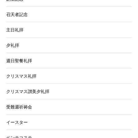
召天者記念
主日礼拝
夕礼拝
週日聖餐礼拝
クリスマス礼拝
クリスマス讃美夕礼拝
受難週祈祷会
イースター
ペンテコステ