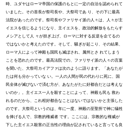
時、ユダヤはローマ帝国の保護のもとに一定の自治を認められて
いました。その首長が祭司長や、大祭司であ り、その下に最高
法院があったのです。祭司長やファリサイ派の人々は、人々が主
イエスを信じるようになり、主イエスを、政治的解放をもたらす
メシアとして人 々が担ぎ上げ、ローマに対する反逆を企てるの
ではないかと考えたのです。そして、騒ぎが起こり、その結果、
ローマ人によって神殿も国民も滅ぼされ、属州とさ れてしまう
ことを恐れたのです。最高法院での、ファリサイ派の人々の言葉
を聞いた、大祭司カイアファは次のように語ります。「あなたが
たは何も分かっていな い。一人の人間が民の代わりに死に、国
民全体が滅びないで済む方が、あなたがたに好都合だとは考えな
いのか」。主イエス一人を殺すことによって、神殿も民も 救わ
れるのだから、これ程好都合なことはないではないかと主張した
のです。大祭司というのは、年に一度、神殿の至聖所で神に犠牲
を捧げる人で、宗教的権威者 です。ここには、宗教的な権威が
下した主イエス殺害の正当性の理由が記されていると言っても良