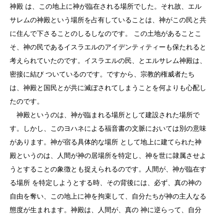
神殿 は、この地上に神が臨在される場所でした。それ故、エル
サレムの神殿という場所を占有していることは、神がこの民と共
に住んで下さることのしるしなのです。 この土地があることこ
そ、神の民であるイスラエルのアイデンティティーも保たれると
考えられていたのです。イスラエルの民、とエルサレム神殿は、
密接に結び ついているのです。ですから、宗教的権威者たち
は、神殿と国民とが共に滅ぼされてしまうことを何よりも心配し
たのです。
神殿というのは、神が臨まれる場所として建設された場所で
す。しかし、このヨハネによる福音書の文脈においては別の意味
があります。神が宿る具体的な場所 として地上に建てられた神
殿というのは、人間が神の居場所を特定し、神を世に隷属させよ
うとすることの象徴とも捉えられるのです。人間が、神が臨在す
る場所 を特定しようとする時、その背後には、必ず、真の神の
自由を奪い、この地上に神を拘束して、自分たちが神の主人なる
態度が生まれます。神殿は、人間が、真の 神に逆らって、自分