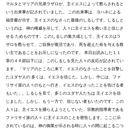
マルタとマリアの兄弟ラザロが、主イエスによって甦らされると
いう出来事が記されていました。 この出来事は、ヨハネによる
福音書が示す、主イエスのなさった最後のしるしです。しるしと
いうのは、神の権威を示して、人々に主イエスを救い主と信じさ
せる ためものです。このしるしの集大成として、主イエスはラ
ザロを甦らせて、ご自身が復活であり、死を超えた命を与える救
い主であることをお示しになったのです。 本日お読みした１１
章の４６節以下には、このしるしを見た人々の反応が記されてい
ます。「マリアのところに来て、イエスのなさったことを目撃し
たユダヤ人の 多くは、イエスを信じた。しかし、中には、ファ
リサイ派の人々のもとへ行き、イエスのなさったことを告げる者
もいた」。しるしを見て、多くのユダヤ人たちは 主イエスを信
じました。しかし、もう一方で、信じない者もいたのです。この
人々は、主イエスを捕らえようとしていた、宗教的指導者である
ファリサイ派の人々 に主イエスのことを密告します。ここに示
されているのは、神の御業が示される時に人々の間に起こる二つ