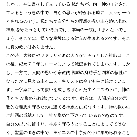
しかし、神に反抗して立っている 私たちが、尚、神の子とされ
ているという恵の中で、自らの思いが砕かれる時に、人々が一つ
とされるのです。私たちが自分たちの理想の救い主を追い求め、
神殿 を守ろうとしている所では、本当の一致は生まれないでし
ょう。そこでは、様々な宗教による対立が生まれるのです。そこ
に真の救いはありません。
この時、大祭司やファリサイ派の人々が守ろうとした神殿は、こ
の後、紀元７０年にローマによって滅ぼされてしまいます。しか
し、一方で、人間の思いや宗教的 権威の身勝手な判断の犠牲に
なったかに見える主イエス・キリストは今でも生き続けていま
す。十字架によって救いを成し遂げられた主イエスの下に、神の
子たち が集められ続けているのです。教会は、人間が自分の宗
教的な理想を守るために建てる神殿とは異なります。神の救いの
ご計画の成就として、神が集めて下さって いるものなのです。
自分の思いに留まり、神殿を守ろうとすることによってではな
く、聖霊の働きの中で、主イエスの十字架の下に集められること