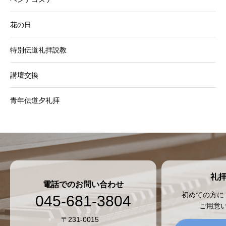
花の日
特別伝道礼拝説教
講壇交換
青年伝道夕礼拝
礼
電話でのお問い合わせ
初めての方に
045-681-3804
ご用意
〒231-0015