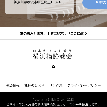
神奈川県横浜市中区尾上町６-８５
礼拝の
主の恵みと御業、１９世紀末よりここに建つ
教会情報
礼拝のしおり
リンク集
プライバシーポリシー
Yokohama Shiloh Church 2023
当サイトでは利用者の利便性を高めるため、Cookieを使用します。