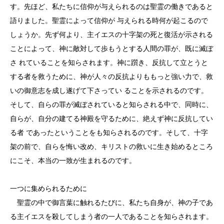
す。先ほど、私たちに信仰が与えられるのは聖霊の働きであると
語りました。聖霊によって信仰が 与えられる時何が起こるので
しょうか。先ず何より、主イエスの十字架の死と復活が示される
ことによって、神に敵対して歩もうとする人間の罪が、既に滅ぼ
さ れていることを知らされます。神に躓き、反抗して立とうと
する者を救うために、神が人々の反抗よりももっと強い力で、救
いの御意志を成し遂げて下さってい ることを示されるのです。
そして、自らの罪が滅ぼされていると知らされる中で、同時に、
自らが、自分の建てる神殿を守るために、絶えず神に反抗してい
る者 であったということをも知らされるのです。そして、十字
架の前で、自らを悔い改め、キリストの救いに生き始めるところ
にこそ、本当の一致が生まれるのです。
一つに集められるために
聖霊の中で御言葉に触れるたびに、私たち自身が、神の子であ
る主イエスを殺してしまう者の一人であることを知らされます。