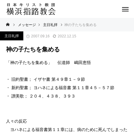
メッセージ
主日礼拝
神の子たちを集める
主日礼拝
2007.09.16
2022.12.15
神の子たちを集める
「神の子たちを集める」 伝道師 嶋田恵悟
・ 旧約聖書； イザヤ書 第４９章１－９節
・ 新約聖書； ヨハネによる福音書 第１１章４５－５７節
・ 讃美歌； ２０４、４３８、３９３
人々の反応
ヨハネによる福音書第１１章には、病のために死んでしまった