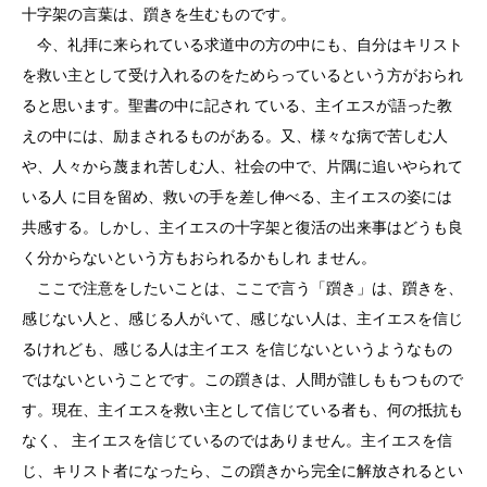
十字架の言葉は、躓きを生むものです。
今、礼拝に来られている求道中の方の中にも、自分はキリスト
を救い主として受け入れるのをためらっているという方がおられ
ると思います。聖書の中に記され ている、主イエスが語った教
えの中には、励まされるものがある。又、様々な病で苦しむ人
や、人々から蔑まれ苦しむ人、社会の中で、片隅に追いやられて
いる人 に目を留め、救いの手を差し伸べる、主イエスの姿には
共感する。しかし、主イエスの十字架と復活の出来事はどうも良
く分からないという方もおられるかもしれ ません。
ここで注意をしたいことは、ここで言う「躓き」は、躓きを、
感じない人と、感じる人がいて、感じない人は、主イエスを信じ
るけれども、感じる人は主イエス を信じないというようなもの
ではないということです。この躓きは、人間が誰しももつもので
す。現在、主イエスを救い主として信じている者も、何の抵抗も
なく、 主イエスを信じているのではありません。主イエスを信
じ、キリスト者になったら、この躓きから完全に解放されるとい