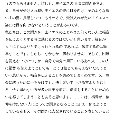
うのでもありません。誰しも、主イエスの 言葉に躓きを覚え、
又、自分が受け入れ易い主イエスの姿に目を向け、そのような救
い主の姿に共感しつつ、もう一方で、受け入れがたい主イエスの
姿には目を向 けないということがあるのです。
私たちは、この躓きを、主イエスのことをまだ知らない人に福音
を伝えようとする時に感じるのではないかと思います。福音が
人々にすんなりと受け入れられるの であれば、伝道するのは簡
単なことです。しかし、なかなか、伝わりません。そして、困難
を覚える中でいつしか、自分で自分の周囲にいるあの人、この人
に福音 を伝えようとしても、どうせ信じてもらえないだろうと
いう思いから、福音を伝えることを諦めてしまうのです。又、教
会に誘うために声をかけても、快く聞いて 下さる方よりもむし
ろ、快く思わない方が多い現実を前に、伝道をすることにためら
いを感じてしまうこともあると思います。ここには、福音が、信
仰を持たない 人にとっては躓きとなることに加え、伝えようと
している者も又、その躓きに支配されていることを表していると