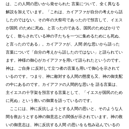
は、この人間の思いから発せられた 言葉について、全く異なる
解説を加えています。「これは、カイアファが自分の考えから話
したのではない。その年の大祭司であったので預言して、イエス
が国民 のために死ぬ、と言ったのである。国民のためばかりで
なく、散らされている神の子たちを一つに集めるためにも死ぬ、
と言ったのである」。カイアファが、人間 的な思いから語った
言葉について「自分の考えから話したのではない」と語られてい
ます。神様の御心がカイアファを用いて語られたというのです。
神は、ご自身 に反対して立つ者の言葉も用いて御心を示されて
いるのです。つまり、神に敵対する人間の態度も又、神の御支配
の中にあるのです。カイアファの人間的な思いを 語る言葉は、
主イエスの十字架を預言する言葉として、「イエスが国民のため
に死ぬ」という救いの御業を語っているのです。
ここには、神に反抗しようとする人間の思いと、そのような人
間を救おうとする神の御意志との関係が示されています。神の救
いの御意志は、神に反抗する人間 の思いをも包み込んでいるの