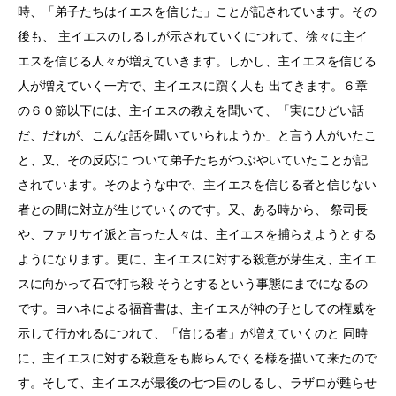
時、「弟子たちはイエスを信じた」ことが記されています。その
後も、 主イエスのしるしが示されていくにつれて、徐々に主イ
エスを信じる人々が増えていきます。しかし、主イエスを信じる
人が増えていく一方で、主イエスに躓く人も 出てきます。６章
の６０節以下には、主イエスの教えを聞いて、「実にひどい話
だ、だれが、こんな話を聞いていられようか」と言う人がいたこ
と、又、その反応に ついて弟子たちがつぶやいていたことが記
されています。そのような中で、主イエスを信じる者と信じない
者との間に対立が生じていくのです。又、ある時から、 祭司長
や、ファリサイ派と言った人々は、主イエスを捕らえようとする
ようになります。更に、主イエスに対する殺意が芽生え、主イエ
スに向かって石で打ち殺 そうとするという事態にまでになるの
です。ヨハネによる福音書は、主イエスが神の子としての権威を
示して行かれるにつれて、「信じる者」が増えていくのと 同時
に、主イエスに対する殺意をも膨らんでくる様を描いて来たので
す。そして、主イエスが最後の七つ目のしるし、ラザロが甦らせ