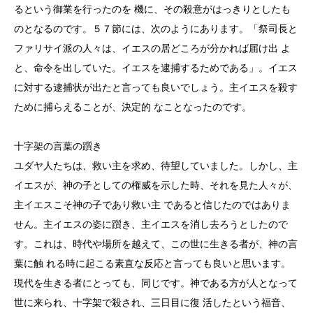
るという御業を行ったのを 機に、その殺意がはっきりとしたも
のとなるのです。５７節には、次のようにあります。「祭司長と
ファリサイ派の人々は、イエスの居どころが分かれば届け出 よ
と、命令を出していた。イエスを逮捕するためである」。イエス
に対する逮捕状が出たと言っても良いでしょう。主イエスを殺す
ために捕らえることが、決定的 なことなったのです。
十字架の言葉の躓き
ユダヤ人たちは、救い主を求め、待望していました。しかし、主
イエスが、神の子としての権威を示した時、それを見た人々が、
主イエスこそ神の子であり救い主 であると信じたのではありま
せん。主イエスの姿に躓き、主イエスを消し去ろうとしたので
す。これは、時代や場所を越えて、この世に生きる者が、神の言
葉に触 れる時に起こる素直な反応と言っても良いと思います。
現代を生きる者にとっても、同じです。神である方が人となって
世に来られ、十字架で殺され、三日目に復 活したという福音、