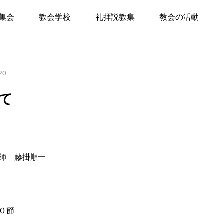
の安らぎを求めて
集会
教会学校
礼拝説教集
教会の活動
て
20
キリスト教Q&A
礼拝のしおり
て
教会員の紹介
会堂開放
師 藤掛順一
０節