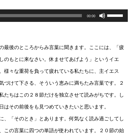
ボ
リ
00:00
ュ
ー
ム
調
節
に
の最後のところからみ言葉に聞きます。ここには、「疲
は
上
しのもとに来なさい。休ませてあげよう」というイエ
下
矢
。様々な重荷を負って疲れている私たちに、主イエス
印
キ
ー
気づけて下さる、そういう恵みに満ちたみ言葉です。２
を
使
私たちはこの２８節だけを独立させて読みがちです。し
っ
て
く
日はその前後をも見つめていきたいと思います。
だ
さ
に、「そのとき」とあります。何気なく読み過ごしてし
い。
、この言葉に四つの単語が使われています。２０節の始