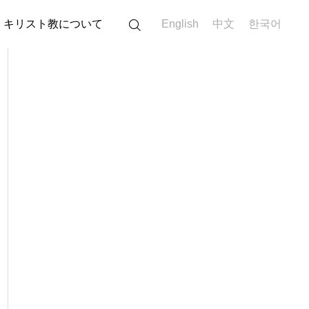
キリスト教について
English
中文
한국어