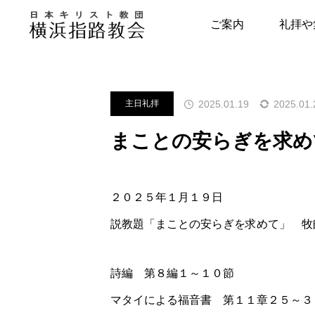
メッセージ
主日礼拝
まこと
ご案内
礼拝や
指路教会について
キリスト教につい
2025.01.19
2025.01.
主日礼拝
教会の歴史
はじめの一歩
まことの安らぎを求め
牧師・副牧師より
キリスト教用語集
写真で見る指路教会
教会の本棚
２０２５年１月１９日
聖書とヘボン
聖書が教える幸せ
説教題「まことの安らぎを求めて」 牧
詩編 第８編１～１０節
マタイによる福音書 第１１章２５～３