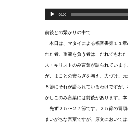
音
声
00:00
プ
レ
ー
前後との繋がりの中で
ヤ
ー
本日は、マタイによる福音書第１１章
れた者、重荷を負う者は、だれでもわた
ス・キリストのみ言葉が語られています
が、まことの安らぎを与え、力づけ、元
８節にそれが語られているわけですが、
かしこのみ言葉には前後があります。本
先ず２５〜２７節です。２５節の冒頭
まいがちな言葉ですが、原文においては