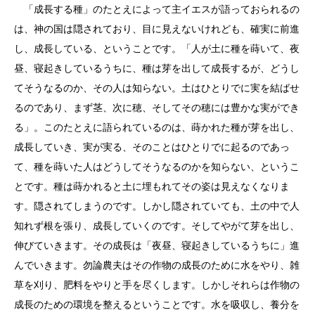
「成長する種」のたとえによって主イエスが語っておられるの
は、神の国は隠されており、目に見えないけれども、確実に前進
し、成長している、ということです。「人が土に種を蒔いて、夜
昼、寝起きしているうちに、種は芽を出して成長するが、どうし
てそうなるのか、その人は知らない。土はひとりでに実を結ばせ
るのであり、まず茎、次に穂、そしてその穂には豊かな実ができ
る」。このたとえに語られているのは、蒔かれた種が芽を出し、
成長していき、実が実る、そのことはひとりでに起るのであっ
て、種を蒔いた人はどうしてそうなるのかを知らない、というこ
とです。種は蒔かれると土に埋もれてその姿は見えなくなりま
す。隠されてしまうのです。しかし隠されていても、土の中で人
知れず根を張り、成長していくのです。そしてやがて芽を出し、
伸びていきます。その成長は「夜昼、寝起きしているうちに」進
んでいきます。勿論農夫はその作物の成長のために水をやり、雑
草を刈り、肥料をやりと手を尽くします。しかしそれらは作物の
成長のための環境を整えるということです。水を吸収し、養分を