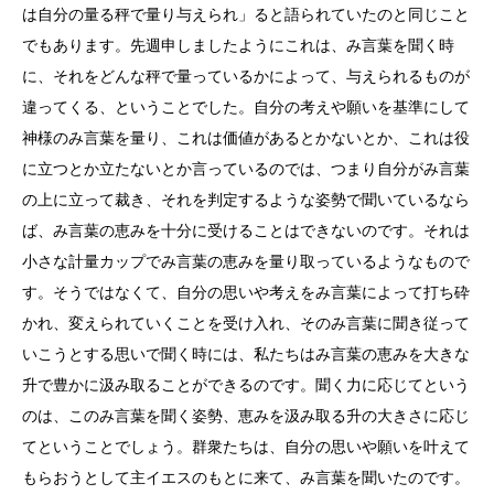
は自分の量る秤で量り与えられ」ると語られていたのと同じこと
でもあります。先週申しましたようにこれは、み言葉を聞く時
に、それをどんな秤で量っているかによって、与えられるものが
違ってくる、ということでした。自分の考えや願いを基準にして
神様のみ言葉を量り、これは価値があるとかないとか、これは役
に立つとか立たないとか言っているのでは、つまり自分がみ言葉
の上に立って裁き、それを判定するような姿勢で聞いているなら
ば、み言葉の恵みを十分に受けることはできないのです。それは
小さな計量カップでみ言葉の恵みを量り取っているようなもので
す。そうではなくて、自分の思いや考えをみ言葉によって打ち砕
かれ、変えられていくことを受け入れ、そのみ言葉に聞き従って
いこうとする思いで聞く時には、私たちはみ言葉の恵みを大きな
升で豊かに汲み取ることができるのです。聞く力に応じてという
のは、このみ言葉を聞く姿勢、恵みを汲み取る升の大きさに応じ
てということでしょう。群衆たちは、自分の思いや願いを叶えて
もらおうとして主イエスのもとに来て、み言葉を聞いたのです。