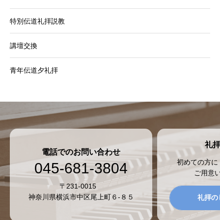
特別伝道礼拝説教
講壇交換
青年伝道夕礼拝
礼
電話でのお問い合わせ
初めての方に
045-681-3804
ご用意
〒231-0015
神奈川県横浜市中区尾上町６-８５
礼拝の