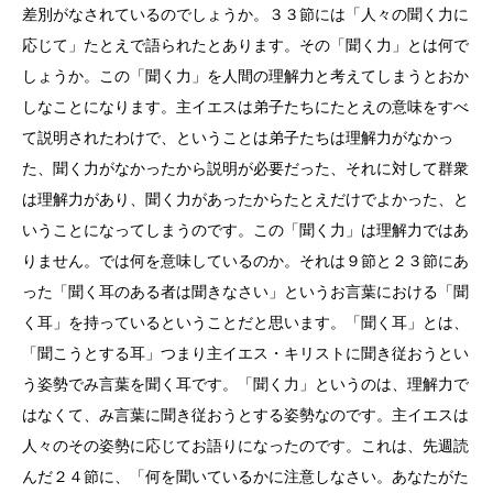
差別がなされているのでしょうか。３３節には「人々の聞く力に
応じて」たとえで語られたとあります。その「聞く力」とは何で
しょうか。この「聞く力」を人間の理解力と考えてしまうとおか
しなことになります。主イエスは弟子たちにたとえの意味をすべ
て説明されたわけで、ということは弟子たちは理解力がなかっ
た、聞く力がなかったから説明が必要だった、それに対して群衆
は理解力があり、聞く力があったからたとえだけでよかった、と
いうことになってしまうのです。この「聞く力」は理解力ではあ
りません。では何を意味しているのか。それは９節と２３節にあ
った「聞く耳のある者は聞きなさい」というお言葉における「聞
く耳」を持っているということだと思います。「聞く耳」とは、
「聞こうとする耳」つまり主イエス・キリストに聞き従おうとい
う姿勢でみ言葉を聞く耳です。「聞く力」というのは、理解力で
はなくて、み言葉に聞き従おうとする姿勢なのです。主イエスは
人々のその姿勢に応じてお語りになったのです。これは、先週読
んだ２４節に、「何を聞いているかに注意しなさい。あなたがた