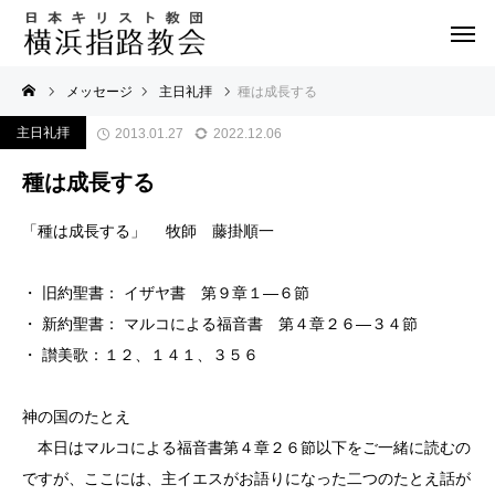
メッセージ
主日礼拝
種は成長する
主日礼拝
2013.01.27
2022.12.06
種は成長する
「種は成長する」 牧師 藤掛順一
・ 旧約聖書： イザヤ書 第９章１―６節
・ 新約聖書： マルコによる福音書 第４章２６―３４節
・ 讃美歌：１２、１４１、３５６
神の国のたとえ
本日はマルコによる福音書第４章２６節以下をご一緒に読むの
ですが、ここには、主イエスがお語りになった二つのたとえ話が