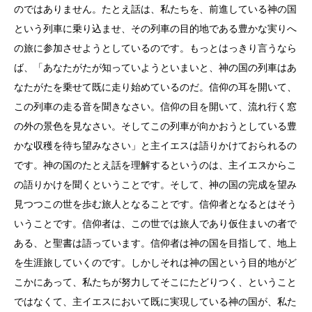
のではありません。たとえ話は、私たちを、前進している神の国
という列車に乗り込ませ、その列車の目的地である豊かな実りへ
の旅に参加させようとしているのです。もっとはっきり言うなら
ば、「あなたがたが知っていようといまいと、神の国の列車はあ
なたがたを乗せて既に走り始めているのだ。信仰の耳を開いて、
この列車の走る音を聞きなさい。信仰の目を開いて、流れ行く窓
の外の景色を見なさい。そしてこの列車が向かおうとしている豊
かな収穫を待ち望みなさい」と主イエスは語りかけておられるの
です。神の国のたとえ話を理解するというのは、主イエスからこ
の語りかけを聞くということです。そして、神の国の完成を望み
見つつこの世を歩む旅人となることです。信仰者となるとはそう
いうことです。信仰者は、この世では旅人であり仮住まいの者で
ある、と聖書は語っています。信仰者は神の国を目指して、地上
を生涯旅していくのです。しかしそれは神の国という目的地がど
こかにあって、私たちが努力してそこにたどりつく、ということ
ではなくて、主イエスにおいて既に実現している神の国が、私た