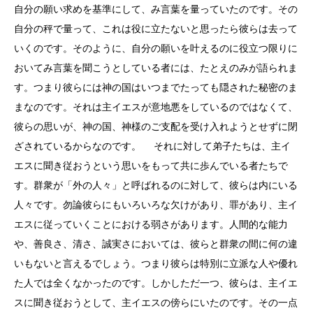
自分の願い求めを基準にして、み言葉を量っていたのです。その
自分の秤で量って、これは役に立たないと思ったら彼らは去って
いくのです。そのように、自分の願いを叶えるのに役立つ限りに
おいてみ言葉を聞こうとしている者には、たとえのみが語られま
す。つまり彼らには神の国はいつまでたっても隠された秘密のま
まなのです。それは主イエスが意地悪をしているのではなくて、
彼らの思いが、神の国、神様のご支配を受け入れようとせずに閉
ざされているからなのです。 それに対して弟子たちは、主イ
エスに聞き従おうという思いをもって共に歩んでいる者たちで
す。群衆が「外の人々」と呼ばれるのに対して、彼らは内にいる
人々です。勿論彼らにもいろいろな欠けがあり、罪があり、主イ
エスに従っていくことにおける弱さがあります。人間的な能力
や、善良さ、清さ、誠実さにおいては、彼らと群衆の間に何の違
いもないと言えるでしょう。つまり彼らは特別に立派な人や優れ
た人では全くなかったのです。しかしただ一つ、彼らは、主イエ
スに聞き従おうとして、主イエスの傍らにいたのです。その一点