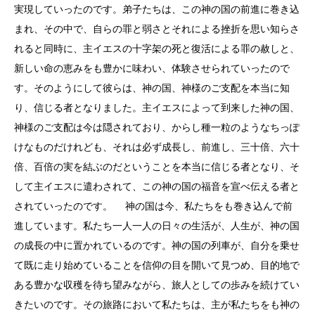
実現していったのです。弟子たちは、この神の国の前進に巻き込
まれ、その中で、自らの罪と弱さとそれによる挫折を思い知らさ
れると同時に、主イエスの十字架の死と復活による罪の赦しと、
新しい命の恵みをも豊かに味わい、体験させられていったので
す。そのようにして彼らは、神の国、神様のご支配を本当に知
り、信じる者となりました。主イエスによって到来した神の国、
神様のご支配は今は隠されており、からし種一粒のようなちっぽ
けなものだけれども、それは必ず成長し、前進し、三十倍、六十
倍、百倍の実を結ぶのだということを本当に信じる者となり、そ
して主イエスに遣わされて、この神の国の福音を宣べ伝える者と
されていったのです。 神の国は今、私たちをも巻き込んで前
進しています。私たち一人一人の日々の生活が、人生が、神の国
の成長の中に置かれているのです。神の国の列車が、自分を乗せ
て既に走り始めていることを信仰の目を開いて見つめ、目的地で
ある豊かな収穫を待ち望みながら、旅人としての歩みを続けてい
きたいのです。その旅路において私たちは、主が私たちをも神の