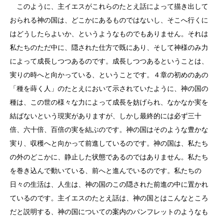
このように、主イエスがこれらのたとえ話によって描き出して
おられる神の国は、どこかにあるものではないし、そこへ行くに
はどうしたらよいか、というようなものでもありません。それは
私たちのただ中に、隠された仕方で既にあり、そして神様のみ力
によって成長しつつあるのです。成長しつつあるということは、
実りの時へと向かっている、ということです。４章の初めのあの
「種を蒔く人」のたとえにおいて示されていたように、神の国の
種は、この世の様々な力によって成長を妨げられ、なかなか実を
結ばないという現実がありますが、しかし最終的には必ず三十
倍、六十倍、百倍の実を結ぶのです。神の国はそのような豊かな
実り、収穫へと向かって前進しているのです。神の国は、私たち
の外のどこかに、静止した状態であるのではありません。私たち
を巻き込んで動いている、前へと進んでいるのです。私たちの
日々の生活は、人生は、神の国のこの隠された前進の中に置かれ
ているのです。主イエスのたとえ話は、神の国とはこんなところ
だと説明する、神の国についての案内のパンフレットのようなも