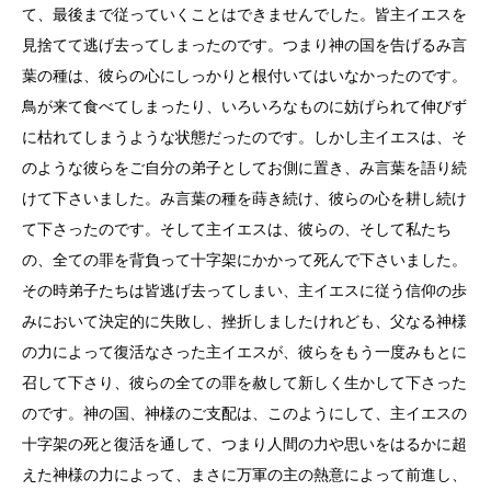
て、最後まで従っていくことはできませんでした。皆主イエスを
見捨てて逃げ去ってしまったのです。つまり神の国を告げるみ言
葉の種は、彼らの心にしっかりと根付いてはいなかったのです。
鳥が来て食べてしまったり、いろいろなものに妨げられて伸びず
に枯れてしまうような状態だったのです。しかし主イエスは、そ
のような彼らをご自分の弟子としてお側に置き、み言葉を語り続
けて下さいました。み言葉の種を蒔き続け、彼らの心を耕し続け
て下さったのです。そして主イエスは、彼らの、そして私たち
の、全ての罪を背負って十字架にかかって死んで下さいました。
その時弟子たちは皆逃げ去ってしまい、主イエスに従う信仰の歩
みにおいて決定的に失敗し、挫折しましたけれども、父なる神様
の力によって復活なさった主イエスが、彼らをもう一度みもとに
召して下さり、彼らの全ての罪を赦して新しく生かして下さった
のです。神の国、神様のご支配は、このようにして、主イエスの
十字架の死と復活を通して、つまり人間の力や思いをはるかに超
えた神様の力によって、まさに万軍の主の熱意によって前進し、