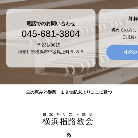
礼
電話でのお問い合わせ
初めての方に
045-681-3804
ご用意
〒231-0015
神奈川県横浜市中区尾上町６-８５
礼拝の
主の恵みと御業、１９世紀末よりここに建つ