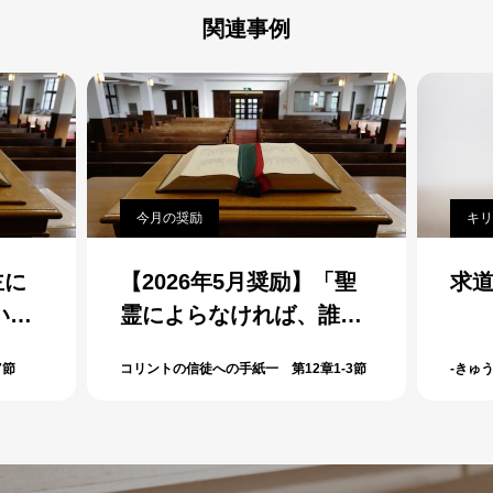
関連事例
今月の奨励
キリ
主に
【2026年5月奨励】「聖
求
い。
霊によらなければ、誰も
びな
「イエスは主である」と
7節
コリントの信徒への手紙一 第12章1-3節
-きゅ
言うことはできませ
ん。」