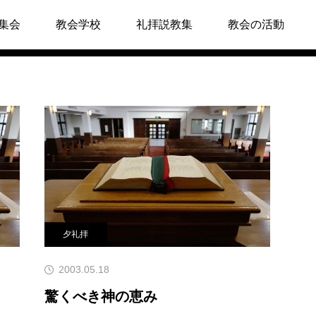
集会
教会学校
礼拝説教集
教会の活動
て
キリスト教Q&A
礼拝のしおり
教会員の紹介
会堂開放
夕礼拝
2003.05.18
驚くべき神の恵み