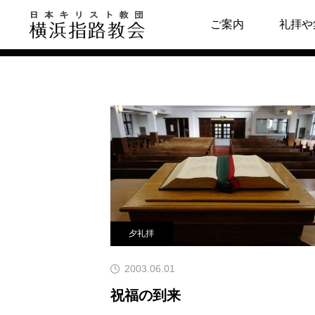
メッセージ
ご案内
礼拝や
指路教会について
キリスト教につい
教会の歴史
はじめの一歩
牧師・副牧師より
キリスト教用語集
写真で見る指路教会
教会の本棚
聖書とヘボン
聖書が教える幸せ
夕礼拝
2003.06.01
祝福の到来