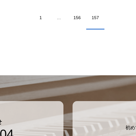
1
…
156
157
せ
初め
804