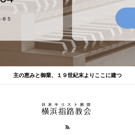
-８５
主の恵みと御業、１９世紀末よりここに建つ