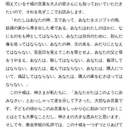
唱えている十戒の言葉を大人の皆さんにも知っておいていただき
たいので、それを先ずここでお読みします。
「わたしはあなたの神、主であって、あなたをエジプトの地、
奴隷の家から導き出した者である。あなたはわたしのほかに、な
にものをも神としてはならない。あなたは自分のために、刻んだ
像を造ってはならない。あなたの神、主の名を、みだりにとなえ
てはならない。安息日を覚えてこれを聖とせよ。あなたの父と母
をうやまえ。あなたは、殺してはならない。あなたは、姦淫して
はならない。あなたは、盗んではならない。あなたは、隣人につ
いて、偽証してはならない。あなたは、隣人の家をむさぼっては
ならない。」
この十戒は、神さまが私たちに、「あなたがたはこのように歩
みなさい」とおっしゃって道を示して下さった、大切なみ言葉で
す。子どもの頃からこのみ言葉をしっかり心に刻みつけておくこ
とはとても大事なことだし、神さまの大きな恵みだと思います。
そして今、教会学校の礼拝では、この十戒を一つずつとりあげて