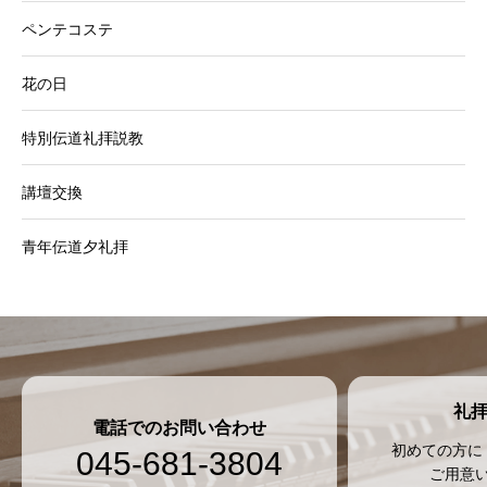
ペンテコステ
花の日
特別伝道礼拝説教
講壇交換
青年伝道夕礼拝
礼
電話でのお問い合わせ
初めての方に
045-681-3804
ご用意