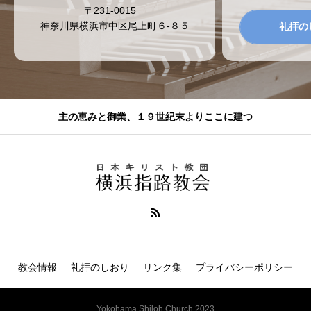
〒231-0015
神奈川県横浜市中区尾上町６-８５
礼拝の
主の恵みと御業、１９世紀末よりここに建つ
教会情報
礼拝のしおり
リンク集
プライバシーポリシー
Yokohama Shiloh Church 2023