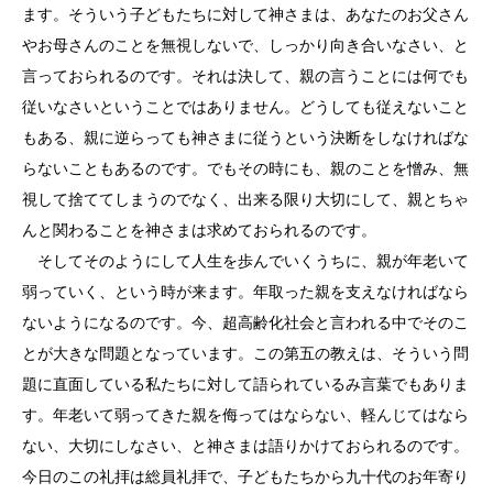
ます。そういう子どもたちに対して神さまは、あなたのお父さん
やお母さんのことを無視しないで、しっかり向き合いなさい、と
言っておられるのです。それは決して、親の言うことには何でも
従いなさいということではありません。どうしても従えないこと
もある、親に逆らっても神さまに従うという決断をしなければな
らないこともあるのです。でもその時にも、親のことを憎み、無
視して捨ててしまうのでなく、出来る限り大切にして、親とちゃ
んと関わることを神さまは求めておられるのです。
そしてそのようにして人生を歩んでいくうちに、親が年老いて
弱っていく、という時が来ます。年取った親を支えなければなら
ないようになるのです。今、超高齢化社会と言われる中でそのこ
とが大きな問題となっています。この第五の教えは、そういう問
題に直面している私たちに対して語られているみ言葉でもありま
す。年老いて弱ってきた親を侮ってはならない、軽んじてはなら
ない、大切にしなさい、と神さまは語りかけておられるのです。
今日のこの礼拝は総員礼拝で、子どもたちから九十代のお年寄り