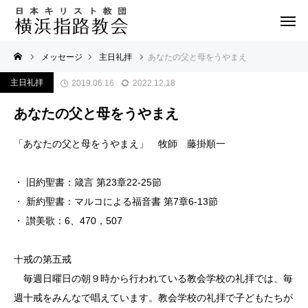
メッセージ
主日礼拝
あなたの父と母をうやまえ
主日礼拝
2019.06.16
2022.12.18
あなたの父と母をうやまえ
「あなたの父と母をうやまえ」 牧師 藤掛順一
・ 旧約聖書：箴言 第23章22-25節
・ 新約聖書：マルコによる福音書 第7章6-13節
・ 讃美歌：6、470，507
十戒の第五戒
毎週日曜日の朝９時から行われている教会学校の礼拝では、毎
週十戒をみんなで唱えています。教会学校の礼拝で子どもたちが