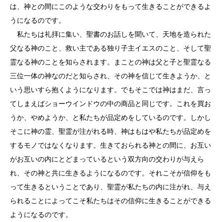
は、神との間にこのような交わりをもって生きることができるよ
うになるのです。
私たちは礼拝に集い、聖書のお話しを聞いて、天地を造られた
父なる神のこと、救い主である独り子主イエスのこと、そして聖
霊なる神のことを知らされます。まことの神は父と子と聖霊なる
三位一体の神なのだと知らされ、その神を信じて生きようか、と
いう思いすら抱くようになります。でもそこでは神はまだ、言っ
てしまえばショーウインドウの中の商品と同じです。これを買お
うか、やめようか、と私たちが品定めをしているのです。しかし
そこに神の霊、聖霊が注がれる時、神はもはや私たちが品定めを
するモノではなくなります。生きておられる神との間に、お互い
がお互いの内にとどまっているという双方向の交わりが与えら
れ、その神と共に生きるようになるのです。それこそが信仰をも
って生きるということであり、聖霊が私たちの内に注がれ、与え
られることによってこそ私たちはその信仰に生きることができる
ようになるのです。