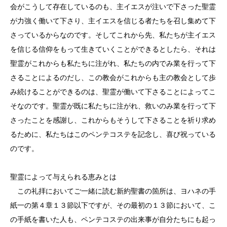
会がこうして存在しているのも、主イエスが注いで下さった聖霊
が力強く働いて下さり、主イエスを信じる者たちを召し集めて下
さっているからなのです。そしてこれから先、私たちが主イエス
を信じる信仰をもって生きていくことができるとしたら、それは
聖霊がこれからも私たちに注がれ、私たちの内でみ業を行って下
さることによるのだし、この教会がこれからも主の教会として歩
み続けることができるのは、聖霊が働いて下さることによってこ
そなのです。聖霊が既に私たちに注がれ、救いのみ業を行って下
さったことを感謝し、これからもそうして下さることを祈り求め
るために、私たちはこのペンテコステを記念し、喜び祝っている
のです。
聖霊によって与えられる恵みとは
この礼拝においてご一緒に読む新約聖書の箇所は、ヨハネの手
紙一の第４章１３節以下ですが、その最初の１３節において、こ
の手紙を書いた人も、ペンテコステの出来事が自分たちにも起っ