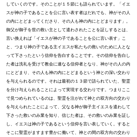
していくのです。そのことが１５節にも語られています。「イエ
スが神の子であることを公に言い表す者はだれでも、神がその人
の内にとどまってくださり、その人も神の内にとどまります」。
御父が御子を世の救い主として遣わされたことを証しするとは、
言い換えれば「イエスが神の子であることを公に言い表す」こ
と、つまり神の子である主イエスが私たちの救いのために人とな
って下さったという信仰を告白することです。その信仰を告白し
た者は洗礼を受けて教会に連なる信仰者となり、神がその人の内
にとどまり、その人も神の内にとどまるという神との深い交わり
を与えられるのです。それは最初の１３節で語られていた、聖霊
を分け与えられることによって実現する交わりです。つまりここ
で見つめられているのは、聖霊を注がれて神との双方向の交わり
を与えられたことによって、父なる神が御子主イエスを遣わして
下さった救いのみ業を知り、信じた者は、その救いのみ業を証し
し、イエスは神の子であるという信仰を言い表していく。すると
そこに聖霊がますます豊かに働いて、神との間の双方向の交わり