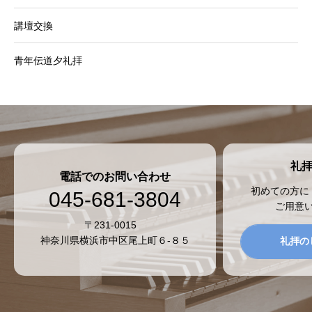
講壇交換
青年伝道夕礼拝
礼
電話でのお問い合わせ
初めての方に
045-681-3804
ご用意
〒231-0015
神奈川県横浜市中区尾上町６-８５
礼拝の