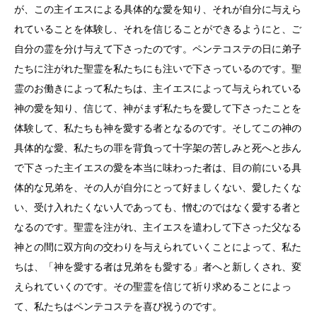
が、この主イエスによる具体的な愛を知り、それが自分に与えら
れていることを体験し、それを信じることができるようにと、ご
自分の霊を分け与えて下さったのです。ペンテコステの日に弟子
たちに注がれた聖霊を私たちにも注いで下さっているのです。聖
霊のお働きによって私たちは、主イエスによって与えられている
神の愛を知り、信じて、神がまず私たちを愛して下さったことを
体験して、私たちも神を愛する者となるのです。そしてこの神の
具体的な愛、私たちの罪を背負って十字架の苦しみと死へと歩ん
で下さった主イエスの愛を本当に味わった者は、目の前にいる具
体的な兄弟を、その人が自分にとって好ましくない、愛したくな
い、受け入れたくない人であっても、憎むのではなく愛する者と
なるのです。聖霊を注がれ、主イエスを遣わして下さった父なる
神との間に双方向の交わりを与えられていくことによって、私た
ちは、「神を愛する者は兄弟をも愛する」者へと新しくされ、変
えられていくのです。その聖霊を信じて祈り求めることによっ
て、私たちはペンテコステを喜び祝うのです。