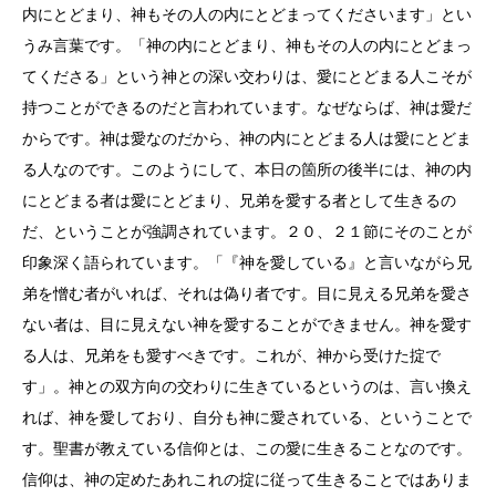
内にとどまり、神もその人の内にとどまってくださいます」とい
うみ言葉です。「神の内にとどまり、神もその人の内にとどまっ
てくださる」という神との深い交わりは、愛にとどまる人こそが
持つことができるのだと言われています。なぜならば、神は愛だ
からです。神は愛なのだから、神の内にとどまる人は愛にとどま
る人なのです。このようにして、本日の箇所の後半には、神の内
にとどまる者は愛にとどまり、兄弟を愛する者として生きるの
だ、ということが強調されています。２０、２１節にそのことが
印象深く語られています。「『神を愛している』と言いながら兄
弟を憎む者がいれば、それは偽り者です。目に見える兄弟を愛さ
ない者は、目に見えない神を愛することができません。神を愛す
る人は、兄弟をも愛すべきです。これが、神から受けた掟で
す」。神との双方向の交わりに生きているというのは、言い換え
れば、神を愛しており、自分も神に愛されている、ということで
す。聖書が教えている信仰とは、この愛に生きることなのです。
信仰は、神の定めたあれこれの掟に従って生きることではありま