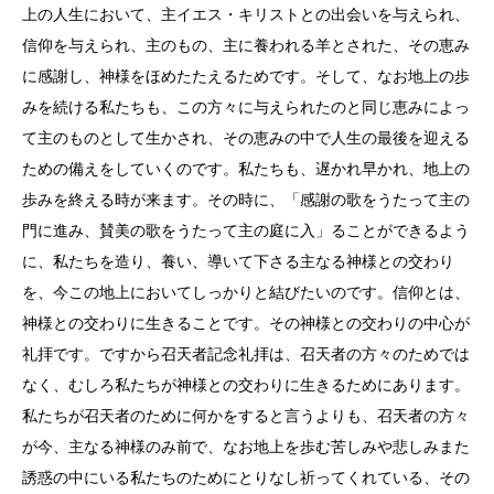
上の人生において、主イエス・キリストとの出会いを与えられ、
信仰を与えられ、主のもの、主に養われる羊とされた、その恵み
に感謝し、神様をほめたたえるためです。そして、なお地上の歩
みを続ける私たちも、この方々に与えられたのと同じ恵みによっ
て主のものとして生かされ、その恵みの中で人生の最後を迎える
ための備えをしていくのです。私たちも、遅かれ早かれ、地上の
歩みを終える時が来ます。その時に、「感謝の歌をうたって主の
門に進み、賛美の歌をうたって主の庭に入」ることができるよう
に、私たちを造り、養い、導いて下さる主なる神様との交わり
を、今この地上においてしっかりと結びたいのです。信仰とは、
神様との交わりに生きることです。その神様との交わりの中心が
礼拝です。ですから召天者記念礼拝は、召天者の方々のためでは
なく、むしろ私たちが神様との交わりに生きるためにあります。
私たちが召天者のために何かをすると言うよりも、召天者の方々
が今、主なる神様のみ前で、なお地上を歩む苦しみや悲しみまた
誘惑の中にいる私たちのためにとりなし祈ってくれている、その