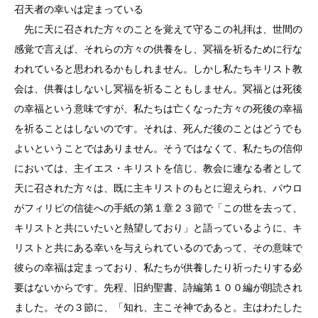
召天者の幸いは定まっている
先に天に召された方々のことを覚えて守るこの礼拝は、世間の
感覚で言えば、それらの方々の供養をし、冥福を祈るために行な
われていると思われるかもしれません。しかし私たちキリスト教
会は、供養はしないし冥福を祈ることもしません。冥福とは死後
の幸福という意味ですが、私たちは亡くなった方々の死後の幸福
を祈ることはしないのです。それは、死んだ後のことはどうでも
よいということではありません。そうではなくて、私たちの信仰
においては、主イエス・キリストを信じ、教会に連なる者として
天に召された方々は、既に主キリストのもとに迎えられ、パウロ
がフィリピの信徒への手紙の第１章２３節で「この世を去って、
キリストと共にいたいと熱望しており」と語っているように、キ
リストと共にある幸いを与えられているのであって、その意味で
彼らの幸福は定まっており、私たちが供養したり祈ったりする必
要はないからです。先程、旧約聖書、詩編第１００編が朗読され
ました。その３節に、「知れ、主こそ神であると。主はわたした