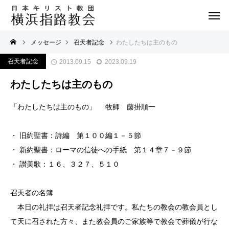
メッセージ
召天者記念
わたしたちは主のもの
召天者記念
2013.09.15
2023.09.19
わたしたちは主のもの
「わたしたちは主のもの」 牧師 藤掛順一
・ 旧約聖書：詩編 第１００編１－５節
・ 新約聖書：ローマの信徒への手紙 第１４章７－９節
・ 讃美歌：１６、３２７、５１０
召天者の名簿
本日の礼拝は召天者記念礼拝です。私たちの教会の教会員とし
て天に召された方々、また教会員のご家族等で教会で葬儀が行な