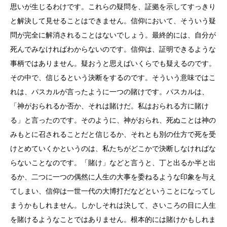
思いが生じるわけです。これらの疑問を、証拠を示してすっきり
と解決して見せることはできません。信仰において、そういう疑
問が完全に解消されることはないでしょう。最終的には、自分が
死んでみなければわからないのです。信仰は、証明できるような
事柄ではありません。疑おうと思えばいくらでも疑えるのです。
その中で、信じるという決断をするのです。そういう意味ではこ
れは、パスカルが言ったように一つの賭けです。パスカルは、
「神がおられるか否か、それは賭けだ。私はおられる方に賭け
る」と言ったのです。そのように、神がおられ、死ぬことは神の
みもとに召されることだと信じるか、それとも別の仕方で死を受
けとめていくかというのは、私たちがどこかで決断しなければな
らないことなのです。「賭け」などと言うと、丁と出るか半と出
るか、二つに一つの偶然に人生の大事を委ねるような印象を与え
てしまい、信仰は一世一代の大博打だなどということになってし
まうかもしれません。しかしそれは決して、さいころの目に人生
を賭けるようなことではありません。根本的には賭けかもしれま