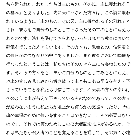
ちを造られた。わたしたちは主のもの、その民、主に養われる羊
の群れ」とありました。先に天に召された方々は、この詩に歌わ
れているように「主のもの、その民、主に養われる羊の群れ」と
され、彼らをご自分のものとして下さったその主のもとに迎えら
れたのです。洗礼を受けておられなかったけれども教会において
葬儀を行なった方々もいます。その方々も、教会との、信仰者と
の何らかのつながりの中にありました。また教会において葬儀を
行なったということは、私たちはその方々を主にお委ねしたので
す。それらの方々をも、主がご自分のものとしてみもとに迎え、
地上の苦しみ悲しみから解き放って主と共にある平安を与えて下
さっていることを私たちは信じています。召天者の方々の幸いは
そのように主が与えて下さっているものなのであって、その方々
が迷わないように私たちが地上から何らかの支援をしたり、その
魂の幸福のために何かをすることはできないし、その必要はない
のです。それでは何のためにこの召天者記念礼拝があるのか。そ
れは私たちが召天者のことを覚えることを通して、その方々が地