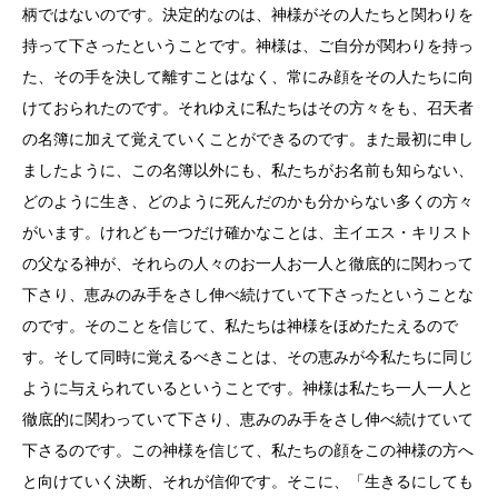
柄ではないのです。決定的なのは、神様がその人たちと関わりを
持って下さったということです。神様は、ご自分が関わりを持っ
た、その手を決して離すことはなく、常にみ顔をその人たちに向
けておられたのです。それゆえに私たちはその方々をも、召天者
の名簿に加えて覚えていくことができるのです。また最初に申し
ましたように、この名簿以外にも、私たちがお名前も知らない、
どのように生き、どのように死んだのかも分からない多くの方々
がいます。けれども一つだけ確かなことは、主イエス・キリスト
の父なる神が、それらの人々のお一人お一人と徹底的に関わって
下さり、恵みのみ手をさし伸べ続けていて下さったということな
のです。そのことを信じて、私たちは神様をほめたたえるので
す。そして同時に覚えるべきことは、その恵みが今私たちに同じ
ように与えられているということです。神様は私たち一人一人と
徹底的に関わっていて下さり、恵みのみ手をさし伸べ続けていて
下さるのです。この神様を信じて、私たちの顔をこの神様の方へ
と向けていく決断、それが信仰です。そこに、「生きるにしても