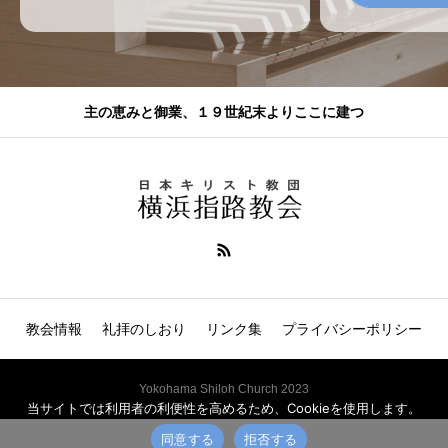
主の恵みと御業、１９世紀末よりここに建つ
教会情報
礼拝のしおり
リンク集
プライバシーポリシー
Yokohama Shiloh Church 2023
当サイトでは利用者の利便性を高めるため、Cookieを使用します。
同意する
拒否する
電話
説教