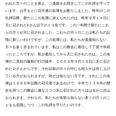
われた方々のことを覚え、ご遺族をお招きしてこの礼拝を守って
います。お手もとに召天者の名簿をお配りしました。昨年のこの
礼拝以降、新たにこの名簿に加えられたのは、昨年９月１４日に
天に召されたFさん以下の１３名です。この一年間で新たにこれ
らの方々が天に召されました。これらの方々のことは私たちの記
憶に新しいわけですが、この名簿には、私たちが直接知らない
方々も多く含まれています。私はこの教会に着任して丁度十年経
ったところですが、私が着任してから天に召されたのは、この名
簿の二頁目の最初の行の後半、２００３年９月１６日に天に召さ
れたＯさんからです。それ以前の方々の中にも何人かは存じ上げ
ている方がおられますが、殆どは知らない方です。それにこの名
簿は１９８６年以降の召天者であるわけで、今年で１３９年の歴
史を持つこの教会に連なりつつ天に召された方々ははるかに沢山
おられます。それらの、私たちが名前も知らない多くの方々のこ
とをも意識しつつ、この礼拝を守りたいのです。