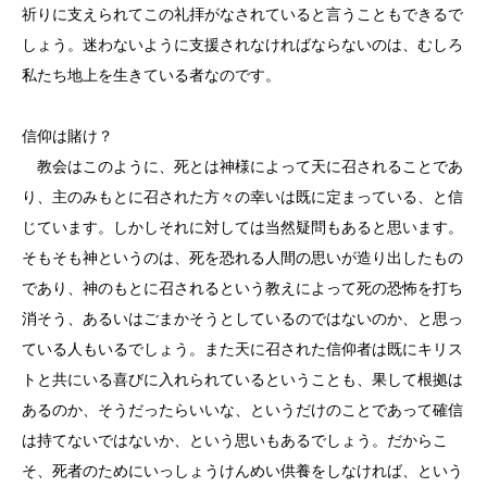
祈りに支えられてこの礼拝がなされていると言うこともできるで
しょう。迷わないように支援されなければならないのは、むしろ
私たち地上を生きている者なのです。
信仰は賭け？
教会はこのように、死とは神様によって天に召されることであ
り、主のみもとに召された方々の幸いは既に定まっている、と信
じています。しかしそれに対しては当然疑問もあると思います。
そもそも神というのは、死を恐れる人間の思いが造り出したもの
であり、神のもとに召されるという教えによって死の恐怖を打ち
消そう、あるいはごまかそうとしているのではないのか、と思っ
ている人もいるでしょう。また天に召された信仰者は既にキリス
トと共にいる喜びに入れられているということも、果して根拠は
あるのか、そうだったらいいな、というだけのことであって確信
は持てないではないか、という思いもあるでしょう。だからこ
そ、死者のためにいっしょうけんめい供養をしなければ、という