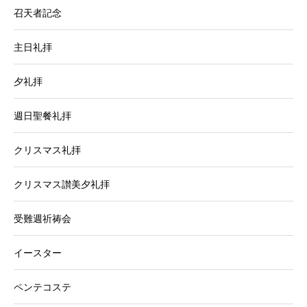
召天者記念
主日礼拝
夕礼拝
週日聖餐礼拝
クリスマス礼拝
クリスマス讃美夕礼拝
受難週祈祷会
イースター
ペンテコステ