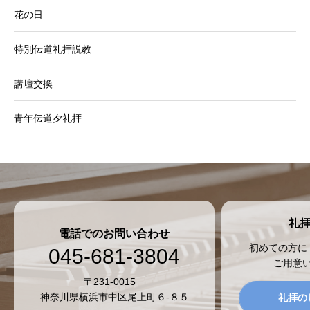
花の日
特別伝道礼拝説教
講壇交換
青年伝道夕礼拝
礼
電話でのお問い合わせ
初めての方に
045-681-3804
ご用意
〒231-0015
神奈川県横浜市中区尾上町６-８５
礼拝の