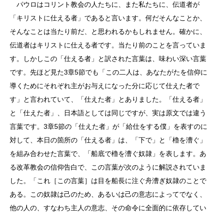
パウロはコリント教会の人たちに、また私たちに、伝道者が
「キリストに仕える者」であると言います。何だそんなことか、
そんなことは当たり前だ、と思われるかもしれません。確かに、
伝道者はキリストに仕える者です。当たり前のことを言っていま
す。しかしこの「仕える者」と訳された言葉は、味わい深い言葉
です。先ほど見た3章5節でも「この二人は、あなたがたを信仰に
導くためにそれぞれ主がお与えになった分に応じて仕えた者で
す」と言われていて、「仕えた者」とありました。「仕える者」
と「仕えた者」、日本語としては同じですが、実は原文では違う
言葉です。3章5節の「仕えた者」が「給仕をする僕」を表すのに
対して、本日の箇所の「仕える者」は、「下で」と「櫓を漕ぐ」
を組み合わせた言葉で、「船底で櫓を漕ぐ奴隷」を表します。あ
る改革教会の信仰告白で、この言葉が次のように解説されていま
した。「これ［この言葉］は目を船長に注ぐ舟漕ぎ奴隷のことで
ある。この奴隷は己のため、あるいは己の意志によってでなく、
他の人の、すなわち主人の意志、その命令に全面的に依存してい