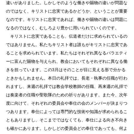
違いがありました。しかしそのような働きや賜物の違いが問題な
のではなく、キリストに忠実であるかどうか、ということが重要
なのです。キリストに忠実であれば、働きや賜物の違いは問題に
なるのではなく、むしろより豊かに用いられていくのです。
キリストに忠実であることも、伝道者だけに求められているの
ではありません。私たちキリスト者は誰もがキリストに忠実であ
ることを求められています。私たちはそれぞれ異なるバラエティ
ーに富んだ賜物を与えられ、教会においてもそれぞれに異なる働
きを担っています。この3月はそのことが目に見える形で分かる
ときかもしれません。本日の礼拝では、長老・執事の任職が行わ
れますし、来週の礼拝では教会学校教師の任職、再来週の礼拝で
は奏楽者の任職や聖歌隊のための祈りがあります。また今、次年
度に向けて、それぞれの委員会や奉仕の会のメンバーが決まりつ
つあります。奉仕によっては専門的な技術や知識が求められるこ
ともありますし、そこまでではなくても、奉仕による向き不向き
も確かにあります。しかしどの委員会どの奉仕であっても、何よ