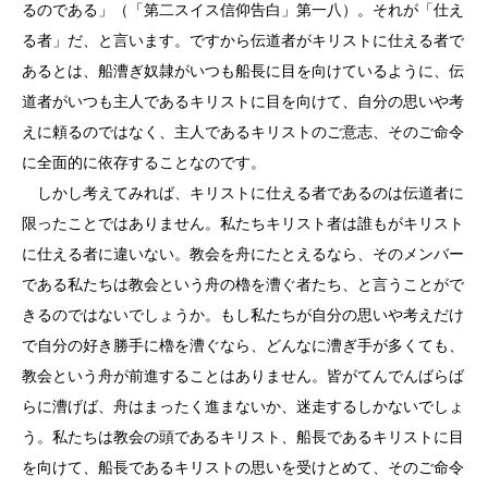
るのである」（「第二スイス信仰告白」第一八）。それが「仕え
る者」だ、と言います。ですから伝道者がキリストに仕える者で
あるとは、船漕ぎ奴隷がいつも船長に目を向けているように、伝
道者がいつも主人であるキリストに目を向けて、自分の思いや考
えに頼るのではなく、主人であるキリストのご意志、そのご命令
に全面的に依存することなのです。
しかし考えてみれば、キリストに仕える者であるのは伝道者に
限ったことではありません。私たちキリスト者は誰もがキリスト
に仕える者に違いない。教会を舟にたとえるなら、そのメンバー
である私たちは教会という舟の櫓を漕ぐ者たち、と言うことがで
きるのではないでしょうか。もし私たちが自分の思いや考えだけ
で自分の好き勝手に櫓を漕ぐなら、どんなに漕ぎ手が多くても、
教会という舟が前進することはありません。皆がてんでんばらば
らに漕げば、舟はまったく進まないか、迷走するしかないでしょ
う。私たちは教会の頭であるキリスト、船長であるキリストに目
を向けて、船長であるキリストの思いを受けとめて、そのご命令