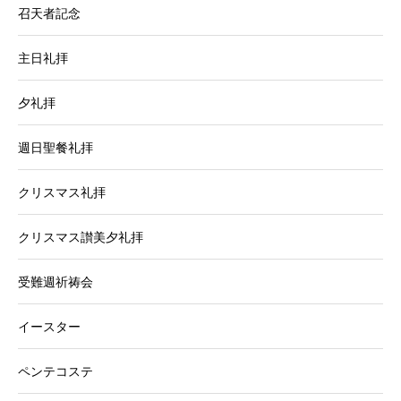
召天者記念
主日礼拝
夕礼拝
週日聖餐礼拝
クリスマス礼拝
クリスマス讃美夕礼拝
受難週祈祷会
イースター
ペンテコステ