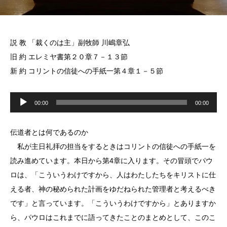
説 教 「裁くのは主」副牧師 川嶋章弘
旧 約 エレミヤ書第２０章７－１３節
新 約 コリントの信徒への手紙一第４章１－５節
音
声
00:00
00:00
プ
レ
ー
ヤ
伝道者とは何であるのか
ー
私が主日礼拝の担当をするときはコリントの信徒への手紙一を
読み進めています。本日から第4章に入ります。その冒頭でパウ
ロは、「こういうわけですから、人はわたしたちをキリストに仕
える者、神の秘められた計画をゆだねられた管理者と考えるべき
です」と言っています。「こういうわけですから」とありますか
ら、パウロはこれまでに語ってきたことのまとめとして、このこ