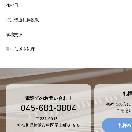
花の日
特別伝道礼拝説教
講壇交換
青年伝道夕礼拝
礼
電話でのお問い合わせ
初めての方に
045-681-3804
ご用意
〒231-0015
神奈川県横浜市中区尾上町６-８５
礼拝の