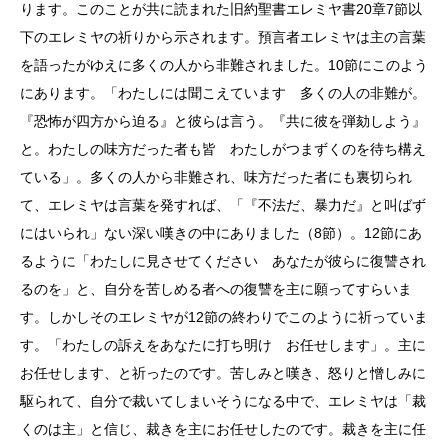
ります。このことが共に読まれた旧約聖書エレミヤ書20章7節以
下のエレミヤの祈りから示されます。預言者エレミヤは主の言葉
を語ったがゆえに多くの人から非難されました。10節にこのよう
にあります。「わたしには聞こえています 多くの人の非難が。
『恐怖が四方から迫る』と彼らは言う。『共に彼を弾劾しよう』
と。わたしの味方だった者も皆 わたしがつまずくのを待ち構え
ている」。多くの人から非難され、味方だった者にも裏切られ
て、エレミヤは言葉を発すれば、「『不法だ、暴力だ』と叫ばず
にはいられ」ない深い嘆きの中にありました（8節）。12節にあ
るように「わたしに見させてください あなたが彼らに復讐され
るのを」と、自分を苦しめる者への復讐を主に願ってすらいま
す。しかしそのエレミヤが12節の終わりでこのように祈っていま
す。「わたしの訴えをあなたに打ち明け お任せします」。主に
お任せします、と祈ったのです。苦しみと嘆き、怒りと憎しみに
駆られて、自分で裁いてしまいそうになる中で、エレミヤは「裁
くのは主」と信じ、裁きを主にお任せしたのです。裁きを主に任