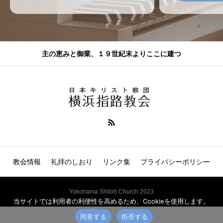
主の恵みと御業、１９世紀末よりここに建つ
教会情報
礼拝のしおり
リンク集
プライバシーポリシー
Yokohama Shiloh Church 2023
当サイトでは利用者の利便性を高めるため、Cookieを使用します。
同意する
拒否する
電話
説教