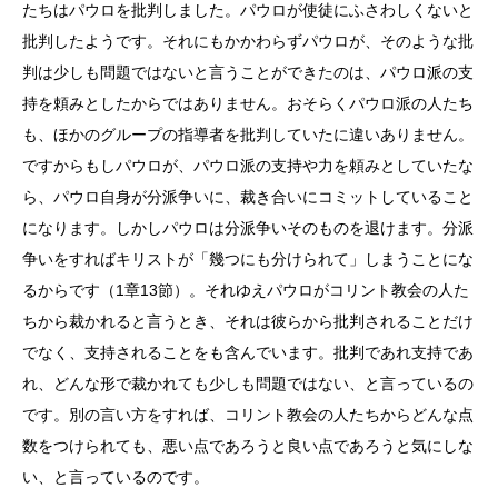
たちはパウロを批判しました。パウロが使徒にふさわしくないと
批判したようです。それにもかかわらずパウロが、そのような批
判は少しも問題ではないと言うことができたのは、パウロ派の支
持を頼みとしたからではありません。おそらくパウロ派の人たち
も、ほかのグループの指導者を批判していたに違いありません。
ですからもしパウロが、パウロ派の支持や力を頼みとしていたな
ら、パウロ自身が分派争いに、裁き合いにコミットしていること
になります。しかしパウロは分派争いそのものを退けます。分派
争いをすればキリストが「幾つにも分けられて」しまうことにな
るからです（1章13節）。それゆえパウロがコリント教会の人た
ちから裁かれると言うとき、それは彼らから批判されることだけ
でなく、支持されることをも含んでいます。批判であれ支持であ
れ、どんな形で裁かれても少しも問題ではない、と言っているの
です。別の言い方をすれば、コリント教会の人たちからどんな点
数をつけられても、悪い点であろうと良い点であろうと気にしな
い、と言っているのです。