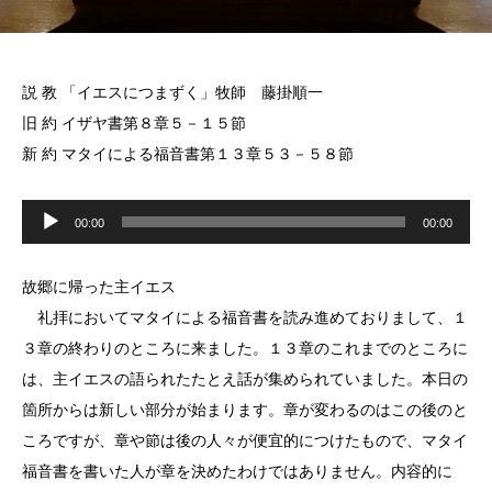
説 教 「イエスにつまずく」牧師 藤掛順一
旧 約 イザヤ書第８章５－１５節
新 約 マタイによる福音書第１３章５３－５８節
音
声
00:00
00:00
プ
レ
ー
ヤ
故郷に帰った主イエス
ー
礼拝においてマタイによる福音書を読み進めておりまして、１
３章の終わりのところに来ました。１３章のこれまでのところに
は、主イエスの語られたたとえ話が集められていました。本日の
箇所からは新しい部分が始まります。章が変わるのはこの後のと
ころですが、章や節は後の人々が便宜的につけたもので、マタイ
福音書を書いた人が章を決めたわけではありません。内容的に