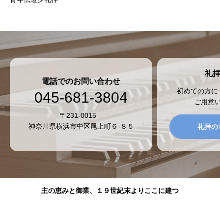
礼
電話でのお問い合わせ
初めての方に
045-681-3804
ご用意
〒231-0015
神奈川県横浜市中区尾上町６-８５
礼拝の
主の恵みと御業、１９世紀末よりここに建つ