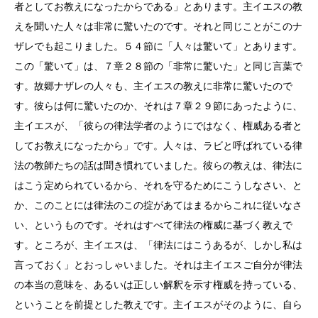
者としてお教えになったからである」とあります。主イエスの教
えを聞いた人々は非常に驚いたのです。それと同じことがこのナ
ザレでも起こりました。５４節に「人々は驚いて」とあります。
この「驚いて」は、７章２８節の「非常に驚いた」と同じ言葉で
す。故郷ナザレの人々も、主イエスの教えに非常に驚いたので
す。彼らは何に驚いたのか、それは７章２９節にあったように、
主イエスが、「彼らの律法学者のようにではなく、権威ある者と
してお教えになったから」です。人々は、ラビと呼ばれている律
法の教師たちの話は聞き慣れていました。彼らの教えは、律法に
はこう定められているから、それを守るためにこうしなさい、と
か、このことには律法のこの掟があてはまるからこれに従いなさ
い、というものです。それはすべて律法の権威に基づく教えで
す。ところが、主イエスは、「律法にはこうあるが、しかし私は
言っておく」とおっしゃいました。それは主イエスご自分が律法
の本当の意味を、あるいは正しい解釈を示す権威を持っている、
ということを前提とした教えです。主イエスがそのように、自ら