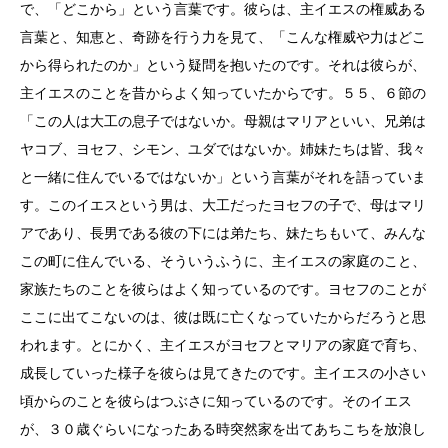
で、「どこから」という言葉です。彼らは、主イエスの権威ある
言葉と、知恵と、奇跡を行う力を見て、「こんな権威や力はどこ
から得られたのか」という疑問を抱いたのです。それは彼らが、
主イエスのことを昔からよく知っていたからです。５５、６節の
「この人は大工の息子ではないか。母親はマリアといい、兄弟は
ヤコブ、ヨセフ、シモン、ユダではないか。姉妹たちは皆、我々
と一緒に住んでいるではないか」という言葉がそれを語っていま
す。このイエスという男は、大工だったヨセフの子で、母はマリ
アであり、長男である彼の下には弟たち、妹たちもいて、みんな
この町に住んでいる、そういうふうに、主イエスの家庭のこと、
家族たちのことを彼らはよく知っているのです。ヨセフのことが
ここに出てこないのは、彼は既に亡くなっていたからだろうと思
われます。とにかく、主イエスがヨセフとマリアの家庭で育ち、
成長していった様子を彼らは見てきたのです。主イエスの小さい
頃からのことを彼らはつぶさに知っているのです。そのイエス
が、３０歳ぐらいになったある時突然家を出てあちこちを放浪し