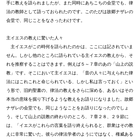
手に教えを語られましたが、また同時にあちこちの会堂でも、律
法の教師として語っておられたのです。このたびは故郷ナザレの
会堂で、同じことをなさったわけです。
主イエスの教えに驚いた人々
主イエスがこの時何を語られたのかは、ここには記されていま
せん。しかし他のところに語られている主イエスの教えから、そ
れを推察することはできます。例えば５～７章のあの「山上の説
教」です。そこにおいて主イエスは、「昔の人々に与えられた律
法にはこれこれと命じられている、しかし私は言っておく」とい
う形で、旧約聖書の、律法の教えをさらに深める、あるいはその
本当の意味を掘り下げるような教えをお語りになりました。故郷
ナザレの会堂でも、同じようなことをお語りになったのでしょ
う。そして山上の説教の終わりのところ、７章２８、２９節に
は、「イエスがこれらの言葉を語り終えられると、群衆はその教
えに非常に驚いた。彼らの律法学者のようにではなく、権威ある