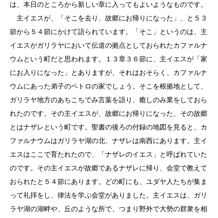
は、本日のところから新しい章に入ってもよいようなものです。
主イエスが、「そこを去り、故郷にお帰りになった」、と５３
節から５４節にかけて語られています。「そこ」というのは、主
イエスがガリラヤにおいて伝道の拠点としておられたカファルナ
ウムという町だと思われます。１３章３６節に、主イエスが「家
にお入りになった」とありますが、それはおそらく、カファルナ
ウムにあった弟子のペトロの家でしょう。そこを根拠地として、
ガリラヤ地方のあちこちでみ言葉を語り、癒しのみ業をしておら
れたのです。その主イエスが、故郷にお帰りになった、その故郷
とはナザレという町です。聖書の後ろの付録の地図を見ると、カ
ファルナウムはガリラヤ湖の北、ナザレは南西にあります。主イ
エスはここで育たれたので、「ナザレのイエス」と呼ばれていた
のです。その主イエスが故郷であるナザレに帰り、会堂で教えて
おられたと５４節にあります。どの町にも、ユダヤ人たちが集ま
って礼拝をし、律法を学ぶ会堂がありました。主イエスは、ガリ
ラヤ湖の湖畔や、丘のような所で、つまり野外で大勢の群衆を相