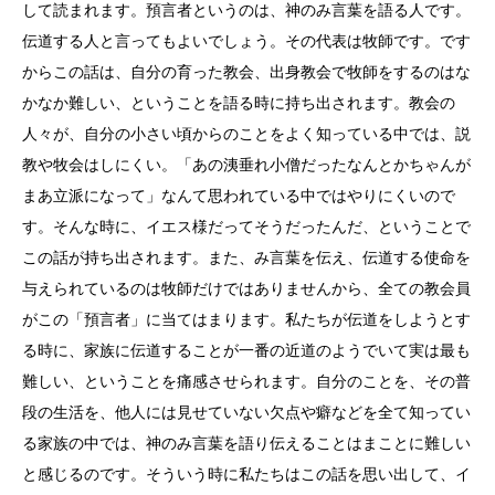
して読まれます。預言者というのは、神のみ言葉を語る人です。
伝道する人と言ってもよいでしょう。その代表は牧師です。です
からこの話は、自分の育った教会、出身教会で牧師をするのはな
かなか難しい、ということを語る時に持ち出されます。教会の
人々が、自分の小さい頃からのことをよく知っている中では、説
教や牧会はしにくい。「あの洟垂れ小僧だったなんとかちゃんが
まあ立派になって」なんて思われている中ではやりにくいので
す。そんな時に、イエス様だってそうだったんだ、ということで
この話が持ち出されます。また、み言葉を伝え、伝道する使命を
与えられているのは牧師だけではありませんから、全ての教会員
がこの「預言者」に当てはまります。私たちが伝道をしようとす
る時に、家族に伝道することが一番の近道のようでいて実は最も
難しい、ということを痛感させられます。自分のことを、その普
段の生活を、他人には見せていない欠点や癖などを全て知ってい
る家族の中では、神のみ言葉を語り伝えることはまことに難しい
と感じるのです。そういう時に私たちはこの話を思い出して、イ