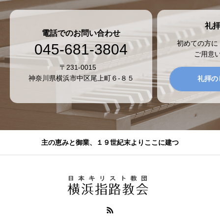
礼
電話でのお問い合わせ
初めての方に
045-681-3804
ご用意
〒231-0015
神奈川県横浜市中区尾上町６-８５
礼拝の
主の恵みと御業、１９世紀末よりここに建つ