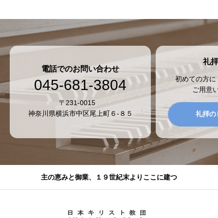
礼
電話でのお問い合わせ
初めての方に
045-681-3804
ご用意
〒231-0015
神奈川県横浜市中区尾上町６-８５
礼拝の
主の恵みと御業、１９世紀末よりここに建つ