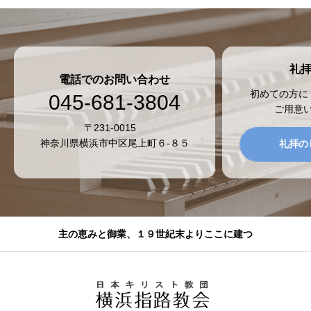
礼
電話でのお問い合わせ
初めての方に
045-681-3804
ご用意
〒231-0015
神奈川県横浜市中区尾上町６-８５
礼拝の
主の恵みと御業、１９世紀末よりここに建つ