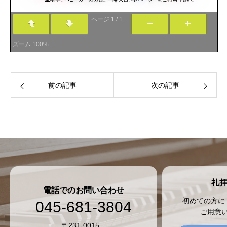
ページ
1
/
1
ズーム
100%
前の記事
次の記事
礼
電話でのお問い合わせ
初めての方に
045-681-3804
ご用意
〒231-0015