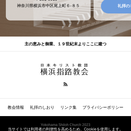
神奈川県横浜市中区尾上町６-８５
礼拝の
主の恵みと御業、１９世紀末よりここに建つ
教会情報
礼拝のしおり
リンク集
プライバシーポリシー
Yokohama Shiloh Church 2023
当サイトでは利用者の利便性を高めるため、Cookieを使用します。