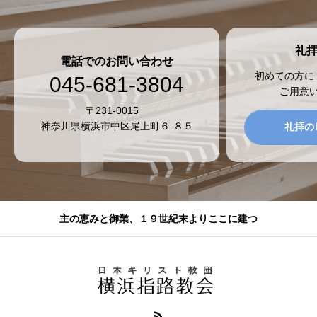
礼
電話でのお問い合わせ
初めての方に
045-681-3804
ご用意
〒231-0015
神奈川県横浜市中区尾上町６-８５
礼拝の
主の恵みと御業、１９世紀末よりここに建つ